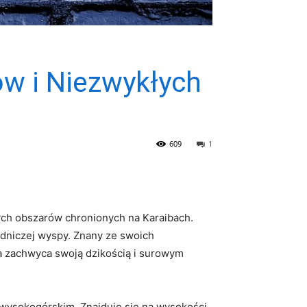
ów i Niezwykłych
609
1
cych obszarów chronionych na Karaibach.
odniczej wyspy. Znany ze swoich
ra zachwyca swoją dzikością i surowym
 wysokogórskim. Znajduje się na wysokości