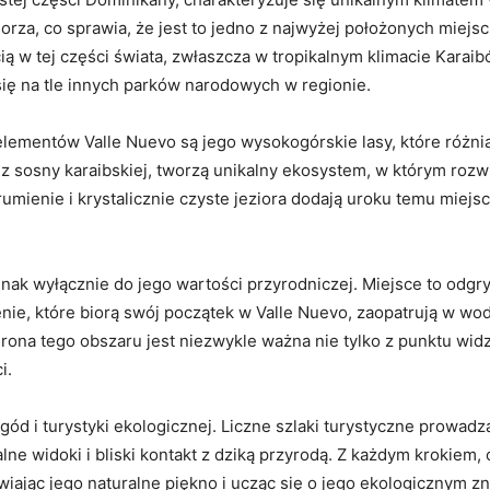
za, co sprawia, że jest to jedno z najwyżej położonych miejs
cią w tej części świata, zwłaszcza w tropikalnym klimacie Kara
 się na tle innych parków narodowych w regionie.
lementów Valle Nuevo są jego wysokogórskie lasy, które różni
 z sosny karaibskiej, tworzą unikalny ekosystem, w którym rozwij
umienie i krystalicznie czyste jeziora dodają uroku temu miejs
dnak wyłącznie do jego wartości przyrodniczej. Miejsce to odg
ienie, które biorą swój początek w Valle Nuevo, zaopatrują w w
hrona tego obszaru jest niezwykle ważna nie tylko z punktu wid
i.
ygód i turystyki ekologicznej. Liczne szlaki turystyczne prowadz
zalne widoki i bliski kontakt z dziką przyrodą. Z każdym kroki
iając jego naturalne piękno i ucząc się o jego ekologicznym z