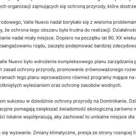
ych organizacji zajmujących się ochroną przyrody, które dostr
odowego, Valle Nuevo nadal borykało się z wieloma problemam
, że ochrona tego obszaru była trudna do realizacji. Działalnoś
sianie nadal miały miejsce. Dopiero na początku lat 90. XX wie
zaangażowaniu rządu, zaczęto podejmować bardziej zdecydowan
lle Nuevo było wdrożenie kompleksowego planu zarządzania pa
ych zasad ochrony przyrody, promowanie zrównoważonego rozwo
W ramach tego planu wprowadzono również programy mające na
otkniętych wylesianiem oraz ochronę zasobów wodnych.
lem sukcesu w dziedzinie ochrony przyrody na Dominikanie. Dzi
ukacyjne pomagają zwiększać świadomość ekologiczną zarówno w
ci lokalne współpracują, aby zachować to unikalne miejsce dla
się wyzwanie. Zmiany klimatyczne, presja ze strony rosnącej l