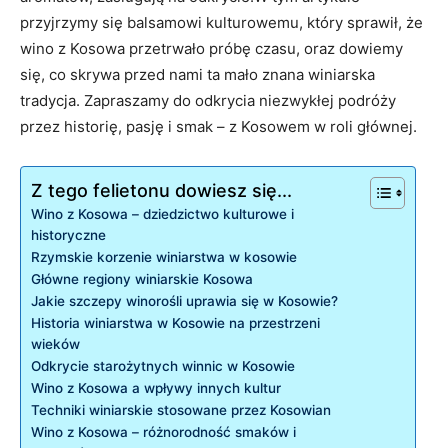
przyjrzymy się​ balsamowi ​kulturowemu, który sprawił, ⁣że
wino z Kosowa przetrwało próbę czasu, oraz⁤ dowiemy‍
się,⁣ co skrywa przed nami ta mało znana winiarska
tradycja. Zapraszamy ⁢do odkrycia niezwykłej​ podróży
przez historię, pasję i ⁢smak – ⁤z Kosowem w roli​ głównej.
Z tego felietonu dowiesz się...
Wino z ​Kosowa – ⁢dziedzictwo kulturowe ⁣i
historyczne
Rzymskie korzenie​ winiarstwa ‌w ⁤kosowie
Główne ‍regiony winiarskie Kosowa
Jakie szczepy ​winorośli uprawia się ​w Kosowie?
Historia winiarstwa w​ Kosowie na⁢ przestrzeni⁤
wieków
Odkrycie starożytnych winnic w Kosowie
Wino⁢ z Kosowa ⁣a wpływy innych kultur
Techniki ​winiarskie stosowane przez Kosowian
Wino z‍ Kosowa – ⁢różnorodność smaków⁢ i