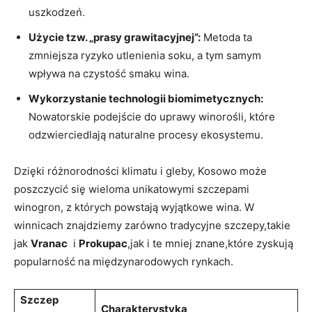
uszkodzeń.
Użycie tzw. „prasy grawitacyjnej”:
Metoda ta​
zmniejsza ryzyko utlenienia soku, ​a tym samym
wpływa ⁤na‍ czystość smaku wina.
Wykorzystanie technologii biomimetycznych:
​
Nowatorskie podejście do uprawy winorośli, które
odzwierciedlają naturalne ⁣procesy‍ ekosystemu.
Dzięki różnorodności klimatu‌ i ‌gleby,‍ Kosowo‍ może
poszczycić się ​wieloma unikatowymi szczepami
‍winogron, z których powstają ‍wyjątkowe wina. W ​
winnicach znajdziemy ​zarówno​ tradycyjne szczepy,takie
jak⁣
Vranac
⁢ i
Prokupac
,jak i⁢ te​ mniej znane,które ⁣zyskują
‍popularność na ⁣międzynarodowych​ rynkach.
Szczep
Charakterystyka