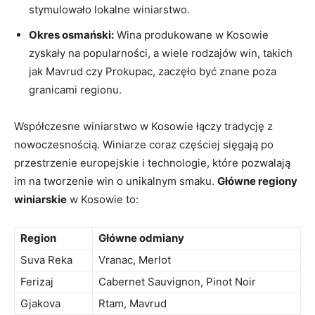
stymulowało lokalne ⁣winiarstwo.
Okres⁢ osmański:
Wina⁤ produkowane w Kosowie
zyskały na popularności,‌ a ⁤wiele rodzajów win, ‍takich
jak Mavrud czy Prokupac, zaczęło⁤ być znane⁤ poza
⁤granicami regionu.
Współczesne winiarstwo w ⁤Kosowie ‌łączy ⁣tradycję z
nowoczesnością. Winiarze coraz częściej sięgają po
przestrzenie europejskie⁢ i technologie, które pozwalają⁢
im na tworzenie ⁣win‌ o unikalnym smaku.
Główne ​regiony
winiarskie
w Kosowie to:
Region
Główne ​odmiany
Suva ⁣Reka
Vranac,‍ Merlot
Ferizaj
Cabernet ⁢Sauvignon, ⁣Pinot Noir
Gjakova
Rtam, Mavrud