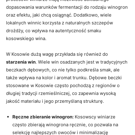
dopasowania warunków fermentacji do rodzaju winogron
⁣oraz efektu,⁤ jaki‍ chcą⁢ osiągnąć. Dodatkowo, wiele
lokalnych⁤ winnic korzysta z naturalnych szczepów
‍drożdży, ‍co wpływa na ‍autentyczność smaku
kosowskiego ⁢wina.
W ⁢Kosowie ‌dużą wagę przykłada się‍ również do
starzenia ​win
. ⁢Wiele‌ win⁢ osadzanych jest w tradycyjnych
beczkach dębowych, co‍ nie⁢ tylko podkreśla ⁢smak, ale
także ⁢wpływa⁤ na kolor ⁢i aromat⁢ trunku. ‌Dębowe beczki ​
stosowane w Kosowie ⁢często pochodzą z regionów o‍
długiej tradycji rzemieślniczej, ⁣co ‌zapewnia wysoką
jakość⁢ materiału i ​jego przemyślaną strukturę.
Ręczne zbieranie winogron:
⁣Kosowscy ⁣winiarze
często zbierają winogrona ręcznie, co pozwala na
selekcję najlepszych owoców ⁢i minimalizację‍