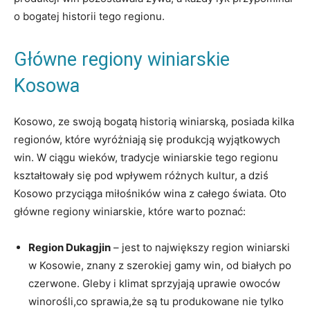
o bogatej historii tego‍ regionu.
Główne ‍regiony winiarskie
Kosowa
Kosowo, ze swoją bogatą historią winiarską, posiada kilka‌
regionów, które wyróżniają się produkcją wyjątkowych
⁣win. W ciągu‌ wieków, tradycje winiarskie ‌tego regionu
kształtowały się pod wpływem ⁣różnych​ kultur,​ a ⁢dziś‌
Kosowo przyciąga miłośników wina z ​całego świata. Oto⁤
główne ​regiony winiarskie, ⁢które warto‌ poznać:
Region‍ Dukagjin
– jest⁤ to największy region winiarski
‌w‌ Kosowie,​ znany⁣ z szerokiej gamy​ win, od białych po‍
czerwone. Gleby i klimat sprzyjają uprawie ⁢owoców⁣
winorośli,co sprawia,że są⁤ tu produkowane nie tylko