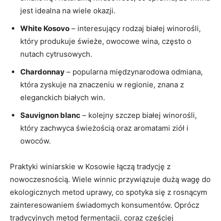
jest ‍idealna na wiele okazji.
White Kosovo
– interesujący ⁤rodzaj białej winorośli,
który ⁢produkuje świeże,⁤ owocowe wina,‍ często ​o
nutach cytrusowych.
Chardonnay
‌– popularna międzynarodowa odmiana,
która zyskuje na znaczeniu ⁤w regionie, znana​ z ​
eleganckich białych win.
Sauvignon blanc
​– ⁣kolejny szczep białej winorośli,
który zachwyca świeżością ⁤oraz ​aromatami⁢ ziół i‌
owoców.
Praktyki winiarskie ⁢w⁢ Kosowie łączą tradycję z
nowoczesnością. Wiele ‍winnic przywiązuje dużą‍ wagę ⁣do
ekologicznych metod uprawy, co spotyka się ​z⁢ rosnącym
zainteresowaniem świadomych konsumentów. Oprócz‌
tradycyjnych metod fermentacji, coraz częściej