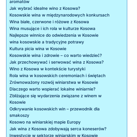
aromatów
Jak⁣ wybrać idealne ​wino z⁤ Kosowa?
Kosowskie wina w międzynarodowych konkursach
Wina białe, czerwone⁤ i różowe⁢ z Kosowa
Wina musujące i ⁢ich rola w kulturze Kosowa
Najlepsze⁢ winnice do ​odwiedzenia w Kosowie
wina kosowskie a tradycyjne potrawy
Kultura picia ​wina w Kosowie
Kosowskie wina i zdrowie – co warto wiedzieć?
Jak przechowywać i‍ serwować wina z Kosowa?
Wino z‌ Kosowa w kontekście turystyki
Rola wina w⁢ kosowskich ceremoniach i świętach
Zrównoważony rozwój​ winiarstwa⁤ w Kosowie
Dlaczego warto wspierać lokalne ⁢winiarnie?
Zbliżające się wydarzenia ⁣związane z ⁣winem ‌w
Kosowie
Odkrywanie ⁤kosowskich win⁣ – przewodnik ​dla
smakoszy
Kosowo ‍na winiarskiej mapie Europy
Jak wina z Kosowa zdobywają​ serca‍ koneserów?
Inwestycje w ⁤sektorze winiarskim w⁢ Kosowie