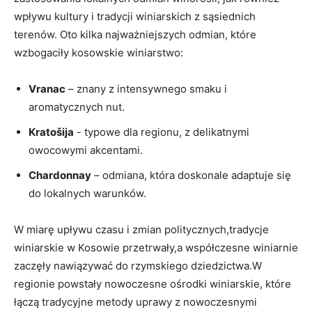
wpływu kultury i tradycji winiarskich z⁢ sąsiednich
terenów. Oto kilka​ najważniejszych⁤ odmian, które⁤
wzbogaciły kosowskie winiarstwo:
Vranac
– znany z intensywnego⁢ smaku⁤ i
aromatycznych nut.
Kratošija
⁢- typowe dla regionu, z delikatnymi
owocowymi ⁣akcentami.
Chardonnay
– odmiana,⁣ która doskonale adaptuje ‌się
do ​lokalnych ⁣warunków.
W ​miarę upływu⁤ czasu i⁣ zmian politycznych,tradycje
winiarskie w⁣ Kosowie ⁤przetrwały,a współczesne⁤ winiarnie
zaczęły⁤ nawiązywać ‍do ⁤rzymskiego ⁣dziedzictwa.W‌
regionie powstały ​nowoczesne ośrodki winiarskie, które
łączą⁣ tradycyjne metody uprawy z nowoczesnymi