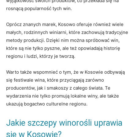
wyjątkowość swoich produktów, ‍co przekłada się na
rosnącą popularność tych win.
Oprócz znanych ⁤marek, Kosowo oferuje również wiele
małych, rodzinnych winiarni, które zachowują tradycyjne
metody produkcji.​ Dzięki⁣ nim ⁢można ⁣spróbować win,
⁣które⁤ są nie tylko pyszne, ale też⁣ opowiadają⁤ historię
‍regionu i ludzi, którzy je tworzą.
Warto także‌ wspomnieć o tym, że w Kosowie odbywają
się festiwale wina, które‌ przyciągają zarówno
producentów, ⁢jak ⁤i smakoszy z całego ‌świata. Te
wydarzenia nie tylko⁢ promują lokalne winy, ⁤ale ⁣także⁢
ukazują bogactwo culturelne regionu.
Jakie szczepy ​winorośli uprawia
się ​w Kosowie?