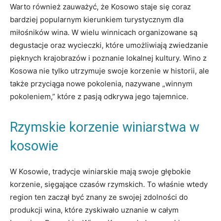
Warto również zauważyć,‌ że Kosowo staje się coraz
bardziej ‌popularnym kierunkiem ⁣turystycznym dla
miłośników wina.⁣ W wielu winnicach ⁤organizowane są
degustacje oraz wycieczki, które umożliwiają‍ zwiedzanie
pięknych ‍krajobrazów i poznanie lokalnej kultury. Wino ‌z
Kosowa ⁤nie tylko utrzymuje swoje korzenie ⁤w historii, ale
także przyciąga⁢ nowe‌ pokolenia, nazywane „winnym
pokoleniem,” które ​z pasją​ odkrywa jego tajemnice.
Rzymskie korzenie​ winiarstwa ‌w
⁤kosowie
W Kosowie,⁤ tradycje winiarskie mają swoje głębokie‌
korzenie, sięgające czasów​ rzymskich. ‌To właśnie wtedy
region ten⁤ zaczął być znany ze swojej zdolności ⁣do
produkcji wina, które zyskiwało uznanie⁤ w‍ całym