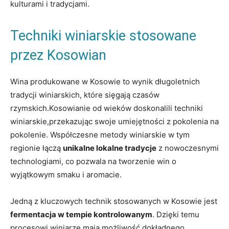
kulturami i⁢ tradycjami.
Techniki ​winiarskie stosowane
przez Kosowian
Wina produkowane​ w ​Kosowie to ⁣wynik długoletnich
tradycji winiarskich, które sięgają czasów
rzymskich.Kosowianie⁣ od wieków doskonalili techniki​
winiarskie,przekazując swoje umiejętności⁢ z pokolenia na
pokolenie. Współczesne metody winiarskie w⁤ tym
regionie ‍łączą
unikalne lokalne ​tradycje
z nowoczesnymi
technologiami,​ co ⁢pozwala‍ na​ tworzenie⁤ win o‌
wyjątkowym ‌smaku i aromacie.
Jedną z kluczowych technik stosowanych w ‍Kosowie jest
fermentacja w tempie kontrolowanym
. Dzięki ‌temu⁤
procesowi winiarze mają możliwość dokładnego