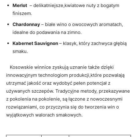
Merlot
​ – delikatniejsze,kwiatowe nuty ‌z ‍bogatym
finiszem.
Chardonnay
– białe wino​ o owocowych aromatach,
idealne ​do​ podawania na zimno.
Kabernet ‍Sauvignon
⁣– klasyk, który zachwyca głębią
smaku.
‍ ‍ ‍ Kosowskie ‌winnice zyskują⁢ uznanie także dzięki‍
innowacyjnym technologiom produkcji,które‌ pozwalają
utrzymać ‍jakość ⁢oraz‍ wydobyć‍ pełen‌ potencjał z
używanych⁣ szczepów.‍ Tradycyjne metody, przekazywane
z pokolenia ⁤na ‌pokolenie, są ‌łączone z nowoczesnymi
rozwiązaniami, co przyczynia się do tworzenia ⁢win ‌o
wyjątkowych ⁤walorach smakowych.
⁤ ​