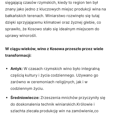
sięgającą czasów rzymskich, kiedy to⁣ region ⁣ten był
‌znany jako jedno z kluczowych⁢ miejsc produkcji wina na
bałkańskich terenach.⁣ Winiarstwo rozwinęło się tutaj
dzięki ⁤sprzyjającemu⁢ klimatowi oraz ‌żyznej⁤ glebie,⁤ co
sprawiło, że Kosowo stało ​się idealnym miejscem ‌do
uprawy winorośli.
W ⁢ciągu wieków, ‌wino z Kosowa przeszło przez wiele
transformacji:
Antyk:
⁢W czasach⁣ rzymskich ⁢wino było integralną
częścią⁢ kultury i ⁤życia codziennego. ‌Używano go
zarówno ⁢w ‌ceremoniach religijnych, jak i w ​
codziennym życiu.
Średniowiecze:
Zrzeszenia mnichów przyczyniły się
do ⁣doskonalenia technik winiarskich.Królowie i
szlachta zlecała produkcję⁣ win na ⁣zamówienie,co