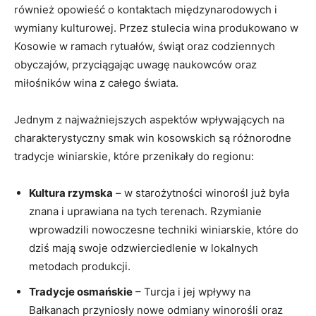
również ⁤opowieść o⁣ kontaktach międzynarodowych​ i‍
wymiany kulturowej. Przez ​stulecia​ wina produkowano ⁢w
‍Kosowie w ramach ​rytuałów, świąt oraz codziennych
obyczajów, przyciągając uwagę naukowców oraz
miłośników wina z całego ‌świata.
Jednym z​ najważniejszych⁣ aspektów wpływających na
charakterystyczny⁢ smak win kosowskich ‌są‌ różnorodne
tradycje winiarskie, które przenikały do regionu:
Kultura rzymska
– w starożytności winorośl już była
znana i⁢ uprawiana na tych terenach.‍ Rzymianie
wprowadzili ‌nowoczesne ‌techniki‌ winiarskie, które do
dziś mają swoje ‌odzwierciedlenie w lokalnych
metodach produkcji. ⁣
Tradycje osmańskie
– Turcja i ​jej ‌wpływy na
⁢Bałkanach ⁤przyniosły nowe ⁢odmiany winorośli‌ oraz