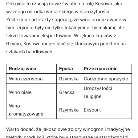
Odkrycia ⁤te rzucają nowe światło ‍na⁣ rolę Kosowa jako⁣
ważnego ośrodka winiarskiego w ‌starożytności.⁤
Znalezione artefakty ‍sugerują, że wina produkowane ⁢w
tym regionie były nie tylko lokalnymi przysmakami, ale
także ⁣towarami eksportowymi. W rękach ⁣kupców ‍z
Rzymu, Kosowo​ mogło ⁤stać ⁤się​ kluczowym punktem‍ na⁤
szlakach handlowych.
Rodzaj wina
Epoka
Przeznaczenie
Wino czerwone
Rzymska
Codzienne spożycie
Uroczystości
Wino białe
Grecka
religijne
Wino
Rzymska
Eksport
‍aromatyzowane
Warto dodać,‍ że jakościowe zbiory winogron i tradycyjne⁣
metody produkcji, które były stosowane w starożytności,