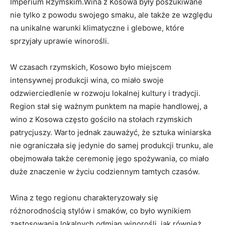
⁣Imperium⁢ Rzymskim.Wina z Kosowa były poszukiwane ​
nie​ tylko z powodu swojego smaku, ale także ze względu⁤
na‌ unikalne warunki ⁤klimatyczne i⁤ glebowe, które
sprzyjały uprawie​ winorośli.
W⁤ czasach rzymskich, Kosowo było miejscem
intensywnej produkcji wina, co miało swoje
odzwierciedlenie w rozwoju​ lokalnej kultury‍ i tradycji. ​
Region ⁢stał się ważnym punktem na mapie handlowej, a
wino ⁣z Kosowa często gościło na stołach rzymskich
patrycjuszy. Warto jednak zauważyć, ​że sztuka​ winiarska
nie ograniczała się jedynie‍ do samej produkcji ‌trunku,‍ ale
obejmowała także⁢ ceremonię jego spożywania, co ​miało
duże znaczenie⁢ w ⁢życiu codziennym tamtych czasów.
Wina z tego regionu ‍charakteryzowały się​
różnorodnością stylów ⁢i ​smaków, co było ‌wynikiem⁢
zastosowania lokalnych ​odmian‍ winorośli, ⁤jak również