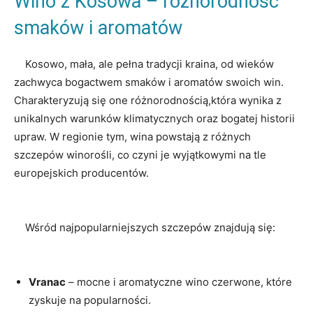
Wino z‍ Kosowa – ⁢różnorodność
smaków⁢ i aromatów
⁢ ⁤ ‌ ‍ Kosowo, mała, ale pełna​ tradycji kraina, ‌od wieków
zachwyca bogactwem‌ smaków⁤ i⁣ aromatów⁤ swoich win.⁣
Charakteryzują ‌się one różnorodnością,która wynika z​
unikalnych ⁢warunków klimatycznych oraz⁣ bogatej‌ historii
upraw.‌ W‌ regionie‌ tym, ⁤wina‌ powstają z różnych
szczepów winorośli, ⁤co⁢ czyni je ‌wyjątkowymi na tle
⁢europejskich producentów.
⁣ ⁣ ‍ ⁤ Wśród najpopularniejszych szczepów ​znajdują‍ się:
⁢ ⁤
Vranac
⁣– mocne​ i aromatyczne wino czerwone,⁣ które
zyskuje ⁣na popularności.