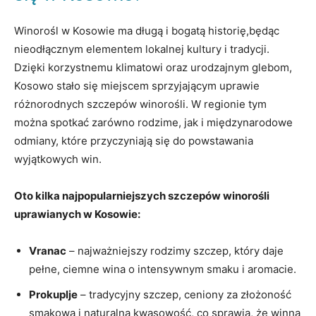
Winorośl w​ Kosowie ma długą i bogatą historię,będąc
nieodłącznym elementem lokalnej kultury ‍i tradycji.
Dzięki ⁢korzystnemu klimatowi oraz urodzajnym ⁣glebom,
Kosowo ​stało ⁢się miejscem ⁢sprzyjającym⁤ uprawie
różnorodnych‌ szczepów winorośli. W regionie tym
można spotkać zarówno rodzime, ‌jak i międzynarodowe
odmiany, które przyczyniają się do powstawania
‌wyjątkowych​ win.
Oto kilka najpopularniejszych ⁤szczepów winorośli
uprawianych w Kosowie:
Vranac
– najważniejszy rodzimy szczep, ‍który daje
pełne, ciemne wina⁣ o‍ intensywnym⁢ smaku i aromacie.
Prokuplje
– tradycyjny szczep, ceniony‍ za złożoność⁤
smakową i naturalną kwasowość, co sprawia, że winna