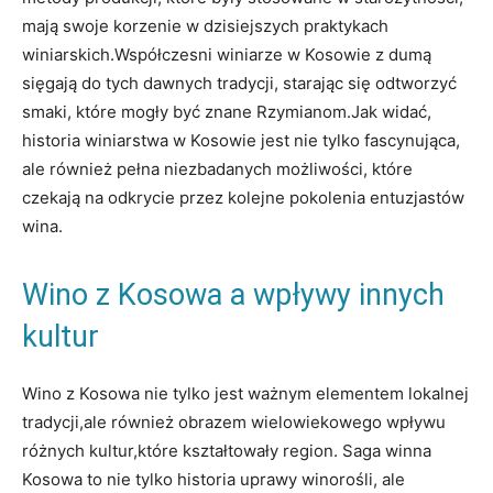
mają swoje ⁤korzenie w ​dzisiejszych praktykach
winiarskich.Współczesni ⁢winiarze w Kosowie z dumą
‍sięgają do tych dawnych ​tradycji, starając‌ się odtworzyć⁣
smaki, ‌które mogły być⁢ znane Rzymianom.Jak widać,
historia‌ winiarstwa w Kosowie ‍jest⁣ nie tylko fascynująca,
ale​ również pełna ⁢niezbadanych możliwości, które
czekają na odkrycie przez kolejne pokolenia entuzjastów
wina.
Wino⁢ z Kosowa ⁣a wpływy innych
kultur
Wino ⁤z Kosowa‌ nie tylko jest ​ważnym⁤ elementem lokalnej
tradycji,ale również obrazem wielowiekowego⁢ wpływu
różnych kultur,które kształtowały region. Saga ⁣winna
⁣Kosowa to ‍nie ⁣tylko ‍historia uprawy winorośli, ale