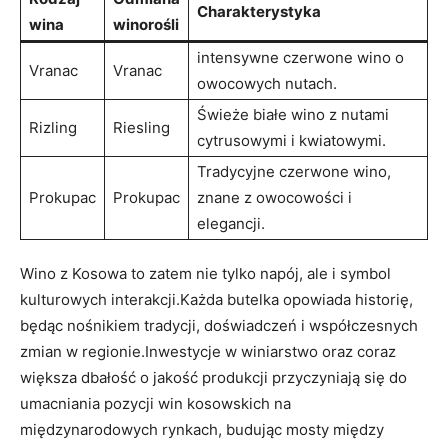
Charakterystyka
wina
winorośli
intensywne czerwone ‌wino o
Vranac
Vranac
owocowych nutach.
Świeże białe wino ‌z nutami
Rizling
Riesling
cytrusowymi i kwiatowymi.
Tradycyjne⁢ czerwone wino,
Prokupac
Prokupac
znane z owocowości ⁣i
elegancji.
Wino⁣ z Kosowa to zatem nie tylko napój, ale ⁣i ⁤symbol⁢
kulturowych interakcji.Każda⁣ butelka ⁤opowiada ‌historię,
będąc nośnikiem​ tradycji, doświadczeń⁢ i współczesnych
⁤zmian w ​regionie.Inwestycje w winiarstwo ⁣oraz coraz
‍większa​ dbałość o jakość produkcji przyczyniają się do
umacniania pozycji​ win kosowskich​ na
międzynarodowych⁢ rynkach, budując ⁤mosty ⁤między