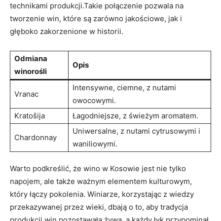
technikami produkcji.Takie połączenie pozwala na
tworzenie win, które⁣ są⁣ zarówno⁢ jakościowe, jak i⁤
głęboko zakorzenione w historii.
Odmiana
Opis
winorośli
Intensywne, ciemne, ​z nutami
Vranac
owocowymi.
Kratošija
Łagodniejsze, z świeżym aromatem.
Uniwersalne, ‌z⁢ nutami cytrusowymi ⁤i⁢
Chardonnay
waniliowymi.
Warto podkreślić, że​ wino w⁤ Kosowie jest⁣ nie tylko
⁢napojem, ale także ważnym elementem kulturowym,
który łączy⁢ pokolenia. Winiarze, korzystając z wiedzy
⁤przekazywanej‌ przez wieki, ⁤dbają​ o to, aby tradycja
produkcji ⁢win ‍pozostawała żywa, a każdy łyk ⁤przypominał​