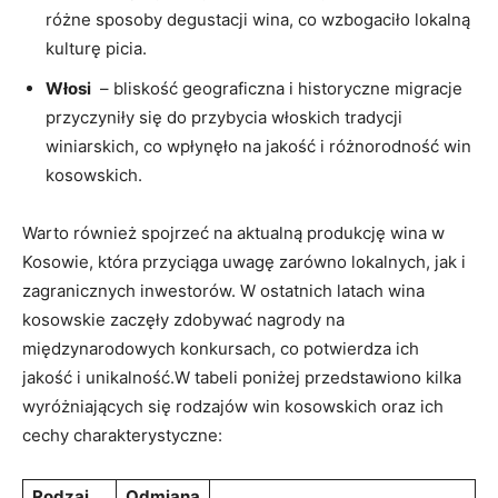
⁣różne​ sposoby degustacji wina, co wzbogaciło lokalną
kulturę picia.
Włosi
​ – ⁤bliskość geograficzna i historyczne migracje⁢
przyczyniły się do przybycia włoskich ⁣tradycji
winiarskich, co wpłynęło⁢ na jakość i różnorodność win
kosowskich.
Warto również spojrzeć na aktualną‌ produkcję ⁣wina w
‌Kosowie, która przyciąga uwagę zarówno⁣ lokalnych,⁣ jak i
zagranicznych ‌inwestorów. ‌W ostatnich​ latach wina
kosowskie zaczęły zdobywać nagrody na
‍międzynarodowych konkursach, co⁤ potwierdza ich
jakość⁤ i unikalność.W tabeli poniżej przedstawiono kilka
wyróżniających się rodzajów win⁣ kosowskich oraz ⁣ich
cechy​ charakterystyczne:
Rodzaj
Odmiana