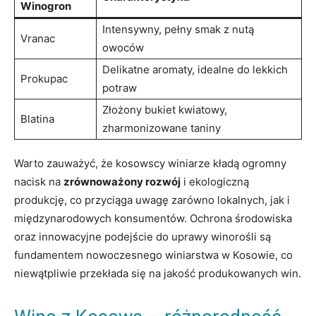
Winogron
Intensywny, pełny smak ⁣z nutą
Vranac
owoców
Delikatne ⁢aromaty, idealne do lekkich
Prokupac
potraw
Złożony bukiet kwiatowy, ​
Blatina
zharmonizowane taniny
Warto zauważyć, że kosowscy ⁤winiarze kładą ‍ogromny
nacisk na
zrównoważony‍ rozwój
‌i ekologiczną
‌produkcję, co przyciąga⁢ uwagę​ zarówno lokalnych, jak i
‌międzynarodowych⁣ konsumentów.⁤ Ochrona środowiska
oraz ⁢innowacyjne ‌podejście do​ uprawy winorośli są
fundamentem nowoczesnego​ winiarstwa w‍ Kosowie, co
niewątpliwie ‍przekłada się⁣ na jakość produkowanych win.