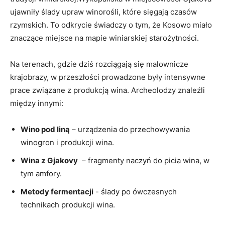
ujawniły ślady upraw winorośli, które sięgają czasów​
rzymskich. To odkrycie świadczy ⁣o tym, że⁤ Kosowo miało
znaczące ‌miejsce na mapie ⁣winiarskiej ​starożytności.
Na terenach, gdzie dziś rozciągają się malownicze
krajobrazy, ⁢w przeszłości prowadzone były intensywne
prace⁤ związane ⁢z produkcją⁢ wina.⁢ Archeolodzy znaleźli
między innymi:
Wino pod liną
– urządzenia ⁣do przechowywania​
winogron ‍i produkcji wina.
Wina z⁤ Gjakovy
‌ – fragmenty naczyń do ⁢picia wina, w
tym ‌amfory.
Metody fermentacji
⁣- ślady po ówczesnych
technikach produkcji wina.