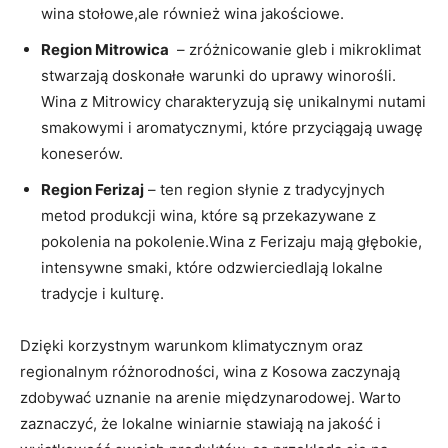
wina stołowe,ale również wina ‌jakościowe.
Region Mitrowica
​ –‍ zróżnicowanie ⁣gleb⁣ i​ mikroklimat
stwarzają doskonałe warunki do‌ uprawy ​winorośli.
Wina z Mitrowicy charakteryzują się unikalnymi nutami
smakowymi i aromatycznymi, które przyciągają uwagę
koneserów.
Region Ferizaj
​–‌ ten region słynie ⁤z‌ tradycyjnych
metod produkcji wina, które są przekazywane z⁤
pokolenia na​ pokolenie.Wina ⁣z ⁤Ferizaju mają głębokie,
intensywne⁤ smaki,‍ które odzwierciedlają lokalne
⁣tradycje i⁤ kulturę.
Dzięki korzystnym warunkom⁤ klimatycznym oraz
regionalnym różnorodności, wina z ⁤Kosowa zaczynają
zdobywać uznanie⁣ na arenie międzynarodowej. Warto
zaznaczyć, że lokalne winiarnie⁣ stawiają na ⁢jakość ⁤i‍