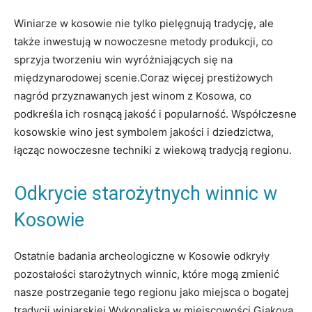
Winiarze ⁢w kosowie⁣ nie tylko pielęgnują tradycję, ale
także inwestują w nowoczesne metody ​produkcji, co
sprzyja ⁣tworzeniu win ⁣wyróżniających się na
międzynarodowej scenie.Coraz więcej ​prestiżowych
nagród przyznawanych jest winom z⁢ Kosowa, co
podkreśla‌ ich rosnącą jakość i popularność. ‌Współczesne
⁣kosowskie wino ‌jest symbolem jakości ‍i ‌dziedzictwa,⁢
łącząc nowoczesne techniki z ‌wiekową tradycją regionu.
Odkrycie starożytnych winnic w
Kosowie
Ostatnie badania archeologiczne⁤ w Kosowie odkryły
pozostałości starożytnych winnic, które‍ mogą zmienić
nasze postrzeganie tego regionu jako miejsca o bogatej
tradycji winiarskiej.Wykopaliska w miejscowości‌ Gjakova