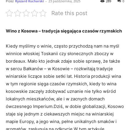
Przez
Ryszard Kucharski
-
23 października, 2025
289
0
Rate this post
Wino z Kosowa – tradycja ⁢sięgająca czasów⁣ rzymskich
Kiedy myślimy o winie, często przychodzą nam na myśl
winnice włoskiej ‍Toskanii czy słonecznych zboczy w
bordeaux. Mało⁤ kto jednak‌ zdaje sobie sprawę, że​ także
w sercu Bałkanów – w⁢ Kosowie – ⁤rozkwitają tradycje
‌winiarskie liczące sobie setki lat. Historia produkcji wina⁣
w⁤ tym regionie ‌sięga czasów⁢ rzymskich, kiedy to wina
⁤kosowskie zaczęły ‌zdobywać‌ uznanie nie tylko wśród
lokalnych mieszkańców, ale i⁤ w zacnych domach
⁤ówczesnego Imperium.Dziś, w dobie globalizacji,⁣ Kosowo
staje się jednym z ⁣ciekawszych miejsc na winiarskiej
mapie Europy, a jego‌ wina,⁤ pełne unikalnych smaków‌ i
aromatów, zasługują na ‌odkrycie.W‍ tym ‍artykule