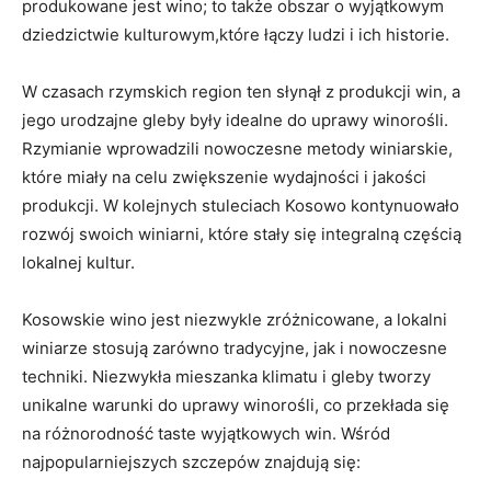
produkowane jest wino; to także ⁣obszar ​o wyjątkowym
⁢dziedzictwie kulturowym,które ⁢łączy ludzi i⁢ ich⁢ historie.
W czasach rzymskich region ‌ten ‍słynął z produkcji win, a
jego urodzajne​ gleby⁤ były idealne do uprawy⁣ winorośli.
Rzymianie⁣ wprowadzili nowoczesne metody​ winiarskie,
które miały na⁤ celu zwiększenie wydajności i‌ jakości
produkcji. W kolejnych stuleciach Kosowo kontynuowało⁣
rozwój swoich⁢ winiarni, ‌które stały ‌się integralną częścią
lokalnej ⁤kultur.
Kosowskie wino jest​ niezwykle zróżnicowane, a lokalni
winiarze stosują zarówno⁢ tradycyjne, jak i nowoczesne
techniki. Niezwykła mieszanka klimatu i gleby tworzy
‍unikalne warunki‌ do uprawy winorośli,‌ co⁢ przekłada​ się
na​ różnorodność ⁢taste wyjątkowych win. Wśród
najpopularniejszych szczepów znajdują się: