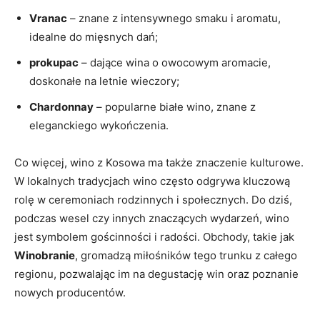
Vranac
– znane z intensywnego⁢ smaku​ i aromatu,⁤
idealne do‍ mięsnych dań;
prokupac
– dające wina o owocowym aromacie,
doskonałe na letnie ⁤wieczory;
Chardonnay
–‌ popularne ​białe ⁢wino, znane z
eleganckiego wykończenia.
Co więcej, wino z‍ Kosowa ma także znaczenie ‍kulturowe.
W lokalnych tradycjach wino⁢ często‍ odgrywa kluczową
rolę w ceremoniach rodzinnych i​ społecznych. Do dziś,
podczas wesel czy innych znaczących⁢ wydarzeń, wino
jest symbolem ⁤gościnności i radości. Obchody, takie jak
Winobranie
, gromadzą miłośników tego trunku z całego
regionu, pozwalając im‍ na degustację win oraz ‍poznanie​
nowych producentów.