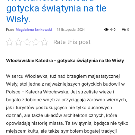
gotycka świątynia na tle
Wisły.
Przez
Magdalena Jankowski
-
18 listopada, 2024
440
0
Rate this post
Włocławskie Katedra​ – ⁣gotycka⁤ świątynia‌ na tle Wisły
W sercu Włocławka, tuż nad⁤ brzegiem majestatycznej
Wisły, stoi jedna z ⁤najważniejszych gotyckich budowli w
Polsce – Katedra ⁢Włocławska. Jej strzeliste wieże i
bogato zdobione wnętrza ​przyciągają zarówno wiernych,
jak i turystów poszukujących nie tylko duchowych⁣
doznań, ale także ​układów architektonicznych, ‍które⁤
opowiadają⁤ historię​ miasta. ⁣Ta⁣ świątynia, będąca nie ‌tylko
miejscem kultu, ale ​także symbolem⁤ bogatej tradycji