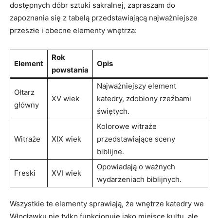
dostępnych dóbr sztuki sakralnej,‌ zapraszam do ​
zapoznania ‌się z tabelą ​przedstawiającą najważniejsze
przeszłe‌ i obecne elementy wnętrza:
Rok
Element
Opis
powstania
Najważniejszy element
Ołtarz
XV⁣ wiek
katedry, zdobiony⁣ rzeźbami
główny
świętych.
Kolorowe witraże
Witraże
XIX wiek
⁢przedstawiające sceny‍
biblijne.
Opowiadają o ważnych
Freski
XVI wiek
‌wydarzeniach biblijnych.
Wszystkie te elementy sprawiają, że wnętrze katedry‌ we
Włocławku‍ nie tylko funkcjonuje ⁣jako ⁣miejsce kultu, ale