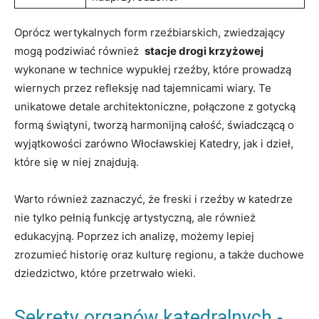
Oprócz wertykalnych form rzeźbiarskich, zwiedzający
mogą podziwiać ⁤również ⁣
stacje drogi⁤ krzyżowej
wykonane⁢ w technice wypukłej rzeźby, które prowadzą
wiernych przez‌ refleksję nad ⁣tajemnicami wiary. Te
unikatowe ⁢detale architektoniczne, połączone z gotycką
formą‌ świątyni, ⁣tworzą harmonijną‍ całość, świadczącą o
wyjątkowości⁢ zarówno Włocławskiej Katedry, jak⁣ i ⁣dzieł,
które się w niej⁤ znajdują.
Warto ‍również zaznaczyć,⁣ że freski i rzeźby w katedrze
nie tylko pełnią funkcję ‌artystyczną, ale ‌również
⁤edukacyjną.⁢ Poprzez ich analizę, możemy lepiej
‌zrozumieć ⁢historię oraz​ kulturę regionu,‍ a także duchowe
dziedzictwo, które przetrwało wieki.
Sekrety⁣ organów katedralnych ⁤-