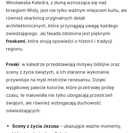
Włocławska Katedra, z‍ dumą‌ wznosząca się nad
‌brzegiem Wisły, jest nie tylko ⁤ważnym ​miejscem‌ kultu, ale
również skarbnicą oryginalnych detali
architektonicznych, które przyciągają uwagę⁤ każdego
zwiedzającego. Jej fasada zdobiona ⁢jest⁣ pięknymi ⁣
freskami
,‌ które⁣ snują ⁣opowieści ⁣o historii i tradycji
regionu.
Freski
⁢ w katedrze przedstawiają ‍motywy biblijne oraz
sceny ⁤z życia świętych, a‍ ich staranne ‍wykonanie
⁣przywołuje na myśl ‌mistrzów​ renesansu. Dzięki⁤
wyjątkowej palecie kolorów,⁢ które przetrwały próbę
czasu, te⁤ malowidła ‍nie tylko ubogacają przestrzeń
świątyni, ale również‌ wzbogacają duchowość
odwiedzających:
Sceny z życia Jezusa
– ukazujące ważne momenty,