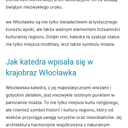
świątyni niezwykłego uroku. ‌
we‌ Włocławku są ‍nie ​tylko świadectwem ‌artystycznego
kunsztu epoki, ale także ważnym ⁣elementem tożsamości
kulturalnej regionu. Dzięki‌ nim, katedra ta ⁢zyskuje status
nie tylko miejsca⁤ modlitwy,⁣ lecz także‍ symbolu miasta.
Jak katedra wpisała się w
krajobraz Włocławka
Włocławska katedra, ​z jej majestatycznymi wieżami ​i
gotyckim detalem, jest niezwykle istotnym ‌punktem‌ w
panoramie ​miasta. ⁤To nie tylko​ miejsce kultu religijnego,
ale ​również symbol historii i kultury regionu,​ który​ od
wieków‍ przyciąga uwagę‌ turystów‌ oraz mieszkańców. ⁣Jej
architektura harmonijnie współczesna‌ z‍ naturalnym⁤