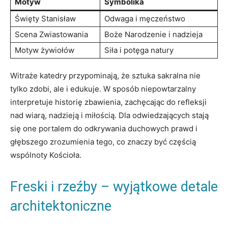
Motyw
Symbolika
Święty Stanisław
Odwaga i ​męczeństwo
Scena Zwiastowania
Boże Narodzenie i ‌nadzieja
Motyw żywiołów
Siła i potęga natury
Witraże katedry przypominają, że sztuka sakralna nie⁢
tylko ⁢zdobi, ale i edukuje. W sposób niepowtarzalny
interpretuje historię zbawienia, zachęcając ‍do refleksji
nad wiarą, nadzieją i miłością. ⁢Dla odwiedzających stają
się ⁢one⁣ portalem do odkrywania duchowych‍ prawd i⁣
głębszego ⁤zrozumienia tego, co znaczy być‍ częścią
wspólnoty ⁤Kościoła.
Freski i rzeźby – wyjątkowe detale
​architektoniczne