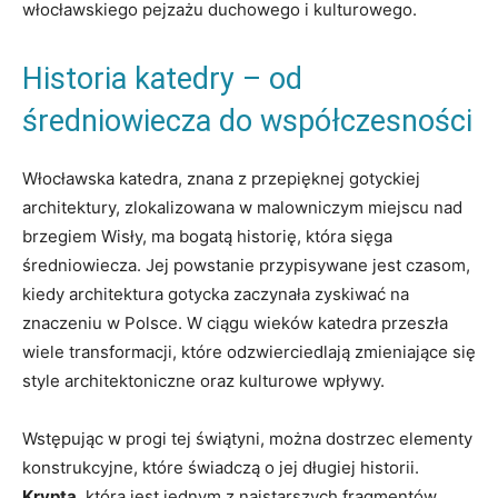
⁤włocławskiego‍ pejzażu duchowego ​i ⁣kulturowego.
Historia katedry – od
średniowiecza do‌ współczesności
Włocławska ⁤katedra, znana z⁢ przepięknej⁣ gotyckiej
architektury, zlokalizowana w malowniczym miejscu nad
brzegiem⁤ Wisły, ma bogatą historię, która ⁢sięga‍
średniowiecza. Jej​ powstanie przypisywane‌ jest czasom,
kiedy architektura gotycka zaczynała zyskiwać na
‍znaczeniu w Polsce. W ciągu wieków katedra przeszła⁣
wiele transformacji, które odzwierciedlają zmieniające się
style architektoniczne oraz kulturowe wpływy.
Wstępując w progi tej ⁤świątyni, można dostrzec elementy
konstrukcyjne, które świadczą o jej długiej historii.
Krypta
, która jest ⁢jednym z najstarszych fragmentów,​