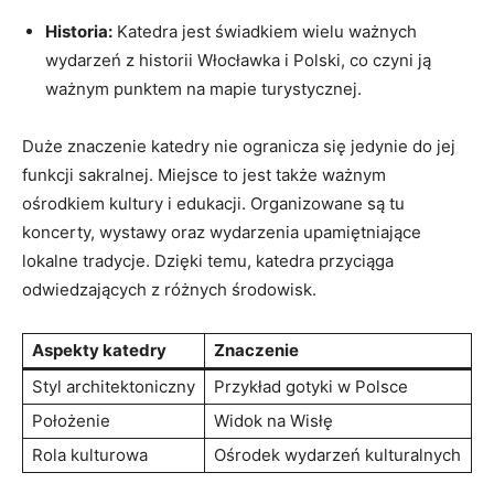
Historia:
Katedra jest świadkiem wielu ⁣ważnych​
wydarzeń⁢ z historii ‍Włocławka i Polski,⁣ co czyni‍ ją
ważnym punktem⁤ na mapie⁤ turystycznej.
Duże‌ znaczenie ‍katedry nie ogranicza⁢ się jedynie ⁣do jej
funkcji sakralnej. Miejsce to⁢ jest także ważnym
ośrodkiem⁤ kultury‍ i edukacji.⁤ Organizowane są tu⁣
koncerty, wystawy oraz ⁢wydarzenia upamiętniające
lokalne ‍tradycje. Dzięki temu, katedra ⁢przyciąga⁤
odwiedzających⁤ z ⁤różnych środowisk.
Aspekty katedry
Znaczenie
Styl architektoniczny
Przykład​ gotyki w⁢ Polsce
Położenie
Widok na Wisłę
Rola kulturowa
Ośrodek⁢ wydarzeń‍ kulturalnych