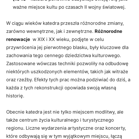
ważne‌ miejsce kultu⁤ po⁤ czasach II wojny światowej.
W ciągu wieków katedra ​przeszła różnorodne zmiany,
zarówno wewnętrzne,⁤ jak⁣ i ​zewnętrzne.
Różnorodne
renowacje
⁤ w⁣ XIX i ⁣XX wieku, podjęte w celu ​
przywrócenia jej pierwotnego blasku, były kluczowe dla
zachowania tego cennego ⁢dziedzictwa kulturowego.
Zastosowane wówczas techniki‍ pozwoliły na odbudowę
niektórych uszkodzonych elementów,‌ takich jak⁢ witraże
oraz rzeźby. ⁤Efekty tych prac można ‌podziwiać⁣ do dziś, a
każda z tych rekonstrukcji ⁣opowiada swoją własną
historię.
Obecnie katedra jest nie tylko miejscem​ modlitwy, ale
także ​centrum ‍życia kulturalnego i ​turystycznego
regionu. Liczne wydarzenia artystyczne oraz koncerty,⁤
które odbywają się⁤ w‍ tym wyjątkowym miejscu, łączą