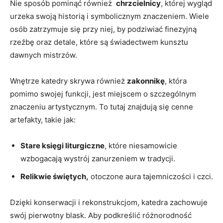
Nie ​sposób ⁣pominąć również ​
chrzcielnicy
, której ⁢wygląd
urzeka swoją historią i ‌symbolicznym znaczeniem.⁣ Wiele
osób zatrzymuje⁣ się przy niej, by podziwiać finezyjną
rzeźbę ⁣oraz detale, ⁣które są świadectwem kunsztu
‍dawnych‌ mistrzów.
Wnętrze katedry skrywa również
zakonnikę
, która
pomimo ​swojej ​funkcji, jest miejscem o‍ szczególnym
znaczeniu ⁣artystycznym. To tutaj znajdują się cenne
artefakty,​ takie jak:
Stare księgi liturgiczne
, które⁤ niesamowicie
wzbogacają wystrój zanurzeniem w‌ tradycji.
Relikwie świętych,
otoczone aura ⁢tajemniczości i czci.
Dzięki ⁤konserwacji i ‌rekonstrukcjom, ‌katedra ‍zachowuje
swój‌ pierwotny blask. Aby‍ podkreślić⁢ różnorodność