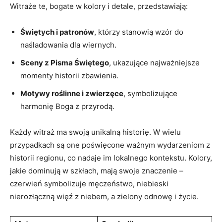
Witraże te, bogate w​ kolory ‌i detale, przedstawiają:
Świętych i⁢ patronów
, którzy stanowią wzór ​do
⁢naśladowania dla wiernych.
Sceny z Pisma Świętego
, ukazujące najważniejsze⁤
momenty historii zbawienia.
Motywy⁣ roślinne i zwierzęce
, symbolizujące
harmonię Boga z przyrodą.
Każdy witraż ma swoją unikalną historię. W wielu‌
przypadkach⁣ są⁣ one poświęcone‍ ważnym ‍wydarzeniom z
⁣historii regionu, co nadaje im lokalnego‍ kontekstu. Kolory,
jakie ⁣dominują w szkłach, mają swoje znaczenie –
czerwień symbolizuje męczeństwo,⁣ niebieski
nierozłączną⁢ więź z‌ niebem, a zielony odnowę i życie.