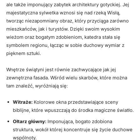
ale ​także imponujący ⁢zabytek architektury gotyckiej. Jej
majestatyczna sylwetka wznosi‍ się⁤ nad rzeką Wisłą,‍
tworząc niezapomniany ​obraz,⁢ który przyciąga zarówno
mieszkańców,‌ jak i turystów. Dzięki swoim wysokim
wieżom oraz ⁤bogatym zdobieniom, katedra ⁣stała się ​
symbolem regionu, łącząc w sobie duchowy wymiar⁣ z
pięknem sztuki.
Wnętrze ⁣świątyni jest‍ równie zachwycające jak jej
zewnętrzna⁣ fasada.​ Wśród wielu skarbów, które można
tam znaleźć, wyróżniają się:
Witraże:
Kolorowe okna ⁣przedstawiające​ sceny
biblijne, które wpuszczają ⁣do środka magiczne światło.
Ołtarz główny:
⁤Imponująca, bogato zdobiona
struktura, ​wokół której koncentruje ‍się życie duchowe
wspólnoty.