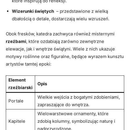
które inspirują do refleksji.
Wizerunki świętych
⁢ – przedstawione z⁣ wielką
dbałością ​o detale, dostarczają⁤ wielu wzruszeń.
Obok fresków, katedra zachwyca również misternymi
rzeźbami
, które‌ ozdabiają zarówno zewnętrzne
elewacje, ⁢jak ‌i wnętrze świątyni. Wiele ‍z ​nich ‌ukazuje
motywy⁣ roślinne ‍oraz figuralne, będące‍ wyrazem kunsztu
artystów ‌tamtej epoki:
Element
Opis
rzeźbiarski
Wielkie wejścia z bogatymi zdobieniami,
Portale
⁣zapraszające do ​wnętrza.
Wielowarstwowe ‌ornamenty, które
Kapitele
⁤zdobią kolumny, symbolizując‍ naturę i
nadprzyrodzone.