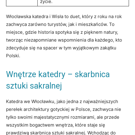
życie.
Włocławska katedra i Wisła to duet, ⁣który z roku na ⁤rok
zachwyca zarówno ⁤turystów, jak i mieszkańców. To
miejsce, ​gdzie historia⁢ spotyka się z pięknem natury,
tworząc ⁤niezapomniane wspomnienia ‌dla⁤ każdego, kto
zdecyduje się na​ spacer ‌w​ tym wyjątkowym​ zakątku
Polski.
Wnętrze‍ katedry – skarbnica ​
sztuki sakralnej
Katedra we‍ Włocławku, jako jedna z najważniejszych
perełek architektury⁢ gotyckiej ⁣w Polsce, zachwyca ‌nie
tylko ⁤swoimi majestatycznymi rozmiarami,‌ ale⁢ przede
‌wszystkim bogactwem wnętrza, ⁢które staje się
prawdziwą skarbnica ‍sztuki sakralnej.​ Wchodząc do