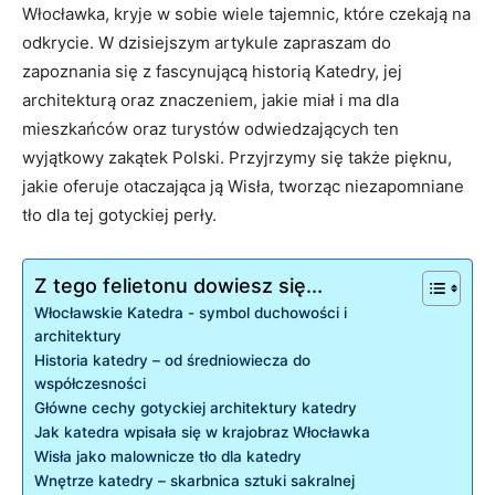
Włocławka, kryje w⁣ sobie ‍wiele‌ tajemnic, ⁢które czekają na
odkrycie. W dzisiejszym artykule zapraszam do
zapoznania się z ⁣fascynującą historią Katedry, jej
architekturą ‌oraz znaczeniem, jakie miał i ‌ma dla
mieszkańców ⁤oraz turystów odwiedzających ten⁣
wyjątkowy zakątek Polski. ⁣Przyjrzymy ​się ‍także pięknu,
jakie oferuje otaczająca ją Wisła, tworząc niezapomniane
tło dla tej gotyckiej perły.
Z tego felietonu dowiesz się...
Włocławskie ​Katedra -⁣ symbol ⁢duchowości i
⁣architektury
Historia katedry – od średniowiecza do‌
współczesności
Główne cechy ⁢gotyckiej architektury katedry
Jak katedra wpisała się w krajobraz Włocławka
Wisła jako ⁣malownicze tło ‌dla katedry
Wnętrze‍ katedry – skarbnica ​sztuki sakralnej