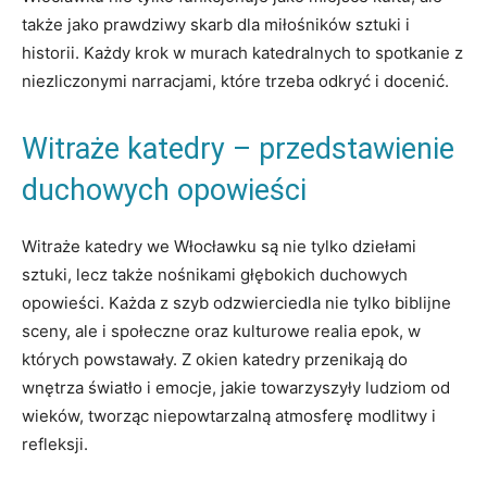
także jako prawdziwy skarb ⁣dla miłośników sztuki i
historii. Każdy‌ krok w murach katedralnych ‌to spotkanie ⁢z
niezliczonymi ​narracjami, które trzeba odkryć ⁢i docenić.
Witraże katedry – ​przedstawienie
duchowych opowieści
Witraże katedry we Włocławku są nie tylko dziełami​
sztuki, lecz także nośnikami ‌głębokich duchowych⁣
opowieści. ⁣Każda z‌ szyb odzwierciedla nie tylko biblijne⁤
sceny, ale i społeczne ​oraz kulturowe ⁣realia ⁤epok, w
których powstawały. Z⁣ okien katedry przenikają do⁢
wnętrza ‍światło i ‍emocje, jakie towarzyszyły ludziom‍ od
wieków, tworząc ⁣niepowtarzalną atmosferę modlitwy i
refleksji.