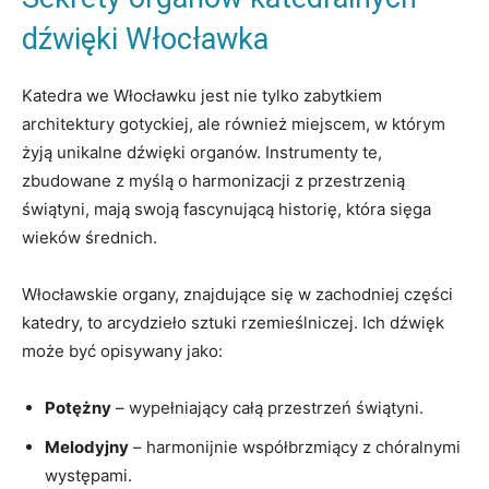
dźwięki ‌Włocławka
Katedra we Włocławku jest nie tylko⁢ zabytkiem
architektury gotyckiej,⁣ ale również miejscem,‍ w którym⁤
żyją unikalne dźwięki organów. Instrumenty te,
⁤zbudowane z‌ myślą o ‍harmonizacji ⁣z przestrzenią
⁢świątyni, ⁣mają swoją fascynującą historię, która⁣ sięga
wieków średnich.
Włocławskie organy, znajdujące się w ‍zachodniej części⁤
katedry,‌ to arcydzieło sztuki rzemieślniczej. Ich ​dźwięk
może być opisywany jako:
Potężny
– ⁣wypełniający całą przestrzeń świątyni.
Melodyjny
​– harmonijnie współbrzmiący‌ z chóralnymi
występami.