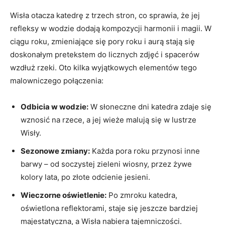
Wisła otacza katedrę z trzech stron, co sprawia, że ‍jej
refleksy w wodzie dodają kompozycji ‍harmonii ‍i magii. ‌W​
ciągu ⁣roku, zmieniające ⁤się ‌pory roku i‍ aurą stają się
doskonałym pretekstem do licznych zdjęć i spacerów‌
wzdłuż rzeki. Oto​ kilka wyjątkowych elementów tego
⁢malowniczego połączenia:
Odbicia w wodzie:
W słoneczne dni katedra zdaje się
wznosić na rzece, a ⁢jej wieże malują ⁣się w lustrze
Wisły.
Sezonowe‌ zmiany:
⁣Każda​ pora roku przynosi inne
barwy – od soczystej zieleni wiosny,‍ przez ‌żywe
kolory lata, po złote odcienie jesieni.
Wieczorne oświetlenie:
Po zmroku katedra,
oświetlona ⁣reflektorami, staje się jeszcze⁤ bardziej⁣
majestatyczna, ​a Wisła nabiera tajemniczości.