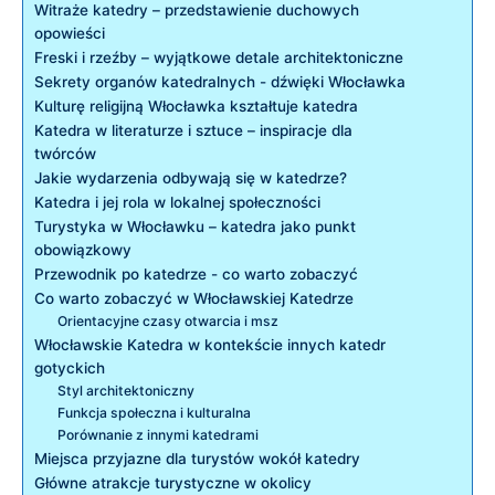
Witraże katedry – ​przedstawienie duchowych
opowieści
Freski i rzeźby – wyjątkowe detale ​architektoniczne
Sekrety⁣ organów katedralnych ⁤- dźwięki ‌Włocławka
Kulturę religijną Włocławka kształtuje katedra
Katedra w ​literaturze i sztuce – inspiracje ⁣dla
twórców
Jakie⁤ wydarzenia odbywają‌ się w katedrze?
Katedra i jej rola w​ lokalnej⁢ społeczności
Turystyka w‌ Włocławku – katedra jako punkt
obowiązkowy
Przewodnik ⁣po katedrze⁢ -⁤ co warto zobaczyć
Co warto zobaczyć ‍w Włocławskiej Katedrze
Orientacyjne czasy otwarcia i msz
Włocławskie Katedra​ w​ kontekście innych katedr
gotyckich
Styl⁣ architektoniczny
Funkcja społeczna i ‌kulturalna
Porównanie z⁢ innymi katedrami
Miejsca przyjazne⁣ dla‍ turystów⁢ wokół katedry
Główne atrakcje⁢ turystyczne w okolicy