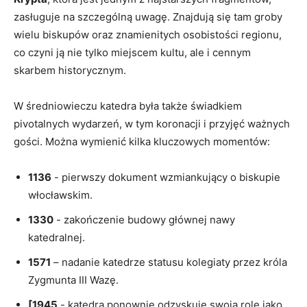
zasługuje na⁤ szczególną uwagę. ⁢Znajdują ⁤się⁣ tam ‍groby
wielu biskupów oraz znamienitych ⁢osobistości regionu,
‌co czyni ją nie tylko miejscem ⁣kultu, ale ​i cennym
skarbem historycznym.
W średniowieczu katedra była także świadkiem
pivotalnych wydarzeń, w ⁢tym koronacji i przyjęć ważnych
gości. Można wymienić⁢ kilka kluczowych‌ momentów:
1136
⁤- pierwszy dokument⁤ wzmiankujący o biskupie ​
włocławskim.
1330
-​ zakończenie‍ budowy‌ głównej ⁣nawy
katedralnej.
1571
– nadanie katedrze‍ statusu kolegiaty ⁤przez ⁣króla⁢
Zygmunta III‌ Wazę.
[1945
-​ katedra ponownie odzyskuje⁢ swoją rolę jako⁢