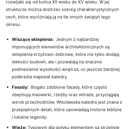
rozwijało się od​ końca XII wieku do XV wieku. W jej
strukturze można dostrzec szereg charakterystycznych
cech, które wyróżniają ją na‍ tle innych świątyń tego
okresu.
Wiszące​ sklepienia:
​ Jednym z najbardziej
imponujących elementów architektonicznych ⁢są​
sklepienia krzyżowo-żebrowe, które nie ⁢tylko ‌dodają
‌lekkości budowli, ale i pozwalają na ⁢znaczne
podniesienie ⁤wysokości wnętrza, ​co jeszcze bardziej‌
podkreśla majestat ⁤katedry.
Fasady:
‍ Bogato zdobione fasady, ⁤które często
obejmują‍ maswerki, rzeźby oraz witraże, przyciągają
wzrok ⁤przechodniów. Włocławska ‍katedra jest​ znana z
przepięknych detali, które opowiadają⁣ historie biblijne
i⁤ lokalne legendy.
Wieże:
Typowym dla gotyku elementem są strzeliste‍