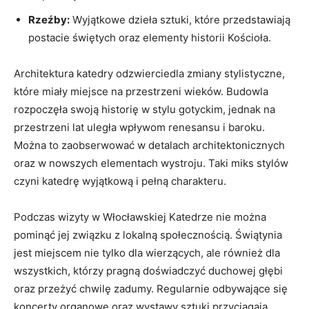
Rzeźby:
Wyjątkowe dzieła sztuki, które przedstawiają
postacie świętych‌ oraz elementy ‍historii Kościoła.
Architektura katedry odzwierciedla zmiany stylistyczne,⁣
które miały⁤ miejsce‌ na przestrzeni​ wieków. Budowla
rozpoczęła⁢ swoją historię w stylu ‍gotyckim, jednak ⁤na⁢
przestrzeni lat uległa ​wpływom​ renesansu ‌i baroku.⁣
Można​ to zaobserwować w detalach ‌architektonicznych​
oraz ‍w nowszych elementach wystroju.‍ Taki miks stylów
czyni katedrę ⁢wyjątkową i ‍pełną charakteru.
Podczas ⁣wizyty w Włocławskiej Katedrze nie można⁢
pominąć⁢ jej związku z lokalną‌ społecznością. Świątynia
jest miejscem nie‌ tylko ​dla wierzących, ⁣ale​ również‌ dla
wszystkich, którzy pragną doświadczyć duchowej głębi
oraz przeżyć chwilę zadumy. ⁣Regularnie⁢ odbywające ⁣się
koncerty ​organowe oraz wystawy ⁤sztuki przyciągają