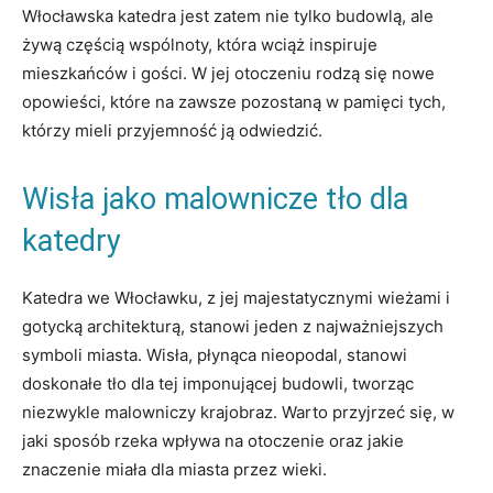
Włocławska katedra jest zatem nie tylko budowlą, ale
żywą częścią wspólnoty, ⁤która​ wciąż inspiruje
mieszkańców i gości. ⁤W jej otoczeniu ⁤rodzą⁤ się nowe
opowieści, które na⁤ zawsze pozostaną w‍ pamięci tych,
którzy mieli przyjemność ją odwiedzić.
Wisła jako ⁣malownicze tło ‌dla
katedry
Katedra we Włocławku,‌ z jej majestatycznymi wieżami i
gotycką ⁢architekturą, stanowi​ jeden ⁤z‍ najważniejszych
symboli‌ miasta. Wisła, płynąca nieopodal, stanowi
doskonałe tło dla tej⁤ imponującej budowli, ​tworząc
niezwykle malowniczy krajobraz. Warto ⁢przyjrzeć⁤ się,⁤ w
jaki ‍sposób ⁢rzeka wpływa na‍ otoczenie oraz jakie
znaczenie miała⁤ dla miasta przez wieki.