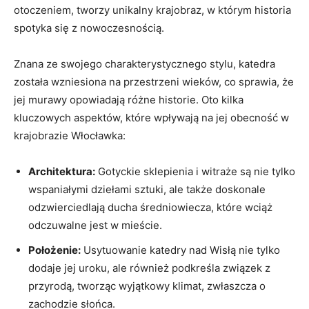
otoczeniem, tworzy unikalny krajobraz, w którym historia
spotyka się z nowoczesnością.
Znana ze​ swojego charakterystycznego stylu, katedra
została wzniesiona na przestrzeni⁢ wieków, co sprawia,​ że
jej murawy opowiadają ⁤różne historie. Oto ⁣kilka‌
kluczowych aspektów,⁤ które wpływają na jej obecność w
krajobrazie Włocławka:
Architektura:
Gotyckie⁢ sklepienia i witraże są​ nie tylko
wspaniałymi dziełami sztuki, ⁣ale także doskonale
odzwierciedlają ‌ducha średniowiecza, ⁣które wciąż
odczuwalne jest⁣ w mieście.
Położenie:
​Usytuowanie katedry nad Wisłą nie tylko‌
dodaje jej⁢ uroku,‌ ale również podkreśla związek z
przyrodą, tworząc wyjątkowy klimat,⁤ zwłaszcza⁣ o
zachodzie słońca.