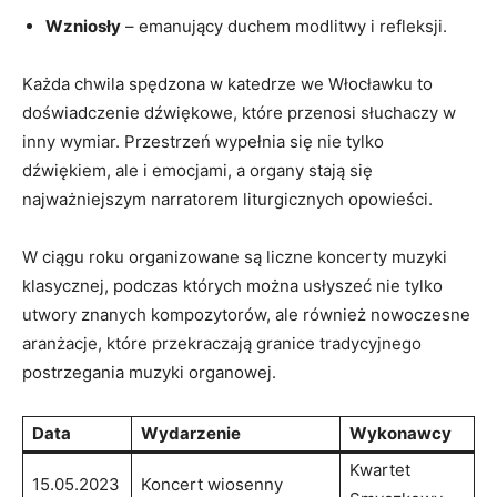
Wzniosły
– emanujący duchem modlitwy ⁢i refleksji.
Każda ‌chwila spędzona w katedrze ⁤we Włocławku to
doświadczenie dźwiękowe, które przenosi słuchaczy w
inny wymiar. Przestrzeń wypełnia się nie tylko⁤
dźwiękiem, ⁤ale i ​emocjami, a ⁤organy stają ⁤się
⁢najważniejszym narratorem liturgicznych opowieści.
W‍ ciągu‍ roku organizowane ‌są ⁣liczne koncerty⁤ muzyki
klasycznej, podczas ‌których można usłyszeć‍ nie⁢ tylko
utwory znanych ⁤kompozytorów, ale również⁣ nowoczesne
aranżacje, które ‍przekraczają ⁤granice⁤ tradycyjnego
postrzegania ​muzyki organowej.
Data
Wydarzenie
Wykonawcy
Kwartet
15.05.2023
Koncert wiosenny