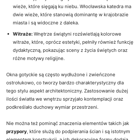
wieże, które ​sięgają ⁤ku niebu. Włocławska katedra ma
dwie wieże,⁣ które stanowią dominantę w krajobrazie
miasta i są⁣ widoczne z daleka.
Witraże:
Wnętrze świątyni rozświetlają‍ kolorowe⁢
witraże, które, oprócz ⁣estetyki, pełniły również funkcję‍
dydaktyczną, pokazując⁣ sceny z ​życia⁢ świętych ​oraz
⁢różne motywy religijne.
Okna gotyckie są często wydłużone i zwieńczone
ostrołukowo,⁣ co tworzy bardzo charakterystyczny ⁣dla
tego stylu ‌aspekt architektoniczny. Zastosowanie dużej
ilości światła we wnętrzu sprzyjało kontemplacji ‌oraz
podkreślało duchowy ⁣wymiar przestrzeni.
Nie można też pominąć‍ znaczenia elementów takich ⁣jak
przypory
,​ które służą do⁤ podpierania‍ ścian⁣ i są‌ istotnym
elementem konstrukcji,‌ a ich ‍dekoracyjne⁤ formy dodają