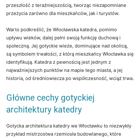
przeszłość z teraźniejszością, tworząc niezapomniane
przeżycia zarówno‍ dla ⁤mieszkańców, jak i turystów.
Warto podkreślić, ⁢że Włocławska katedra,​ pomimo‌
upływu wieków, dalej pełni‌ swoją funkcję duchową i
społeczną. Jej gotyckie ⁣wieże, dominujące nad okolicą,
są symbolem trwałości, z którą mieszkańcy Włocławka się
identyfikują. Katedra​ z pewnością‌ jest jednym ‌z
najważniejszych‌ punktów ⁢na ⁣mapie tego ⁤miasta, a ‌jej
⁢historia,​ od średniowiecza ‌po⁤ współczesność, wciąż trwa.
Główne cechy ⁢gotyckiej
architektury katedry
Gotycka ⁤architektura katedry‌ we Włocławku‌ to niezwykły
przykład mistrzostwa ‍rzemiosła⁢ budowlanego, które⁢