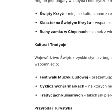
Region jest ‍bogaty w zabytki i historyczne 
Święty Krzyż
– miejsce kultu, znane ⁣z r
Klasztor ‌na ‍Świętym Krzyżu
– wspaniała
Ruiny zamku w Chęcinach
– zamek z wi
Kultura i Tradycje
Województwo Świętokrzyskie słynie z bogatej​
wspomnieć o:
Festiwalu Muzyki Ludowej
-⁤ prezentując
Cyklicznych jarmarkach
– na których mo
Tradycjach kulinarnych
– takich jak pier
Przyroda i Turystyka