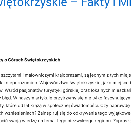
ętokrzyskie – Fakty i Mi
ty o Górach Świętokrzyskich
szczytami i malowniczymi krajobrazami, są jednym ​z tych⁣ miejsc
ek i nieporozumień. Województwo świętokrzyskie, jako miejsce b
ów. Wśród pasjonatów turystyki górskiej⁢ oraz lokalnych mieszk
błąd. W naszym ‌artykule przyjrzymy się nie‌ tylko fascynując
y, które od lat⁣ krążą w społecznej świadomości. Czy naprawdę 
 wzniesieniach? Zainspiruj się do odkrywania‍ tego ⁤wyjątkoweg
bogacić swoją wiedzę na ​temat tego niezwykłego regionu. Zaprasz