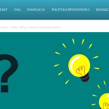
TAKT
FAQ
NAWIGACJA
POLITYKA PRYWATNOŚCI
REDAKC
skie – Fakty i Mity o Górach Świętokrzyskich