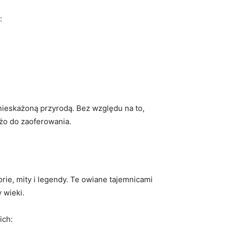
:
 nieskażoną przyrodą. Bez względu na to,
użo do zaoferowania.
orie, mity i legendy. Te owiane tajemnicami
 wieki.
ich: