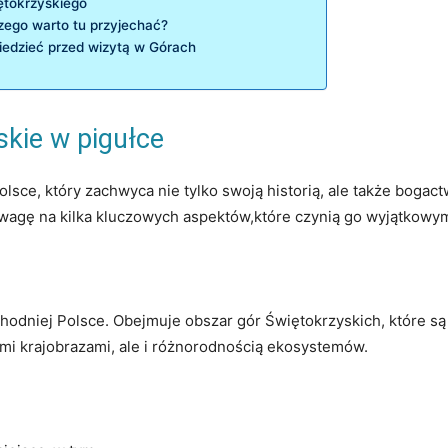
ętokrzyskiego
zego warto tu przyjechać?
edzieć przed wizytą ‍w Górach
kie w pigułce
sce, który zachwyca nie tylko swoją historią, ale także bogac
wagę na kilka kluczowych aspektów,które czynią go ‌wyjątkowy
dniej‌ Polsce. Obejmuje obszar gór Świętokrzyskich, które ⁤są 
ymi krajobrazami, ⁤ale⁤ i różnorodnością ekosystemów.