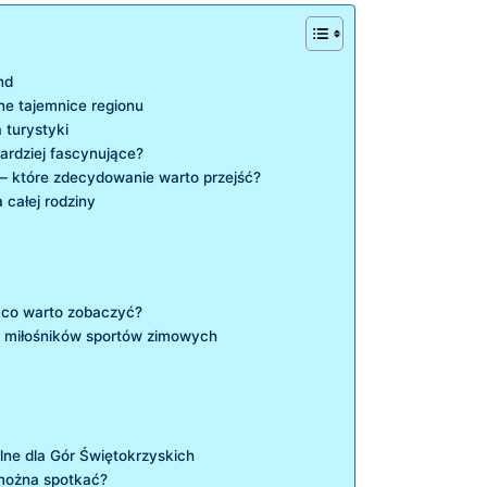
nd
ne tajemnice regionu
 turystyki
bardziej fascynujące?
 – które zdecydowanie warto przejść?
 całej rodziny
 co warto zobaczyć?
a miłośników sportów zimowych
lne dla Gór‌ Świętokrzyskich
 można spotkać?