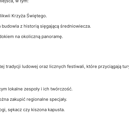
miejsca, w tym:
elikwii Krzyża Świętego.
 budowla z‌ historią sięgającą średniowiecza.
dokiem na okoliczną panoramę.
 tradycji ludowej oraz licznych festiwali, które przyciągają tur
ym⁢ lokalne‌ zespoły i ich twórczość.
żna zakupić regionalne specjały.
ogi, sękacz czy kiszona ‌kapusta.