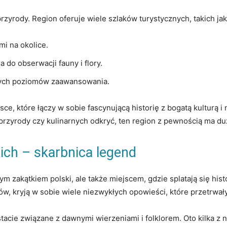
przyrody. ​Region oferuje wiele szlaków turystycznych,⁢ takich jak
mi na okolice.
a do⁢ obserwacji⁢ fauny i flory.
ych poziomów zaawansowania.
e, które łączy w sobie fascynującą historię z bogatą kulturą i
em przyrody czy⁢ kulinarnych odkryć, ten region z pewnością ma d
ich – skarbnica legend
m zakątkiem‌ polski, ale także miejscem, gdzie splatają się hist
ów, kryją w sobie wiele niezwykłych opowieści, które⁣ przetrwały
tacie związane z dawnymi wierzeniami i folklorem.‌ Oto kilka z n