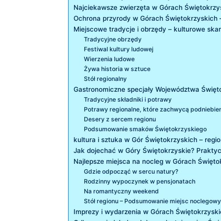
Najciekawsze zwierzęta w Górach Świętokrzy
Ochrona przyrody w Górach Świętokrzyskich –‌
Miejscowe tradycje​ i obrzędy – kulturowe skar
Tradycyjne obrzędy
Festiwal kultury ludowej
Wierzenia ludowe
Żywa historia ⁤w sztuce
Stół regionalny
Gastronomiczne specjały Województwa Święt
Tradycyjne składniki i potrawy
Potrawy regionalne, które zachwycą podniebie
Desery z sercem regionu
Podsumowanie ⁣smaków⁤ Świętokrzyskiego
kultura⁢ i sztuka w Gór‌ Świętokrzyskich – re
Jak dojechać w Góry⁢ Świętokrzyskie? Prakty
Najlepsze miejsca na nocleg ‌w⁤ Górach Święto
Gdzie odpocząć w sercu natury?
Rodzinny⁣ wypoczynek w pensjonatach
Na romantyczny weekend
Stół regionu – Podsumowanie​ miejsc noclegow
Imprezy i wydarzenia w Górach Świętokrzyski