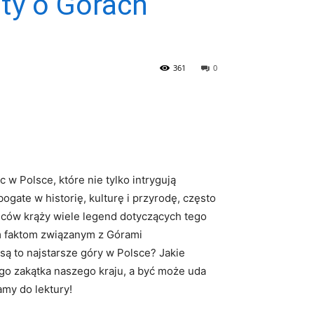
ty o Górach
361
0
 w Polsce, które nie tylko intrygują
ogate w historię, kulturę i przyrodę, często
ańców krąży wiele legend dotyczących tego
ym faktom związanym z Górami
są to najstarsze góry w Polsce? Jakie
o​ zakątka naszego kraju, a być może⁤ uda
amy do lektury!