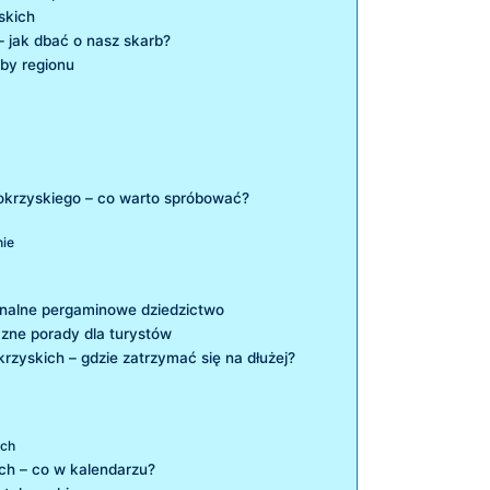
skich
 jak dbać o nasz skarb?
by ⁤regionu
okrzyskiego – co warto spróbować?
nie
gionalne pergaminowe dziedzictwo
czne porady dla turystów
krzyskich – gdzie zatrzymać się na dłużej?
ych
ch – co w kalendarzu?