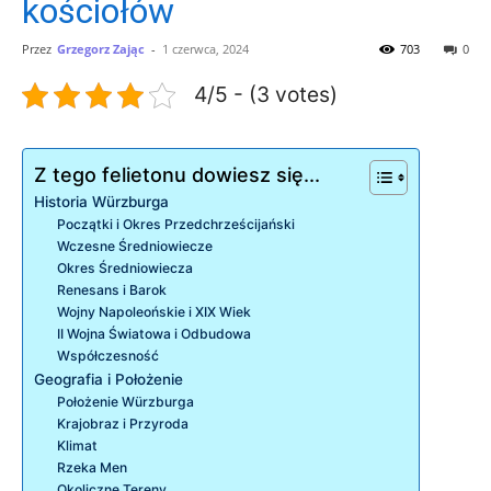
kościołów
Przez
Grzegorz Zając
-
1 czerwca, 2024
703
0
4/5 - (3 votes)
Z tego felietonu dowiesz się...
Historia Würzburga
Początki i Okres Przedchrześcijański
Wczesne Średniowiecze
Okres Średniowiecza
Renesans i Barok
Wojny Napoleońskie i XIX Wiek
II Wojna Światowa i Odbudowa
Współczesność
Geografia i Położenie
Położenie Würzburga
Krajobraz i Przyroda
Klimat
Rzeka Men
Okoliczne Tereny