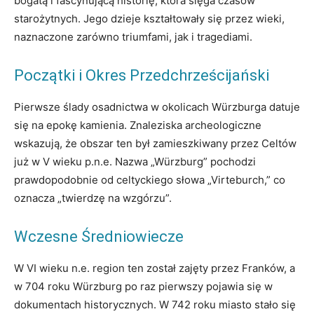
bogatą i fascynującą historię, która sięga czasów
starożytnych. Jego dzieje kształtowały się przez wieki,
naznaczone zarówno triumfami, jak i tragediami.
Początki i Okres Przedchrześcijański
Pierwsze ślady osadnictwa w okolicach Würzburga datuje
się na epokę kamienia. Znaleziska archeologiczne
wskazują, że obszar ten był zamieszkiwany przez Celtów
już w V wieku p.n.e. Nazwa „Würzburg” pochodzi
prawdopodobnie od celtyckiego słowa „Virteburch,” co
oznacza „twierdzę na wzgórzu”.
Wczesne Średniowiecze
W VI wieku n.e. region ten został zajęty przez Franków, a
w 704 roku Würzburg po raz pierwszy pojawia się w
dokumentach historycznych. W 742 roku miasto stało się