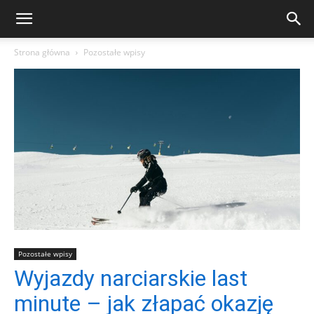
Strona główna
Pozostałe wpisy
Pozostałe wpisy
Wyjazdy narciarskie last
minute – jak złapać okazję