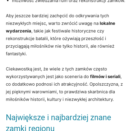
możliwość⁢ zwiedzania ruin oraz rekonstrukcji zamków.
Aby jeszcze bardziej zachęcić do odkrywania tych
‍niezwykłych miejsc, ‍warto zwrócić uwagę⁣ na
lokalne
wydarzenia
, takie jak ⁣festiwale historyczne ⁢czy
rekonstrukcje ⁢batalii, które ożywiają przeszłość i
przyciągają miłośników nie tylko historii, ale ⁤również
fantastyki.
Ciekawostką jest, że wiele z tych zamków‍ często
wykorzystywanych jest jako sceneria‌ do
filmów i seriali
,
co dodatkowo podnosi ich atrakcyjność. Opolszczyzna, z⁤
jej​ pięknymi warowniami, to prawdziwa skarbnica dla​
miłośników historii, kultury i niezwykłej⁣ architektury.
Największe i​ najbardziej‍ znane
zamki regionu