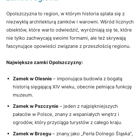
Opolszczyzna to region, w​ którym historia ⁢splata się ⁣z
niezwykłą architekturą zamków i warowni. Wśród licznych
obiektów, które warto ⁤odwiedzić, wyróżniają się ⁤te, które
nie ⁢tylko zachwycają⁤ swoimi formami, ⁢ale też skrywają
fascynujące opowieści związane z przeszłością regionu.
Największe zamki Opolszczyzny:
Zamek w Olesnie
– imponująca budowla z bogatą
‍historią sięgającą XIV wieku, obecnie pełniąca funkcję‌
muzeum.
Zamek‌ w⁣ Pszczynie
– jeden z⁢ najpiękniejszych
pałaców w‍ Polsce, znany z wspaniałych wnętrz ⁤i
ogrodów, który przyciąga​ turystów z całego kraju.
Zamek w Brzegu
– znany ⁤jako „Perła⁢ Dolnego Śląska”,​