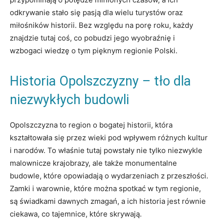
‌odkrywanie stało się ⁣pasją dla wielu turystów ⁣oraz
miłośników historii. Bez względu na porę roku, każdy
znajdzie tutaj coś,⁤ co ‌pobudzi jego wyobraźnię i
wzbogaci ⁣wiedzę o​ tym pięknym⁢ regionie Polski.
Historia​ Opolszczyzny – ​tło⁣ dla
niezwykłych⁢ budowli
Opolszczyzna ⁤to⁤ region o⁣ bogatej historii, która
kształtowała się przez wieki pod⁣ wpływem różnych‍ kultur
‍i⁢ narodów. To ⁣właśnie tutaj powstały nie tylko niezwykle
malownicze krajobrazy, ale także ‍monumentalne
budowle, które opowiadają o wydarzeniach z ‍przeszłości.
Zamki ⁢i warownie, które można spotkać w⁤ tym regionie,
są świadkami dawnych ⁢zmagań, a ich ​historia⁢ jest ‌równie
ciekawa, co tajemnice, które skrywają.