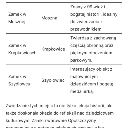
Znany z 99 wież i
Zamek ⁣w
bogatej historii, ‌idealny
Moszna
Mosznej
do‌ zwiedzania z
przewodnikiem.
Twierdza ​z zachowaną
Zamek w
częścią‍ obronną ⁣oraz
Krapkowice
‍Krapkowicach
pięknym otoczeniem
parkowym.
Interesujący⁤ obiekt z
Zamek ​w
malowniczym
Szydłowiec
Szydłowcu
dziedzińcem i bogatą​
medalierką.
Zwiedzanie tych miejsc to nie tylko lekcja ​historii,‌ ale
⁤także doskonała ⁢okazja do ‌refleksji nad dziedzictwem
kulturowym. Zamki i warownie ​Opolszczyzny
przypominają o ‌potędze minionych czasów, ⁤a ich