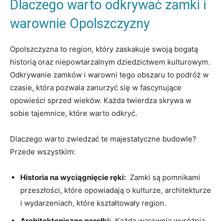
Dlaczego warto odkrywać‌ zamki⁢ i
warownie ​Opolszczyzny
Opolszczyzna to region, ⁢który zaskakuje swoją bogatą
⁣historią oraz⁣ niepowtarzalnym dziedzictwem ‍kulturowym.
Odkrywanie ⁢zamków i‍ warowni tego obszaru⁣ to podróż w
czasie,‍ która pozwala zanurzyć się w ⁢fascynujące
opowieści sprzed‍ wieków. Każda twierdza skrywa w
sobie ‌tajemnice, ‌które warto odkryć.
Dlaczego ‌warto zwiedzać te‌ majestatyczne budowle?
Przede wszystkim:
Historia na wyciągnięcie ręki:
⁢ Zamki są pomnikami
przeszłości, które opowiadają o kulturze, architekturze
i wydarzeniach, ⁢które ⁤kształtowały region.
Architektoniczne‌ perełki:
⁢ Każda warownia wyróżnia