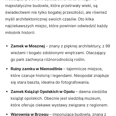
majestatyczne budowle, które przetrwały wieki, są​
świadectwem nie tylko⁣ bogatej przeszłości, ale ‍również⁤
myśli architektonicznej swoich czasów. Oto kilka
najciekawszych miejsc, które powinien odwiedzić każdy
miłośnik historii:
Zamek w Mosznej
‌– ‌znany z pięknej architektury, z 99
wieżami i ‍bogato​ zdobionymi wnętrzami. Otaczający
go park‍ zachwyca różnorodnością roślin.
Ruiny zamku w Niemodlinie
– tajemnicze miejsce,
które czaruje historią i legendami. Nieopodal znajduje
się stara baszta,⁤ idealna do fotografowania.
Zamek Książąt ‍Opolskich w Opolu
– dawna⁤ siedziba
książąt​ opolskich. Obecnie jest siedzibą muzeum,‍
które oferuje ciekawe⁢ wystawy ‍związane z ‍regionem.
Warownia w Brzegu
– imponująca‍ budowla, znana z