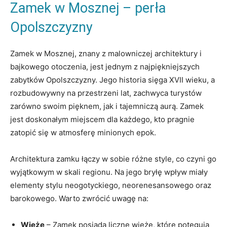
Zamek w Mosznej – perła
Opolszczyzny
Zamek w Mosznej, znany z ‌malowniczej ⁣architektury i
bajkowego otoczenia,⁤ jest ⁢jednym‌ z najpiękniejszych
zabytków⁣ Opolszczyzny.‌ Jego historia sięga XVII wieku, a
⁤rozbudowywny na przestrzeni lat,‌ zachwyca⁣ turystów
zarówno swoim ⁢pięknem, jak i‌ tajemniczą aurą. Zamek ​
jest doskonałym‍ miejscem dla‌ każdego, kto​ pragnie
zatopić ​się w atmosferę minionych epok.
Architektura zamku łączy ⁢w sobie różne ‌style, co‌ czyni go⁣
wyjątkowym w ⁢skali regionu. Na jego bryłę wpływ miały
⁢elementy⁢ stylu neogotyckiego, neorenesansowego oraz
barokowego. Warto ‍zwrócić uwagę‍ na:
Wieże
– Zamek posiada liczne wieże, ⁤które potęgują