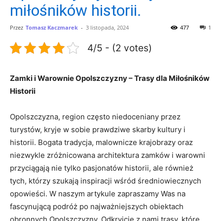
miłośników historii.
Przez
Tomasz Kaczmarek
-
3 listopada, 2024
477
1
4/5 - (2 votes)
Zamki i ⁢Warownie Opolszczyzny – Trasy dla Miłośników⁢
Historii
Opolszczyzna, ‌region często ⁢niedoceniany przez
turystów, kryje w sobie prawdziwe ‌skarby kultury i
historii. Bogata ‌tradycja, malownicze ‍krajobrazy oraz
niezwykle zróżnicowana ⁢architektura zamków i warowni
przyciągają nie tylko pasjonatów ​historii, ale również
tych, którzy szukają inspiracji wśród średniowiecznych
opowieści. ⁢W naszym ‍artykule⁢ zapraszamy Was na
fascynującą podróż po najważniejszych obiektach
obronnych Opolszczyzny. Odkryjcie z nami trasy, które