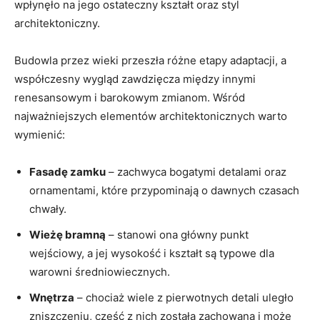
wpłynęło na jego ostateczny kształt oraz styl
architektoniczny.
Budowla przez wieki przeszła różne etapy​ adaptacji, a
współczesny wygląd zawdzięcza między ⁤innymi
renesansowym i barokowym zmianom. Wśród
najważniejszych elementów architektonicznych warto
wymienić:
Fasadę ‌zamku
⁣– zachwyca bogatymi detalami​ oraz
ornamentami,‍ które⁤ przypominają ‍o dawnych czasach
chwały.
Wieżę ‍bramną
– stanowi ona ⁤główny⁤ punkt ​
wejściowy,‌ a jej‌ wysokość i ⁢kształt są typowe⁣ dla
warowni średniowiecznych.
Wnętrza
– ‍chociaż wiele z⁢ pierwotnych‌ detali uległo
zniszczeniu, ⁢część z​ nich została ⁤zachowana i może