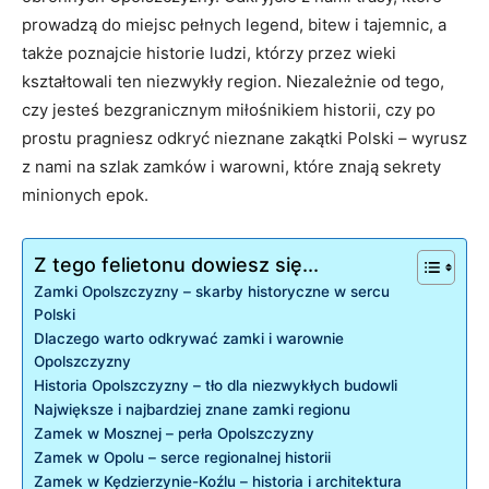
prowadzą do miejsc pełnych legend,⁣ bitew i tajemnic, a‍
także poznajcie historie⁣ ludzi,⁣ którzy przez⁢ wieki ​
kształtowali ten niezwykły region. ‌Niezależnie od tego,
‌czy jesteś bezgranicznym miłośnikiem historii, ‍czy po
prostu pragniesz odkryć nieznane zakątki Polski – ⁤wyrusz
‍z nami⁤ na szlak zamków i warowni, które znają sekrety
minionych epok.
Z tego felietonu dowiesz się...
Zamki Opolszczyzny –⁤ skarby⁢ historyczne‍ w sercu
Polski
Dlaczego warto odkrywać‌ zamki⁢ i warownie ​
Opolszczyzny
Historia​ Opolszczyzny – ​tło⁣ dla niezwykłych⁢ budowli
Największe i​ najbardziej‍ znane zamki regionu
Zamek w Mosznej – perła Opolszczyzny
Zamek w Opolu – serce regionalnej historii
Zamek‌ w Kędzierzynie-Koźlu ⁣– historia i⁢ architektura