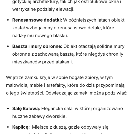
gotyckiej architektury,​ takich ​jak ⁣ostrołukowe okna i
wertykalne ⁤podziały ‍elewacji.
Renesansowe dodatki:
W późniejszych latach obiekt
został⁣ wzbogacony o renesansowe detale, ‌które
nadały mu nowego blasku.
Baszta i mury obronne:
Obiekt ‍otaczają solidne mury
obronne ⁣z zachowaną⁤ basztą, które niegdyś ‍chroniły
⁢mieszkańców przed atakami.
Wnętrze zamku⁢ kryje w sobie ​bogate zbiory, w tym
malowidła, meble i artefakty, które do dziś przypominają
o‍ jego świetności. Odwiedzając‌ zamek, można ‍podziwiać:
Salę Balową:
Elegancka ⁢sala, ‌w której organizowano
huczne zabawy dworskie.
Kaplicę:
​ Miejsce ⁤z duszą, gdzie odbywały się