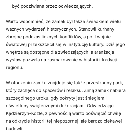
być podziwiana przez odwiedzających.
Warto wspomnieć, że zamek był także świadkiem wielu
ważnych ⁢wydarzeń ​historycznych. Stanowił ‌kurhany
zbrojne⁢ podczas licznych​ konfliktów, a po II wojnie
światowej ‍przekształcił się w instytucję kultury. Dziś​ jego‍
wnętrza ⁤są dostępne​ dla zwiedzających, a aranżacja
wystaw ‍pozwala na zasmakowanie ⁤w historii i tradycji
regionu.
W otoczeniu zamku znajduje ⁢się także ⁣przestronny⁢ park,
który zachęca do spacerów i relaksu. Zimą‍ zamek nabiera⁢
szczególnego ⁤uroku,⁣ gdy pokryty jest ‌śniegiem‌ i
oświetlony świątecznymi dekoracjami. Odwiedzając
Kędzierzyn-Koźle, z pewnością warto poświęcić chwilę
‌na odkrycie historii tej niepozornej, ale bardzo‌ ciekawej
budowli.