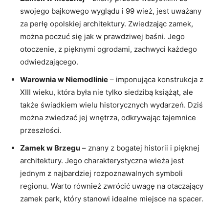
swojego bajkowego wyglądu ‍i 99 wież, jest uważany
za perłę opolskiej architektury. Zwiedzając zamek, ​
można poczuć ⁣się jak w prawdziwej baśni. Jego
otoczenie, z pięknymi ogrodami, zachwyci‍ każdego
odwiedzającego.
Warownia w⁤ Niemodlinie
– imponująca konstrukcja z
XIII wieku, która była nie tylko siedzibą‌ książąt,⁢ ale
także świadkiem‍ wielu historycznych wydarzeń. Dziś
można zwiedzać ​jej wnętrza, odkrywając tajemnice
⁢przeszłości.
Zamek ​w ‌Brzegu
– znany z bogatej historii i pięknej
⁣architektury. Jego charakterystyczna wieża jest
jednym ‍z najbardziej rozpoznawalnych symboli⁢
regionu. Warto⁢ również zwrócić ​uwagę na⁤ otaczający
zamek park,​ który​ stanowi idealne miejsce na ⁢spacer.