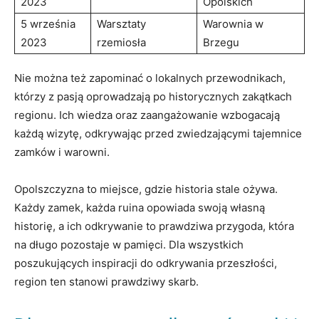
2023
Opolskich
5 września⁢
Warsztaty
Warownia w
2023
‌rzemiosła
Brzegu
Nie⁣ można też zapominać o‍ lokalnych‌ przewodnikach,
którzy⁣ z‍ pasją oprowadzają po historycznych ⁢zakątkach
regionu.⁣ Ich​ wiedza oraz zaangażowanie wzbogacają
każdą wizytę, odkrywając przed zwiedzającymi​ tajemnice
zamków i​ warowni.
Opolszczyzna to miejsce, gdzie historia ⁣stale ​ożywa.
Każdy ‌zamek, ⁢każda ruina opowiada swoją własną
⁢historię, a⁢ ich odkrywanie to ⁤prawdziwa przygoda, która
na długo pozostaje w pamięci.⁤ Dla wszystkich ​
poszukujących inspiracji do⁣ odkrywania przeszłości, ​
region ten stanowi prawdziwy ⁣skarb.