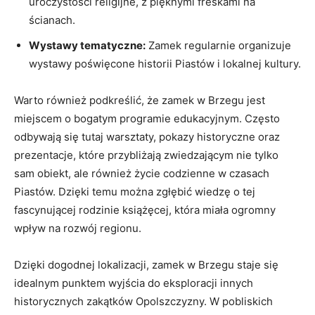
uroczystości religijne, z⁤ pięknymi freskami na
‌ścianach.
Wystawy tematyczne:
Zamek‍ regularnie organizuje
‌wystawy poświęcone historii Piastów⁢ i lokalnej kultury.
Warto również‍ podkreślić, że zamek w Brzegu‌ jest
miejscem o​ bogatym programie edukacyjnym. Często
odbywają się‍ tutaj warsztaty, pokazy historyczne oraz‌
prezentacje, które​ przybliżają zwiedzającym nie tylko
⁣sam obiekt, ⁤ale również życie codzienne w ‍czasach
Piastów. Dzięki⁤ temu można zgłębić wiedzę‌ o tej
fascynującej rodzinie książęcej, która‌ miała ogromny
⁤wpływ na rozwój regionu.
Dzięki dogodnej lokalizacji,⁢ zamek⁣ w Brzegu staje ‌się
idealnym punktem ⁤wyjścia‌ do eksploracji innych
historycznych zakątków‌ Opolszczyzny. W pobliskich