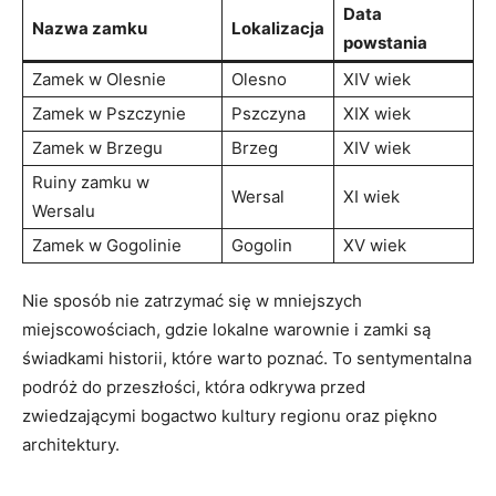
Data
Nazwa‍ zamku
Lokalizacja
powstania
Zamek w Olesnie
Olesno
XIV wiek
Zamek‍ w Pszczynie
Pszczyna
XIX wiek
Zamek ​w Brzegu
Brzeg
XIV wiek
Ruiny ​zamku w
Wersal
XI ⁤wiek
Wersalu
Zamek w Gogolinie
Gogolin
XV wiek
Nie sposób ⁢nie zatrzymać⁣ się w mniejszych
miejscowościach, gdzie lokalne warownie i zamki są
świadkami⁣ historii, które warto poznać. To sentymentalna​
podróż do przeszłości, ⁤która⁣ odkrywa ⁣przed
zwiedzającymi‌ bogactwo kultury regionu ⁤oraz piękno
architektury.