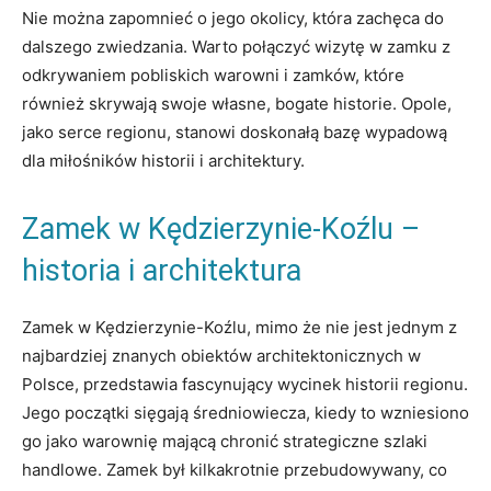
Nie można‍ zapomnieć o jego okolicy, która zachęca do
dalszego zwiedzania. Warto połączyć wizytę w⁣ zamku ‌z
odkrywaniem pobliskich warowni i ⁢zamków, które
również skrywają swoje własne, bogate‌ historie. ‌Opole,
jako ⁤serce ‍regionu, stanowi doskonałą bazę wypadową
dla ⁢miłośników historii i ⁢architektury.
Zamek‌ w Kędzierzynie-Koźlu ⁣–
historia i⁢ architektura
Zamek w Kędzierzynie-Koźlu, mimo że nie jest jednym⁤ z
najbardziej ⁣znanych obiektów architektonicznych w‌
Polsce, przedstawia fascynujący ⁣wycinek historii⁣ regionu.
‌Jego​ początki ⁣sięgają średniowiecza,​ kiedy to wzniesiono
⁢go jako warownię​ mającą chronić strategiczne​ szlaki
handlowe. Zamek był kilkakrotnie przebudowywany, ‌co