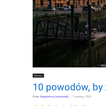
Niemcy
10 powodów, by 
Przez
Magdalena Jankowski
-
1 czerwca, 2024