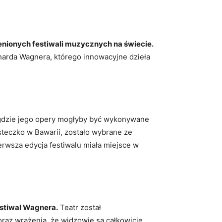
cenionych festiwali muzycznych na świecie.
harda Wagnera, którego innowacyjne dzieła
 gdzie jego opery mogłyby być wykonywane
steczko w Bawarii, zostało wybrane ze
erwsza edycja festiwalu miała miejsce w
estiwal Wagnera.
Teatr został
az wrażenia, że widzowie są całkowicie