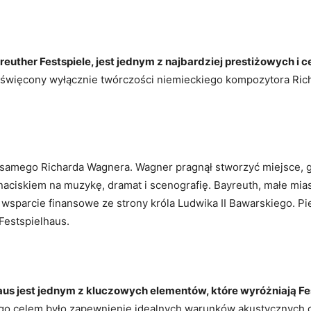
euther Festspiele, jest jednym z najbardziej prestiżowych i 
oświęcony wyłącznie twórczości niemieckiego kompozytora Ric
ez samego Richarda Wagnera. Wagner pragnął stworzyć miejsce,
 naciskiem na muzykę, dramat i scenografię. Bayreuth, małe mia
 wsparcie finansowe ze strony króla Ludwika II Bawarskiego. Pi
Festspielhaus.
haus jest jednym z kluczowych elementów, które wyróżniają F
go celem było zapewnienie idealnych warunków akustycznych or