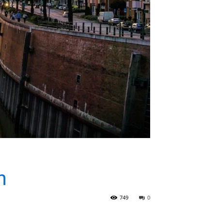
h
749
0