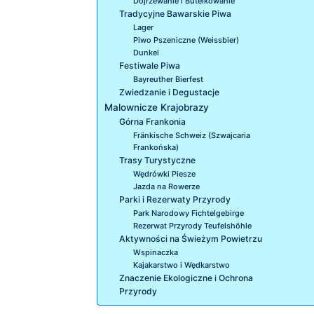
Dojrzewanie i Butelkowanie
Tradycyjne Bawarskie Piwa
Lager
Piwo Pszeniczne (Weissbier)
Dunkel
Festiwale Piwa
Bayreuther Bierfest
Zwiedzanie i Degustacje
Malownicze Krajobrazy
Górna Frankonia
Fränkische Schweiz (Szwajcaria
Frankońska)
Trasy Turystyczne
Wędrówki Piesze
Jazda na Rowerze
Parki i Rezerwaty Przyrody
Park Narodowy Fichtelgebirge
Rezerwat Przyrody Teufelshöhle
Aktywności na Świeżym Powietrzu
Wspinaczka
Kajakarstwo i Wędkarstwo
Znaczenie Ekologiczne i Ochrona
Przyrody