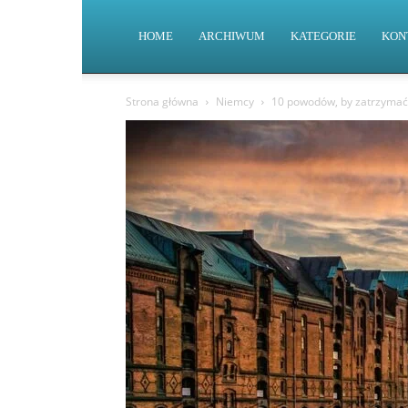
HOME
ARCHIWUM
KATEGORIE
KON
Strona główna
Niemcy
10 powodów, by zatrzymać