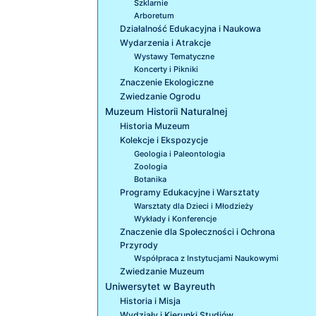
Szklarnie
Arboretum
Działalność Edukacyjna i Naukowa
Wydarzenia i Atrakcje
Wystawy Tematyczne
Koncerty i Pikniki
Znaczenie Ekologiczne
Zwiedzanie Ogrodu
Muzeum Historii Naturalnej
Historia Muzeum
Kolekcje i Ekspozycje
Geologia i Paleontologia
Zoologia
Botanika
Programy Edukacyjne i Warsztaty
Warsztaty dla Dzieci i Młodzieży
Wykłady i Konferencje
Znaczenie dla Społeczności i Ochrona
Przyrody
Współpraca z Instytucjami Naukowymi
Zwiedzanie Muzeum
Uniwersytet w Bayreuth
Historia i Misja
Wydziały i Kierunki Studiów