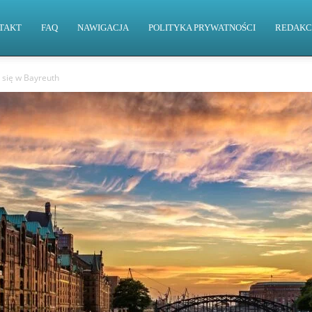
TAKT
FAQ
NAWIGACJA
POLITYKA PRYWATNOŚCI
REDAKC
 się w Bayreuth