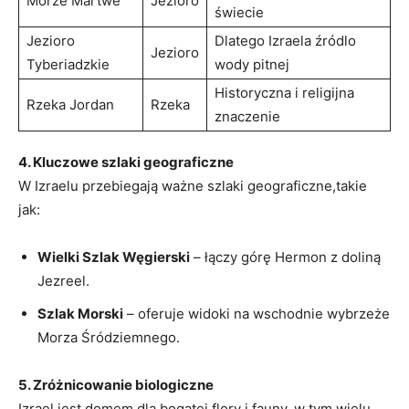
Morze Martwe
Jezioro
świecie
Jezioro
Dlatego Izraela źródlo
Jezioro
Tyberiadzkie
wody pitnej
Historyczna i religijna
Rzeka Jordan
Rzeka
znaczenie
4. Kluczowe szlaki geograficzne
W Izraelu przebiegają ważne szlaki geograficzne,takie
jak:
Wielki Szlak Węgierski
– łączy górę Hermon z doliną
Jezreel.
Szlak Morski
– oferuje widoki na wschodnie wybrzeże
Morza Śródziemnego.
5. Zróżnicowanie biologiczne
Izrael jest domem dla bogatej flory i fauny, w tym wielu