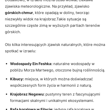
zjawiska meteorologiczne. Na przykład, zjawisko
górskich chmur
, które opadają w doliny, tworząc
niezwykły widok na krajobraz.Takie sytuacje są
szczególnie częste zimą w wyższych partiach terenów
górskich.
Oto kilka interesujących zjawisk naturalnych, które można
spotkać w izraelu:
Wodospady Ein Feshka:
naturalne wodospady w
pobliżu Morza Martwego, otoczone bujną roślinnością.
Kibucy:
miejsca, w których można doświadczać
współczesnych form życia w harmonii z naturą.
Krajobraz Negewu:
pustynny teren z fascynującymi
formacjami skalnymi i unikalnymi ekosystemami.
Rafa koralowa w Ejlacie:
jedyna rafa koralowa w