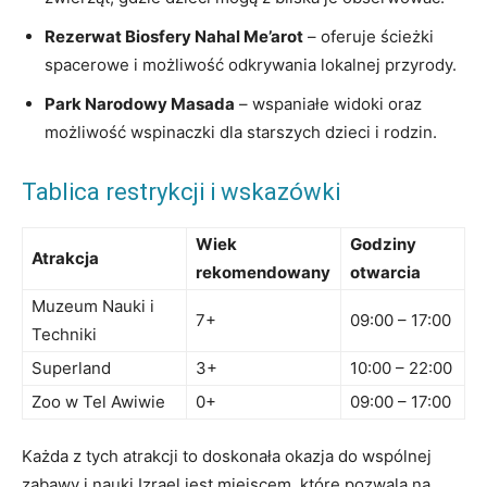
Rezerwat Biosfery Nahal Me’arot
– oferuje ścieżki
spacerowe i możliwość odkrywania lokalnej przyrody.
Park Narodowy Masada
– wspaniałe widoki oraz
możliwość wspinaczki dla starszych dzieci i rodzin.
Tablica restrykcji i wskazówki
Wiek
Godziny
Atrakcja
rekomendowany
otwarcia
Muzeum Nauki i
7+
09:00 – 17:00
Techniki
Superland
3+
10:00 – 22:00
Zoo w Tel Awiwie
0+
09:00 – 17:00
Każda z tych atrakcji to doskonała okazja do wspólnej
zabawy i nauki.Izrael jest miejscem, które pozwala na