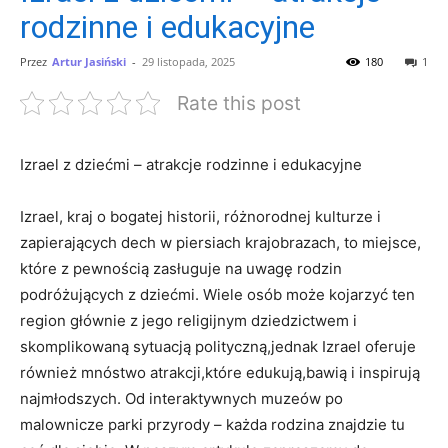
rodzinne i edukacyjne
Przez
Artur Jasiński
-
29 listopada, 2025
180
1
Rate this post
Izrael z dziećmi – atrakcje rodzinne i edukacyjne
Izrael, kraj o bogatej historii, różnorodnej kulturze i
zapierających dech w piersiach krajobrazach, to miejsce,
które z pewnością zasługuje na uwagę rodzin
podróżujących z dziećmi. Wiele osób może kojarzyć ten
region głównie z jego religijnym dziedzictwem i
skomplikowaną sytuacją polityczną,jednak Izrael oferuje
również mnóstwo atrakcji,które edukują,bawią i inspirują
najmłodszych. Od interaktywnych muzeów po
malownicze parki przyrody – każda rodzina znajdzie tu