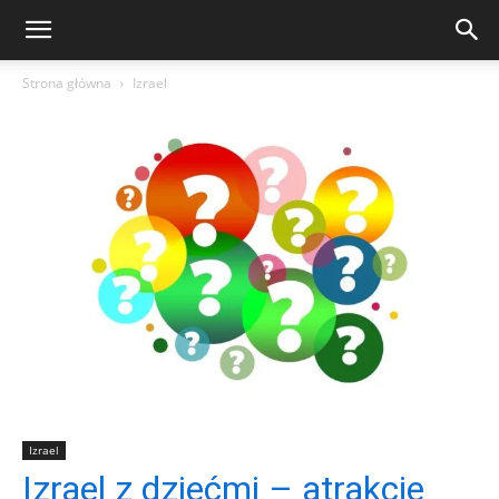
Strona główna
Izrael
Izrael
Izrael z dziećmi – atrakcje