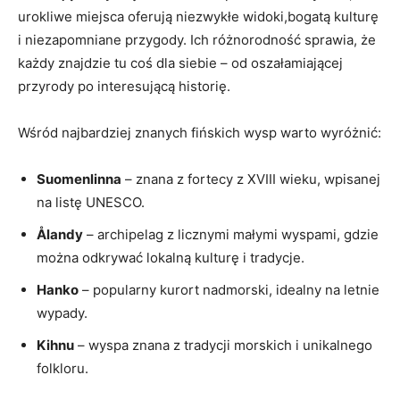
urokliwe miejsca oferują niezwykłe widoki,bogatą kulturę
i niezapomniane przygody. Ich różnorodność sprawia, że
każdy znajdzie tu coś dla ‍siebie – od oszałamiającej
przyrody ⁣po interesującą historię.
Wśród najbardziej znanych fińskich⁢ wysp​ warto wyróżnić:
Suomenlinna
⁣– znana⁣ z fortecy z XVIII⁤ wieku, wpisanej
na listę⁣ UNESCO.
Ålandy
​– archipelag z licznymi małymi wyspami, gdzie
można odkrywać lokalną⁣ kulturę i tradycje.
Hanko
– popularny kurort nadmorski, idealny na letnie
wypady.
Kihnu
– wyspa znana z tradycji morskich i unikalnego
folkloru.