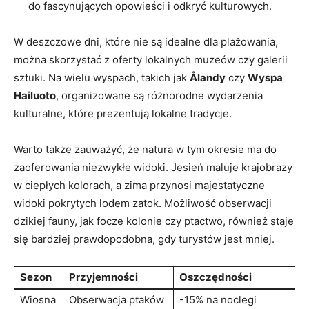
do fascynujących opowieści i odkryć kulturowych.
W deszczowe ‌dni, które nie są ‍idealne dla plażowania,
można skorzystać z oferty lokalnych muzeów czy galerii
sztuki. Na wielu wyspach, takich jak⁢
Ålandy
czy
Wyspa⁤
Hailuoto
, organizowane ‌są różnorodne wydarzenia
kulturalne, które prezentują lokalne tradycje.
Warto​ także zauważyć, że natura w⁤ tym okresie ma do
zaoferowania niezwykłe widoki. Jesień ​maluje krajobrazy
w ciepłych ⁢kolorach, a zima przynosi majestatyczne ​
widoki pokrytych lodem zatok. Możliwość ​obserwacji ​
dzikiej fauny, jak focze kolonie czy ptactwo, również staje
się bardziej prawdopodobna, gdy turystów jest mniej.
Sezon
Przyjemności
Oszczędności
Wiosna
Obserwacja ptaków
-15% na noclegi