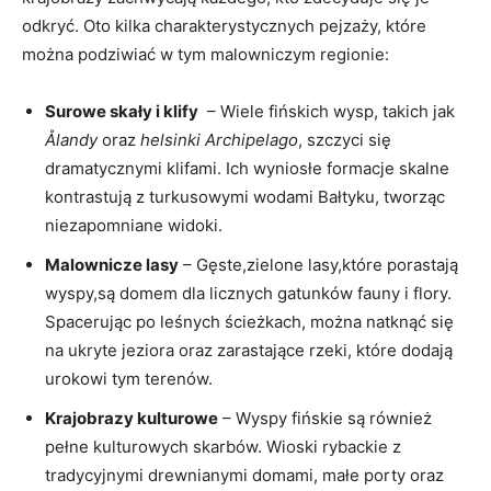
odkryć. Oto kilka charakterystycznych pejzaży, które
można podziwiać w tym malowniczym regionie:
Surowe skały i klify
⁤ – Wiele fińskich wysp, takich jak
Ålandy
‍oraz
helsinki Archipelago
, szczyci ⁣się
dramatycznymi klifami. Ich wyniosłe formacje skalne
kontrastują z turkusowymi wodami⁤ Bałtyku, ‌tworząc
niezapomniane widoki.
Malownicze lasy
– Gęste,zielone lasy,które porastają
wyspy,są domem dla licznych gatunków fauny i​ flory.
Spacerując po ‍leśnych ⁢ścieżkach, można natknąć się
na ukryte ⁤jeziora oraz zarastające rzeki, które dodają
urokowi tym terenów.
Krajobrazy kulturowe
– Wyspy fińskie są również
pełne kulturowych skarbów.​ Wioski rybackie z
tradycyjnymi ‌drewnianymi domami, małe porty⁣ oraz