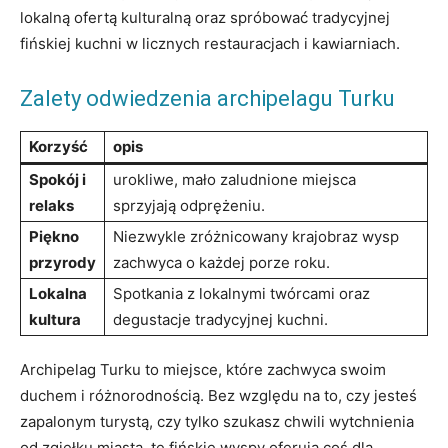
lokalną ofertą ⁤kulturalną oraz ​spróbować tradycyjnej
fińskiej kuchni w licznych restauracjach i kawiarniach.
Zalety odwiedzenia archipelagu Turku
Korzyść
opis
Spokój i
urokliwe, mało zaludnione miejsca
relaks
sprzyjają odprężeniu.
Piękno
Niezwykle zróżnicowany krajobraz wysp
przyrody
zachwyca o każdej porze roku.
Lokalna
Spotkania z lokalnymi twórcami oraz
⁤kultura
degustacje tradycyjnej kuchni.
Archipelag Turku to miejsce, ​które zachwyca ‍swoim
duchem i różnorodnością. Bez względu na to, czy jesteś
zapalonym turystą, ‌czy tylko szukasz chwili wytchnienia
od ⁢zgiełku miasta, te fińskie wyspy oferują​ coś dla‍