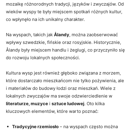
mozaikę różnorodnych tradycji, języków i zwyczajów. Od
wieków wyspy te były miejscem spotkań różnych kultur,
co wpłynęło⁣ na ​ich unikalny charakter.
Na wyspach, takich jak
Ålandy
, można zaobserwować
wpływy szwedzkie, fińskie oraz rosyjskie.⁤ Historycznie,
Ålandy były​ miejscem handlu ‌i żeglugi, ⁣co przyczyniło się
do rozwoju lokalnych społeczności.
Kultura⁢ wysp jest również głęboko ⁢związana z morzem,
które dostarczało mieszkańcom nie tylko⁣ pożywienia, ale
i materiałów do budowy łodzi oraz mieszkań.‌ Wiele z
⁤lokalnych zwyczajów ma swoje odzwierciedlenie w
literaturze, muzyce
i
sztuce ludowej
. Oto kilka
kluczowych‍ elementów, ‌które warto poznać:
Tradycyjne rzemiosło
– na wyspach ‍często można