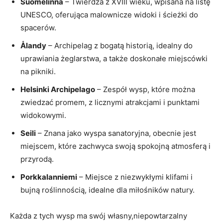
Suomelinna
– Twierdza z XVIII wieku, wpisana na listę
UNESCO, oferująca malownicze widoki i ścieżki do
⁤spacerów.
Ålandy
– Archipelag z bogatą historią, idealny do
uprawiania żeglarstwa, a także⁤ doskonałe miejscówki⁤
na pikniki.
Helsinki ⁢Archipelago
– Zespół wysp, które można
zwiedzać promem, z licznymi ‍atrakcjami ​i punktami
widokowymi.
Seili
– Znana jako wyspa‍ sanatoryjna, ​obecnie jest
miejscem, ‌które zachwyca swoją spokojną atmosferą‌ i
przyrodą.
Porkkalanniemi
– Miejsce z niezwykłymi klifami i⁢
bujną roślinnością, idealne dla miłośników natury.
Każda z tych wysp ma​ swój własny,niepowtarzalny