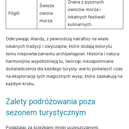
Znana z pysznych
Świeże
⁣owoców‌ morza i
Föglö
owoce
lokalnych festiwali
morza
kulinarnych.
Odkrywając Alandy, z pewnością natrafisz na‌ wiele‌
lokalnych tradycji ​i‍ zwyczajów, ‌które dodają kolorytu
temu niepowtarzalnemu archipelagowi. Historia i natura
harmonijnie współistnieją tu, tworząc niezapomniane
doświadczenia dla ‌każdego turysty. warto poświęcić czas
na eksplorację ⁤tych‍ magicznych wysp, które zaskakują na
każdym​ kroku.
Zalety podróżowania poza⁢
sezonem ‍turystycznym
Podążając za ścieżkami mniej uczęszczanymi,