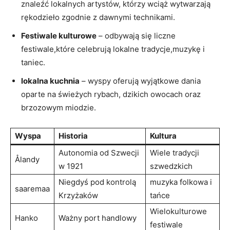
znaleźć lokalnych artystów, którzy wciąż wytwarzają
rękodzieło zgodnie⁤ z dawnymi technikami.
Festiwale kulturowe
– odbywają się liczne
festiwale,które celebrują lokalne⁢ tradycje,muzykę i
taniec.
lokalna kuchnia
– wyspy oferują wyjątkowe dania
oparte na świeżych rybach, dzikich owocach oraz
brzozowym ‌miodzie.
Wyspa
Historia
Kultura
Autonomia od ⁣Szwecji
Wiele tradycji
Ålandy
w 1921
szwedzkich
Niegdyś pod kontrolą
muzyka folkowa​ i
saaremaa
Krzyżaków
tańce
Wielokulturowe
Hanko
Ważny port handlowy
festiwale