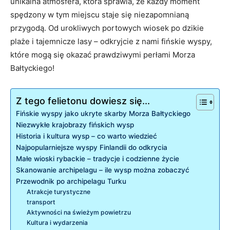
unikalna atmosfera, która sprawia,‍ że każdy moment
spędzony w​ tym miejscu staje⁣ się niezapomnianą
przygodą. ​Od urokliwych portowych wiosek po dzikie
plaże i tajemnicze lasy – odkryjcie z nami fińskie wyspy,
‍które mogą się okazać prawdziwymi perłami Morza
Bałtyckiego!
Z tego felietonu dowiesz się...
Fińskie wyspy jako ukryte skarby Morza Bałtyckiego
Niezwykłe krajobrazy fińskich wysp
Historia i kultura wysp – co warto wiedzieć
Najpopularniejsze wyspy Finlandii do odkrycia
Małe⁤ wioski rybackie – tradycje i codzienne życie
Skanowanie archipelagu – ile wysp można zobaczyć
Przewodnik po archipelagu Turku
Atrakcje turystyczne
transport
Aktywności na świeżym powietrzu
Kultura i wydarzenia