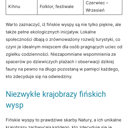
Czerwiec⁣ –
Kihnu
Folklor, festiwale
Wrzesień
Warto zaznaczyć, iż fińskie ⁢wyspy ‌są nie ‍tylko piękne, ale
także pełne ekologicznych inicjatyw. Lokalne
społeczności dbają o zrównoważony rozwój turystyki, co
czyni je idealnym ⁣miejscem dla osób pragnących uciec od
zgiełku codzienności. Niezapomniane wspomnienia ze
spacerów po ⁣dziewiczych ⁣plażach i obserwacji dzikiej
fauny na pewno na długo pozostaną w pamięci⁢ każdego,⁢
kto zdecyduje się na odwiedziny.
Niezwykłe krajobrazy fińskich
wysp
Fińskie wyspy to prawdziwe⁢ skarby ‌Natury, ⁢a ich unikalne
krajobrazy zachwycają każdego, kto ⁤zdecyduje się‍ je