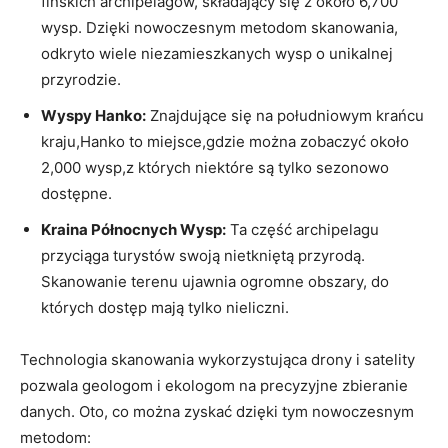
fińskich archipelagów, składający się z około‍ 6,700
wysp. Dzięki nowoczesnym metodom skanowania,
odkryto wiele niezamieszkanych wysp o unikalnej
przyrodzie.
Wyspy Hanko:
Znajdujące się‍ na ⁤południowym krańcu​
kraju,Hanko to ⁤miejsce,gdzie można zobaczyć około
2,000 wysp,z których niektóre są tylko sezonowo
dostępne.
Kraina‍ Północnych Wysp:
‍Ta część archipelagu‍
przyciąga turystów swoją nietkniętą przyrodą.
Skanowanie terenu ujawnia ogromne obszary, do
których dostęp mają tylko⁣ nieliczni.
Technologia skanowania wykorzystująca drony i⁤ satelity‍
pozwala ​geologom i ekologom na⁤ precyzyjne zbieranie
danych. Oto, co można zyskać dzięki tym nowoczesnym
metodom: