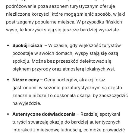
⁣podróżowanie poza sezonem turystycznym ​oferuje
niezliczone korzyści, które mogą zmienić sposób, w jaki
postrzegamy popularne miejsca. W przypadku fińskich‌
wysp, te korzyści stają ‍się jeszcze bardziej wyraziste.
Spokój ⁤i ‍cisza
⁢ – W ⁣czasie, gdy większość turystów
pozostaje w swoich domach,‍ wyspy stają się ‍oazą
spokoju. Można bez przeszkód delektować się
pięknem przyrody ‌oraz atmosferą lokalnych wsi.
Niższe ceny
– Ceny noclegów, atrakcji oraz
gastronomii w ⁤sezonie pozaturystycznym ⁣są często
⁤znacznie niższe.To doskonała okazja, by zaoszczędzić
na wyjeździe.
Autentyczne doświadczenia
– Rzadziej spotykani
turyści stwarzają okazję do ​bardziej autentycznych
interakcji ⁣z miejscową ludnością, co może prowadzić