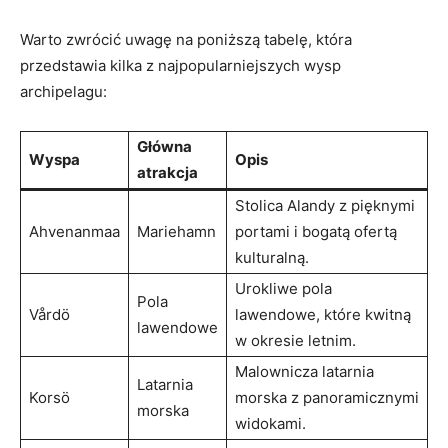
Warto zwrócić​ uwagę na poniższą tabelę, która
przedstawia kilka z najpopularniejszych wysp
archipelagu:
Główna
Wyspa
Opis
atrakcja
Stolica Alandy z pięknymi
Ahvenanmaa
Mariehamn
portami i bogatą ofertą
kulturalną.
Urokliwe ⁤pola
Pola
Vårdö
lawendowe, które kwitną⁤
lawendowe
w okresie letnim.
Malownicza latarnia⁤
Latarnia
Korsö
morska ⁢z panoramicznymi
morska
widokami.