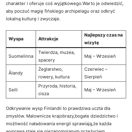
charakter i oferuje ⁣coś wyjątkowego.Warto je odwiedzić,
aby poczuć magię fińskiego archipelagu oraz odkryć
lokalną kulturę i zwyczaje.
Najlepszy czas ⁤na
Wyspa
Attrakcje
wizytę
Twierdza, muzea,
Suomelinna
Maj – Wrzesień
spacery
Żeglarstwo,
Czerwiec –
Ålandy
rowery, kultura
Sierpień
Przyroda, historia,
Seili
Maj – ⁢Wrzesień
cisza
Odkrywanie wysp Finlandii to prawdziwa uczta dla
zmysłów. Malownicze krajobrazy,bogate dziedzictwo⁣ i
możliwość naładowania energii sprawiają,że każda
wyprawa⁣ staje się niezapomnianym przeżyciem.