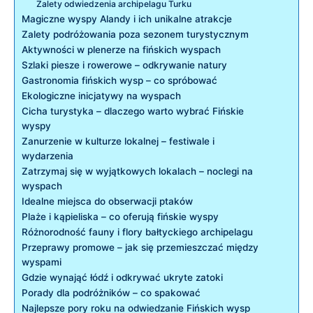
Zalety odwiedzenia archipelagu Turku
Magiczne wyspy Alandy i ich unikalne atrakcje
Zalety podróżowania poza⁢ sezonem ‍turystycznym
Aktywności w plenerze na fińskich⁢ wyspach
Szlaki piesze i rowerowe – odkrywanie natury
Gastronomia fińskich wysp – co spróbować
Ekologiczne inicjatywy‍ na wyspach
Cicha turystyka – dlaczego warto wybrać Fińskie
wyspy
Zanurzenie w⁣ kulturze lokalnej – festiwale i
wydarzenia
Zatrzymaj się w wyjątkowych lokalach – noclegi ⁣na
⁣wyspach
Idealne miejsca do obserwacji​ ptaków
Plaże i kąpieliska – co⁤ oferują fińskie wyspy
Różnorodność fauny i flory bałtyckiego archipelagu
Przeprawy promowe – jak się przemieszczać między
wyspami
Gdzie wynająć łódź i odkrywać ukryte zatoki
Porady ⁣dla podróżników⁤ – co spakować
Najlepsze pory roku⁤ na odwiedzanie ⁢Fińskich wysp