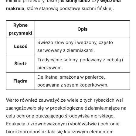
lokalne przetwory, takie jak
słony śledź
czy
wędzona
makrela
, które stanowią podstawę kuchni fińskiej.
Rybne
Opis
przysmaki
Świeżo złowiony i wędzony, często
Łosoś
serwowany z ⁤ziemniakami.
Tradycyjnie solony, podawany z cebulą i
Śledź
pieczywem.
Delikatna, smażona w panierce,
Flądra
podawana z sosem ‌koperkowym.
Warto również zauważyć,że wiele z ‌tych rybackich‍ wsi
zaangażowało się w proekologiczne działania,mające‌ na
celu ochronę otaczającego środowiska morskiego.
⁤Edukacja o ‌zrównoważonym rybołówstwie i ochronie
bioróżnorodności stała się kluczowym elementem