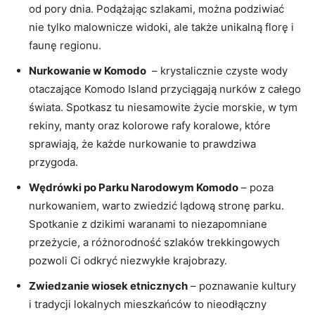
od pory dnia. Podążając szlakami, ⁣można podziwiać⁣
nie tylko malownicze widoki, ale także ‌unikalną florę i
faunę ‍regionu.
Nurkowanie ⁤w Komodo
⁢ – krystalicznie czyste wody
otaczające Komodo Island przyciągają nurków z ⁢całego
świata. Spotkasz tu ‍niesamowite‌ życie‍ morskie, w tym
rekiny, manty oraz ‌kolorowe rafy koralowe, które
sprawiają, że każde nurkowanie to prawdziwa ​
przygoda.
Wędrówki po Parku Narodowym ⁢Komodo
– poza⁢
nurkowaniem, warto zwiedzić lądową stronę parku.‍
Spotkanie z dzikimi⁣ waranami to niezapomniane
przeżycie, a różnorodność szlaków trekkingowych​
pozwoli Ci​ odkryć niezwykłe krajobrazy.
Zwiedzanie wiosek etnicznych
​– poznawanie kultury
i tradycji ⁤lokalnych mieszkańców‍ to ‌nieodłączny