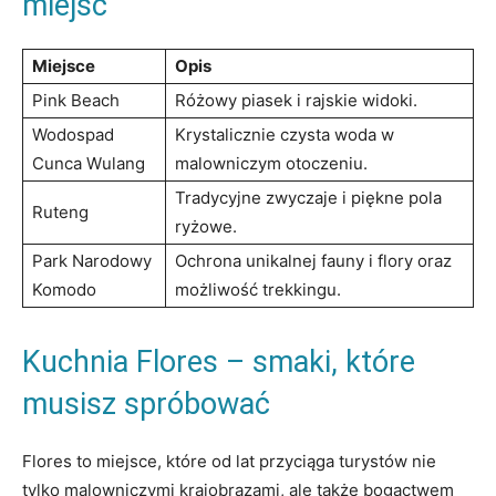
miejsc
Miejsce
Opis
Pink⁤ Beach
Różowy piasek i ⁤rajskie widoki.
Wodospad
Krystalicznie czysta woda ⁣w
Cunca Wulang
malowniczym​ otoczeniu.
Tradycyjne zwyczaje i ​piękne pola⁤
Ruteng
ryżowe.
Park Narodowy
Ochrona unikalnej fauny i flory oraz
Komodo
możliwość trekkingu.
Kuchnia‌ Flores – smaki, które
musisz spróbować
Flores to ‌miejsce,​ które od lat przyciąga​ turystów nie
tylko ⁢malowniczymi ‌krajobrazami, ale także bogactwem