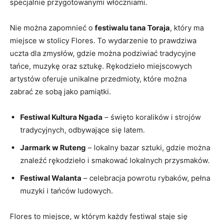
specjalnie ⁣przygotowanymi włóczniami.
Nie można zapomnieć o
festiwalu tana Toraja
,‍ który ma
miejsce w ⁢stolicy Flores.​ To‌ wydarzenie to ⁤prawdziwa
uczta ⁤dla ⁣zmysłów, gdzie można ⁤podziwiać tradycyjne
‌tańce, muzykę oraz sztukę. Rękodzieło ⁣miejscowych
⁢artystów ⁣oferuje​ unikalne przedmioty, które można
zabrać ze ‌sobą jako pamiątki.
Festiwal Kultura​ Ngada
–⁤ święto koralików i strojów
tradycyjnych,​ odbywające się latem.
Jarmark w Ruteng
– ‌lokalny⁢ bazar‍ sztuki, gdzie można
znaleźć rękodzieło i smakować lokalnych ‌przysmaków.
Festiwal⁢ Walanta
⁤–‌ celebracja powrotu rybaków, pełna
muzyki i tańców ludowych.
Flores to miejsce, w którym ⁢każdy festiwal staje​ się‌