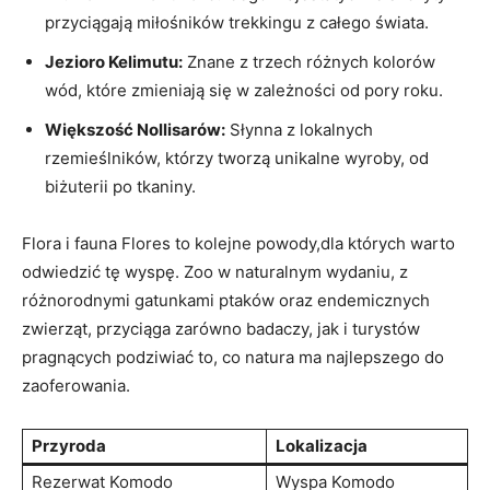
przyciągają miłośników trekkingu‍ z całego ⁤świata.
Jezioro Kelimutu:
Znane⁢ z trzech różnych kolorów
wód, które zmieniają się‍ w‌ zależności ⁣od pory roku.
Większość Nollisarów:
Słynna z lokalnych
rzemieślników,⁢ którzy⁤ tworzą unikalne wyroby, od
biżuterii po tkaniny.
Flora i fauna Flores⁣ to ‌kolejne powody,dla których‌ warto‍
odwiedzić tę wyspę. Zoo w⁢ naturalnym ‌wydaniu, z
różnorodnymi gatunkami ptaków‍ oraz⁤ endemicznych
zwierząt, przyciąga zarówno badaczy, jak i turystów
pragnących ​podziwiać to, co natura ma najlepszego do
zaoferowania.
Przyroda
Lokalizacja
Rezerwat Komodo
Wyspa⁣ Komodo