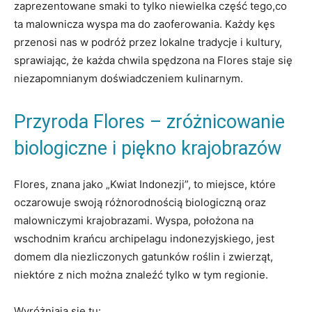
zaprezentowane smaki to tylko niewielka część tego,co⁤
ta‍ malownicza wyspa ⁤ma do zaoferowania.‍ Każdy⁣ kęs
przenosi nas ‌w⁣ podróż przez lokalne tradycje i kultury,‍
sprawiając, że każda chwila‌ spędzona na Flores‌ staje ⁣się
niezapomnianym doświadczeniem⁢ kulinarnym.
Przyroda Flores – ⁤zróżnicowanie
biologiczne‍ i piękno krajobrazów
Flores, znana jako „Kwiat Indonezji”, to miejsce, które
oczarowuje swoją różnorodnością biologiczną⁢ oraz
malowniczymi krajobrazami. Wyspa, położona na
wschodnim⁤ krańcu archipelagu indonezyjskiego, jest
domem ⁢dla niezliczonych gatunków roślin i zwierząt,
niektóre z nich można znaleźć tylko ⁢w tym regionie.
Wyróżniają się tu: