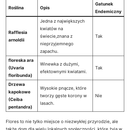
Gatunek⁣
Roślina
Opis
Endemiczny
Jedna z największych
kwiatów na
Rafflesia
⁢świecie,znana z
Tak
arnoldii
nieprzyjemnego
zapachu.
floreska‌ ara
Winewka z dużymi,
(Uvaria
Tak
efektownymi kwiatami.
floribunda)
Drzewa
Wysokie ‍pnącze, które
kapokowe⁤
tworzy gęste korony w
Nie
(Ceiba
lasach.
pentandra)
Flores ​to nie ⁢tylko miejsce o niezwykłej przyrodzie, ale
także dom dla wielu lokalnych⁤ społeczności,⁤ które​ żyją w