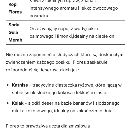
Kawa ‍z lokalnych upraw, znana ‌z
Kopi
intensywnego aromatu i lekko owocowego
‌Flores
posmaku.
Soda⁢
Orzeźwiający⁢ napój z wody,cukru
Gula
palmowego i limonki,idealny na ciepłe dni.
Merah
Nie ‌można⁣ zapomnieć o⁤ słodyczach,które są ⁢doskonałym
zwieńczeniem ⁤każdego posiłku.⁤ Flores zaskakuje
różnorodnością deserów,takich jak:
Katniss
– tradycyjne‌ ciasteczka ryżowe,które łączą w
sobie smak słodkiego kokosa⁣ i​ lekkości ciasta.
Kolak
-‌ słodki deser na bazie bananów i słodzonego
mleka ‌kokosowego, idealny na zakończenie dnia.
Flores to prawdziwa uczta dla zmysłów,a