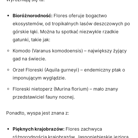
Bioróżnorodność:
Flores oferuje bogactwo
ekosystemów,​ od⁣ tropikalnych lasów ⁢deszczowych po ​
górskie ⁤łąki. Można tu spotkać niezwykle​ rzadkie
⁤gatunki, takie⁣ jak:
Komodo​ (Varanus‍ komodoensis) – największy ⁤żyjący
gad na świecie.
Orzeł Floreski (Aquila gurneyi) –‍ endemiczny ptak ⁣o
imponującym wyglądzie.
Floreski ⁢nietoperz⁣ (Murina florium) – mało znany
‍przedstawiciel fauny ‍nocnej.
Ponadto, ⁣wyspa⁤ jest ​znana z:
Pięknych krajobrazów:
Flores zachwyca
różnorodnością krajobrazów. Jasnoniebieskie jeziora,