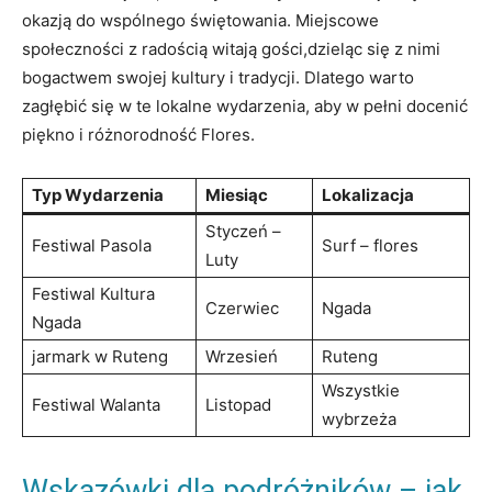
okazją do wspólnego świętowania. Miejscowe
społeczności z‍ radością witają gości,dzieląc się z nimi
bogactwem swojej ​kultury i ⁤tradycji. Dlatego⁢ warto
zagłębić się w ‍te‌ lokalne wydarzenia, aby w⁢ pełni⁣ docenić
⁤piękno‍ i różnorodność‌ Flores.
Typ Wydarzenia
Miesiąc
Lokalizacja
Styczeń –
Festiwal Pasola
Surf – flores
Luty
Festiwal Kultura
Czerwiec
Ngada
Ngada
jarmark w Ruteng
Wrzesień
Ruteng
Wszystkie
Festiwal⁢ Walanta
Listopad
wybrzeża
Wskazówki dla ⁤podróżników – jak