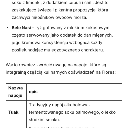
⁢soku z limonki, z dodatkiem‌ cebuli i chili.⁢ Jest to ​
zaskakująco świeża ⁣i pikantna propozycja, która
zachwyci miłośników owoców ⁤morza.
Bele Nasi
– ‌ryż gotowany z mlekiem ‌kokosowym,
często serwowany jako dodatek‌ do dań mięsnych.‍
jego kremowa konsystencja wzbogaca każdy
posiłek,nadając‌ mu egzotycznego ‌charakteru.
Warto również zwrócić uwagę⁤ na napoje, ⁤które są
integralną częścią kulinarnych doświadczeń na‍ Flores:
Nazwa
opis
napoju
Tradycyjny napój alkoholowy‌ z
Tuak
fermentowanego soku palmowego, o lekko
słodkim smaku.