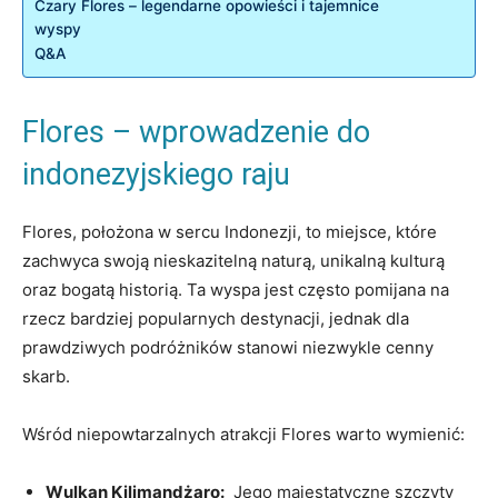
Czary ‍Flores – legendarne opowieści ‌i tajemnice
⁢wyspy
Q&A
Flores – wprowadzenie do⁤
indonezyjskiego raju
Flores, ⁢położona w sercu ‍Indonezji, to miejsce,⁤ które
zachwyca swoją‌ nieskazitelną naturą, unikalną kulturą
oraz bogatą historią.⁢ Ta ⁤wyspa jest często pomijana na
rzecz bardziej popularnych destynacji, ‍jednak dla
prawdziwych podróżników ⁢stanowi niezwykle cenny
skarb.
Wśród niepowtarzalnych atrakcji​ Flores warto⁢ wymienić:
Wulkan Kilimandżaro:
⁣ Jego ⁤majestatyczne szczyty