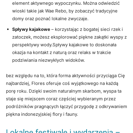
element aktywnego⁢ wypoczynku. Można odwiedzić
⁣wioski takie⁣ jak Wae Rebo, by zobaczyć​ tradycyjne
domy oraz poznać lokalne zwyczaje.
Spływy ‍kajakowe
– ‌korzystając z bogatej sieci rzek i
zatoczek,​ możesz eksplorować piękne zakątki wyspy z
perspektywy wody.Spływy kajakowe to⁢ doskonała⁣
okazja ‌na‍ kontakt z ⁢naturą oraz relaks w trakcie
podziwiania ‍niezwykłych widoków.
bez względu⁤ na⁤ to, która forma aktywności przyciąga Cię
najbardziej, ​Flores oferuje coś wyjątkowego ‌na każdą
porę roku.​ Dzięki swoim naturalnym skarbom, wyspa ta
staje się miejscem coraz częściej ‌wybieranym⁤ przez
podróżników pragnących łączyć przygodę z odkrywaniem
piękna indonezyjskiej flory i fauny.
Lokalne festiwale i wydarzenia ⁤–