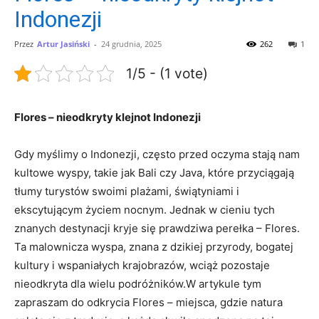
Indonezji
Przez
Artur Jasiński
-
24 grudnia, 2025
262
1
1/5 - (1 vote)
Flores –​ nieodkryty⁣ klejnot Indonezji
Gdy myślimy o Indonezji, często przed oczyma stają⁤ nam‍
kultowe‍ wyspy, takie jak Bali ‍czy Java, które przyciągają
tłumy turystów‍ swoimi plażami, świątyniami i
ekscytującym życiem⁤ nocnym. ‍Jednak w cieniu tych
znanych ​destynacji kryje się prawdziwa perełka – Flores.
Ta malownicza wyspa, znana z dzikiej przyrody, bogatej
kultury‌ i wspaniałych ​krajobrazów, ‌wciąż‍ pozostaje
nieodkryta dla wielu podróżników.W artykule tym
⁣zapraszam do​ odkrycia ‍Flores – miejsca, gdzie⁤ natura ​