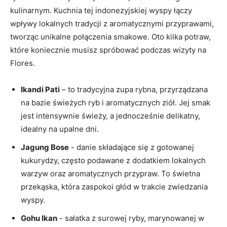
kulinarnym.‌ Kuchnia tej indonezyjskiej wyspy łączy
wpływy lokalnych tradycji z aromatycznymi‍ przyprawami,
tworząc unikalne połączenia smakowe. Oto kilka potraw,
które koniecznie musisz⁣ spróbować podczas wizyty na
Flores.
Ikandi Pati
– to⁤ tradycyjna zupa rybna, przyrządzana
na‌ bazie świeżych ‌ryb i aromatycznych‌ ziół. Jej smak​
jest ‍intensywnie świeży,‍ a jednocześnie ⁢delikatny,
idealny na upalne dni.
Jagung ⁢Bose
-​ danie składające się z​ gotowanej
kukurydzy, często podawane z‍ dodatkiem lokalnych
warzyw oraz aromatycznych​ przypraw. To świetna
⁤przekąska, która zaspokoi głód w trakcie zwiedzania
wyspy.
Gohu Ikan
⁣- sałatka z surowej ryby, marynowanej w