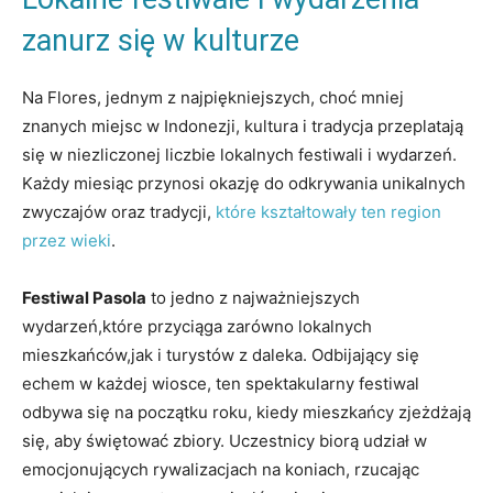
zanurz się w kulturze
Na Flores,⁢ jednym⁣ z najpiękniejszych, choć ⁣mniej
znanych miejsc w Indonezji, kultura i ‍tradycja⁣ przeplatają
się w niezliczonej liczbie lokalnych festiwali i wydarzeń.
Każdy miesiąc⁢ przynosi ‌okazję do odkrywania⁢ unikalnych
zwyczajów oraz tradycji,
które kształtowały⁣ ten region
przez wieki
.
Festiwal Pasola
to jedno‍ z najważniejszych
wydarzeń,które przyciąga zarówno ‌lokalnych⁤
mieszkańców,jak i‍ turystów z daleka. Odbijający ⁤się​
echem⁣ w każdej wiosce, ten spektakularny festiwal​
odbywa‌ się ⁤na początku roku, kiedy mieszkańcy zjeżdżają
się,⁢ aby świętować zbiory. Uczestnicy biorą udział⁣ w
emocjonujących rywalizacjach na koniach, rzucając