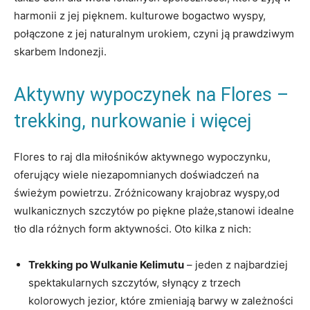
‍harmonii z jej pięknem. kulturowe bogactwo wyspy,
połączone‍ z jej ⁣naturalnym urokiem, czyni ją prawdziwym
⁣skarbem Indonezji.
Aktywny wypoczynek na ⁤Flores –⁢
trekking, nurkowanie i więcej
Flores to⁢ raj dla miłośników ​aktywnego ‍wypoczynku,
oferujący wiele niezapomnianych doświadczeń na
‍świeżym powietrzu. Zróżnicowany krajobraz wyspy,od‌
wulkanicznych‌ szczytów po piękne ​plaże,stanowi‌ idealne
tło dla różnych form⁣ aktywności. Oto kilka ​z ‍nich:
Trekking po Wulkanie Kelimutu
– jeden z najbardziej‍
spektakularnych ​szczytów, słynący⁤ z trzech
kolorowych⁢ jezior, ⁤które zmieniają barwy w zależności