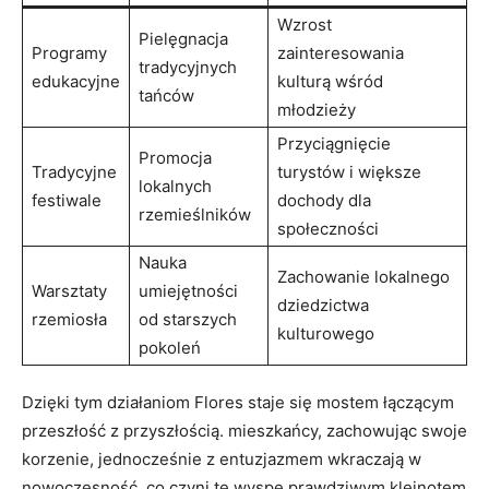
Wzrost
Pielęgnacja‌
Programy
zainteresowania
tradycyjnych⁤
edukacyjne
⁤kulturą wśród
tańców
młodzieży
Przyciągnięcie
Promocja⁤
Tradycyjne
turystów i większe
lokalnych
⁣festiwale
dochody dla
⁢rzemieślników
społeczności
Nauka
Zachowanie lokalnego
Warsztaty
umiejętności
dziedzictwa
rzemiosła
od starszych
kulturowego
pokoleń
Dzięki tym działaniom Flores staje się​ mostem łączącym
przeszłość z przyszłością. ‍mieszkańcy, zachowując ⁢swoje⁤
korzenie, jednocześnie z entuzjazmem ‍wkraczają w⁤
nowoczesność, co czyni tę wyspę prawdziwym klejnotem