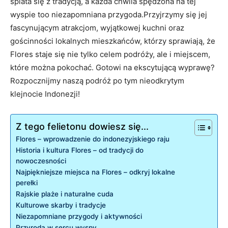
splata się z tradycją, a ⁣każda chwila⁣ spędzona na tej
wyspie too‌ niezapomniana przygoda.Przyjrzymy ​się jej
fascynującym atrakcjom, wyjątkowej kuchni oraz⁤
gościnności lokalnych mieszkańców, ‍którzy sprawiają, że ​
Flores staje się⁤ nie tylko celem podróży, ale i miejscem,
⁤które można pokochać. Gotowi na ekscytującą wyprawę?
Rozpocznijmy naszą podróż po tym nieodkrytym
klejnocie‌ Indonezji!
Z tego felietonu dowiesz się...
Flores – wprowadzenie do⁤ indonezyjskiego raju
Historia i kultura Flores – od tradycji ​do
nowoczesności
Najpiękniejsze miejsca na Flores –‌ odkryj⁤ lokalne
perełki
Rajskie plaże‌ i naturalne cuda
Kulturowe skarby​ i tradycje
Niezapomniane przygody i aktywności
Przyroda w sercu wyspy