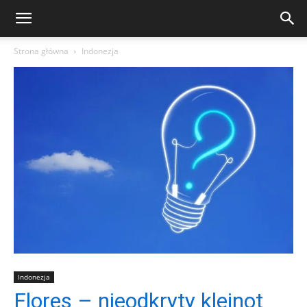
Strona główna
Indonezja
Indonezja
Flores – nieodkryty klejnot