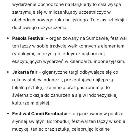
wydarzenie ​obchodzone na Bali,kiedy to cała ‌wyspa
zatrzymuje ​się ⁤w milczeniu,aby uczestniczyć w
obchodach nowego roku balijskiego. To ⁣czas refleksji i⁢
duchowego oczyszczenia.
Pasola Festival
– organizowany‍ na Sumbawie, festiwal
ten łączy w ⁤sobie tradycję walk konnych z elementami
⁤rytualnymi, ⁤co czyni ⁢go⁢ jednym z najbardziej
ekscytujących wydarzeń w kalendarzu‍ indonezyjskim.
Jakarta fair
– gigantyczne targi odbywające się co
roku w stolicy Indonezji, prezentujące najlepszą‌
lokalną sztukę, rzemiosło oraz ​gastronomię. to
świetna okazja do zanurzenia się w indonezyjskiej
kulturze miejskiej.
Festiwal Candi Borobudur
– organizowany w pobliżu
słynnej świątyni Borobudur, festiwal ten łączy w sobie
muzykę, taniec oraz sztukę, celebrując lokalne