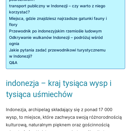
transport publiczny w Indonezji – czy warto z ‌niego
korzystać?
Miejsca, gdzie ​znajdziesz najrzadsze gatunki fauny ⁢i
flory
Przewodnik⁢ po indonezyjskim ⁤rzemiośle ludowym
Odkrywanie wulkanów Indonezji⁢ –​ podróżuj wśród
ognia
Jakie pytania‌ zadać przewodnikowi turystycznemu
w‌ Indonezji?
Q&A
indonezja – kraj tysiąca wysp i
tysiąca uśmiechów
Indonezja, archipelag⁤ składający się z ponad 17 000
⁤wysp, to ​miejsce, które zachwyca swoją różnorodnością
kulturową, naturalnym pięknem oraz gościnnością