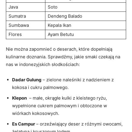
Java
Soto
Sumatra
Dendeng Balado
Sumbawa
Kepala Ikan
Flores
Ayam Betutu
Nie‍ można zapomnieć o deserach, które dopełniają
kulinarne doznania. Sprawdźmy, jakie smaki czekają na
nas w indonezyjskich słodkościach:
Dadar Gulung
– zielone ⁣naleśniki z nadzieniem ⁢z
kokosa i cukru palmowego.
Klepon
⁤ – małe, okrągłe kulki z⁣ kleistego ryżu,‍
wypełnione cukrem palmowym i ⁤obtoczone‌ w ​
wiórkach kokosowych.
Es Campur
– ⁢orzeźwiający deser z różnymi owocami,
żelatyną ⁢i kruszonym lodem.