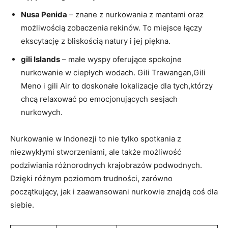
Nusa Penida
– znane z nurkowania​ z mantami ‌oraz
możliwością zobaczenia rekinów. To miejsce łączy
ekscytację z bliskością natury i ⁢jej piękna.
gili Islands
–⁢ małe ​wyspy oferujące spokojne
nurkowanie w ciepłych⁢ wodach. Gili Trawangan,Gili
Meno i gili Air to doskonałe ⁢lokalizacje dla tych,którzy
chcą relaxować ⁤po emocjonujących sesjach
nurkowych.
Nurkowanie​ w Indonezji to nie ⁣tylko spotkania z
niezwykłymi ⁤stworzeniami, ale także możliwość
podziwiania różnorodnych krajobrazów ​podwodnych.
Dzięki różnym​ poziomom trudności, zarówno
początkujący, jak ‍i zaawansowani nurkowie znajdą coś dla
siebie.