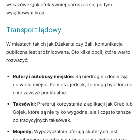
wskazówek,jak efektywniej ⁣poruszać się po tym
wyjątkowym ⁢kraju.
Transport lądowy
W miastach takich ⁢jak ‌Dżakarta‍ czy Bali, komunikacja​
publiczna jest zróżnicowana. ⁤Oto kilka opcji, które warto
rozważyć:
Rutery i autobusy ​miejskie:
⁣Są ‌niedrogie‌ i docierają
do wielu miejsc. Pamiętaj jednak, że ⁣mogą być tłoczne
i nie zawsze punktualne.
Taksówki:
Preferuj korzystanie z aplikacji jak Grab ⁣lub
Gojek, które są ‍nie tylko wygodne, ale i często tańsze
od tradycyjnych taksówek.
Mopedy:
Wypożyczalnie oferują⁤ skutery,co jest ​
popularnym ‍sposobem ⁢na zwiedzanie,zwłaszcza na