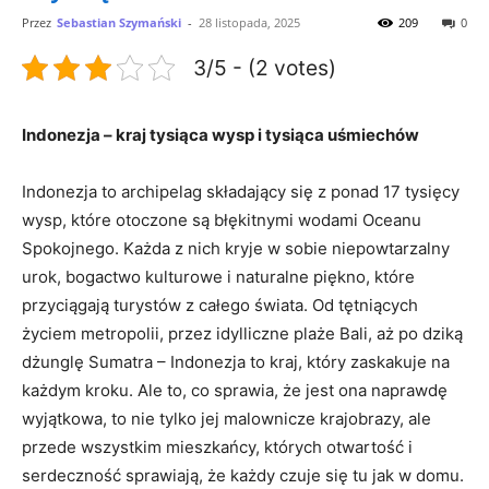
Przez
Sebastian Szymański
-
28 listopada, 2025
209
0
3/5 - (2 votes)
Indonezja – kraj tysiąca wysp i tysiąca uśmiechów
Indonezja to archipelag składający się z ponad 17 tysięcy
wysp, ⁤które otoczone‌ są błękitnymi wodami‌ Oceanu
Spokojnego. Każda z nich kryje w sobie niepowtarzalny
urok, bogactwo kulturowe i naturalne piękno, które
przyciągają turystów ⁢z całego świata. Od tętniących
życiem metropolii, przez‍ idylliczne plaże Bali, aż po dziką
dżunglę Sumatra – Indonezja to kraj, który⁣ zaskakuje na
każdym ⁤kroku. Ale ⁢to, co sprawia, że jest ona naprawdę
wyjątkowa, to nie tylko jej ‍malownicze krajobrazy, ale
‌przede wszystkim mieszkańcy,⁤ których otwartość i
serdeczność sprawiają, że każdy czuje⁤ się ⁤tu jak w domu.