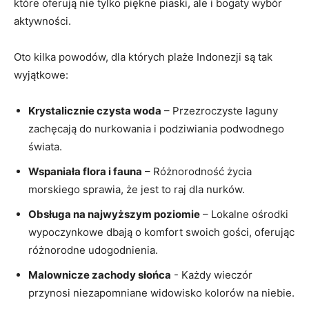
które oferują nie tylko piękne piaski, ale i ‌bogaty wybór
⁤aktywności.
Oto kilka powodów, dla których plaże‌ Indonezji są tak‌
wyjątkowe:
Krystalicznie czysta woda
– Przezroczyste laguny
zachęcają do nurkowania i ⁣podziwiania podwodnego
świata.
Wspaniała ‌flora‍ i fauna
– Różnorodność życia
morskiego sprawia, ‍że jest to raj dla nurków.
Obsługa na⁤ najwyższym poziomie
– Lokalne ośrodki
wypoczynkowe dbają o komfort swoich gości, oferując
różnorodne udogodnienia.
Malownicze zachody słońca
-⁢ Każdy wieczór
przynosi ⁣niezapomniane widowisko kolorów na niebie.