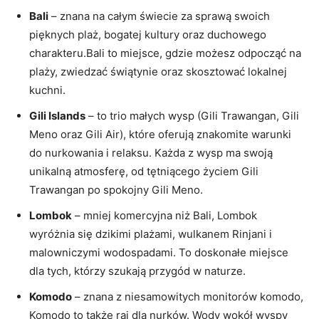
Bali
– znana na całym świecie za sprawą swoich
pięknych plaż, bogatej kultury oraz duchowego
charakteru.Bali ​to miejsce,‌ gdzie​ możesz odpocząć na
plaży, zwiedzać świątynie oraz skosztować lokalnej
kuchni.
Gili ⁤Islands
– to ⁤trio małych wysp (Gili⁢ Trawangan, Gili
Meno ⁣oraz Gili Air), które oferują ⁣znakomite warunki
do nurkowania i‍ relaksu. Każda z wysp ma swoją
unikalną atmosferę, od ‍tętniącego życiem‌ Gili
Trawangan po​ spokojny Gili Meno.
Lombok
– mniej komercyjna niż ⁤Bali, Lombok
wyróżnia‍ się dzikimi plażami,⁣ wulkanem Rinjani i
malowniczymi wodospadami. To doskonałe miejsce
dla ⁢tych,‌ którzy⁤ szukają przygód w naturze.
Komodo
– znana z niesamowitych monitorów komodo,
Komodo to także raj dla nurków. Wody​ wokół ⁢wyspy