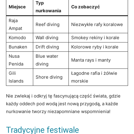
Typ
Miejsce
Co zobaczyć
nurkowania
Raja
Reef diving
Niezwykłe rafy koralowe
Ampat
Komodo
Wall diving
Smokey rekiny i korale
Bunaken
Drift⁣ diving
Kolorowe ryby i korale
Nusa
Blue water
Manta ⁢rays i manty
Penida
diving
Gili
Łagodne rafia i żółwie
Shore diving
Islands
morskie
Nie zwlekaj i odkryj​ tę ​fascynującą część świata, ​gdzie
każdy oddech pod ⁤wodą jest nową⁢ przygodą, a każde
nurkowanie tworzy niezapomniane‍ wspomnienia!
Tradycyjne festiwale