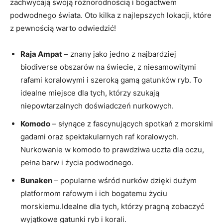
zachwycają‍ swoją różnorodnością i bogactwem
podwodnego świata. Oto‌ kilka⁤ z⁤ najlepszych lokacji,⁢ które
z pewnością warto odwiedzić!
Raja ⁢Ampat
– znany jako ⁣jedno z ​najbardziej
biodiverse ⁢obszarów na⁤ świecie, z‍ niesamowitymi
rafami koralowymi i szeroką gamą gatunków ryb. To
idealne miejsce dla tych, którzy szukają
niepowtarzalnych doświadczeń⁣ nurkowych.
Komodo
– słynące z fascynujących spotkań z⁢ morskimi
gadami oraz spektakularnych raf koralowych.
Nurkowanie ⁤w komodo to prawdziwa uczta dla oczu,
‍pełna⁣ barw i życia​ podwodnego.
Bunaken
– popularne wśród nurków dzięki dużym
platformom rafowym i ich bogatemu życiu
morskiemu.Idealne ‌dla tych, ‌którzy‌ pragną zobaczyć
wyjątkowe gatunki ⁢ryb‍ i korali.