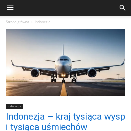
Strona główna
Indonezja
Indonezja
Indonezja – kraj tysiąca wysp
i tysiąca uśmiechów