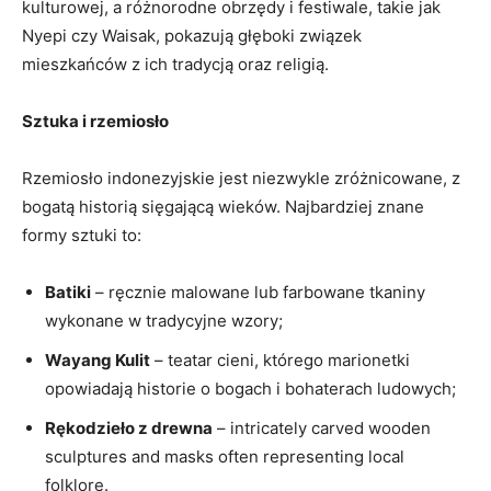
kulturowej, a różnorodne obrzędy ⁣i festiwale,⁤ takie jak
Nyepi czy ⁤Waisak, pokazują głęboki związek
mieszkańców z ich tradycją oraz religią.
Sztuka i rzemiosło
Rzemiosło indonezyjskie jest niezwykle‍ zróżnicowane, z⁣
bogatą historią sięgającą wieków.‍ Najbardziej​ znane
formy sztuki to:
Batiki
– ‌ręcznie malowane lub⁣ farbowane tkaniny
wykonane w⁤ tradycyjne wzory;
Wayang Kulit
–​ teatar cieni, którego marionetki
opowiadają historie⁤ o bogach⁢ i ⁣bohaterach ⁢ludowych;
Rękodzieło z drewna
– intricately carved wooden
sculptures and masks often representing local
folklore.