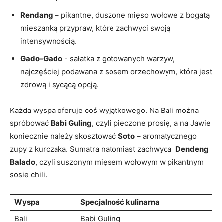
Rendang
– pikantne, duszone mięso wołowe z bogatą
mieszanką przypraw, które zachwyci swoją
intensywnością.
Gado-Gado
-⁢ sałatka‌ z gotowanych warzyw,
najczęściej podawana‍ z sosem orzechowym, która ⁤jest
‍zdrową i sycącą opcją.
Każda wyspa ‍oferuje coś wyjątkowego. ⁣Na Bali można
spróbować
Babi ⁤Guling
, czyli pieczone prosię, a na ⁢Jawie
koniecznie należy skosztować
Soto
– aromatycznego
zupy z kurczaka. Sumatra natomiast ⁢zachwyca ‌
Dendeng
Balado
, czyli suszonym mięsem wołowym w pikantnym
sosie chili.
Wyspa
Specjalność kulinarna
Bali
Babi ​Guling