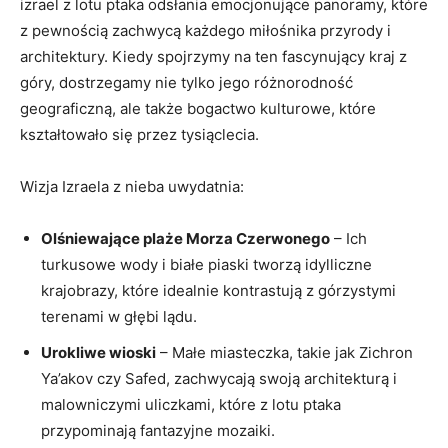
izrael z lotu ptaka odsłania emocjonujące panoramy, które
z pewnością zachwycą każdego miłośnika przyrody i
architektury. Kiedy spojrzymy na ten fascynujący kraj z
góry, dostrzegamy nie tylko jego różnorodność
geograficzną, ale także bogactwo kulturowe, które
kształtowało się przez tysiąclecia.
Wizja Izraela z nieba uwydatnia:
Olśniewające plaże Morza Czerwonego
– Ich
turkusowe wody i białe piaski tworzą idylliczne
krajobrazy, które idealnie kontrastują z górzystymi
terenami w głębi lądu.
Urokliwe wioski
– Małe miasteczka, takie jak Zichron
Ya’akov czy Safed, zachwycają swoją architekturą i
malowniczymi uliczkami, które z lotu ptaka
przypominają fantazyjne mozaiki.