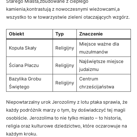
Starego Miasta,zbudowane z ciepłego
kamienia,kontrastują z nowoczesnymi wieżowcami,a
wszystko to w towarzystwie zieleni otaczających wzgórz.
Obiekt
Typ
Znaczenie
Miejsce ważne dla
Kopuła Skały
Religijny
muzułmanów
Najświętsze miejsce
Ściana Płaczu
Religijny
judaizmu
Bazylika Grobu
Centrum
Religijny
Świętego
chrześcijaństwa
Niepowtarzalny urok Jerozolimy z lotu ptaka sprawia, że
każdy podróżnik marzy o tym, by doświadczyć tej magii
osobiście. Jerozolima to nie tylko miasto – to historia,
religia oraz kulturowe dziedzictwo, które oczarowuje na
każdym kroku.