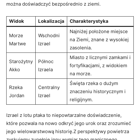
można doświadczyć bezpośrednio z ziemi.
Widok
Lokalizacja
Charakterystyka
Najniżej położone miejsce
Morze
Wschodni
na Ziemi, znane z wysokiej
Martwe
Izrael
zasolenia.
Miasto z licznymi zamkami i
Starożytny
Północ
fortyfikacjami, z widokiem
Akko
Izraela
na morze.
Święta rzeka o dużym
Rzeka
Centralny
znaczeniu historycznym i
Jordan
Izrael
religijnym.
Izrael z lotu ptaka to niepowtarzalne doświadczenie,
które pozwala na nowo odkryć jego urok oraz zrozumieć
jego wielowarstwową historię.Z perspektywy powietrza
zyskujemy zupełnie inny wymiar tego magicznego