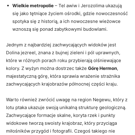
Wielkie metropolie
– Tel awiw i Jerozolima ukazują
się jako tętniące życiem ośrodki, gdzie nowoczesność
spotyka się z historią, a ich nowoczesne wieżowce
wznoszą się ponad zabytkowymi budowlami.
Jednym z najbardziej zachwycających widoków jest
Dolina jezreel, znana z bujnej zieleni i pól uprawnych,
które w różnych porach roku przybierają olśniewające
kolory. Z wyżyn można dostrzec także
Górę Hermon
,
majestatyczną górę, która sprawia wrażenie strażnika
zachwycających krajobrazów północnej części kraju.
Warto również zwrócić uwagę na region Negewu, który z
lotu ptaka ukazuje swoją unikalną strukturę geologiczną.
Zachwycające formacje skalne, koryta rzek i punkty
widokowe tworzą swoisty krajobraz, który przyciąga
miłośników przygód i fotografii. Czegoś takiego nie