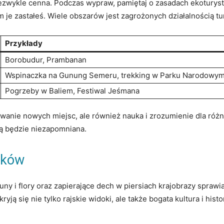
niezwykle cenna. ​Podczas wypraw, ⁤pamiętaj o zasadach ekoturystyk
m je zastałeś. Wiele obszarów jest‍ zagrożonych działalnością‌ t
Przykłady
Borobudur, Prambanan
Wspinaczka na​ Gunung‌ Semeru, trekking w Parku Narodow
Pogrzeby w ‍Baliem, Festiwal Jeśmana
ywanie nowych miejsc, ale również‍ nauka​ i zrozumienie dla różn
ią będzie niezapomniana.
ików
uny i flory oraz zapierające dech w⁢ piersiach krajobrazy spraw
ryją⁢ się nie tylko rajskie widoki, ale⁤ także⁣ bogata kultura i h