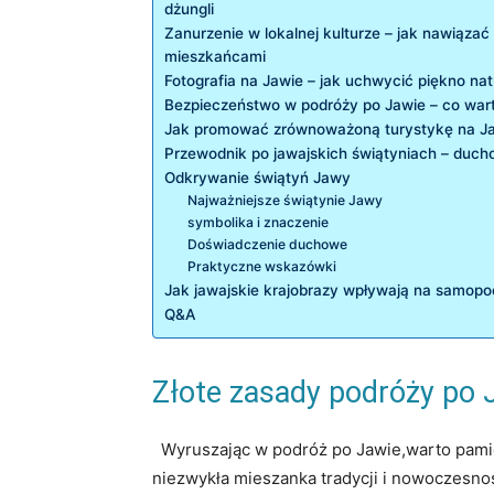
dżungli
Zanurzenie ‌w lokalnej ⁣kulturze‍ – jak nawiązać
mieszkańcami
Fotografia​ na ⁣Jawie – jak ‍uchwycić piękno nat
Bezpieczeństwo⁣ w podróży​ po⁢ Jawie – co wart
Jak⁣ promować zrównoważoną turystykę ⁢na J
Przewodnik po⁣ jawajskich świątyniach – duc
Odkrywanie świątyń Jawy
Najważniejsze świątynie Jawy
symbolika i znaczenie
Doświadczenie duchowe
Praktyczne wskazówki
Jak jawajskie‌ krajobrazy wpływają na samop
Q&A
Złote zasady podróży ⁢po⁤ 
​ ‍ Wyruszając w podróż po Jawie,warto‌ pa
niezwykła mieszanka tradycji ‍i nowoczesnoś