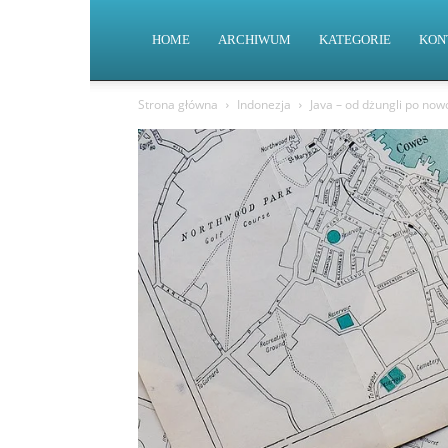
HOME
ARCHIWUM
KATEGORIE
KON
Strona główna
Indonezja
Java – od dżungli po no