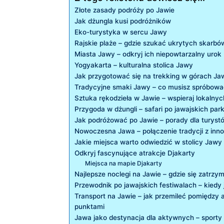
Złote zasady podróży ⁢po⁤ Jawie
Jak ‍dżungla kusi podróżników
Eko-turystyka w ​sercu ‍Jawy
Rajskie plaże⁣ – gdzie szukać ukrytych skarbó
Miasta Jawy – odkryj ich niepowtarzalny urok
Yogyakarta – kulturalna stolica Jawy
Jak przygotować się na trekking‍ w górach Ja
Tradycyjne smaki Jawy ⁢– co‌ musisz spróbow
Sztuka rękodzieła w Jawie – wspieraj lokalny
Przygoda w dżungli – safari ​po jawajskich p
Jak podróżować po ​Jawie – ​porady dla turyst
Nowoczesna Jawa – połączenie tradycji z inn
Jakie miejsca warto⁢ odwiedzić w⁣ stolicy Jawy
Odkryj fascynujące atrakcje Djakarty
Miejsca na mapie Djakarty
Najlepsze noclegi na⁣ Jawie – gdzie się zatrzy
Przewodnik po jawajskich festiwalach – kiedy
Transport na Jawie – jak przemileć ‍pomiędzy 
punktami
Jawa jako destynacja dla aktywnych ‌– sporty