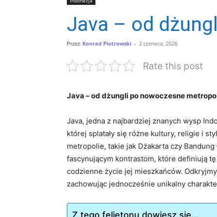
Indonezja
Java – od dżung
Przez
Konrad Piotrowski
-
2 czerwca, 2026
Rate this post
Java – od dżungli po nowoczesne ⁣metropol
Java,⁣ jedna z‌ najbardziej‌ znanych wysp Ind
której⁤ splatały się ⁢różne kultury, religie 
metropolie, takie jak⁤ Dżakarta czy Bandung
fascynującym kontrastom, które definiują​ t
codzienne życie jej mieszkańców. Odkryjmy,
zachowując jednocześnie unikalny charakter, 
Z tego felietonu dowiesz się...