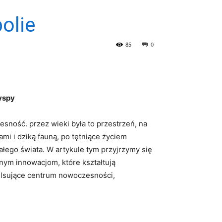
olie
85
0
yspy
zesność. przez wieki była ‌to przestrzeń, na
nami i dziką fauną, po tętniące życiem
całego świata. W artykule tym przyjrzymy się
nym innowacjom, które‍ kształtują
ulsujące centrum ⁢nowoczesności,