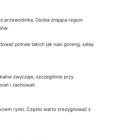
ego przewodnika. Osoba znająca region
tów.
ztować potraw takich jak nasi goreng, satay
okalne zwyczaje, szczególnie ⁤przy
rań i⁢ zachowań.
życiem rynki. Często warto zrezygnować z