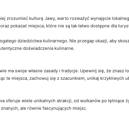
iej zrozumieć kulturę Jawy, ‍warto rozważyć wynajęcie lokaln
 oraz pokazać miejsca, które nie⁣ są tak łatwo dostępne dla turys
 bogatego dziedzictwa kulinarnego. Nie ⁢przegap okazji, aby skos
autentyczne⁢ doświadczenia kulinarne.
awie ma swoje własne zasady i tradycje. Upewnij się, że znasz ​l
c te miejsca, zachowuj się z szacunkiem, unikaj krzykliwych ⁢ub
va oferuje wiele unikalnych atrakcji, od wulkanów po tętniące 
⁤znanych, ⁢ale równie fascynujących miejsc.