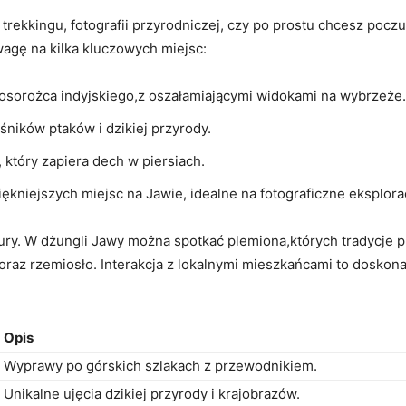
rekkingu, fotografii przyrodniczej, czy ⁢po prostu ‍chcesz⁤ poczu
agę na kilka kluczowych miejsc:
osorożca ⁤indyjskiego,z oszałamiającymi widokami na wybrzeże.
łośników ptaków i dzikiej‌ przyrody.
, który ⁤zapiera dech w piersiach.
iękniejszych miejsc na Jawie, idealne na fotograficzne eksplora
tury. ⁢W dżungli Jawy można spotkać plemiona,których tradycje 
oraz rzemiosło. Interakcja z lokalnymi mieszkańcami to doskona
Opis
Wyprawy po górskich szlakach z przewodnikiem.
Unikalne ujęcia dzikiej przyrody i krajobrazów.