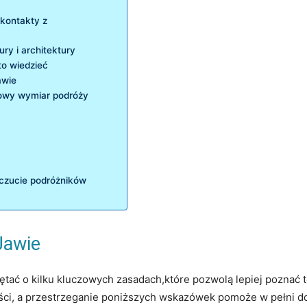
 ⁣kontakty z
ury i architektury
o⁤ wiedzieć
awie
howy wymiar podróży
oczucie podróżników
Jawie
miętać o kilku⁤ kluczowych zasadach,które pozwolą lepiej pozna
ci, ‌a przestrzeganie ⁢poniższych wskazówek pomoże w ​pełni do