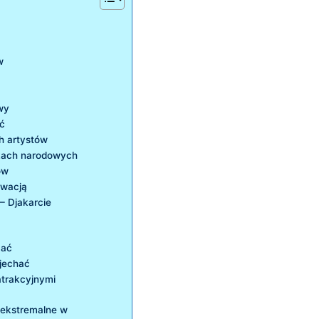
w
wy
ać
ch artystów
arkach narodowych
ów
owacją
 – Djakarcie
mać
 jechać
atrakcyjnymi
 ‍ekstremalne w