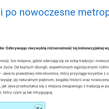
li po nowoczesne metrop
ie: Odkrywając‍ niezwykłą różnorodność‍ tej indonezyjskiej w
onezji, too miejsce, gdzie zderzają się ze sobą⁢ tradycja i nowoc
i style życia.⁢ Od bujnych dżungli, wypełnionych egzotycznymi rośli
 – Java to prawdziwy mikrokosmos, ‌który przyciąga turystów⁣ z 
ę wyspę: jej naturalnym pięknom, bogatej historii oraz nowoczes
 jak Java przekształca się z miejsca związanego z tradycją w p
który ​czyni ją tak intrygującą.