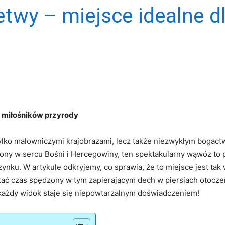
etwy – miejsce idealne d
la miłośników przyrody
 tylko malowniczymi krajobrazami, lecz także niezwykłym bogactw
y w sercu Bośni i‌ Hercegowiny, ten ​spektakularny wąwóz to pr
ku. W artykule odkryjemy, co sprawia, że⁢ to miejsce jest tak w
stać czas spędzony w tym zapierającym dech w‍ piersiach otocze
 każdy widok staje się niepowtarzalnym doświadczeniem!