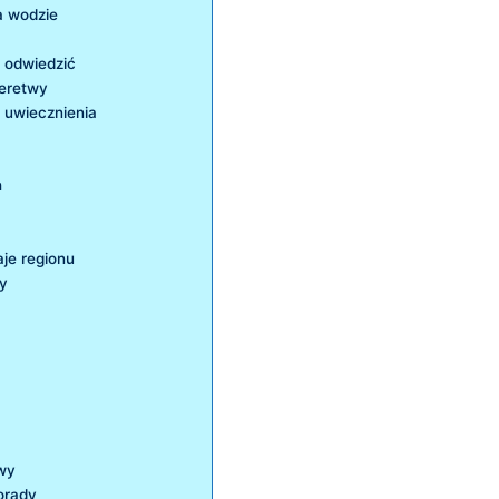
a wodzie
‌ odwiedzić
neretwy
o uwiecznienia
h
aje regionu
cy
twy
orady