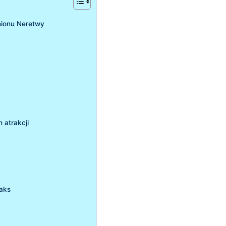
nionu Neretwy
y
 ⁣atrakcji
laks