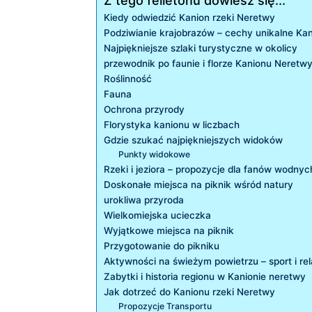
Z tego felietonu dowiesz się...
Kiedy odwiedzić Kanion⁢ rzeki Neretwy
Podziwianie krajobrazów – cechy unikalne Ka
Najpiękniejsze szlaki turystyczne w okolicy
przewodnik po faunie i florze Kanionu Neretw
Roślinność
Fauna
Ochrona przyrody
Florystyka kanionu w ⁣liczbach
Gdzie szukać najpiękniejszych widoków
Punkty widokowe
Rzeki i jeziora – propozycje dla ‌fanów wodnych
Doskonałe miejsca na piknik wśród natury
urokliwa przyroda
Wielkomiejska ucieczka
Wyjątkowe miejsca na⁤ piknik
Przygotowanie do pikniku
Aktywności na świeżym powietrzu – ‍sport i re
Zabytki i historia regionu⁢ w Kanionie ‍neretwy
Jak dotrzeć do Kanionu rzeki Neretwy
Propozycje Transportu