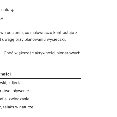
 naturą.
ęć.
zowe odcienie, co malowniczo kontrastuje z
‌ uwagę przy⁢ planowaniu wycieczki.
iegu. Choć większość aktywności ⁣plenerowych
ności
ki,‍ zdjęcia
rstwo, pływanie
afia, zwiedzanie
,⁣ relaks w ⁤naturze