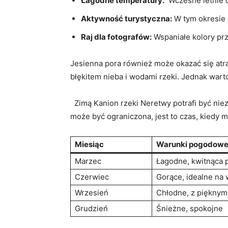
Łagodne temperatury:
⁣ Wczesne letnie 
Aktywność turystyczna:
W tym okresie 
Raj dla fotografów:
Wspaniałe kolory przy
Jesienna pora również może okazać się atra
błękitem‌ nieba i wodami rzeki. Jednak war
⁤ ​ Zimą Kanion ⁢rzeki Neretwy potrafi być 
może ⁤być ograniczona, jest to czas, kiedy m
Miesiąc
Warunki pogodow
Marzec
Łagodne, kwitnąca 
Czerwiec
Gorące, ‍idealne n
Wrzesień
Chłodne,​ z pięknym
Grudzień
Śnieżne, ⁤spokojne