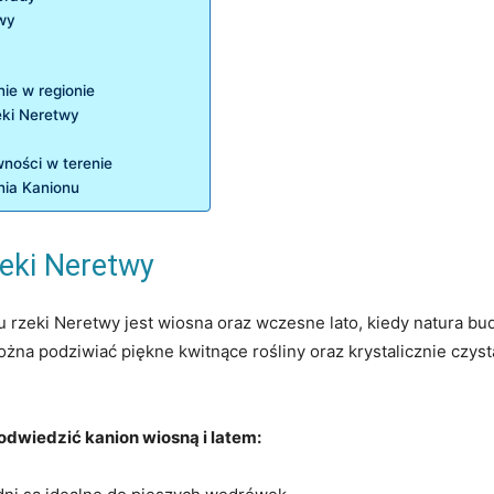
twy
ie w regionie
eki Neretwy
ności w terenie
enia Kanionu
zeki Neretwy
eki Neretwy jest wiosna oraz wczesne lato, kiedy natura budzi 
ożna podziwiać piękne kwitnące rośliny oraz krystalicznie czys
 odwiedzić kanion wiosną i latem: