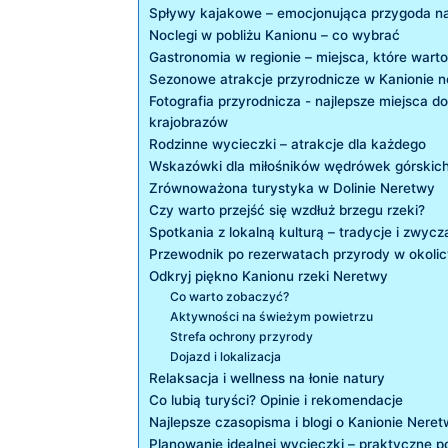
Spływy kajakowe – emocjonująca przygoda n
Noclegi w pobliżu Kanionu – co wybrać
Gastronomia w regionie – miejsca, które ‍warto
Sezonowe atrakcje przyrodnicze w Kanionie 
Fotografia przyrodnicza -⁣ najlepsze miejsca​ d
krajobrazów
Rodzinne wycieczki – atrakcje dla ​każdego
Wskazówki dla miłośników wędrówek ‌górskic
Zrównoważona turystyka w Dolinie Neretwy
Czy warto przejść się wzdłuż brzegu⁣ rzeki?
Spotkania z lokalną kulturą – tradycje ​i zwycz
Przewodnik po‌ rezerwatach przyrody w okoli
Odkryj piękno Kanionu rzeki Neretwy
Co ‌warto zobaczyć?
Aktywności na ‍świeżym powietrzu
Strefa ochrony przyrody
Dojazd i ‍lokalizacja
Relaksacja i wellness na łonie natury
Co lubią turyści? Opinie i rekomendacje
Najlepsze czasopisma i blogi o Kanionie ‍Nere
Planowanie idealnej wycieczki – praktyczne p