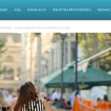
TAKT
FAQ
NAWIGACJA
POLITYKA PRYWATNOŚCI
REDAKC
 Neretwy – miejsce idealne dla miłośników przyrody