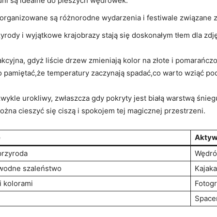
dni są idealne do pieszych wędrówek.
organizowane są różnorodne wydarzenia i festiwale‍ związane z
rody i​ wyjątkowe krajobrazy stają się doskonałym tłem dla zdj
kcyjna, gdyż liście drzew zmieniają kolor na złote i ​pomarańc
to pamiętać,że temperatury zaczynają spadać,co warto wziąć pod
niezwykle urokliwy, zwłaszcza gdy pokryty jest białą warstwą śn
ożna cieszyć się ciszą i spokojem ⁢tej magicznej przestrzeni.
e
Aktyw
przyroda
Wędrów
a wodne szaleństwo
Kajaka
i kolorami
Fotogr
Spacer