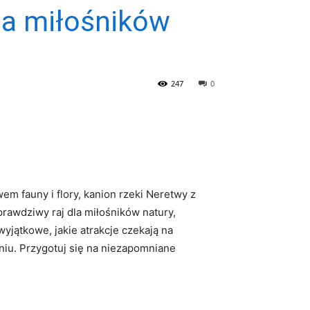
la miłośników
247
0
em fauny i flory, kanion rzeki Neretwy z
awdziwy raj dla ⁢miłośników ⁢natury,
yjątkowe, jakie atrakcje czekają na
niu. Przygotuj się na niezapomniane