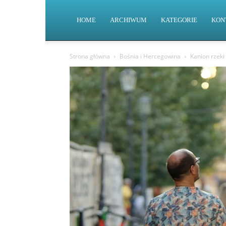
HOME
ARCHIWUM
KATEGORIE
KON
Strona główna
Bośnia i Hercegowina
Kanion rzeki