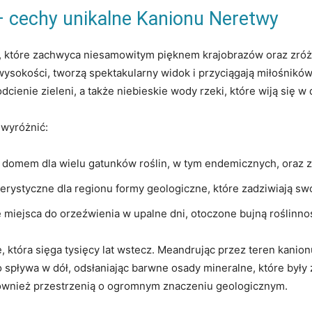
– cechy unikalne Kanionu Neretwy
e, które zachwyca niesamowitym pięknem⁢ krajobrazów oraz⁤ z
wysokości, tworzą spektakularny widok i przyciągają miłośników
dcienie zieleni, a także niebieskie wody rzeki, które wiją się w​
 wyróżnić:
t domem dla wielu gatunków roślin, w tym endemicznych, oraz zwie
erystyczne dla regionu formy geologiczne, które zadziwiają sw
​ miejsca do orzeźwienia w upalne dni,‍ otoczone bujną roślinno
 która sięga tysięcy lat wstecz. Meandrując przez teren kanion
 spływa w dół, odsłaniając barwne osady mineralne, które były 
również przestrzenią o‍ ogromnym ‍znaczeniu geologicznym.