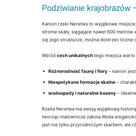
Podziwianie krajobrazów 
Kanion ⁢rzeki Neretwy to wyjątkowe miejsc
strome skały, ⁤sięgające nawet⁤ 600 metrów 
się jego strukturze, można⁣ dostrzec liczne o
Wśród
cech unikalnych
tego miejsca warto
Różnorodność fauny i flory
– kanion⁣ jes
Niespotykane formacje skalne
– charakt
wodospady i naturalne baseny
– idealne
Rzeka Neretwa ma swoją wyjątkową historię,
tworząc malownicze‌ zakola.Woda‍ elegancko
jest nie tylko przyrodniczym skarbem, ale 