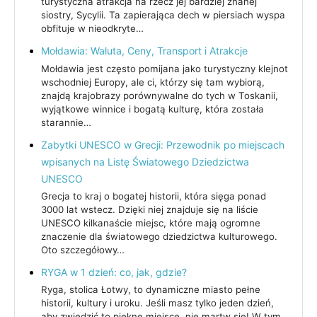
turystyczna atrakcja na rzecz jej bardziej znanej
siostry, Sycylii. Ta zapierająca dech w piersiach wyspa
obfituje w nieodkryte…
Mołdawia: Waluta, Ceny, Transport i Atrakcje
Mołdawia jest często pomijana jako turystyczny klejnot
wschodniej Europy, ale ci, którzy się tam wybiorą,
znajdą krajobrazy porównywalne do tych w Toskanii,
wyjątkowe winnice i bogatą kulturę, która została
starannie…
Zabytki UNESCO w Grecji: Przewodnik po miejscach
wpisanych na Listę Światowego Dziedzictwa
UNESCO
Grecja to kraj o bogatej historii, która sięga ponad
3000 lat wstecz. Dzięki niej znajduje się na liście
UNESCO kilkanaście miejsc, które mają ogromne
znaczenie dla światowego dziedzictwa kulturowego.
Oto szczegółowy…
RYGA w 1 dzień: co, jak, gdzie?
Ryga, stolica Łotwy, to dynamiczne miasto pełne
historii, kultury i uroku. Jeśli masz tylko jeden dzień,
aby zwiedzić to piękne miejsce, nie martw się! W tym