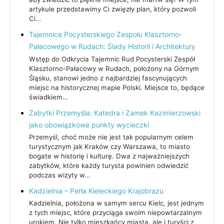
artykule przedstawimy Ci zwięzły plan, który pozwoli
Ci…
Tajemnice Pocysterskiego Zespołu Klasztorno-
Pałacowego w Rudach: Ślady Historii i Architektury
Wstęp do Odkrycia Tajemnic Rud Pocysterski Zespół
Klasztorno-Pałacowy w Rudach, położony na Górnym
Śląsku, stanowi jedno z najbardziej fascynujących
miejsc na historycznej mapie Polski. Miejsce to, będące
świadkiem…
Zabytki Przemyśla: Katedra i Zamek Kazimierzowski
jako obowiązkowe punkty wycieczki
Przemyśl, choć może nie jest tak popularnym celem
turystycznym jak Kraków czy Warszawa, to miasto
bogate w historię i kulturę. Dwa z najważniejszych
zabytków, które każdy turysta powinien odwiedzić
podczas wizyty w…
Kadzielnia – Perła Kieleckiego Krajobrazu
Kadzielnia, położona w samym sercu Kielc, jest jednym
z tych miejsc, które przyciąga swoim niepowtarzalnym
urokiem. Nie tylko mieszkańcy miasta, ale i turyści z