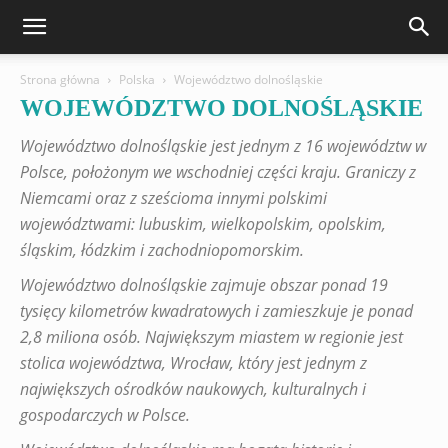
Strona główna
Polska
Województwo dolnośląskie
WOJEWÓDZTWO DOLNOŚLĄSKIE
Województwo dolnośląskie jest jednym z 16 województw w
Polsce, położonym we wschodniej części kraju. Graniczy z
Niemcami oraz z sześcioma innymi polskimi
województwami: lubuskim, wielkopolskim, opolskim,
śląskim, łódzkim i zachodniopomorskim.
Województwo dolnośląskie zajmuje obszar ponad 19
tysięcy kilometrów kwadratowych i zamieszkuje je ponad
2,8 miliona osób. Największym miastem w regionie jest
stolica województwa, Wrocław, który jest jednym z
największych ośrodków naukowych, kulturalnych i
gospodarczych w Polsce.