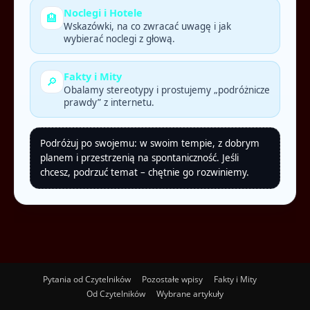
Noclegi i Hotele
🏨
Wskazówki, na co zwracać uwagę i jak
wybierać noclegi z głową.
Fakty i Mity
🔎
Obalamy stereotypy i prostujemy „podróżnicze
prawdy” z internetu.
Podróżuj po swojemu: w swoim tempie, z dobrym
planem i przestrzenią na spontaniczność. Jeśli
chcesz, podrzuć temat – chętnie go rozwiniemy.
Pytania od Czytelników
Pozostałe wpisy
Fakty i Mity
Od Czytelników
Wybrane artykuły