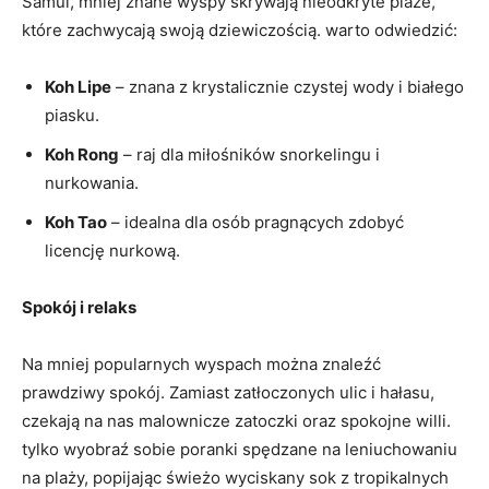
Samui, mniej znane wyspy skrywają nieodkryte plaże,
które zachwycają swoją dziewiczością. warto odwiedzić:
Koh Lipe
– znana z krystalicznie czystej wody i białego
piasku.
Koh Rong
– raj dla miłośników snorkelingu i
nurkowania.
Koh Tao
– idealna dla osób pragnących zdobyć
licencję nurkową.
Spokój i relaks
Na mniej popularnych wyspach można znaleźć
prawdziwy spokój. Zamiast zatłoczonych ulic i hałasu,
czekają na nas malownicze zatoczki oraz spokojne willi.
tylko wyobraź sobie poranki spędzane na leniuchowaniu
na plaży, popijając świeżo wyciskany sok z tropikalnych