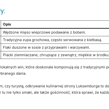
y:
Opis
Wędzone ‍mięso wieprzowe podawane⁣ z bobem.
Tradycyjna zupa grochowa, często serwowana ​z kiełbasą.
Flaki duszone⁣ w sosie z przyprawami i warzywami.
Placki​ ziemniaczane, chrupiące z zewnątrz, miękkie w środku
okalnych win,‍ które doskonale komponują​ się z tradycyjnymi po
ybranego dania.
cem, czy turystą, odkrywanie kulinarnej strony Luksemburga to 
z tu nie ⁤tylko smaki, ale także gościnność, która sprawi, że każda