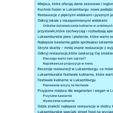
Miejsca, które oferują dania sezonowe i ​regio
Kuchnia fusion w Luksemburgu: nowe podejści
Restauracje z pięknymi⁣ widokami⁢ i pysznym 
Odkryj lokale z niezapomnianymi widokami
Unikalne ​doświadczenia kulinarne w urokliwych 
przystawki,które‌ zachwycają i ⁢rozbudzają ape
Luksemburskie piwa i ​piwiarnie, które⁢ warto⁣ 
Najlepsze kawiarnie,gdzie spróbujesz luksembu
Skryte ⁢skarby‌ – mniej znane restauracje z 
Odkryj restauracje,które ⁤zaskoczą⁢ Cię smaki
Dlaczego warto tam zajrzeć?
Najciekawsze propozycje w menu
Recenzje restauracji​ w Luksemburgu: co mówią
Luksemburskie festiwale kulinarne, które‌ wart
Festiwale kulinarne w Luksemburgu
Planowanie wizyty na festiwale
Przyjazne miejsca ⁣dla wegetarian i wegan w
Przytulne kawiarnie
Wydarzenia kulinarne
Gdzie ⁢znaleźć najlepsze restauracje w stolicy 
Luksemburskie specjały street food ⁢na wyciąg