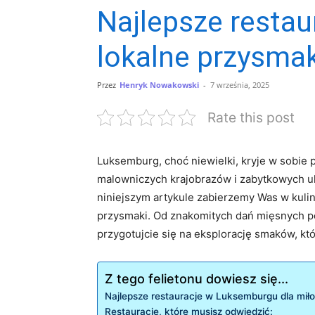
Najlepsze restau
lokalne przysmak
Przez
Henryk Nowakowski
-
7 września, 2025
Rate this post
Luksemburg, choć niewielki, kryje w sobie ⁢
malowniczych‌ krajobrazów i ​zabytkowych ul
niniejszym artykule zabierzemy Was w ‌kuli
przysmaki.⁤ Od znakomitych dań ‌mięsnych po 
⁣przygotujcie się na eksplorację smaków, k
Z tego felietonu dowiesz się...
Najlepsze ⁢restauracje w Luksemburgu dla mił
Restauracje, które ⁢musisz odwiedzić: