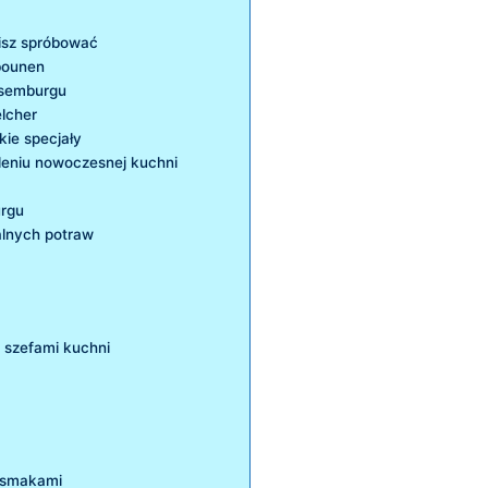
isz spróbować
ebounen
uksemburgu
lcher
kie specjały
leniu nowoczesnej kuchni
urgu
alnych potraw
 szefami kuchni
⁣ smakami