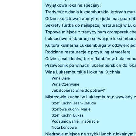
Wyjątkowe ​lokalne specjały:
Tradycyjne dania luksemburskie, których mus
Gdzie skosztować apetyt na judd ​mat ⁤gaard
Sekrety furtka do najlepszej restauracji w L
Topowe miejsce z ‍tradycyjnym gromperekiche
Luksusowe restauracje ⁢serwujące ‌luksemburs
Kultura kulinarna Luksemburga w odzwiercied
Rodzinne restauracje z przytulną⁣ atmosferą
Gdzie zjeść idealną tartę ⁣flambée w‍ Luksemb
Przewodnik po⁣ winach luksemburskich‍ do lok
Wina Luksemburskie i lokalna Kuchnia
Wina Białe
Wina Czerwone
Jak dobierać​ wina do potraw?
Mistrzowie kuchni‍ w Luksemburgu:⁤ wywiady z
Szef Kuchni Jean-Claude
Szefowa Kuchni⁢ Marie
Szef Kuchni Lukas
Podsumowanie ‌i inspiracje
Nota końcowa
Niedrogie miejsca na szybki lunch z lokalnymi