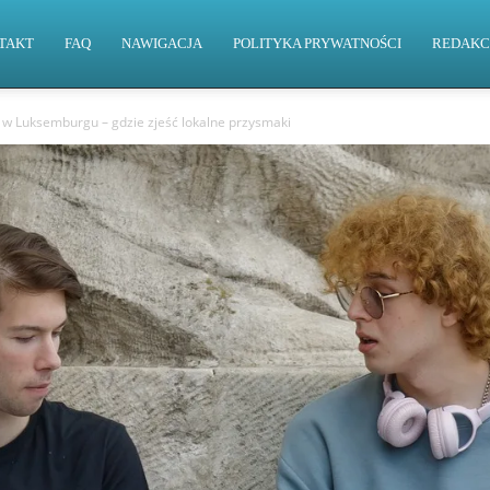
TAKT
FAQ
NAWIGACJA
POLITYKA PRYWATNOŚCI
REDAKC
 w Luksemburgu – gdzie zjeść lokalne przysmaki