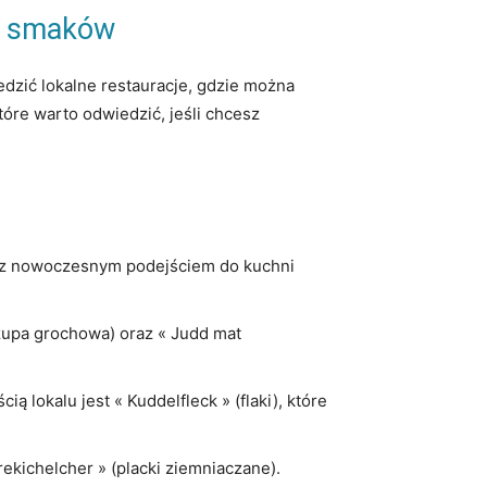
h‌ smaków
edzić lokalne ​restauracje, gdzie można
óre warto ⁤odwiedzić,⁢ jeśli chcesz
az nowoczesnym podejściem do ⁤kuchni⁢
(zupa grochowa) oraz⁣ « Judd⁢ mat
ą lokalu jest « Kuddelfleck »⁣ (flaki), które
kichelcher »‌ (placki ziemniaczane).