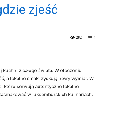
dzie zjeść
282
1
j kuchni z całego świata. W ‌otoczeniu
, a ⁢lokalne smaki zyskują nowy wymiar.⁣ W ​
e, które serwują autentyczne lokalne
i zasmakować w​ luksemburskich ⁣kulinariach.