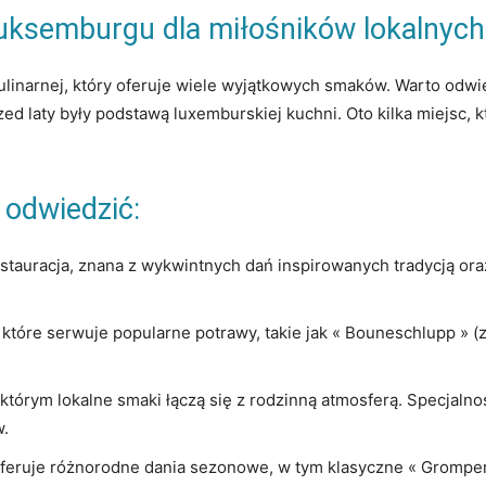
Luksemburgu dla miłośników‍ lokalnyc
 kulinarnej, który oferuje wiele⁤ wyjątkowych smaków. Warto odwi
d laty były⁢ podstawą luxemburskiej‌ kuchni. Oto kilka miejsc, kt
 odwiedzić:
stauracja, znana z wykwintnych dań inspirowanych tradycją or
, ​które serwuje ⁣popularne‍ potrawy, takie‌ jak « Bouneschlupp » 
którym lokalne smaki łączą się​ z⁢ rodzinną atmosferą. Specjalności
w.
 oferuje różnorodne dania sezonowe, w tym klasyczne⁤ « Grompere