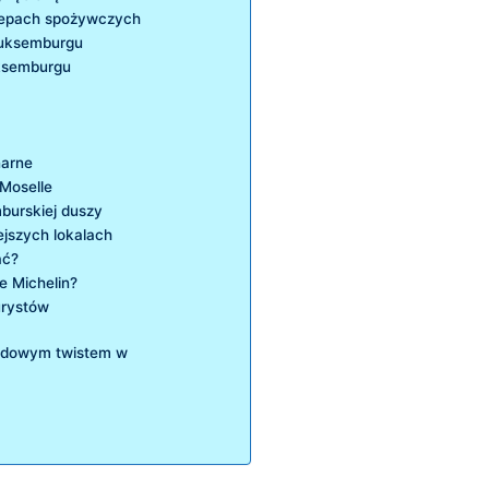
klepach spożywczych
Luksemburgu
uksemburgu
narne
 Moselle
burskiej⁣ duszy
ejszych lokalach
ać?
e Michelin?
urystów
odowym twistem w​