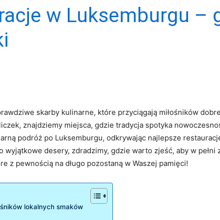
racje w Luksemburgu – g
i
prawdziwe⁢ skarby kulinarne,⁣ które przyciągają miłośników dobre
iczek, znajdziemy miejsca, ‍gdzie tradycja ‌spotyka nowoczesność
narną podróż po ⁣Luksemburgu, odkrywając najlepsze restauracj
wyjątkowe ‌desery, ‍zdradzimy, gdzie warto zjeść,‍ aby⁤ w ​pełn
tóre z pewnością⁣ na długo pozostaną w Waszej pamięci!
ośników‍ lokalnych‌ smaków