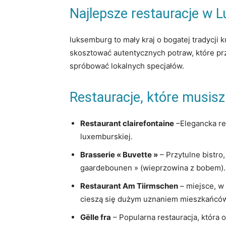
Najlepsze ⁢restauracje w 
luksemburg to mały kraj ​o ​bogatej tradycji
skosztować autentycznych potraw, które‍ prze
spróbować lokalnych specjałów.
Restauracje, które ⁢musisz
Restaurant clairefontaine
–Elegancka re
luxemburskiej.
Brasserie « Buvette »
– Przytulne ⁤bistro
⁤gaardebounen » (wieprzowina ⁤z⁤ bobem).
Restaurant Am Tiirmschen
– miejsce, w ‌
cieszą‌ się dużym uznaniem mieszkańcó
Gëlle fra
– Popularna ⁢restauracja, która