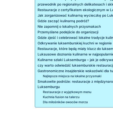
przewodnik po regionalnych delikatesach‍ i s
Restauracje z certyfikatem ekologicznym ‌w 
Jak ⁤zorganizować kulinarną wycieczkę po ‌L
Gdzie zacząć kulinarną⁤ podróż?
Nie zapomnij o lokalnych przysmakach
Przemyślane podejście⁢ do organizacji
Gdzie ​zjeść i ⁣celebrować lokalne tradycje kuli
Odkrywanie luksemburskiej kuchni ⁤w regionie‌
Restauracje, które będą miały klucz do ‍luksem
Luksusowe doznania kulinarne w najpopularni
Kulinarne szlaki Luksemburga – jak je⁢ odkryw
czy warto ‌odwiedzić luksemburskie restauracj
Gastronomiczne insajderskie wskazówki​ dla t
Najlepsze miejsca na lokalne przysmaki
Smakowite podróże: ‌restauracje z międzynar
Luksemburgu
Restauracje z wyjątkowym menu
Kuchnia fusion ‍na talerzu
Dla miłośników ⁢owoców morza