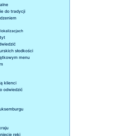
nalne
e do tradycji
jedzeniem
lokalizacjach
tyt
odwiedzić
rskich ‍słodkości
wyjątkowym menu
em
⁢ klienci
o ⁤odwiedzić
 Luksemburgu
kraju
nięcie ręki