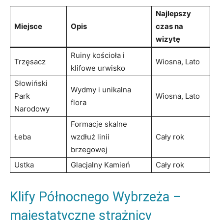
Najlepszy
Miejsce
Opis
czas na
wizytę
Ruiny kościoła i
Trzęsacz
Wiosna, Lato
klifowe urwisko
Słowiński
Wydmy i unikalna
Park
Wiosna, Lato
flora
Narodowy
Formacje skalne
Łeba
wzdłuż linii
Cały rok
brzegowej
Ustka
Glacjalny Kamień
Cały rok
Klify Północnego Wybrzeża –
majestatyczne strażnicy