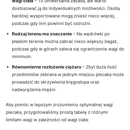
wagi ciała
– To uniwersalna zasada, ale ‍warto
dostosować ją do indywidualnych możliwości. Osoby
bardziej wysportowane⁣ mogą znieść nieco więcej,
podczas gdy inni⁢ powinni być ostrożni.
Rodzaj terenu ma​ znaczenie
– Na wędrówki po
płaskim terenie można zabrać nieco większy bagaż,
podczas gdy w górach zaleca się ​ograniczenie wagi do
minimum.
Równomierne rozłożenie ciężaru
– Zbyt duża ilość
przedmiotów⁣ zebrana w jednym miejscu ⁣plecaka może
prowadzić do skrzywienia kręgosłupa oraz
nadwyrężenia ⁣mięśni.
Aby pomóc w⁣ lepszym zrozumieniu optymalnej wagi
plecaka,​ przygotowaliśmy prostą tabelę z różnymi
limitami wagi w zależności od wagi ciała: