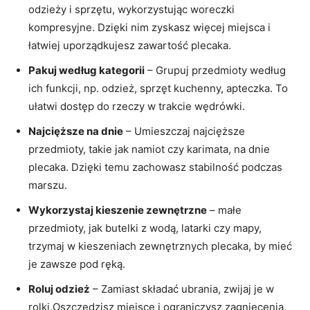
odzieży i sprzętu,⁣ wykorzystując woreczki
kompresyjne. Dzięki nim zyskasz więcej miejsca i
łatwiej uporządkujesz ​zawartość plecaka.
Pakuj‍ według kategorii
​– Grupuj przedmioty według
ich funkcji, np. odzież, sprzęt kuchenny, apteczka. To
ułatwi dostęp do‌ rzeczy w‌ trakcie wędrówki.
Najcięższe na​ dnie
– Umieszczaj najcięższe
przedmioty, takie jak namiot czy karimata, na dnie
plecaka. Dzięki temu zachowasz stabilność podczas
marszu.
Wykorzystaj kieszenie zewnętrzne
– małe
przedmioty, jak butelki z wodą, ⁢latarki czy mapy,
trzymaj w kieszeniach zewnętrznych plecaka, by ⁢mieć
je zawsze pod ręką.
Roluj odzież
– Zamiast ‌składać ubrania, zwijaj je w
rolki.Oszczędzisz miejsce i ‌ograniczysz ‍zagniecenia.