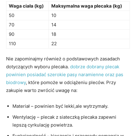
Waga ciała (kg)
Maksymalna waga plecaka (kg)
50
10
70
14
90
18
110
22
Nie zapominajmy również ⁢o podstawowych​ zasadach
dotyczących wyboru plecaka.
dobrze dobrany plecak
powinien posiadać szerokie pasy naramienne oraz pas
biodrowy
, które pomoże w odciążeniu‍ pleców. Przy
zakupie warto zwrócić uwagę na:
Materiał – powinien być lekki,ale wytrzymały.
Wentylację – plecak z siateczką plecaka zapewni
lepszą cyrkulację powietrza.
Funkcjonalność –⁣ kieszenie i przegrody pomagają w