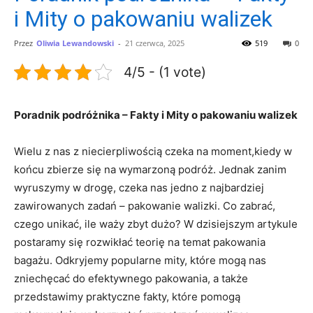
i Mity o pakowaniu walizek
Przez
Oliwia Lewandowski
-
21 czerwca, 2025
519
0
4/5 - (1 vote)
Poradnik podróżnika – Fakty​ i Mity o pakowaniu⁣ walizek
Wielu z nas z⁢ niecierpliwością​ czeka na moment,kiedy w
końcu zbierze się na wymarzoną podróż.⁣ Jednak zanim
wyruszymy w drogę, czeka nas jedno​ z najbardziej
zawirowanych zadań – ⁤pakowanie walizki. ‍Co zabrać,
czego unikać, ile waży zbyt‍ dużo? ‍W dzisiejszym ​artykule
postaramy się⁢ rozwikłać teorię ⁤na temat pakowania
bagażu. Odkryjemy ​popularne mity, które ⁣mogą nas
zniechęcać do efektywnego pakowania, a‍ także
przedstawimy ‌praktyczne fakty, które pomogą