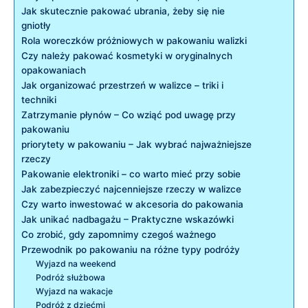
Jak skutecznie pakować ​ubrania, żeby się nie
gniotły
Rola‍ woreczków próżniowych w pakowaniu walizki
Czy należy pakować kosmetyki w oryginalnych
opakowaniach
Jak organizować ‍przestrzeń ⁢w ⁢walizce – triki i
techniki
Zatrzymanie ⁢płynów ⁣– ⁤Co wziąć pod uwagę⁤ przy
pakowaniu
priorytety w pakowaniu – ​Jak wybrać najważniejsze
rzeczy
Pakowanie elektroniki – co warto mieć ‌przy sobie
Jak ⁤zabezpieczyć najcenniejsze rzeczy w ​walizce
Czy⁣ warto inwestować‍ w akcesoria do pakowania
Jak unikać‌ nadbagażu ⁣–⁢ Praktyczne⁤ wskazówki
Co zrobić, ⁢gdy zapomnimy ‌czegoś ważnego
Przewodnik po pakowaniu ⁢na różne ‍typy podróży
Wyjazd na weekend
Podróż‍ służbowa
Wyjazd na wakacje
Podróż z dziećmi