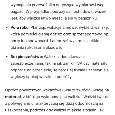
wymagania przewoźnika ⁣dotyczące wymiarów i wagi
bagażu. W⁢ przypadku podróży samochodowej⁢ ważne‌
jest,​ aby walizka łatwo⁣ mieściła się⁣ w bagażniku.
Pora roku:
Planując wakacje zimowe, wybierz walizkę,
która pomieści ⁤ciepłą odzież oraz sprzęt sportowy, np.‍
narty lub ‌snowboard. Latem zaś ⁤wystarczą ⁢lekkie ​
ubrania i akcesoria plażowe.
Bezpieczeństwo:
Walizki z dodatkowymi
zabezpieczeniami,⁤ takimi jak zamki TSA czy materialy
odporne ​na przecięcia, są bardziej trwałe i ⁣zapewniają
większy​ spokój w trakcie‍ podróży.
Oprócz powyższych ‍wskazówek warto zwrócić‍ uwagę na⁤
materiał
, z którego wykonana jest​ walizka. ⁢Walizki twarde‍
z‍ poliwęglanu‌ charakteryzują się‌ dużą odpornością na
uszkodzenia, podczas gdy walizki miękkie z tkanin, ⁢jak