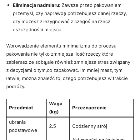
Eliminacja nadmiaru:
Zawsze przed pakowaniem
przemyśl, czy naprawdę potrzebujesz danej ​rzeczy,
czy możesz ​zrezygnować z czegoś‌ na rzecz
oszczędności​ miejsca.
Wprowadzenie ⁤elementu minimalizmu do procesu
pakowania nie tylko zmniejsza ‍ilość rzeczy,które
zabierasz ze ‌sobą,ale również⁤ zmniejsza stres związany⁢
z decyzjami ⁤o ‍tym,co zapakować. Im ​mniej masz, tym‍
łatwiej można znaleźć to,‌ czego potrzebujesz w trakcie
podróży.
Waga
Przedmiot
Przeznaczenie
(kg)
ubrania ​
2.5
Codzienny strój
podstawowe
Aktywności na ⁤świeżym