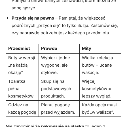
Pomyśl o uniwersalnych zestawach, które można ze
⁤sobą‍ łączyć.
Przyda się na pewno
– ⁤Pamiętaj, że większość
podróżnych „przyda się” ⁢to tylko iluzja.‍ Zastanów się,
czy‍ naprawdę potrzebujesz każdego przedmiotu.
Przedmiot
Prawda
Mity
Buty w ‌wersji
Wybierz jedne
Wielka kolekcja
„na każdą
wygodne, ale
butów ​= udane
okazję”
stylowe.
⁢wakacje.
Toaletka‌
Skup się‍ na
Więcej
pełna
podstawowych
kosmetyków =
kosmetyków
produktach.
lepszy wygląd.
Odzież na
Planuj‌ pogodę
Każda opcja musi
każdą pogodę
⁤przed wyjazdem.
być „w ‍walizce”.
Nie zapominaj,że
pakowanie na płasko
to ⁣jeden z⁣