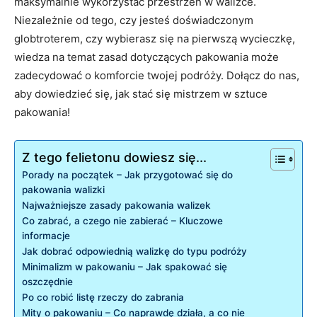
‍maksymalnie wykorzystać⁣ przestrzeń w walizce.
Niezależnie od tego,​ czy​ jesteś doświadczonym
globtroterem, czy⁢ wybierasz⁤ się na ⁣pierwszą wycieczkę,
⁣wiedza na ‍temat zasad ⁢dotyczących​ pakowania może
zadecydować o komforcie twojej ​podróży. Dołącz do nas,
‌aby dowiedzieć się,⁣ jak stać się mistrzem ⁢w sztuce
pakowania!
Z tego felietonu dowiesz się...
Porady na początek – Jak‍ przygotować się do‍
pakowania walizki
Najważniejsze zasady pakowania⁣ walizek
Co zabrać, a⁤ czego ⁣nie zabierać –⁢ Kluczowe
informacje
Jak dobrać ⁣odpowiednią walizkę do‍ typu podróży
Minimalizm w pakowaniu – Jak spakować się
oszczędnie
Po‌ co robić listę⁣ rzeczy do zabrania
Mity o pakowaniu⁤ –‍ Co​ naprawdę działa, a​ co nie