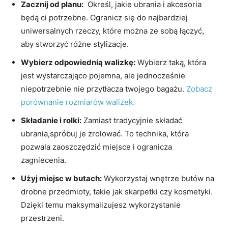
Zacznij ​od planu:
⁢ Określ, jakie ubrania i⁢ akcesoria⁤
będą ci ⁢potrzebne. Ogranicz się ‍do najbardziej
uniwersalnych rzeczy, które można ze sobą łączyć,
⁢aby stworzyć różne stylizacje.
Wybierz odpowiednią walizkę:
Wybierz taką, która
jest wystarczająco pojemna, ale jednocześnie‌
niepotrzebnie nie‌ przytłacza twojego‍ bagażu.
Zobacz
porównanie ⁣rozmiarów walizek.
Składanie i rolki:
⁤Zamiast tradycyjnie składać
ubrania,spróbuj⁤ je zrolować. To technika, która
pozwala zaoszczędzić miejsce i ogranicza
zagniecenia.
Użyj miejsc w butach:
Wykorzystaj ⁢wnętrze ⁢butów na
drobne przedmioty, takie jak skarpetki czy kosmetyki.
Dzięki⁣ temu ⁣maksymalizujesz wykorzystanie
‍przestrzeni.