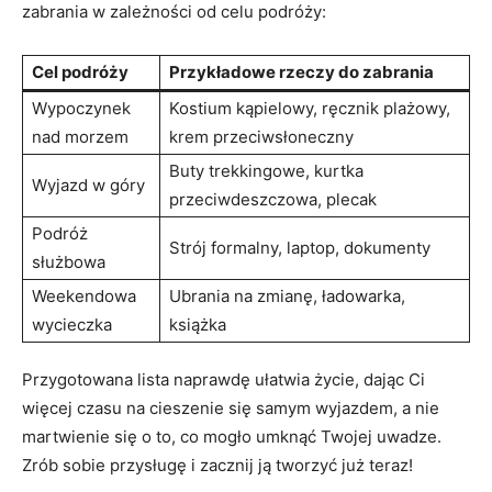
zabrania ​w zależności​ od celu⁢ podróży:
Cel podróży
Przykładowe rzeczy do zabrania
Wypoczynek⁤
Kostium kąpielowy, ręcznik‌ plażowy,
nad morzem
krem⁢ przeciwsłoneczny
Buty⁢ trekkingowe, kurtka
Wyjazd w góry
przeciwdeszczowa, plecak
Podróż
Strój formalny, laptop, dokumenty
służbowa
Weekendowa
Ubrania na​ zmianę,⁤ ładowarka,
wycieczka
książka
Przygotowana lista naprawdę⁢ ułatwia życie, dając Ci
więcej czasu na cieszenie się samym wyjazdem, ⁣a nie ​
martwienie się ‌o to, co ‍mogło umknąć Twojej uwadze.⁢
Zrób‍ sobie przysługę ‍i‍ zacznij ją tworzyć już teraz!