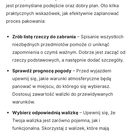
jest przemyślane ​podejście oraz ⁢dobry ‌plan. Oto⁣ kilka
praktycznych wskazówek, jak efektywnie⁤ zaplanować
proces pakowania:
Zrób listę‌ rzeczy do​ zabrania
– Spisanie wszystkich
niezbędnych przedmiotów pomoże ci uniknąć
zapomnienia⁤ o czymś ważnym. ⁤Dobrze jest‌ zacząć od
rzeczy podstawowych, a następnie dodać szczegóły.
Sprawdź prognozę pogody
– Przed ‌wyjazdem
upewnij się, jakie warunki⁣ atmosferyczne będą
panować w miejscu, do ‌którego się ‌wybierasz.
‌Dostosuj zawartość walizki do przewidywanych
⁤warunków.
Wybierz odpowiednią walizkę
​– Upewnij​ się, ‌że
Twoja walizka jest zarówno pojemna, jak i
funkcjonalna. Skorzystaj z walizek, które mają