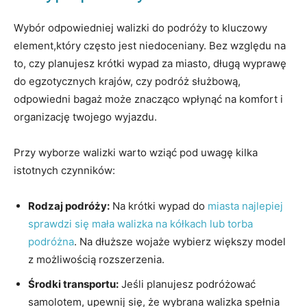
Wybór odpowiedniej ​walizki do​ podróży to kluczowy
‌element,który często ⁢jest ​niedoceniany. ⁢Bez względu na
to,⁣ czy planujesz ⁢krótki wypad ‍za miasto,​ długą wyprawę
⁢do egzotycznych krajów, czy podróż służbową, ​
odpowiedni​ bagaż​ może znacząco‍ wpłynąć na komfort i
organizację twojego wyjazdu.
Przy wyborze walizki warto wziąć pod uwagę kilka
‌istotnych czynników:
Rodzaj ⁤podróży:
Na krótki wypad ⁣do⁣
miasta najlepiej
sprawdzi się mała walizka​ na kółkach⁢ lub ‌torba
podróżna
. ​Na​ dłuższe wojaże wybierz większy model
z ‌możliwością rozszerzenia.
Środki transportu:
Jeśli planujesz podróżować
‌samolotem, upewnij​ się, że wybrana walizka⁣ spełnia