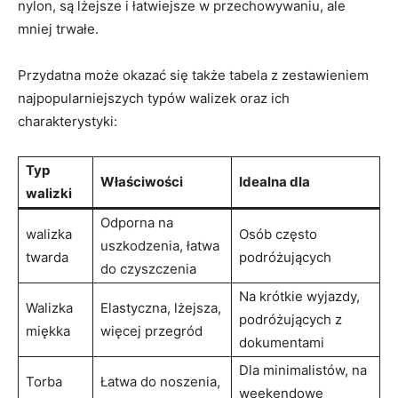
‍nylon, są lżejsze ​i łatwiejsze w przechowywaniu, ale ​
mniej trwałe.
Przydatna ‍może okazać się także tabela z zestawieniem
najpopularniejszych‍ typów ​walizek⁣ oraz ich
charakterystyki:
Typ
Właściwości
Idealna⁢ dla
walizki
Odporna​ na
walizka
Osób⁢ często
uszkodzenia, łatwa‍
twarda
podróżujących
do ⁤czyszczenia
Na​ krótkie wyjazdy,
Walizka
Elastyczna, lżejsza,
podróżujących z
miękka
więcej przegród
dokumentami
Dla minimalistów, na
Torba
Łatwa ⁤do‌ noszenia,
⁢weekendowe⁢