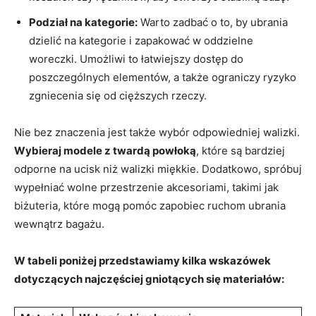
Podział na kategorie:
Warto‌ zadbać o to, by ubrania
dzielić ⁢na kategorie i zapakować w oddzielne
woreczki. Umożliwi to łatwiejszy dostęp do
⁢poszczególnych⁤ elementów, ⁢a także ograniczy ryzyko ​
zgniecenia się⁢ od cięższych rzeczy.
Nie bez znaczenia ‍jest także⁣ wybór‍ odpowiedniej‍ walizki.
Wybieraj ⁣modele z twardą powłoką
,‍ które są ‌bardziej
odporne na ucisk niż ​walizki miękkie. Dodatkowo, spróbuj
⁢wypełniać wolne przestrzenie ​akcesoriami, ⁣takimi ​jak
biżuteria, które ⁢mogą⁤ pomóc⁤ zapobiec‍ ruchom ubrania
wewnątrz bagażu.
W tabeli‍ poniżej przedstawiamy‍ kilka wskazówek
dotyczących najczęściej gniotących‍ się materiałów: