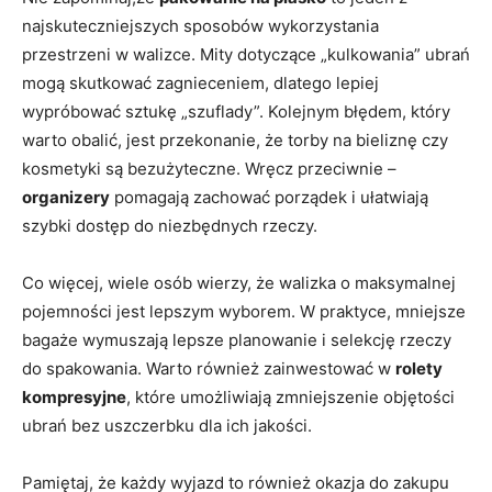
najskuteczniejszych sposobów wykorzystania
przestrzeni w walizce.‍ Mity ‌dotyczące „kulkowania” ubrań
mogą skutkować zagnieceniem, dlatego lepiej ​
wypróbować sztukę ⁣„szuflady”. Kolejnym błędem,‌ który​
warto obalić, jest przekonanie,‍ że⁣ torby na bieliznę czy‍
kosmetyki są bezużyteczne.‍ Wręcz przeciwnie​ –
organizery
pomagają zachować porządek i ułatwiają
szybki dostęp do niezbędnych rzeczy.
Co więcej, wiele osób wierzy, ‌że walizka ​o maksymalnej
pojemności jest lepszym wyborem. ⁢W ‍praktyce, mniejsze
bagaże wymuszają ​lepsze planowanie i selekcję rzeczy
do spakowania. Warto również zainwestować ⁢w
rolety
kompresyjne
, które umożliwiają zmniejszenie objętości
ubrań bez uszczerbku dla‍ ich jakości.
Pamiętaj, że każdy wyjazd to​ również okazja do⁢ zakupu