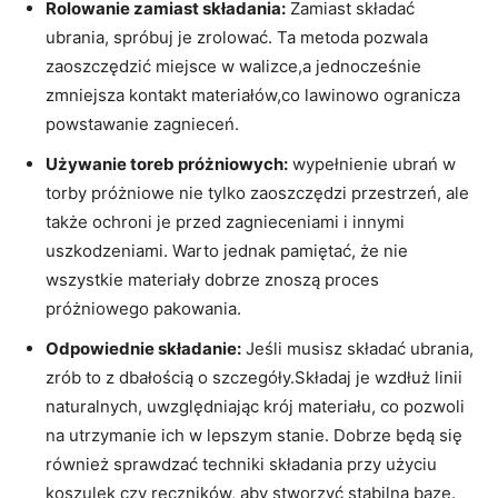
Rolowanie ⁣zamiast składania:
Zamiast składać​
ubrania,⁢ spróbuj⁣ je ‌zrolować. Ta metoda⁤ pozwala
zaoszczędzić miejsce w walizce,a‍ jednocześnie
zmniejsza kontakt‍ materiałów,co lawinowo ogranicza
powstawanie zagnieceń.
Używanie toreb próżniowych:
wypełnienie ​ubrań⁤ w ​
torby próżniowe nie⁢ tylko⁢ zaoszczędzi przestrzeń, ale
także ochroni je przed⁤ zagnieceniami i innymi
uszkodzeniami. ⁤Warto⁣ jednak ⁣pamiętać, że nie
wszystkie materiały dobrze znoszą⁤ proces
próżniowego pakowania.
Odpowiednie składanie:
Jeśli musisz składać ubrania,
‌zrób‍ to z dbałością‍ o szczegóły.Składaj je​ wzdłuż linii
naturalnych, ​uwzględniając krój materiału, ‍co pozwoli
na utrzymanie ich w lepszym stanie. Dobrze⁤ będą się
również⁤ sprawdzać⁤ techniki składania przy użyciu
koszulek ‌czy ręczników,⁢ aby​ stworzyć stabilną​ bazę.