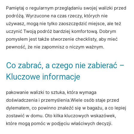
Pamiętaj o regularnym⁣ przeglądaniu⁣ swojej walizki​ przed
podróżą.⁢ Wyrzucone ‍na ‌czas rzeczy, których nie
używasz, mogą nie tylko zaoszczędzić miejsce, ale też
uczynić Twoją podróż bardziej komfortową. Dobrym
pomysłem jest ‍także stworzenie⁣ checklisty,⁤ aby‌ mieć
pewność, że nie zapomnisz ‍o ⁢niczym ważnym.
Co zabrać, a⁤ czego ⁣nie zabierać –⁢
Kluczowe informacje
pakowanie walizki to ⁣sztuka, ⁤która wymaga
doświadczenia i przemyślenia.Wiele osób staje przed
dylematem, co powinno ‌znaleźć się w bagażu, a ​co‌ lepiej
zostawić w ⁢domu. Oto kilka‍ kluczowych wskazówek,
które mogą pomóc w podjęciu ⁤właściwych decyzji.