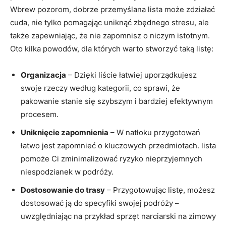
Wbrew‍ pozorom, dobrze przemyślana lista może⁢ zdziałać
cuda, nie tylko pomagając uniknąć zbędnego ⁤stresu, ale
także zapewniając, ‌że ‌nie zapomnisz⁤ o ‌niczym istotnym.
Oto kilka powodów, dla których warto stworzyć taką listę:
Organizacja
– Dzięki ⁤liście łatwiej uporządkujesz
swoje rzeczy⁢ według kategorii, co sprawi, ‍że ​
pakowanie⁤ stanie się szybszym i bardziej efektywnym
procesem.
Uniknięcie zapomnienia
​– W natłoku przygotowań
łatwo jest zapomnieć ⁢o ⁣kluczowych przedmiotach. lista
pomoże Ci‍ zminimalizować ryzyko nieprzyjemnych
niespodzianek w podróży.
Dostosowanie do trasy
–‍ Przygotowując listę, możesz
dostosować ją‌ do specyfiki⁣ swojej podróży – ​
uwzględniając na ‌przykład⁢ sprzęt narciarski ⁢na zimowy