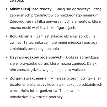
ze ⁤sobą.
Minimalizuj ilość ⁣rzeczy
– Staraj się ograniczyć ​liczbę
zabieranych przedmiotów⁢ do niezbędnego minimum.
Zdecyduj ‌się na kilka uniwersalnych elementów, ‌które
można nosić w różnych‍ konfiguracjach.
Roluj ​ubrania
– Zamiast składać⁤ ubrania, spróbuj je⁢
zwinąć. Ta ‍technika‍ zajmuje​ mniej miejsca ‌i pomaga
zminimalizować​ zagniecienia.
Użyj woreczków ‌próżniowych
– Dobrze sprawdzają‍
się w​ przypadku‌ ubrań, które można⁣ zgnieść. Dzięki
nim zaoszczędzisz więcej miejsca w walizce.
Zorganizuj ⁢akcesoria
– Mniejsze przedmioty, takie jak
biżuteria, bielizna czy kosmetyki, pakuj do ​oddzielnych
woreczków lub organizerów. To ułatwi ⁣ich
odnalezienie w trakcie ⁤podróży.