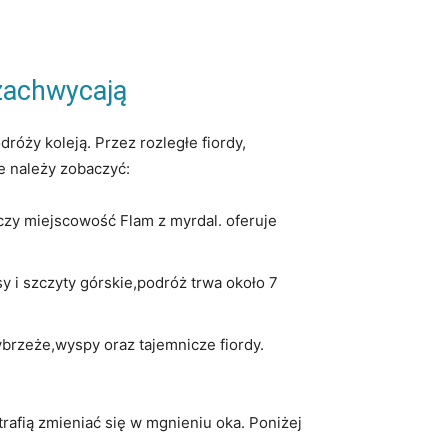
 zachwycają
óży koleją. Przez rozległe fiordy,
re należy zobaczyć:
czy miejscowość Flam z myrdal. oferuje
sy i szczyty górskie,podróż trwa około 7
brzeże,wyspy oraz tajemnicze fiordy.
afią zmieniać się w mgnieniu oka. Poniżej