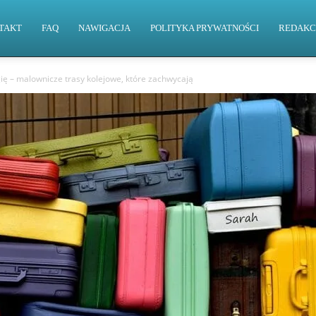
TAKT
FAQ
NAWIGACJA
POLITYKA PRYWATNOŚCI
REDAKC
ę – malownicze trasy kolejowe, które zachwycają