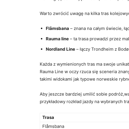
Warto zwrócić uwagę na kilka tras kolejowy
Flåmsbana
– znana na całym świecie, łą
Rauma line
– ta trasa prowadzi przez m
Nordland Line
– łączy Trondheim z Bodø
Każda z wymienionych tras ma swoje unika
Rauma Line w oczy rzuca się sceneria znany
takimi widokami jak typowe norweskie rybne
Aby jeszcze bardziej umilić sobie podróż,
przykładowy rozkład jazdy na wybranych tr
Trasa
Flåmsbana