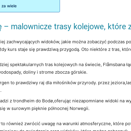
 za wiele
 – malownicze trasy kolejowe, które
ziej zachwycających widoków, jakie można zobaczyć podczas podr
dy kurs staje się prawdziwą przygodą. Oto niektóre z tras, któ
ziej spektakularnych tras kolejowych na świecie, Flåmsbana łą
wodospady, doliny i strome zbocza górskie.
gen to prawdziwy raj dla miłośników przyrody. przez jeziora,la
.
adzi z trondheim do Bodø,oferując niezapomniane widoki na wy
ć się w surowym pięknie północnej Norwegii.
o również zwrócić uwagę na warunki atmosferyczne, które potr