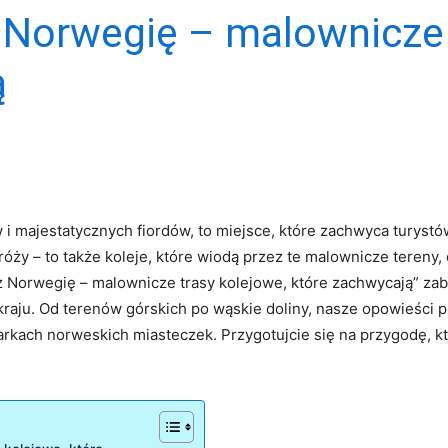
 Norwegię – malownicze 
ą
i majestatycznych fiordów, to miejsce, które zachwyca turystów
róży – to także koleje, które wiodą przez te malownicze tereny
 Norwegię – malownicze trasy kolejowe, które zachwycają” za
aju. Od terenów górskich po wąskie doliny, nasze opowieści pr
markach norweskich miasteczek. Przygotujcie się na przygodę, 