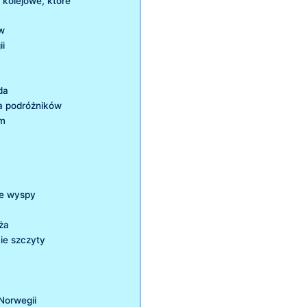
 kolejowe, które
ów
ii
da
la podróżników
ym
ne wyspy
ża
ie szczyty
Norwegii