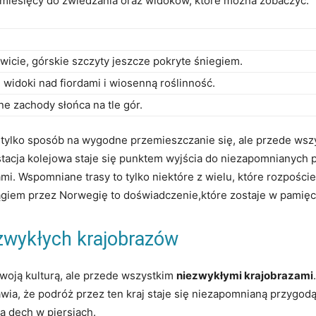
 miesięcy do zwiedzania oraz widoków, które można zobaczyć:
wicie, górskie szczyty jeszcze pokryte śniegiem.
widoki nad fiordami i wiosenną roślinność.
ne zachody słońca na tle gór.
tylko sposób na wygodne przemieszczanie się, ale przede wsz
a stacja kolejowa staje się punktem wyjścia do niezapomnianych
jami. Wspomniane trasy to tylko niektóre z wielu, które rozpości
ągiem przez Norwegię to doświadczenie,które zostaje w pamięc
ezwykłych krajobrazów
swoją kulturą, ale przede wszystkim
niezwykłymi krajobrazami
awia, że podróż przez ten kraj staje się niezapomnianą przygo
ją dech w piersiach.