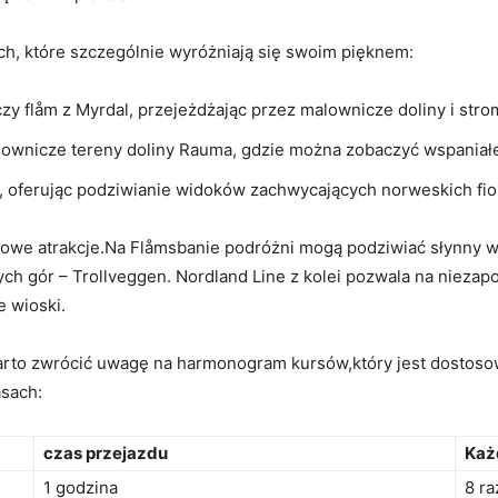
ch, które szczególnie wyróżniają się swoim pięknem:
czy flåm z Myrdal, przejeżdżając przez malownicze doliny i str
alownicze tereny doliny Rauma, gdzie można zobaczyć wspaniał
, oferując podziwianie widoków zachwycających norweskich fi
towe atrakcje.Na Flåmsbanie podróżni mogą podziwiać słynny 
ch gór – Trollveggen. Nordland Line z kolei pozwala na niezap
 wioski.
warto zwrócić uwagę na harmonogram kursów,który jest dostoso
asach:
czas przejazdu
Każ
1 godzina
8 ra