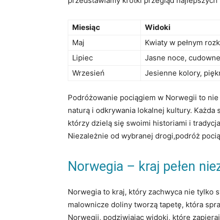
przedstawiamy krótki przegląd najlepszych
Miesiąc
Widoki
Maj
Kwiaty w pełnym rozk
Lipiec
Jasne noce, cudowne 
Wrzesień
Jesienne kolory, pięk
Podróżowanie pociągiem w Norwegii to nie 
naturą i odkrywania lokalnej kultury. Każd
którzy dzielą się swoimi historiami i tradyc
Niezależnie od wybranej drogi,podróż poci
Norwegia – kraj pełen ni
Norwegia to kraj, który zachwyca nie tylko 
malownicze doliny tworzą tapetę, która spr
Norwegii, podziwiając widoki, które zapiera