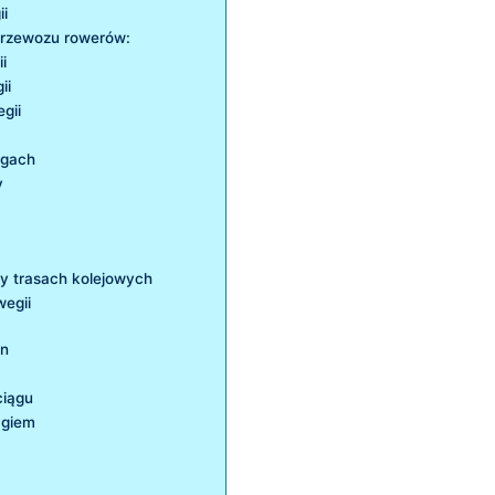
ii
przewozu rowerów:
i
ii
gii
ągach
y
y trasach kolejowych
wegii
in
ciągu
ągiem