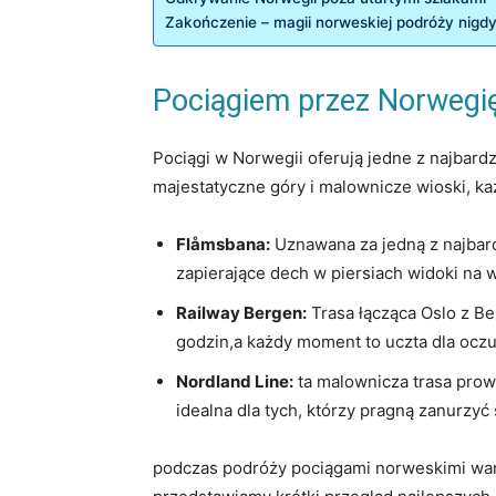
Zakończenie – magii norweskiej podróży nigdy
Pociągiem przez Norwegię
Pociągi w Norwegii oferują jedne z najbard
majestatyczne góry i malownicze wioski, każ
Flåmsbana:
Uznawana za jedną z najbard
zapierające dech w piersiach widoki na 
Railway Bergen:
Trasa łącząca Oslo z Ber
godzin,a każdy moment to uczta dla oczu
Nordland Line:
ta malownicza trasa prow
idealna dla tych, którzy pragną zanurzy
podczas podróży pociągami norweskimi wart