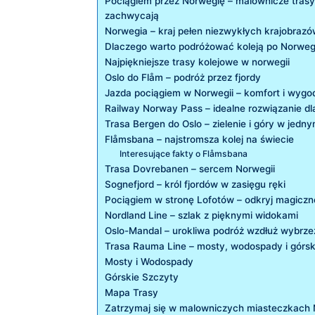
Pociągiem przez Norwegię – malownicze trasy
zachwycają
Norwegia – kraj pełen niezwykłych krajobraz
Dlaczego warto podróżować koleją po Norweg
Najpiękniejsze trasy kolejowe w norwegii
Oslo do Flåm – podróż przez fjordy
Jazda pociągiem w Norwegii – komfort i wygo
Railway Norway Pass – idealne rozwiązanie d
Trasa Bergen do Oslo – zielenie i góry w jedn
Flåmsbana – najstromsza kolej na świecie
Interesujące fakty o Flåmsbana
Trasa Dovrebanen – sercem Norwegii
Sognefjord – król fjordów w zasięgu ręki
Pociągiem w stronę Lofotów – odkryj magicz
Nordland Line – szlak z pięknymi widokami
Oslo-Mandal – urokliwa podróż wzdłuż wybrze
Trasa Rauma Line – mosty, wodospady i górsk
Mosty i Wodospady
Górskie Szczyty
Mapa Trasy
Zatrzymaj się w malowniczych miasteczkach 