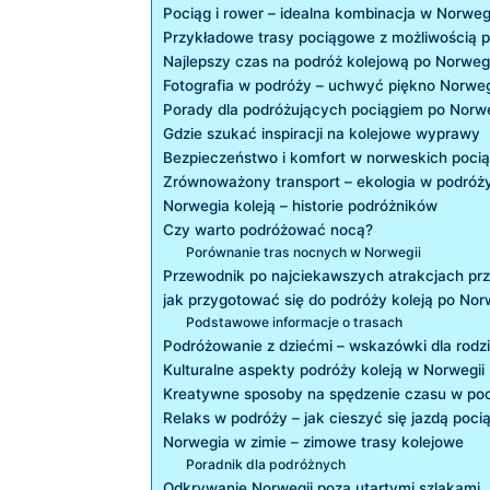
Pociąg i rower – idealna kombinacja w Norweg
Przykładowe trasy pociągowe z możliwością 
Najlepszy czas na podróż kolejową po Norwegi
Fotografia w podróży – uchwyć piękno Norweg
Porady dla podróżujących pociągiem po Norwe
Gdzie szukać inspiracji na kolejowe wyprawy
Bezpieczeństwo i komfort w norweskich poci
Zrównoważony transport – ekologia w podróż
Norwegia koleją – historie podróżników
Czy warto podróżować nocą?
Porównanie tras nocnych w Norwegii
Przewodnik po najciekawszych atrakcjach prz
jak przygotować się do podróży koleją po Nor
Podstawowe informacje o trasach
Podróżowanie z dziećmi – wskazówki dla rodz
Kulturalne aspekty podróży koleją w Norwegii
Kreatywne sposoby na spędzenie czasu w po
Relaks w podróży – jak cieszyć się jazdą poci
Norwegia w zimie – zimowe trasy kolejowe
Poradnik dla podróżnych
Odkrywanie Norwegii poza utartymi szlakami