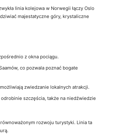
ezwykła linia kolejowa w ⁢Norwegii łączy Oslo
podziwiać majestatyczne góry, krystaliczne
pośrednio​ z okna ​pociągu.
Saamów, ‍co pozwala poznać⁢ bogate​
umożliwiają zwiedzanie lokalnych atrakcji.
y⁣ odrobinie szczęścia, ​także na niedźwiedzie
zrównoważonym rozwoju turystyki.⁤ Linia ta
urą.