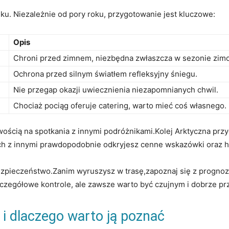
ku. Niezależnie od pory roku, przygotowanie jest‌ kluczowe:
Opis
Chroni przed ‌zimnem, niezbędna zwłaszcza ‍w sezonie zi
Ochrona przed silnym światłem refleksyjny śniegu.
Nie przegap okazji uwiecznienia ‌niezapomnianych chwil.
Chociaż pociąg oferuje catering, warto mieć coś własnego.
wością na spotkania z innymi podróżnikami.Kolej Arktyczna przyci
ch z innymi prawdopodobnie odkryjesz cenne wskazówki oraz hi
 ‌bezpieczeństwo.Zanim ⁣wyruszysz w trasę,zapoznaj ‌się z⁢ progn
zczegółowe kontrole, ale zawsze warto‍ być czujnym i dobrze 
 i ⁤dlaczego warto ją ​poznać