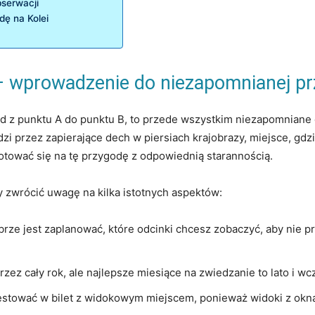
bserwacji
dę na Kolei
 – wprowadzenie ⁣do niezapomnianej p
azd z punktu A⁣ do punktu B, to przede wszystkim niezapomniane
dzi przez zapierające dech w piersiach krajobrazy, miejsce,⁤ gdz
gotować‍ się ‌na tę przygodę⁤ z odpowiednią starannością.
 ⁤zwrócić uwagę na kilka istotnych ⁤aspektów:
rze jest zaplanować, które ​odcinki chcesz zobaczyć, ‍aby nie p
 ⁤przez cały rok, ale najlepsze⁢ miesiące na zwiedzanie to lato i ‌w
tować⁣ w ‌bilet z widokowym‌ miejscem, ponieważ widoki z okna