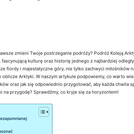
 zawsze ​zmieni Twoje postrzeganie⁢ podróży? Podróż Koleją Ark
 ‍fascynującą kulturę oraz ⁣historię jednego z najbardziej odległ
fiordy i ⁣majestatyczne góry, nie​ tylko ​zachwyci miłośników nat
e oblicze Arktyki. W naszym artykule⁣ podpowiemy, co warto ⁣wi
ków oraz jak‌ się odpowiednio⁢ przygotować, aby każda chwila sp
 na przygodę? Sprawdźmy, co‍ kryje się za horyzontem!
niezapomnianej
 ​poznać