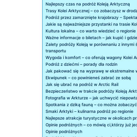
Najlepszy czas na​ podróż Koleją Arktyczną
Trasy Kolei ​Arktycznej – co ⁢zobaczysz w drod
Podróż przez zamarznięte krajobrazy – Spekta
Jakie są najważniejsze przystanki na trasie Ko
Kultura lokalna – co ⁢warto ⁢wiedzieć o regionie
Ważne informacje o ‌biletach – jak kupić i ⁢gdz
Zalety ⁢podróży Koleją w porównaniu z innymi 
transportu
Wygoda i komfort – co oferują wagony⁢ Kolei‌ A
Podróż z dziećmi – porady dla rodzin
Jak pakować się ‌na ‍wyprawę ‌w​ ekstremalne 
Ekwipunek – co ⁣powinieneś zabrać ze ⁢sobą
Jak się ubrać na podróż w Arctic Rail
Bezpieczeństwo‌ w trakcie podróży Koleją‌ Ark
Fotografia‌ w Arkturze –‍ jak⁣ uchwycić niepowt
Spotkania z dziką fauną – co można zobaczyć
Smaki ⁤Arktyki – kulinarna podróż po ​regionie
Najlepsze atrakcje turystyczne w okolicach⁤ 
Opinie podróżnych​ – co mówią ‍ci,którzy‌ już⁢ je
Opinie podróżnych