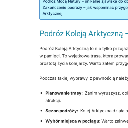
Podróż Mocą Natury –​ unikalne zjawiska do‍ o
Zakończenie podróży – jak ⁣wspominać przygo
Arktycznej
Podróż​ Koleją ‌Arktyczną
Podróż Koleją Arktyczną to nie ⁤tylko przej
w⁤ pamięci. To wyjątkowa trasa, ⁤która prowa
prostotą życia‌ kolejarzy. Warto ⁤zatem przy
Podczas takiej ⁣wyprawy, z pewnością należy
Planowanie trasy:
⁤ Zanim wyruszysz, dob
atrakcji.
Sezon podróży:
⁤ Kolej⁤ Arktyczna⁤ działa
Wybór ​miejsca w pociągu:
Warto zainwes