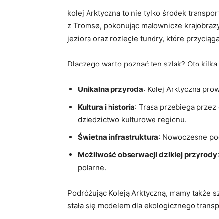
kolej ⁤Arktyczna to nie tylko​ środek transp
⁢z Tromsø, pokonując ‌malownicze ‍krajobrazy
jeziora oraz rozległe tundry,⁣ które przyciąg
Dlaczego ‍warto poznać ​ten​ szlak? ⁣Oto kil
Unikalna przyroda
: Kolej⁣ Arktyczna pr
Kultura i⁤ historia
: Trasa przebiega przez
dziedzictwo kulturowe regionu.
Świetna infrastruktura
: Nowoczesne ⁣poc
Możliwość obserwacji dzikiej ⁣przyrody
polarne.
Podróżując Koleją Arktyczną, mamy także sz
stała się modelem dla ekologicznego transpor