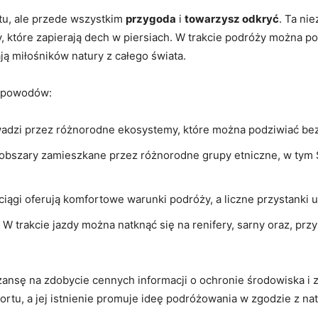
ortu, ale przede wszystkim
przygoda
i
towarzysz⁣ odkryć
. Ta ni
, które zapierają ‍dech w piersiach. W⁢ trakcie⁢ podróży można ⁣
ają miłośników natury z całego ⁤świata.
ka powodów:
owadzi przez różnorodne ekosystemy, które można ⁢podziwiać‌ bez
 obszary zamieszkane przez⁤ różnorodne ⁢grupy etniczne, w tym⁣ 
iągi⁢ oferują komfortowe warunki‍ podróży, a liczne ​przystanki 
:⁢ W trakcie jazdy można natknąć się ⁤na ​renifery, sarny oraz, prz
ansę na zdobycie cennych informacji⁤ o ochronie środowiska i ‌
tu, a ‌jej ⁤istnienie promuje ideę podróżowania w zgodzie ⁣z nat