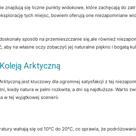
sie znajdują ‍się liczne‌ punkty widokowe, które zachęcają do za
ksplorację ‌tych miejsc, bowiem⁢ oferują one niezapomniane wid
 ‍doskonały sposób na przemieszczanie się,ale również niezapo
ć, aby​ na własne oczy zobaczyć jej⁢ naturalne piękno i ‍bogatą ku
 Koleją Arktyczną
rktyczną jest kluczowy ‍dla ogromnej satysfakcji z tej niezapo
tni, kiedy​ natura w pełni‌ rozkwita, a dni są najdłuższe.‍ Warto
 w ⁣tej wyjątkowej scenerii.
tury‌ wahają się od 10°C do 20°C, co sprawia, że⁢ podróżowani