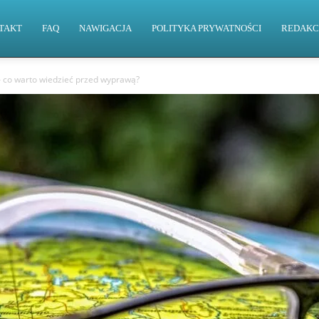
TAKT
FAQ
NAWIGACJA
POLITYKA PRYWATNOŚCI
REDAKC
– co warto wiedzieć przed wyprawą?