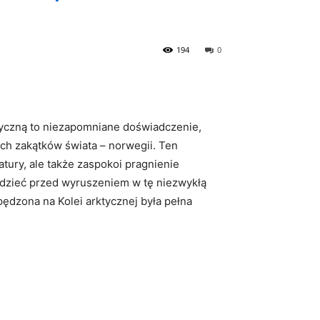
194
0
tyczną to ⁢niezapomniane doświadczenie,
ych⁢ zakątków świata – ‍norwegii. Ten
ury, ‍ale ⁢także zaspokoi ​pragnienie
edzieć przed wyruszeniem⁢ w tę⁤ niezwykłą
ędzona na Kolei arktycznej była pełna⁤