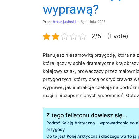
wyprawą?
Przez
Artur Jasiński
-
6 grudnia, 2025
2/5 - (1 vote)
Planujesz niesamowitą⁤ przygodę, która​ na
które łączy⁤ w sobie dramatyczne krajobrazy,
kolejowy ⁢szlak, prowadzący przez malownicze 
przygód tych, którzy chcą⁤ odkryć prawdziw
wyprawę, jakie atrakcje czekają na podróżni
magii i niezapomnianych wspomnień. Gotowi
Z tego felietonu dowiesz się...
Podróż​ Koleją ‌Arktyczną – wprowadzenie ⁣do 
przygody
Co to jest ​Kolej Arktyczna i ⁤dlaczego warto ją