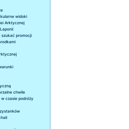
ze
kularne‌ widoki
lei Arktycznej
 Laponii
ie szukać promocji
​środkami
rktycznej
warunki
tyczną
arzalne chwile
 w czasie podróży
przystanków
chali