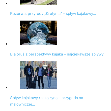
Rezerwat przyrody „Krutynia” – spływ kajakowy…
Białoruś z perspektywy kajaka – najciekawsze spływy
Spływ kajakowy rzeką Łyną – przygoda na
malowniczej…