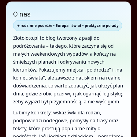
O nas
✈️ rodzinne podróże • Europa i świat • praktyczne porady
Zlotoloto.pl to blog tworzony z pasji do
podróżowania – takiego, które zaczyna się od
małych weekendowych wypadów, a kończy na
śmielszych planach i odkrywaniu nowych
kierunków. Pokazujemy miejsca „po drodze” i „na
koniec świata”, ale zawsze z naciskiem na realne
doświadczenia: co warto zobaczyć, jak ułożyć plan
dnia, gdzie zrobić przerwę i jak ogarnąć logistykę,
żeby wyjazd był przyjemnością, a nie wyścigiem.
Lubimy konkrety: wskazówki dla rodzin,
podpowiedzi noclegowe, pomysły na trasy oraz
teksty, które prostują popularne mity o
podróżach. Jeśli jedziesz z dzieckiem – pomożemy