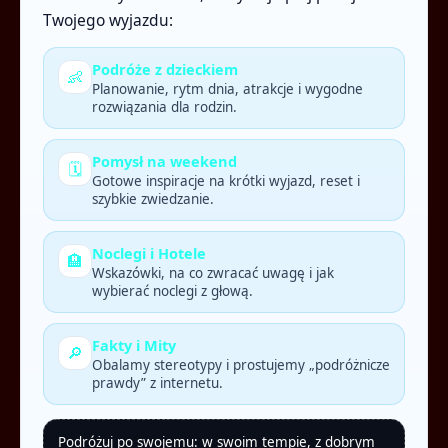
Twojego wyjazdu:
Podróże z dzieckiem
👶
Planowanie, rytm dnia, atrakcje i wygodne
rozwiązania dla rodzin.
Pomysł na weekend
🗓️
Gotowe inspiracje na krótki wyjazd, reset i
szybkie zwiedzanie.
Noclegi i Hotele
🏨
Wskazówki, na co zwracać uwagę i jak
wybierać noclegi z głową.
Fakty i Mity
🔎
Obalamy stereotypy i prostujemy „podróżnicze
prawdy” z internetu.
Podróżuj po swojemu: w swoim tempie, z dobrym