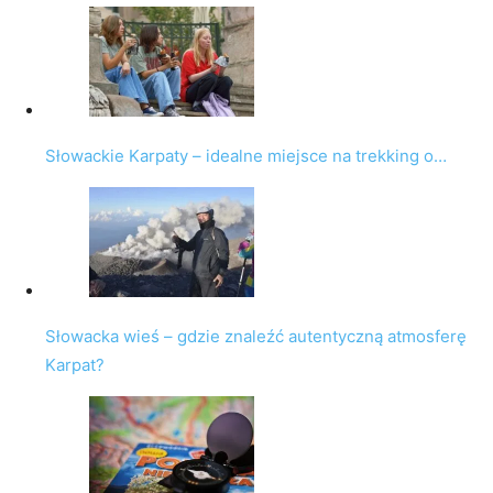
Słowackie Karpaty – idealne miejsce na trekking o…
Słowacka wieś – gdzie znaleźć autentyczną atmosferę
Karpat?