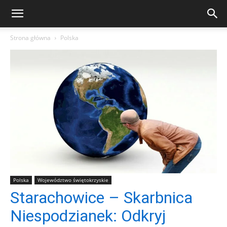
Strona główna
Polska
Polska
Województwo świętokrzyskie
Starachowice – Skarbnica
Niespodzianek: Odkryj