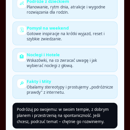
Podróże z dzieckiem
👶
Planowanie, rytm dnia, atrakcje i wygodne
rozwiązania dla rodzin.
Pomysł na weekend
🗓️
Gotowe inspiracje na krótki wyjazd, reset i
szybkie zwiedzanie.
Noclegi i Hotele
🏨
Wskazówki, na co zwracać uwagę i jak
wybierać noclegi z głową.
Fakty i Mity
🔎
Obalamy stereotypy i prostujemy „podróżnicze
prawdy” z internetu.
Podróżuj po swojemu: w swoim tempie, z dobrym
planem i przestrzenią na spontaniczność. Jeśli
chcesz, podrzuć temat – chętnie go rozwiniemy.