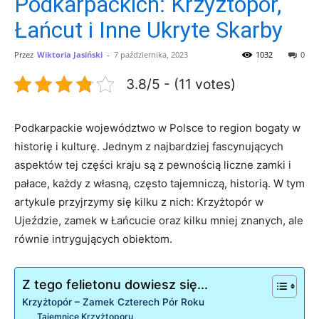
Podkarpackich: Krzyżtopór,
Łańcut i Inne Ukryte Skarby
Przez
Wiktoria Jasiński
-
7 października, 2023
1032
0
3.8/5 - (11 votes)
Podkarpackie województwo w Polsce to region bogaty w
historię i kulturę. Jednym z najbardziej fascynujących
aspektów tej części kraju są z pewnością liczne zamki i
pałace, każdy z własną, często tajemniczą, historią. W tym
artykule przyjrzymy się kilku z nich: Krzyżtopór w
Ujeździe, zamek w Łańcucie oraz kilku mniej znanych, ale
równie intrygujących obiektom.
Z tego felietonu dowiesz się...
Krzyżtopór – Zamek Czterech Pór Roku
Tajemnice Krzyżtoporu