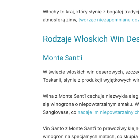
Włochy to kraj, który słynie z bogatej tra
atmosferą zimy,
tworząc niezapomniane do
Rodzaje Włoskich Win De
Monte Sant’i
W świecie włoskich win deserowych, szczeg
Toskanii, słynie z produkcji wyjątkowych win
Wina z Monte Sant’i cechuje niezwykła eleg
się winogrona o niepowtarzalnym smaku. Win
Sangiovese, co
nadaje im niepowtarzalny c
Vin Santo z Monte Sant’i to prawdziwy kle
winogron na specjalnych matach, co skupia i