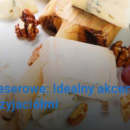
eserowe: Idealny akce
zyjaciółmi