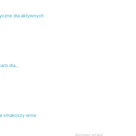
tyczne dla aktywnych
karb dla…
dla smakoszy wina
Następny artykuł