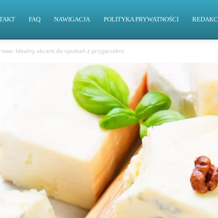
TAKT
FAQ
NAWIGACJA
POLITYKA PRYWATNOŚCI
REDAKC
owe: Idealny akcent do spotkań z przyjaciółmi