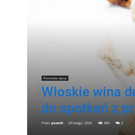
Pozostałe wpisy
Włoskie wina d
do spotkań z pr
Przez
pawelh
-
29 lutego, 2024
604
2