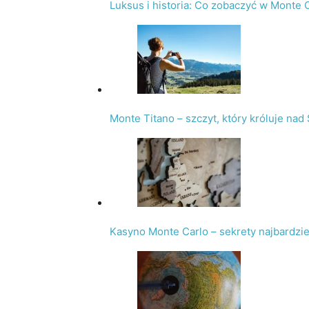
Luksus i historia: Co zobaczyć w Monte 
Monte Titano – szczyt, który króluje nad
Kasyno Monte Carlo – sekrety najbardzi