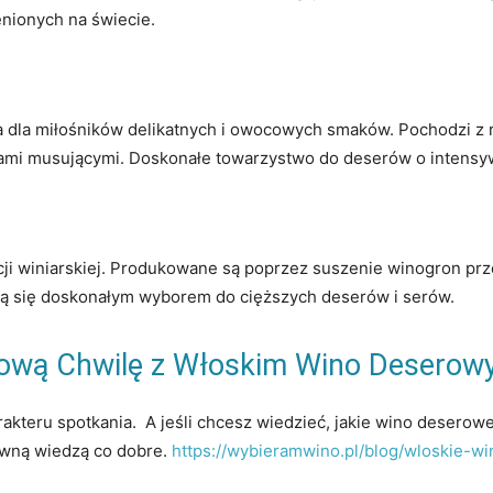
cenionych na świecie.
lna dla miłośników delikatnych i owocowych smaków. Pochodzi z 
tami musującymi. Doskonałe towarzystwo do deserów o intens
dycji winiarskiej. Produkowane są poprzez suszenie winogron pr
ją się doskonałym wyborem do cięższych deserów i serów.
mową Chwilę z Włoskim Wino Desero
rakteru spotkania. A jeśli chcesz wiedzieć, jakie wino deserowe
pewną wiedzą co dobre.
https://wybieramwino.pl/blog/wloskie-wi