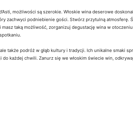
 d’Asti, możliwości są szerokie. Włoskie wina deserowe doskona
óry zachwyci podniebienie gości. Stwórz przytulną atmosferę. Ś
i masz taką możliwość, zorganizuj degustację wina w otoczeni
spotkaniu.
le także podróż w głąb kultury i tradycji. Ich unikalne smaki s
ji do każdej chwili. Zanurz się we włoskim świecie win, odkry