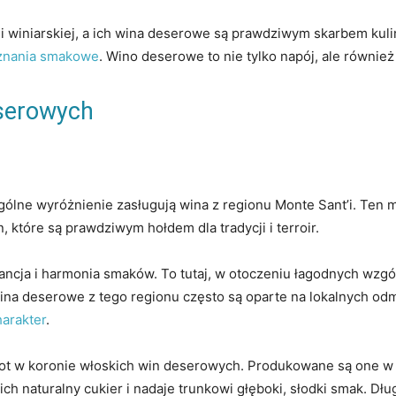
dycji winiarskiej, a ich wina deserowe są prawdziwym skarbem ku
znania smakowe
. Wino deserowe to nie tylko napój, ale również
serowych
ólne wyróżnienie zasługują wina z regionu Monte Sant’i. Ten 
, które są prawdziwym hołdem dla tradycji i terroir.
ancja i harmonia smaków. To tutaj, w otoczeniu łagodnych wzg
a deserowe z tego regionu często są oparte na lokalnych odmia
harakter
.
jnot w koronie włoskich win deserowych. Produkowane są one w
ch naturalny cukier i nadaje trunkowi głęboki, słodki smak. Dł