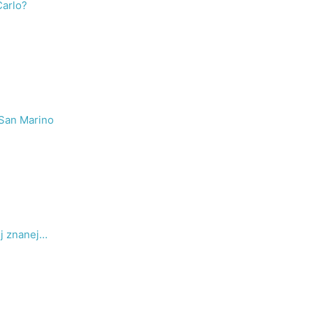
Carlo?
 San Marino
ej znanej…