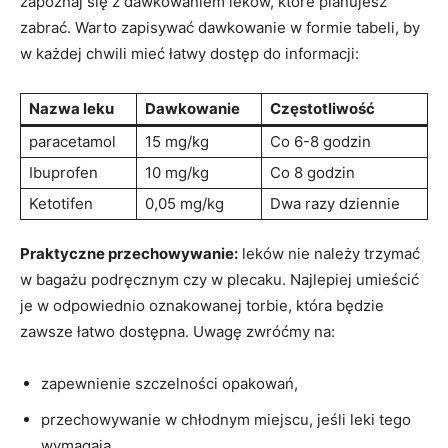
zapoznaj się z dawkowaniem leków,‍ które planujesz
zabrać.‍ Warto ⁤zapisywać dawkowanie w formie tabeli, by⁣
w każdej chwili mieć łatwy​ dostęp do ⁤informacji:
Nazwa⁣ leku
Dawkowanie
Częstotliwość
paracetamol
15 mg/kg
Co‍ 6-8 godzin
Ibuprofen
10 mg/kg
Co 8 ​godzin
Ketotifen
0,05 mg/kg
Dwa‍ razy dziennie
Praktyczne przechowywanie:
leków nie należy‌ trzymać‍
w bagażu podręcznym ⁤czy w plecaku. Najlepiej umieścić
je ⁢w⁢ odpowiednio oznakowanej torbie, ⁤która będzie
zawsze łatwo dostępna. Uwagę zwróćmy​ na:
zapewnienie ⁤szczelności opakowań,
przechowywanie w ⁣chłodnym miejscu, jeśli leki tego
wymagają,