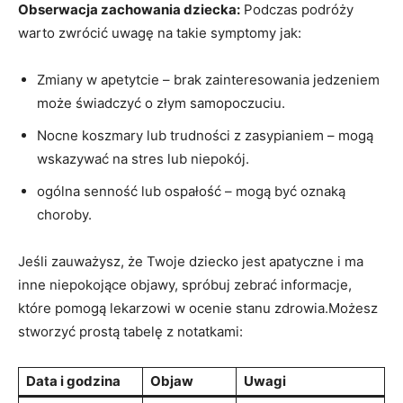
Obserwacja zachowania dziecka:
Podczas podróży
warto zwrócić uwagę na takie symptomy jak:
Zmiany ⁣w apetytcie⁣ – brak zainteresowania⁣ jedzeniem
może świadczyć⁣ o⁤ złym samopoczuciu.
Nocne koszmary lub trudności z zasypianiem‍ – mogą⁤
wskazywać na stres lub niepokój.
ogólna senność lub ospałość –‍ mogą być oznaką
choroby.
Jeśli ⁢zauważysz,⁣ że Twoje dziecko⁢ jest apatyczne i ma⁤
inne niepokojące objawy, spróbuj zebrać‍ informacje,
które pomogą lekarzowi w ocenie⁤ stanu zdrowia.Możesz
stworzyć prostą ​tabelę z notatkami:
Data i‌ godzina
Objaw
Uwagi