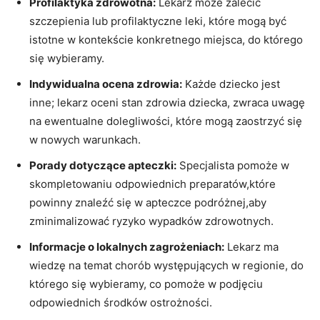
Profilaktyka zdrowotna:
Lekarz może⁣ zalecić
szczepienia lub profilaktyczne leki, które mogą być
istotne w kontekście konkretnego ⁣miejsca, do ⁣którego
się wybieramy.
Indywidualna ⁢ocena zdrowia:
Każde dziecko jest
inne; lekarz oceni stan‍ zdrowia dziecka,​ zwraca uwagę
na ewentualne dolegliwości, które ​mogą ⁣zaostrzyć się ​
w nowych warunkach.
Porady dotyczące apteczki:
Specjalista⁤ pomoże⁣ w ​
skompletowaniu ⁢odpowiednich preparatów,które
powinny​ znaleźć się w apteczce podróżnej,aby
zminimalizować ryzyko wypadków zdrowotnych.
Informacje ⁤o lokalnych zagrożeniach:
Lekarz ma
wiedzę na temat chorób⁤ występujących w regionie, do
którego się wybieramy, co ⁢pomoże ⁣w podjęciu
‍odpowiednich środków ⁤ostrożności.