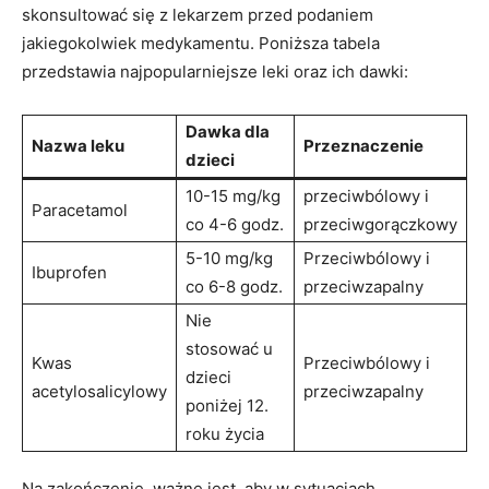
skonsultować się z‍ lekarzem przed⁣ podaniem
jakiegokolwiek⁢ medykamentu. Poniższa tabela
przedstawia ⁣najpopularniejsze leki oraz ich dawki:
Dawka dla⁣
Nazwa​ leku
Przeznaczenie
dzieci
10-15⁣ mg/kg
przeciwbólowy i
Paracetamol
co 4-6 godz.
przeciwgorączkowy
5-10 mg/kg
Przeciwbólowy i
Ibuprofen
co 6-8 godz.
‌przeciwzapalny
Nie
stosować u⁢
Kwas
Przeciwbólowy i
dzieci
acetylosalicylowy
przeciwzapalny
poniżej 12.
roku‍ życia
Na zakończenie, ważne jest, aby w sytuacjach