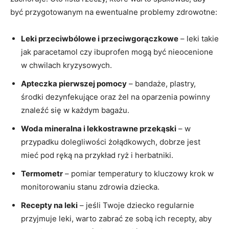
być ⁣przygotowanym na⁢ ewentualne problemy zdrowotne:
Leki‍ przeciwbólowe i przeciwgorączkowe
– leki takie
jak paracetamol czy ibuprofen mogą⁤ być nieocenione
w chwilach kryzysowych.
Apteczka pierwszej pomocy
–‌ bandaże, plastry,
środki dezynfekujące‍ oraz⁤ żel ‌na oparzenia powinny⁢
znaleźć ⁢się w każdym bagażu.
Woda mineralna ​i lekkostrawne przekąski
–‍ w
przypadku dolegliwości żołądkowych, ⁣dobrze‍ jest‍
mieć pod ręką na przykład ryż i herbatniki.
Termometr
⁢–‌ pomiar temperatury to kluczowy krok w
monitorowaniu stanu‍ zdrowia⁣ dziecka.
Recepty na leki
– jeśli Twoje dziecko regularnie
przyjmuje leki, warto ‌zabrać ze sobą ich ‍recepty, aby⁣