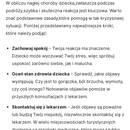
W obliczu nagłej choroby dziecka,zwłaszcza podczas
⁣podróży,szybka ‍i ‍skuteczna reakcja​ jest⁣ kluczowa. Warto
znać podstawowe zasady,które pomogą w ‍tak kryzysowej⁣
sytuacji.⁤ Poniżej⁣ przedstawiamy najważniejsze kroki,⁣
które należy podjąć:
Zachowaj spokój
– Twoja‌ reakcja ma‍ znaczenie.
Dziecko może wyczuwać Twój‌ stres, więc‍ spróbuj
uspokoić zarówno​ siebie, jak ​i malucha.
Oceń ​stan zdrowia dziecka
– Sprawdź, jakie objawy
⁤występują. Czy ⁢jest‌ to gorączka, ból brzucha, wymioty,
czy coś innego? Notowanie objawów‌ pomoże w
przyszłych ‌konsultacjach z lekarzem.
Skontaktuj się z lekarzem
⁢- ‍Jeśli objawy‍ są⁢ poważne
lub budzą Twój niepokój,‍ niezwłocznie skontaktuj się z
lekarzem. W ⁤wielu⁣ miejscowościach turystycznych
dostępne są⁣ placówki medyczne, które mogą szybko