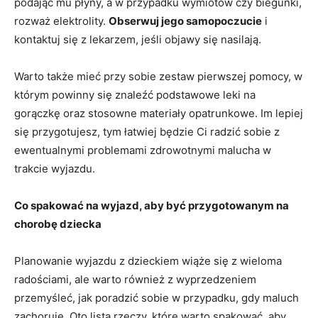
podając​ mu płyny, a⁢ w przypadku wymiotów czy biegunki,
rozważ elektrolity.
Obserwuj jego samopoczucie
i
kontaktuj się z lekarzem, jeśli objawy⁣ się nasilają.
Warto także mieć przy sobie zestaw⁤ pierwszej pomocy, w
którym powinny ⁣się znaleźć ⁤podstawowe leki‍ na
gorączkę oraz stosowne‌ materiały opatrunkowe. Im lepiej
się przygotujesz, tym⁢ łatwiej będzie Ci radzić sobie z
ewentualnymi problemami zdrowotnymi malucha w
trakcie wyjazdu.
Co spakować na wyjazd,⁢ aby być przygotowanym⁢ na
chorobę‌ dziecka
Planowanie wyjazdu z dzieckiem wiąże się ⁤z⁢ wieloma
radościami, ale warto również‍ z wyprzedzeniem
przemyśleć, ⁢jak ‍poradzić sobie w przypadku, gdy maluch
zachoruje. Oto ‌lista rzeczy, ‍które warto spakować, aby