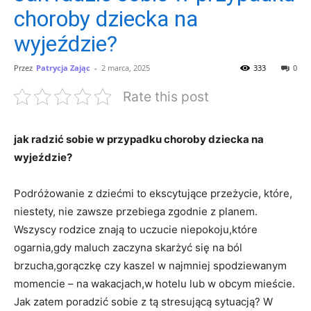
choroby dziecka na
wyjeździe?
Przez
Patrycja Zając
-
2 marca, 2025
333
0
Rate this post
jak radzić sobie w⁣ przypadku choroby dziecka na
⁤wyjeździe?
Podróżowanie z dziećmi ​to ‍ekscytujące przeżycie, które,
niestety, nie ⁣zawsze przebiega zgodnie z⁢ planem.
Wszyscy⁣ rodzice znają to uczucie niepokoju,które
ogarnia,gdy maluch zaczyna skarżyć się na ból
brzucha,gorączkę czy kaszel w najmniej spodziewanym
momencie – na⁢ wakacjach,w hotelu lub ⁣w obcym mieście.
Jak zatem poradzić sobie ⁣z tą stresującą‍ sytuacją?⁢ W