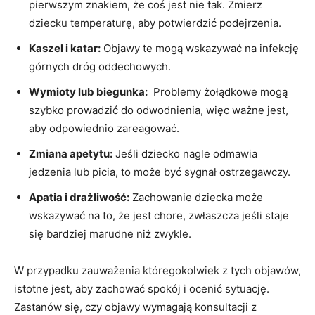
pierwszym znakiem, że coś jest nie tak. ​Zmierz
dziecku⁢ temperaturę, aby potwierdzić podejrzenia.
Kaszel i katar:
Objawy te mogą‌ wskazywać na infekcję
górnych dróg oddechowych.
Wymioty lub⁢ biegunka:
⁣ Problemy żołądkowe mogą⁢
szybko prowadzić do odwodnienia, więc ważne jest,
⁣aby odpowiednio zareagować.
Zmiana apetytu:
Jeśli dziecko⁣ nagle odmawia
jedzenia ⁢lub‍ picia, to​ może być sygnał ostrzegawczy.
Apatia i drażliwość:
Zachowanie dziecka może
wskazywać na to, że jest chore, zwłaszcza jeśli staje
się bardziej marudne niż zwykle.
W przypadku ​zauważenia któregokolwiek z tych objawów,
istotne jest, aby zachować spokój i ocenić‌ sytuację.‌
Zastanów się, czy objawy wymagają ⁣konsultacji z