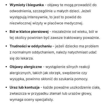
Wymioty i biegunka
​- objawy te mogą prowadzić ⁢do
odwodnienia,⁤ szczególnie u małych dzieci. Jeżeli
występują intensywnie, to ⁤jest⁣ to powód do
niezwłocznej wizyty ‌w placówce medycznej.
Ból w klatce piersiowej
⁤- niezależnie od ⁣wieku, ból w
tej​ okolicy powinien być zawsze traktowany ⁣poważnie.
Trudności w oddychaniu
– jeżeli dziecko ma‍ problem
z normalnym oddychaniem, należy⁤ natychmiast udać‌
się do lekarza.
Objawy‍ alergiczne
⁣- wystąpienie silnych reakcji⁤
alergicznych, takich jak⁣ obrzęk, swędzenie czy
wysypka, powinno skłonić ⁣do szukania pomocy.
Uraz lub kontuzja
-⁢ każde poważne uszkodzenie ciała,
‍zwłaszcza w przypadku złamań ⁣lub urazów głowy,
wymaga oceny specjalisty.