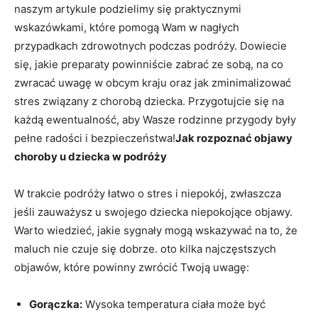
naszym artykule podzielimy się praktycznymi
wskazówkami,‌ które pomogą Wam w nagłych⁤
przypadkach ⁢zdrowotnych ⁢podczas podróży. Dowiecie
się, jakie preparaty powinniście ⁣zabrać ze sobą,⁢ na co
zwracać uwagę w obcym kraju⁣ oraz jak zminimalizować
stres związany z chorobą dziecka. Przygotujcie​ się na
każdą ewentualność, aby Wasze rodzinne⁣ przygody były
pełne radości ⁢i bezpieczeństwa!
Jak rozpoznać objawy
choroby u dziecka w ‍podróży
W trakcie podróży ​łatwo o stres i niepokój, zwłaszcza
jeśli zauważysz u ‍swojego dziecka niepokojące objawy.
Warto wiedzieć, jakie⁢ sygnały ⁤mogą wskazywać na ​to,‌ że
maluch nie czuje‍ się dobrze. oto kilka najczęstszych
objawów, które powinny zwrócić Twoją uwagę:
Gorączka:
Wysoka temperatura ciała może być