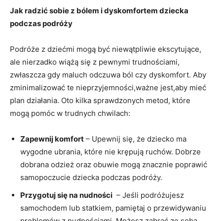
Jak ⁤radzić⁤ sobie z bólem ​i dyskomfortem dziecka
podczas podróży
Podróże⁤ z⁣ dziećmi⁤ mogą być niewątpliwie⁣ ekscytujące,
ale nierzadko⁣ wiążą się z pewnymi trudnościami,
zwłaszcza gdy maluch odczuwa ból czy dyskomfort. Aby
zminimalizować te‌ nieprzyjemności,ważne jest,aby⁢ mieć
plan działania. ⁤Oto kilka⁤ sprawdzonych metod,⁣ które
mogą pomóc w⁤ trudnych chwilach:
Zapewnij komfort
– Upewnij się, że dziecko ma
⁢wygodne‍ ubrania, które⁢ nie krępują ruchów. Dobrze
dobrana‌ odzież oraz‌ obuwie mogą​ znacznie⁣ poprawić‌
samopoczucie dziecka podczas podróży.
Przygotuj się na ‌nudności
⁣ – Jeśli podróżujesz
samochodem lub statkiem, pamiętaj o przewidywaniu
problemów z nudnościami. Możesz zabrać ze ‍sobą