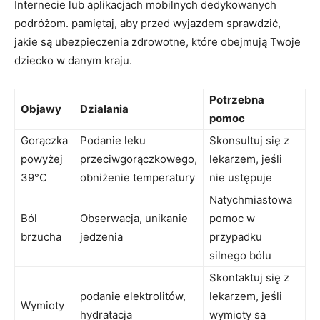
Internecie lub ⁣aplikacjach mobilnych dedykowanych
podróżom. pamiętaj, aby przed wyjazdem sprawdzić,
jakie są⁣ ubezpieczenia⁤ zdrowotne, które obejmują Twoje
dziecko w ‍danym kraju.
Potrzebna​
Objawy
Działania
pomoc
Gorączka
Podanie leku
Skonsultuj się z
‌powyżej ​
przeciwgorączkowego,
lekarzem, jeśli
39°C
‌obniżenie temperatury
nie⁣ ustępuje
Natychmiastowa
Ból
Obserwacja, ⁢unikanie
pomoc w⁢
brzucha
‌jedzenia
przypadku
silnego ​bólu
Skontaktuj się z
podanie⁢ elektrolitów,⁤
lekarzem, jeśli ​
Wymioty
hydratacja
wymioty są