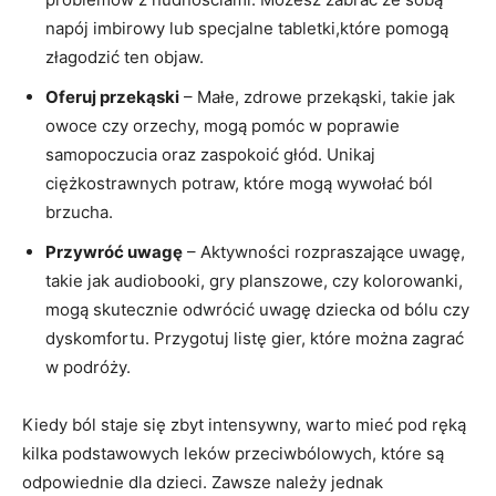
napój⁤ imbirowy lub specjalne tabletki,które ‍pomogą
złagodzić ten objaw.
Oferuj przekąski
– Małe,⁢ zdrowe przekąski, takie jak
owoce​ czy orzechy, mogą pomóc w poprawie
samopoczucia oraz⁣ zaspokoić głód.⁤ Unikaj
ciężkostrawnych potraw, które mogą wywołać ból
brzucha.
Przywróć uwagę
– Aktywności rozpraszające ⁢uwagę,
takie jak audiobooki, ⁢gry ‍planszowe, czy kolorowanki,
mogą skutecznie odwrócić uwagę dziecka od‌ bólu⁤ czy
dyskomfortu. Przygotuj listę gier, które można zagrać ​
w podróży.
Kiedy ból staje⁣ się zbyt intensywny, warto​ mieć pod ręką
kilka podstawowych leków przeciwbólowych, które są
odpowiednie dla ‍dzieci. Zawsze należy jednak