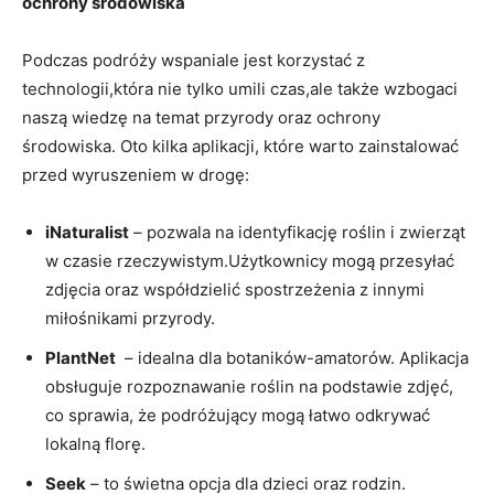
ochrony środowiska
Podczas‍ podróży wspaniale jest korzystać‍ z
technologii,która nie ‌tylko umili‌ czas,ale także wzbogaci
naszą wiedzę na temat przyrody oraz ochrony
środowiska. Oto ⁣kilka aplikacji, które warto zainstalować ​
przed wyruszeniem ‍w drogę:
iNaturalist
– pozwala ⁣na ‌identyfikację roślin i⁣ zwierząt
w czasie ⁤rzeczywistym.Użytkownicy‍ mogą ⁢przesyłać ​
zdjęcia oraz​ współdzielić spostrzeżenia z innymi
miłośnikami przyrody.
PlantNet
​ – idealna dla botaników-amatorów. Aplikacja
obsługuje ⁢rozpoznawanie‍ roślin na ⁣podstawie⁤ zdjęć,
co sprawia, że podróżujący mogą łatwo odkrywać‍
lokalną florę.
Seek
– to świetna opcja dla dzieci​ oraz rodzin.