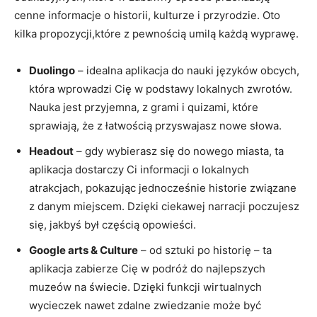
cenne informacje o historii, kulturze i ⁤przyrodzie. Oto
kilka propozycji,które z pewnością ⁣umilą każdą wyprawę.
Duolingo
– idealna aplikacja do⁢ nauki języków ⁢obcych,
która ​wprowadzi Cię w podstawy lokalnych zwrotów.
Nauka jest przyjemna, ⁣z grami i⁤ quizami, które
sprawiają, że⁤ z łatwością ⁢przyswajasz nowe‌ słowa.
Headout
– gdy wybierasz się do nowego miasta, ta
⁤aplikacja dostarczy ⁣Ci informacji o lokalnych⁤
atrakcjach, ⁢pokazując jednocześnie historie związane
z danym miejscem. Dzięki ciekawej narracji poczujesz​
się,⁤ jakbyś był częścią‌ opowieści.
Google arts & Culture
–​ od sztuki‍ po⁤ historię – ‍ta
aplikacja zabierze Cię w ​podróż‍ do najlepszych
muzeów na świecie. ‌Dzięki⁢ funkcji wirtualnych‍
wycieczek nawet zdalne zwiedzanie może być