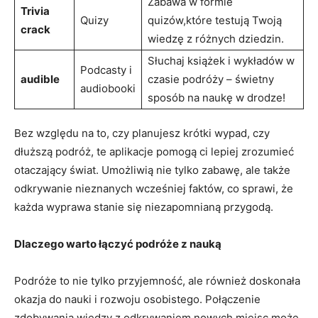
Zabawa w ⁢formie
Trivia
Quizy
quizów,które testują‍ Twoją
crack
wiedzę z różnych dziedzin.
Słuchaj książek⁢ i wykładów w
Podcasty i
audible
czasie podróży –⁤ świetny
audiobooki
⁤sposób ⁢na naukę w drodze!
Bez względu na to, czy ​planujesz krótki wypad, czy
dłuższą podróż, ‌te aplikacje pomogą ci​ lepiej zrozumieć
otaczający świat. Umożliwią ⁤nie tylko zabawę,‍ ale⁢ także⁢
odkrywanie nieznanych wcześniej faktów, co sprawi, że
każda ‌wyprawa stanie się ​niezapomnianą przygodą.
Dlaczego warto ⁢łączyć podróże z nauką
Podróże ‍to‌ nie tylko przyjemność,⁤ ale ⁤również doskonała
⁢okazja do nauki ⁣i rozwoju osobistego. Połączenie
zdobywania wiedzy z odkrywaniem⁤ nowych miejsc ⁣może