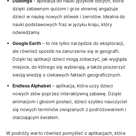
Duolingo
⁣- aplikacja⁣ do nauki języków ⁢obcych, która
dzięki zabawnym quizom ⁤i grze słownej angażuje
dzieci w naukę ‌nowych słówek ‌i zwrotów. ⁢Idealna do
‌nauki podstawowych fraz w⁤ języku kraju, który
odwiedzamy.
Google Earth
– to nie tylko ⁤narzędzie do eksploracji,
ale również sposób‌ na zanurzenie się w geografii.
‌Dzięki tej aplikacji dzieci mogą⁤ zobaczyć, jak wygląda
miejsce, ⁢do którego się ‌wybierają, a także poszerzyć ​
swoją wiedzę o ciekawych faktach geograficznych.
Endless Alphabet
– aplikacja, która uczy dzieci
nowych słów poprzez interaktywną zabawę. Dzięki
animacjom i ‌głosom⁣ postaci, dzieci szybko nauczyciel
się nowych terminów związanych z podróżowaniem i
‌otaczającym światem.
W podróży warto również pomyśleć o aplikacjach, które