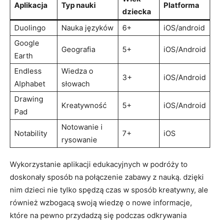
Aplikacja
Typ ⁢nauki
Platforma
dziecka
Duolingo
Nauka ​języków
6+
iOS/android
Google
Geografia
5+
iOS/Android
Earth
Endless⁣
Wiedza ​o‍
3+
iOS/Android
Alphabet
słowach
Drawing⁣
Kreatywność
5+
iOS/Android
Pad
Notowanie‍ i
Notability
7+
iOS
rysowanie
Wykorzystanie ⁤aplikacji⁤ edukacyjnych w podróży‌ to
doskonały sposób na połączenie zabawy z ‌nauką. dzięki‌
nim⁢ dzieci nie tylko ⁢spędzą ⁤czas w sposób kreatywny, ale
również⁤ wzbogacą swoją‍ wiedzę⁤ o nowe‍ informacje,
które⁣ na pewno przydadzą się podczas odkrywania