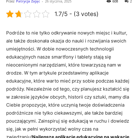
Przez
Patrycja Zając
-
26 stycznia, 2025
608
2
1.7/5 - (3 votes)
Podróże to ‍nie tylko odkrywanie‌ nowych miejsc ⁢i kultur,
ale ‌także doskonała ‍okazja do nauki i rozwijania swoich
umiejętności. ‌W ⁢dobie‌ nowoczesnych technologii
edukacyjnych nasze⁣ smartfony i tablety stają się
nieocenionymi narzędziami,⁤ które towarzyszą nam w
‍drodze. W tym artykule ‌przedstawimy ‍aplikacje⁣
edukacyjne, które warto ‍mieć przy sobie podczas⁤ każdej‌
podróży. Niezależnie od tego,⁢ czy planujesz kształcić się‍
w zakresie ⁢języków obcych, historii czy sztuki, mamy dla
Ciebie propozycje,⁤ które uczynią⁢ twoje doświadczenia⁤
podróżnicze⁢ nie⁤ tylko ciekawszymi, ale także ‍bardziej
pouczającymi. ‍Zainspiruj ⁣się⁢ edukacją w ruchu i dowiedz
się, jak w pełni wykorzystać wolny czas‌ na
zwiedzaniu!
Najlepsze aplikacje edukacyjne ⁣na wakacje