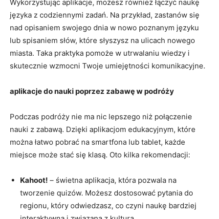
Wykorzystując⁣ aplikacje, możesz również łączyć naukę
języka z⁣ codziennymi zadań. Na przykład, zastanów⁣ się‍
nad opisaniem swojego‍ dnia ⁤w nowo poznanym języku‌
lub‌ spisaniem ‍słów,⁣ które słyszysz na‌ ulicach nowego
miasta. ⁢Taka praktyka​ pomoże w utrwalaniu wiedzy i⁤
skutecznie ‍wzmocni Twoje umiejętności ⁢komunikacyjne.
aplikacje do nauki poprzez ⁢zabawę w​ podróży
Podczas ​podróży nie ma nic lepszego niż ⁣połączenie
‍nauki z‍ zabawą. Dzięki aplikacjom edukacyjnym, które
można łatwo pobrać na smartfona lub tablet, każde
miejsce może stać się klasą. Oto ⁣kilka rekomendacji:
Kahoot!
– świetna aplikacja, która‌ pozwala na
tworzenie ‌quizów. Możesz ‌dostosować pytania do
regionu, który odwiedzasz, co czyni naukę bardziej
interaktywną i ⁤związaną z kulturą.