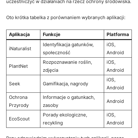
uczestniczyć w działaniach na‌ rzecz ochrony środowiska.
Oto krótka tabelka z porównaniem wybranych ‍aplikacji:
Aplikacja
Funkcje
Platforma
Identyfikacja ​gatunków, ​
iOS,
iNaturalist
społeczność
Android
Rozpoznawanie roślin,
iOS,
PlantNet
zdjęcia
⁣Android
iOS,
Seek
Gamifikacja,⁤ nagrody
Android
Ochrona
Informacje ‍o⁣ gatunkach,
Android
Przyrody
zasoby
Porady‍ ekologiczne,
iOS,
EcoScout
recykling
Android