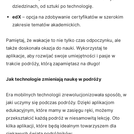
dziedzinach, od sztuki po technologię.
edX
– ‌opcja na zdobywanie certyfikatów w​ szerokim
⁤zakresie tematów ⁣akademickich.
Pamiętaj, że wakacje to⁢ nie⁢ tylko czas odpoczynku,⁤ ale
także‌ doskonała ‍okazja do nauki.⁢ Wykorzystaj ⁢te
aplikacje,⁢ aby rozwijać ‌swoje ‍umiejętności i pasje ‍w ​
trakcie​ podróży, którą zapamiętasz⁢ na długo!
Jak ⁣technologie zmieniają‍ naukę w podróży
Era mobilnych ​technologii zrewolucjonizowała sposób, w
jaki uczymy się podczas podróży. Dzięki aplikacjom
edukacyjnym, ‍które mamy w zasięgu ręki, możemy‌
przekształcić każdą podróż ‍w niesamowitą lekcję. Oto
kilka⁤ aplikacji, które będą idealnym towarzyszem dla
‌ciekawych⁣ świata podróżników: