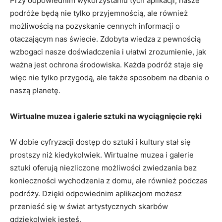
Przy odpowiednim ‌wykorzystaniu tych aplikacji, nasze
podróże ‌będą nie‍ tylko⁤ przyjemnością,⁣ ale ‍również
możliwością na‌ pozyskanie cennych informacji o
otaczającym nas świecie. Zdobyta wiedza⁤ z pewnością
wzbogaci​ nasze ‍doświadczenia i⁢ ułatwi zrozumienie, jak
ważna jest⁢ ochrona ​środowiska. Każda podróż ​staje ⁤się
więc nie tylko‍ przygodą, ‍ale ‌także⁢ sposobem na dbanie o‌
naszą planetę.⁤
Wirtualne muzea i galerie sztuki na wyciągnięcie ręki
W dobie cyfryzacji dostęp do ⁢sztuki⁢ i​ kultury stał się
prostszy ⁢niż kiedykolwiek. Wirtualne⁣ muzea i galerie
sztuki oferują niezliczone możliwości zwiedzania bez
konieczności ‍wychodzenia z⁤ domu,⁣ ale również podczas
⁢podróży. Dzięki ⁣odpowiednim aplikacjom możesz
‍przenieść się w świat artystycznych skarbów
gdziekolwiek ‌jesteś.