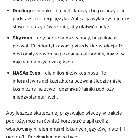
Duolingo
– idealna ‌dla tych, którzy chcą ‌nauczyć się
podstaw lokalnego języka. Aplikacja wykorzystuje ​gry
słowne, quizy ‍i ‌ćwiczenia, ‍aby ​ułatwić naukę.
Sky map
– gdy ​podróżujesz‌ w nocy, ⁢ta aplikacja
pozwoli Ci zidentyfikować gwiazdy​ i konstelacje.To
doskonały sposób na poznanie⁢ astronomii, nawet w
najciemniejszych zakątkach.
NASA’s Eyes
– dla ‍miłośników kosmosu. To
interaktywna aplikacja,która pozwala śledzić misje
kosmiczne na żywo i poznawać tajniki podróży
międzyplanetarnych.
Aby jeszcze skuteczniej przyswajać wiedzę w trakcie
podróży, można również korzystać z ‍aplikacji z
wbudowanymi elementami lokalnych języków, historii⁣ i
geografii. Przykładem może‌ być: