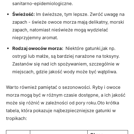
⁣sanitarno-epidemiologiczne.
Świeżość:
Im świeższe, tym lepsze. Zwróć uwagę na
zapach -​ świeże⁣ owoce morza mają‍ delikatny, morski
⁤zapach, natomiast ⁢nieświeże mogą wydzielać⁤
nieprzyjemny aromat.
Rodzaj owoców morza:
⁢ Niektóre ⁢gatunki,jak np.
⁣ostrygi lub małże, są ⁣bardziej ‍narażone na toksyny.
Zastanów​ się⁢ nad ich spożywaniem, szczególnie⁢ w⁤
miejscach, gdzie jakość wody‌ może być wątpliwa.
Warto również pamiętać ⁣o ⁤sezonowości. Ryby​ i owoce
morza mogą być w różnym ‍czasie dostępne,⁣ a ich jakość​
może się ‍różnić w zależności od pory roku.Oto krótka
tabela, która pokazuje ​najbezpieczniejsze gatunki w
tropikach: