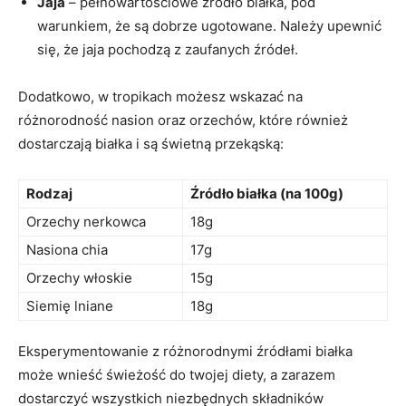
Jaja
– pełnowartościowe źródło białka, pod
warunkiem, że są dobrze ⁤ugotowane. Należy upewnić
się, że ​jaja pochodzą‌ z zaufanych źródeł.
Dodatkowo, w tropikach możesz wskazać na
różnorodność nasion oraz orzechów, które również
dostarczają białka ‌i są świetną⁢ przekąską:
Rodzaj
Źródło białka (na 100g)
Orzechy nerkowca
18g
Nasiona chia
17g
Orzechy włoskie
15g
Siemię​ lniane
18g
Eksperymentowanie z różnorodnymi źródłami białka
może wnieść świeżość do twojej​ diety, a zarazem
dostarczyć wszystkich niezbędnych składników