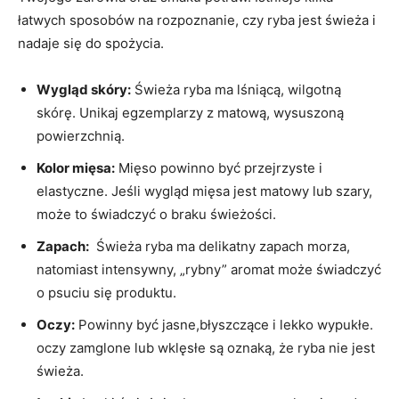
łatwych sposobów ‍na ​rozpoznanie, ⁣czy ryba jest świeża⁤ i
nadaje‍ się do spożycia.
Wygląd skóry:
Świeża ryba ma lśniącą, wilgotną
skórę. Unikaj egzemplarzy​ z matową,​ wysuszoną
powierzchnią.
Kolor mięsa:
⁣Mięso powinno być przejrzyste‌ i
⁤elastyczne.⁤ Jeśli wygląd mięsa jest matowy lub szary,
może to świadczyć o ⁣braku świeżości.
Zapach:
⁢ Świeża ryba ma delikatny⁢ zapach morza,
natomiast⁣ intensywny, ‍„rybny” aromat‍ może⁢ świadczyć‌
o psuciu się produktu.
Oczy:
Powinny ⁣być jasne,błyszczące‌ i lekko wypukłe. ​
oczy‌ zamglone⁣ lub wklęsłe⁢ są oznaką, że ryba nie ​jest
świeża.