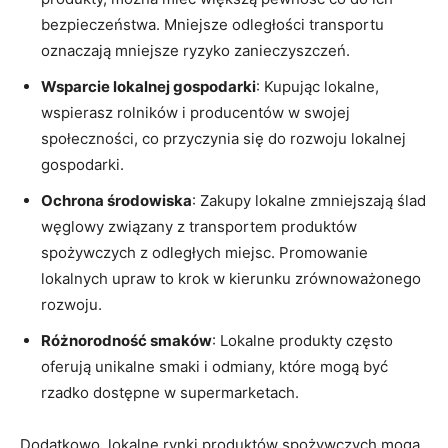
bezpieczeństwa. ⁢Mniejsze odległości⁢ transportu
oznaczają mniejsze ryzyko ‍zanieczyszczeń.
Wsparcie⁣ lokalnej gospodarki
: Kupując lokalne,
wspierasz rolników i ​producentów w swojej
społeczności, co przyczynia ⁤się do rozwoju ⁢lokalnej
gospodarki.
Ochrona środowiska
: Zakupy lokalne zmniejszają ślad
⁢węglowy⁣ związany z transportem⁢ produktów
⁣spożywczych ⁣z odległych miejsc. Promowanie
lokalnych⁢ upraw‍ to krok w kierunku‍ zrównoważonego
rozwoju.
Różnorodność smaków
: Lokalne produkty⁤ często
oferują​ unikalne smaki ‍i odmiany, które mogą⁢ być
rzadko dostępne‍ w supermarketach.
Dodatkowo, lokalne⁣ rynki produktów spożywczych mogą