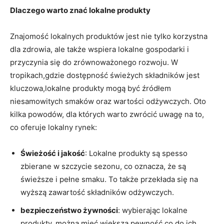
Dlaczego warto znać​ lokalne produkty
Znajomość lokalnych produktów jest nie tylko ⁤korzystna
dla ⁣zdrowia, ⁣ale także wspiera lokalne gospodarki i
⁤przyczynia się ⁢do⁢ zrównoważonego⁤ rozwoju. W
tropikach,gdzie dostępność świeżych składników jest
kluczowa,lokalne produkty mogą być źródłem
niesamowitych smaków ⁢oraz wartości odżywczych. Oto
kilka powodów, dla których ⁣warto ‍zwrócić uwagę na ⁢to,
co⁤ oferuje lokalny ⁢rynek:
Świeżość⁤ i jakość
: Lokalne⁤ produkty są ​spesso
zbierane w szczycie sezonu, co⁤ oznacza, że‌ są⁤
świeższe​ i pełne ⁢smaku. To także‍ przekłada się na
wyższą zawartość składników odżywczych.
bezpieczeństwo żywności
: wybierając lokalne
produkty, można mieć większą pewność co do ⁢ich