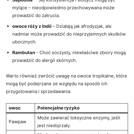
‌mylące – nieodpowiednio przechowywana⁢ może
prowadzić do​ zatrucia.
owoce róży z Indii
– ⁤Działają jak afrodyzjak, ale
nadmiar może prowadzić ⁢do nieprzyjemnych skutków
ubocznych.
Rambutan
⁣- Choć soczysty, ​niewłaściwe zbiory ⁣mogą
prowadzić do alergii skórnych.
Warto ⁣również⁤ zwrócić uwagę na owoce ⁤tropikalne, ‌które
mogą⁤ być podejrzane ze względu ⁣na sposób⁢ ich
przygotowania i sprzedawania:
owoc
Potencjalne ryzyko
Może zawierać toksyczne enzymy, jeśli
Pawpaw
jest niedojrzały.