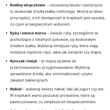
Rośliny strączkowe
⁣ – soczewica,fasola i ciecierzyca
to doskonałe źródła białka ‌roślinnego. Można je łatwo⁤
przyrządzić, a ich dostępność w⁢ tropikach jest wysoka,
co czyni ‌je bezpiecznym wyborem.
Ryby i‌ owoce morza
– świeże ryby,‌ szczególnie⁢ te​
pochodzące z lokalnych⁣ połowów,⁤ są doskonałym
źródłem białka. Wybieraj mniejsze ⁢ryby, które mają
mniejsze stężenie rtęci, takie‌ jak ​sardynki czy tilapia.
Kurczak i indyk
​- te mięsa są łatwe ‌do
przechowywania i przygotowywania. Wybieraj
sprawdzone‍ źródła, aby zminimalizować ⁤ryzyko‍
zakażeń bakteryjnych.
Nabiał
– ⁢wybieraj świeży nabiał, taki⁣ jak jogurt ‍czy​ ser.
W tropikach warto​ poszukać produktów, które są
pasteryzowane, co zwiększa ich bezpieczeństwo.