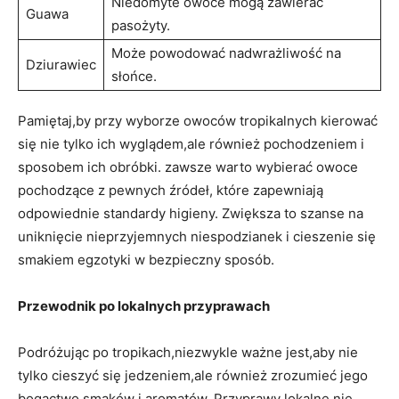
Niedomyte owoce mogą zawierać
Guawa
pasożyty.
Może powodować⁣ nadwrażliwość na
Dziurawiec
słońce.
Pamiętaj,by przy⁤ wyborze owoców tropikalnych kierować
się nie tylko⁢ ich wyglądem,ale również pochodzeniem i
sposobem​ ich obróbki. zawsze warto wybierać owoce
pochodzące z pewnych ⁢źródeł, które zapewniają
odpowiednie⁤ standardy‌ higieny.⁣ Zwiększa ⁤to szanse na
⁣uniknięcie nieprzyjemnych niespodzianek ‍i cieszenie ⁢się
smakiem‍ egzotyki w bezpieczny⁢ sposób.
Przewodnik po lokalnych przyprawach
Podróżując po tropikach,niezwykle ważne jest,aby nie
tylko cieszyć się jedzeniem,ale⁤ również‌ zrozumieć ​jego
bogactwo ​smaków i aromatów. Przyprawy lokalne ⁣nie