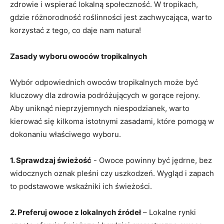
zdrowie ⁢i wspierać ⁤lokalną​ społeczność. W tropikach,
gdzie różnorodność roślinności ‍jest zachwycająca, warto‌
korzystać⁣ z ⁣tego, co daje nam⁢ natura!
Zasady wyboru owoców tropikalnych
Wybór​ odpowiednich ⁣owoców tropikalnych może ⁤być
kluczowy dla zdrowia podróżujących w gorące rejony.
Aby uniknąć nieprzyjemnych‍ niespodzianek, warto
kierować się‍ kilkoma istotnymi zasadami, które ‌pomogą w
dokonaniu​ właściwego ‍wyboru.
1. Sprawdzaj świeżość
‍- Owoce⁤ powinny być jędrne, bez
widocznych⁣ oznak pleśni czy ‍uszkodzeń. Wygląd i zapach
to podstawowe wskaźniki ich świeżości.
2. Preferuj owoce z lokalnych‍ źródeł
– Lokalne rynki