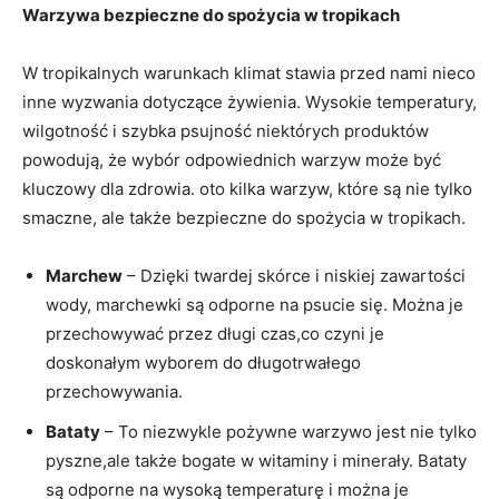
Warzywa bezpieczne do ⁢spożycia w tropikach
W tropikalnych warunkach⁢ klimat stawia przed nami nieco
inne wyzwania ⁤dotyczące ​żywienia. Wysokie temperatury,​
wilgotność i szybka psujność niektórych‌ produktów
powodują, że wybór odpowiednich ​warzyw może ⁣być
⁣kluczowy dla zdrowia. oto⁣ kilka ⁢warzyw, które są nie tylko
smaczne, ⁣ale ‌także bezpieczne do spożycia w tropikach.
Marchew
– ⁢Dzięki twardej skórce i ‍niskiej‌ zawartości
wody, marchewki są odporne na psucie się. Można je⁢
przechowywać‌ przez długi czas,co czyni je
⁢doskonałym wyborem do długotrwałego
przechowywania.
Bataty
– To niezwykle pożywne warzywo jest nie⁤ tylko
pyszne,ale także bogate w witaminy i minerały. Bataty⁣
są odporne na wysoką temperaturę i​ można je