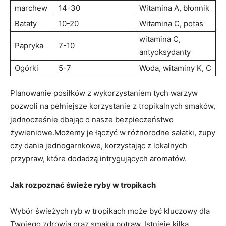
marchew
14-30
Witamina A, błonnik
Bataty
10-20
Witamina C, ⁤potas
witamina C,⁣
Papryka
7-10
antyoksydanty
Ogórki
5-7
Woda, witaminy K, C
Planowanie posiłków z ​wykorzystaniem tych warzyw
pozwoli ⁢na pełniejsze korzystanie z tropikalnych smaków,⁣
jednocześnie dbając o⁢ nasze bezpieczeństwo
żywieniowe.Możemy je łączyć w różnorodne sałatki, zupy⁣
czy​ dania ‌jednogarnkowe, ⁤korzystając z⁢ lokalnych
przypraw,‍ które dodadzą intrygujących ⁢aromatów.
Jak rozpoznać świeże ryby w ⁤tropikach
Wybór‌ świeżych‌ ryb w tropikach ⁣może być kluczowy dla
Twojego zdrowia oraz ⁢smaku potraw. Istnieje ⁣kilka