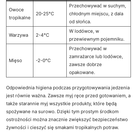
Przechowywać ‌w suchym,
Owoce
20-25°C
⁣chłodnym miejscu, z dala
tropikalne
od słońca.
W lodówce, w
Warzywa
2-4°C
przewiewnym pojemniku.
Przechowywać w​
zamrażarce lub lodówce,
Mięso
-2-0°C
zawsze⁤ dobrze
opakowane.
Odpowiednia higiena podczas przygotowywania jedzenia
jest‍ równie⁣ ważna. Zawsze myj ręce przed ​gotowaniem, a
​także starannie myj ‍wszystkie produkty, które będą ​
spożywane⁢ na​ surowo. Dzięki ‌tym prostym środkom
ostrożności ⁤można ‌znacznie zwiększyć bezpieczeństwo
żywności⁣ i cieszyć się‌ smakami tropikalnych potraw.