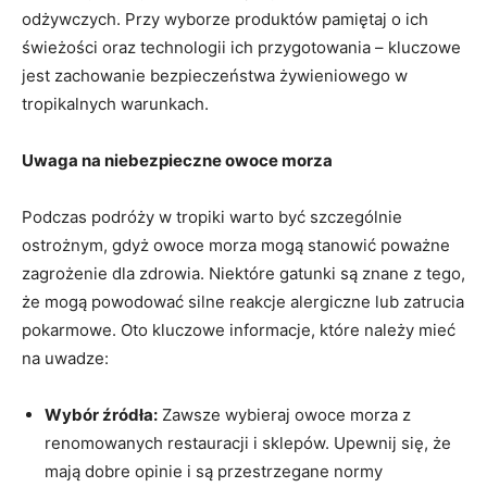
odżywczych. ‌Przy wyborze produktów pamiętaj ⁣o ich
świeżości ⁢oraz‌ technologii ich przygotowania – kluczowe‍
jest zachowanie⁢ bezpieczeństwa żywieniowego ‌w
tropikalnych warunkach.
Uwaga na niebezpieczne owoce morza
Podczas ⁢podróży w tropiki warto być ​szczególnie
ostrożnym, gdyż ‍owoce morza ⁤mogą stanowić poważne⁢
zagrożenie dla zdrowia. Niektóre gatunki są ⁤znane ⁣z‍ tego,
że mogą powodować silne reakcje⁢ alergiczne lub zatrucia
pokarmowe. Oto ​kluczowe informacje,⁤ które ⁤należy⁤ mieć
na uwadze:
Wybór źródła:
⁣Zawsze wybieraj owoce ‌morza ​z
renomowanych restauracji i​ sklepów. Upewnij się,​ że
mają dobre opinie i są przestrzegane normy