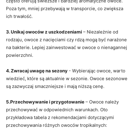
często ‍oferują​ świeższe i⁢ bardziej⁤ aromatyczne owoce.
Poza tym, mniej przebywają⁣ w transporcie, co zwiększa
ich ​trwałość.
3. Unikaj owoców‌ z uszkodzeniami
– Niezależnie od
rodzaju, owoce z nacięciami‍ czy rdzą mogą być narażone⁣
na bakterie. Lepiej zainwestować ⁣w owoce o nienagannej
powierzchni.
4. Zwracaj uwagę na sezony
‌- Wybierając owoce, ⁢warto
wiedzieć, które są aktualnie ⁢w sezonie. Owoce sezonowe
⁤są zazwyczaj smaczniejsze ⁤i mają niższą cenę.
5.Przechowywanie i przygotowanie
– Owoce należy
przechowywać w⁢ odpowiednich warunkach. ⁣Oto
przykładowa tabela z⁣ rekomendacjami‍ dotyczącymi
przechowywania różnych owoców‌ tropikalnych: