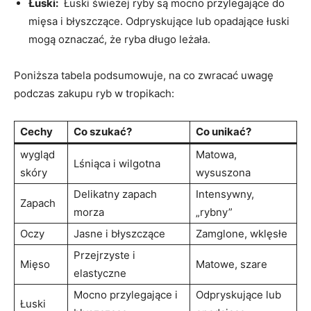
Łuski:
​ Łuski świeżej ryby‌ są mocno przylegające do
mięsa ⁤i błyszczące. Odpryskujące lub opadające łuski
mogą oznaczać, że ryba długo‍ leżała.
Poniższa tabela podsumowuje, na co zwracać ⁤uwagę
podczas zakupu ryb w tropikach:
Cechy
Co szukać?
Co ⁢unikać?
wygląd
Matowa,
Lśniąca i wilgotna
skóry
wysuszona
Delikatny zapach
Intensywny,
Zapach
morza
„rybny”
Oczy
Jasne i błyszczące
Zamglone, wklęsłe
Przejrzyste ⁣i ​
Mięso
Matowe, szare
elastyczne
Mocno ​przylegające i
Odpryskujące⁣ lub
Łuski