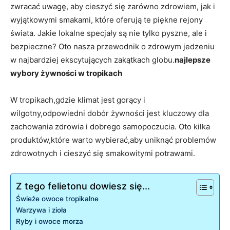
zwracać uwagę,⁣ aby cieszyć się zarówno zdrowiem, jak ⁤i⁢
wyjątkowymi smakami, ⁤które oferują te piękne rejony
świata. Jakie lokalne specjały⁣ są nie tylko pyszne, ale i
⁣bezpieczne?​ Oto nasza ⁤przewodnik o zdrowym jedzeniu
w najbardziej‍ ekscytujących zakątkach globu.
najlepsze
wybory żywności w tropikach
W‌ tropikach,gdzie klimat jest ‌gorący i
wilgotny,odpowiedni dobór żywności jest kluczowy dla
⁢zachowania zdrowia i dobrego samopoczucia. Oto‍ kilka
produktów,które warto wybierać,aby uniknąć​ problemów
zdrowotnych i cieszyć się⁤ smakowitymi potrawami.
Z tego felietonu dowiesz się...
Świeże owoce tropikalne
Warzywa i zioła
Ryby ⁢i owoce morza