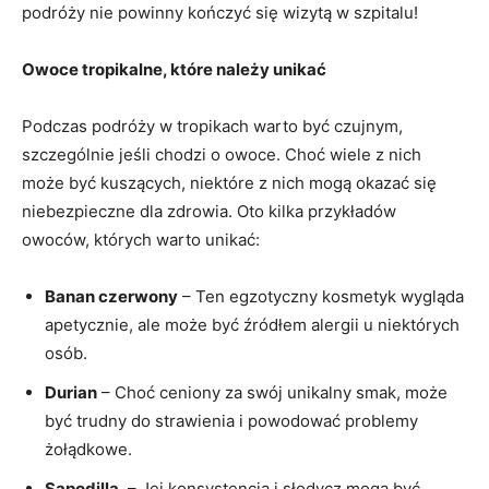
podróży nie powinny kończyć się wizytą w ‍szpitalu!
Owoce ​tropikalne, które należy ⁣unikać
Podczas podróży w ⁤tropikach warto być czujnym,⁤
szczególnie ‌jeśli chodzi o owoce. Choć ⁣wiele z nich
może być kuszących, niektóre z⁣ nich mogą okazać się‍
niebezpieczne dla zdrowia. Oto kilka przykładów
owoców, których‌ warto unikać:
Banan czerwony
– Ten ⁢egzotyczny‍ kosmetyk wygląda
apetycznie, ale może ‌być źródłem alergii u niektórych
osób.
Durian
– Choć ceniony za swój ⁢unikalny smak, może
być trudny ‍do⁣ strawienia ⁢i‍ powodować problemy
‌żołądkowe.
Sapodilla
⁣ – Jej konsystencja i słodycz‌ mogą być