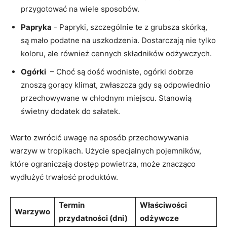
przygotować‌ na wiele sposobów.
Papryka
-⁢ Papryki, szczególnie te z grubsza skórką,
są‍ mało‌ podatne ⁤na uszkodzenia. Dostarczają ‍nie tylko‌
koloru, ⁢ale ​również cennych składników odżywczych.
Ogórki
⁣ – Choć są ⁢dość ‌wodniste, ⁤ogórki dobrze
znoszą ‍gorący ​klimat, zwłaszcza gdy są odpowiednio
przechowywane‌ w chłodnym miejscu. Stanowią
świetny dodatek do sałatek.
Warto zwrócić uwagę na ⁣sposób przechowywania⁤
warzyw⁢ w tropikach. Użycie specjalnych pojemników,
które ograniczają⁤ dostęp ‌powietrza, może ‍znacząco
wydłużyć trwałość produktów.
Termin
Właściwości‍
Warzywo
przydatności (dni)
odżywcze