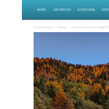
HOME
ARCHIWUM
KATEGORIE
KON
Strona główna
Polska
Tajemnice Pocysterskiego Ze