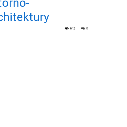
torno-
chitektury
643
0