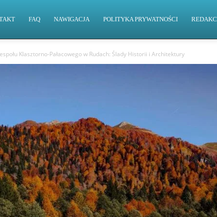
TAKT
FAQ
NAWIGACJA
POLITYKA PRYWATNOŚCI
REDAKC
społu Klasztorno-Pałacowego w Rudach: Ślady Historii i Architektury