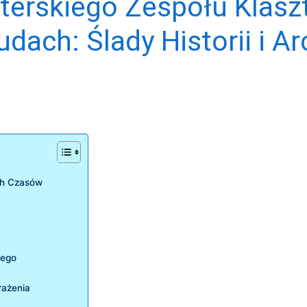
terskiego Zespołu Klasz
ach: Ślady Historii i Ar
ych Czasów
wego
rażenia