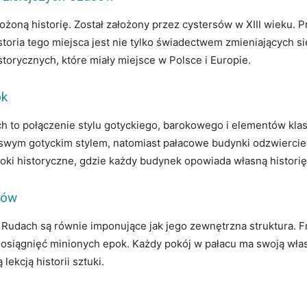
żoną historię. Został założony przez cystersów w XIII wieku. P
storia tego miejsca jest nie tylko świadectwem zmieniających si
orycznych, które miały miejsce w Polsce i Europie.
ok
h to połączenie stylu gotyckiego, barokowego i elementów klas
wym gotyckim stylem, natomiast pałacowe budynki odzwiercied
oki historyczne, gdzie każdy budynek opowiada własną historię
sów
udach są równie imponujące jak jego zewnętrzna struktura. Fr
siągnięć minionych epok. Każdy pokój w pałacu ma swoją własną
lekcją historii sztuki.