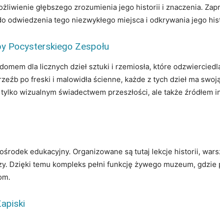
ożliwienie głębszego zrozumienia jego historii i znaczenia. Za
 do odwiedzenia tego niezwykłego miejsca i odkrywania jego hist
rby Pocysterskiego Zespołu
mem dla licznych dzieł sztuki i rzemiosła, które odzwierciedla
źb po freski i malowidła ścienne, każde z tych dzieł ma swoją 
e tylko wizualnym świadectwem przeszłości, ale także źródłem in
rodek edukacyjny. Organizowane są tutaj lekcje historii, warsz
y. Dzięki temu kompleks pełni funkcję żywego muzeum, gdzie pr
om.
apiski