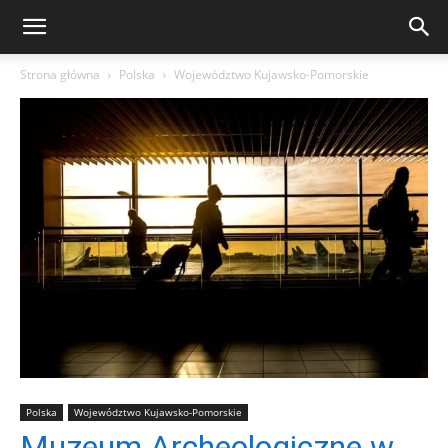
Strona główna
Polska
Województwo Kujawsko-Pomorskie
Polska
Województwo Kujawsko-Pomorskie
Muzeum Archeologiczne w