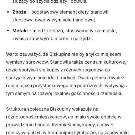
służący ​do‌ szycia odzieży i obuwia.
Zboża
– podstawowy element ‌diety, stanowił⁢
kluczowy towar w wymianie handlowej.
Metale
– miedź i żelazo, stosowane w rzemiośle,
zwłaszcza w wyrobie broni i narzędzi.
Warto zauważyć, że Biskupina nie była tylko miejscem
wymiany ‍surowców.⁣ Stanowiła także centrum kulturowe,
gdzie spotykali⁣ się ⁣kupcy⁣ z ⁤różnych regionów, co
sprzyjało wymianie idei i tradycji. Osada‌ pełniła również
rolę miejsca przystankowego dla podróżnych, wpływając
tym samym na rozwój lokalnej gościnności i rzemiosła.
Struktura społeczna Biskupiny wskazuje na
różnorodność mieszkańców, co⁢ miało swoje ‌odbicie w
prowadzeniu handlu. Rzemieślnicy, kupcy, a nawet
rolnicy współżyli w harmonijnej symbiozie, co zapewniało