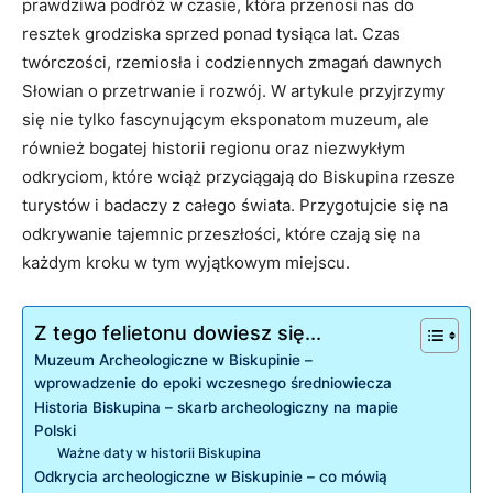
prawdziwa podróż w czasie, która przenosi ‍nas do⁣
resztek grodziska sprzed ponad tysiąca lat. Czas
twórczości, rzemiosła i codziennych zmagań dawnych
Słowian o przetrwanie i rozwój. W artykule przyjrzymy
się nie tylko fascynującym eksponatom muzeum, ale
również bogatej historii​ regionu ⁢oraz niezwykłym
odkryciom,​ które wciąż​ przyciągają do‌ Biskupina rzesze
turystów i badaczy z całego świata. Przygotujcie⁣ się na
odkrywanie tajemnic przeszłości, które czają się na
każdym ‌kroku w tym wyjątkowym miejscu.
Z tego felietonu dowiesz się...
Muzeum Archeologiczne ‍w Biskupinie –
wprowadzenie do epoki wczesnego średniowiecza
Historia Biskupina ⁢– skarb archeologiczny na mapie
Polski
Ważne daty w historii Biskupina
Odkrycia archeologiczne ⁤w Biskupinie – co mówią