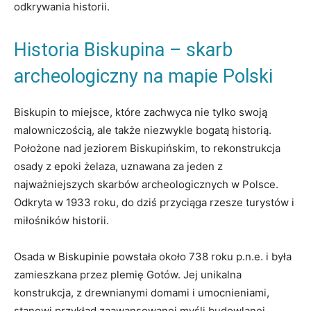
odkrywania historii.
Historia Biskupina ⁢– skarb
archeologiczny na mapie Polski
Biskupin ‌to miejsce, które zachwyca nie tylko swoją⁢
malowniczością, ale także niezwykle bogatą historią.
Położone ‌nad jeziorem Biskupińskim, to⁢ rekonstrukcja
osady z epoki żelaza, uznawana⁢ za jeden z
najważniejszych skarbów archeologicznych w Polsce.
Odkryta w 1933 roku, do dziś ⁤przyciąga rzesze turystów i
miłośników historii.
Osada w Biskupinie powstała około 738‌ roku p.n.e. i⁢ była
zamieszkana przez plemię Gotów. Jej unikalna
konstrukcja, z drewnianymi domami i umocnieniami,
⁤stanowi przykład zaawansowanej myśli budowlanej⁣