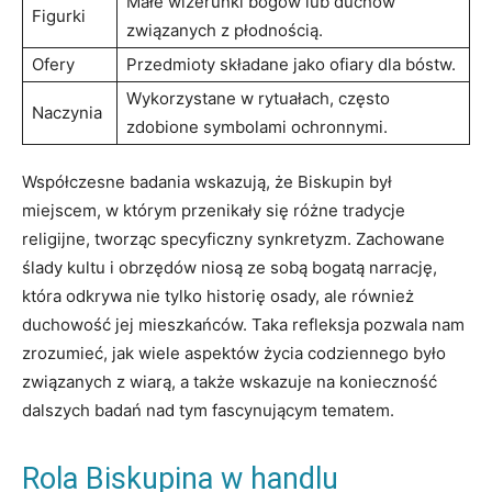
Małe wizerunki bogów lub ‍duchów
Figurki
związanych z płodnością.
Ofery
Przedmioty składane jako ofiary dla bóstw.
Wykorzystane w rytuałach, często
Naczynia
zdobione symbolami ochronnymi.
Współczesne badania wskazują,⁣ że Biskupin był
⁣miejscem, w którym przenikały się różne tradycje
religijne, tworząc specyficzny synkretyzm.⁢ Zachowane
ślady kultu i⁣ obrzędów niosą ze sobą bogatą narrację,
która odkrywa nie tylko historię osady, ⁢ale również
duchowość​ jej mieszkańców. Taka⁤ refleksja pozwala⁢ nam
zrozumieć, jak wiele aspektów życia‍ codziennego było
związanych z wiarą, a także wskazuje na konieczność
dalszych‍ badań nad tym fascynującym tematem.
Rola Biskupina‍ w ​handlu