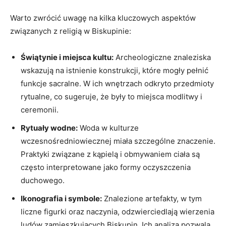
Warto‍ zwrócić⁢ uwagę na kilka kluczowych aspektów
związanych z religią w Biskupinie:
Świątynie i miejsca kultu:
Archeologiczne znaleziska
wskazują na ‍istnienie konstrukcji, które mogły pełnić
funkcje sacralne. W ich wnętrzach ​odkryto przedmioty
rytualne, co sugeruje, że były to miejsca modlitwy i
ceremonii.
Rytuały wodne:
Woda w kulturze
wczesnośredniowiecznej miała szczególne⁢ znaczenie.
Praktyki związane z kąpielą i obmywaniem ciała są
często ​interpretowane jako formy oczyszczenia
duchowego.
Ikonografia i ⁤symbole:
Znalezione ⁢artefakty, w tym
liczne figurki oraz⁣ naczynia, odzwierciedlają wierzenia
ludów zamieszkujących Biskupin. Ich ‌analiza pozwala