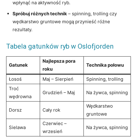
wpłynąć na aktywność ryb.
Spróbuj różnych technik
– spinning, trolling czy
wędkarstwo gruntowe mogą przynieść różne
rezultaty.
Tabela gatunków ryb w Oslofjorden
Najlepsza pora
Gatunek
Technika połowu
roku
Łosoś
Maj – Sierpień
Spinning, trolling
Troć
Grudzień – Maj
Na żywca, spinning
wędrowna
Wędkarstwo
Dorsz
Cały rok
gruntowe
Czerwiec –
Sielawa
Na żywca, spinning
wrzesień