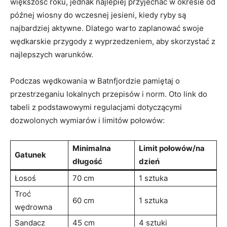
większość roku, jednak najlepiej przyjechać w okresie od
późnej wiosny do wczesnej jesieni, kiedy ryby są
najbardziej aktywne. Dlatego warto zaplanować swoje
wędkarskie przygody z wyprzedzeniem, aby skorzystać z
najlepszych warunków.
Podczas wędkowania w Batnfjordzie pamiętaj o
przestrzeganiu lokalnych przepisów i norm. Oto link do
tabeli z podstawowymi regulacjami dotyczącymi
dozwolonych wymiarów i limitów połowów:
Minimalna
Limit połowów/na
Gatunek
długość
dzień
Łosoś
70 cm
1 sztuka
Troć
60 cm
1 sztuka
wędrowna
Sandacz
45 cm
4 sztuki