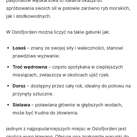
pasjonatów wędkarstwa to idealna okazja do
spróbowania swoich sił w połowie zarówno ryb morskich,
jak i słodkowodnych.
W Oslofjorden można liczyć na takie gatunki jak:
Łosoś
– znany ze swojej siły i waleczności, stanowi
prawdziwe wyzwanie.
Troć wędrowna
– często spotykana w cieplejszych
miesiącach, zwłaszcza w okolicach ujść rzek.
Dorsz
– dostępny przez cały rok, idealny do połowu na
przynęty sztuczne.
Sielawa
– poławiana głównie w głębszych wodach,
może być trudna do złowienia.
jednym z najpopularniejszych miejsc w Oslofjorden jest
okolica wysp Hawang. Oferuje ona znakomite warunki do