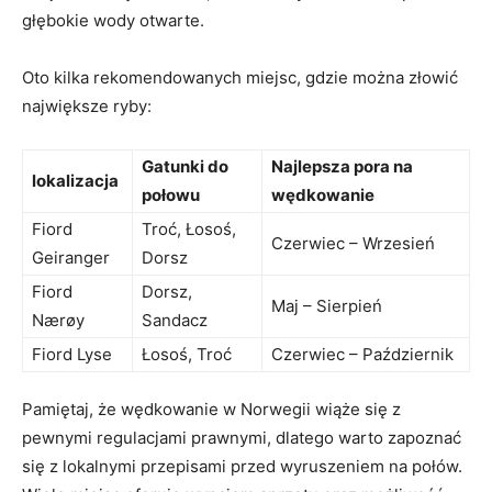
głębokie wody otwarte.
Oto kilka rekomendowanych miejsc, gdzie można złowić
największe ryby:
Gatunki do
Najlepsza pora na
lokalizacja
połowu
wędkowanie
Fiord
Troć, Łosoś,
Czerwiec – Wrzesień
Geiranger
Dorsz
Fiord
Dorsz,
Maj – Sierpień
Nærøy
Sandacz
Fiord Lyse
Łosoś, Troć
Czerwiec – Październik
Pamiętaj, że wędkowanie w Norwegii wiąże się z
pewnymi regulacjami prawnymi, dlatego warto zapoznać
się z lokalnymi przepisami przed wyruszeniem na połów.