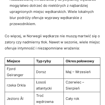
mogą łatwo dotrzeć do niektórych z najbardziej
upragnionych miejsc wędkarskich. Wiele lokalnych
biur podróży oferuje wyprawy wędkarskie z
przewodnikiem.
Co więcej, w Norwegii wędkarze nie muszą martwić się o
zatory czy nadmierny tłok. Nawet w sezonie, wiele miejsc
oferuje intymność i niezapomniane wrażenia:
Miejsce
Typ ryby
Okres połowowy
Fjord
Dorsz
Maj – Wrzesień
Geiranger
Łosoś
Czerwiec –
rzeka Orkla
atlantycki
Sierpień
Troć
Jezioro Ål
Cały rok
wędrowna