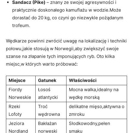
Sandacz (Pike)
– znany ze swojej agresywności i
praktycznie doskonałego kamuflażu w wodzie.Może
dorastać do 20 kg, co czyni go niezwykle pożądanym
trofeum.
Wędkarze powinni zwrócić uwagę na lokalizację i techniki
połowu,jakie stosują w Norwegii,aby zwiększyć swoje
szanse na złapanie tych imponujących ryb. Oto kilka
miejsc,w których warto próbować:
Miejsce
Gatunek
Właściwości
Fiordy
Łosoś
Mocna walka,idealny na
Norweskie
atlantycki
wędkę morską
Rzeki
Troć
delikatne mięso,aktywna o
Lofoty
wędrowna
zmroku
Jeziora
Bakłażan
Słodkowodny,pełen
Nordland
norweski
smaku