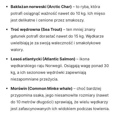
Bakłażan norweski (Arctic Char)
– to ryba, która
potrafi osiągnąć ważność nawet do 10 kg. Ich mięso
jest delikatne i cenione przez smakoszy.
Troć wędrowna (Sea Trout)
– ten mniej znany
gatunek potrafi dorastać nawet do 15 kg. Wędkarze
uwielbiają je za swoją waleczność i smakołykowe
walory.
Łosoś atlantycki (Atlantic Salmon)
– ikona
wędkarskiego raju Norwegii. Osiągają wagę ponad 30
kg, a ich sezonowe wędrówki zapewniają
niezapomniane przeżycia.
Morświn (Common Minke whale)
– choć bardziej
przypomina ssaka, jego niesamowite rozmiary (nawet
do 10 metrów długości) sprawiają, że wielu wędkarzy
jest zafascynowanych ich widokiem podczas łowienia.