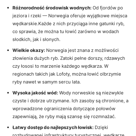
Różnorodność środowisk wodnych:
Od fjordów po
jeziora i rzeki — Norwegia oferuje wyjątkowe miejsca
wędkarskie.Każde z nich przyciąga inne gatunki ryb,
co sprawia, że można tu łowić zarówno w wodach
słodkich, jak i słonych.
Wielkie okazy:
Norwegia jest znana z możliwości
złowienia dużych ryb. Zatoki pełne dorszy, rdzawych
czy łososi to marzenie każdego wędkarza. W
regionach takich jak Lofoty, można łowić olbrzymie
ryby nawet w samym sercu lata.
Wysoka jakość wód:
Wody norweskie są niezwykle
czyste i dobrze utrzymane. Ich zasoby są chronione, a
wprowadzone ograniczenia dotyczące połowów
zapewniają, że ryby mają szansę się rozmnażać.
Łatwy dostęp do najlepszych łowisk:
Dzięki
rozbudowanej infrastruktury turystycznej, wędkarze