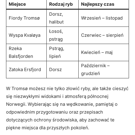
Miejsce
Rodzaj ryb
Najlepszy czas
Dorsz,
Fiordy Tromsø
Wrzesień – listopad
halibut
Łosoś,
Wyspa Kvaløya
Czerwiec – sierpień
pstrąg
Rzeka
Pstrąg,
Kwiecień – maj
Balsfjorden
lipień
Październik –
Zatoka Ersfjord
Dorsz
grudzień
W Tromsø możesz nie tylko złowić ryby, ale także cieszyć
się niezwykłymi widokami i atmosferą północnej
Norwegii. Wybierając się na wędkowanie, pamiętaj o
odpowiednim przygotowaniu oraz przepisach
dotyczących ochrony środowiska, aby zachować te
piękne miejsca dla przyszłych pokoleń.