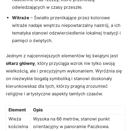
odwiedzających w⁣ czasy ⁣przeszłe.
Witraże
– Światło przenikające⁢ przez kolorowe
witraże⁤ nadaje⁣ wnętrzu ⁢niepowtarzalny nastrój, a ‍ich
tematyka stanowi​ odzwierciedlenie lokalnej tradycji​ i
⁣pamięci o świętych.
Jednym z najcenniejszych‍ elementów tej świątyni jest
ołtarz ⁣główny
, ⁢który przyciąga‍ wzrok ‌nie tylko swoją
wielkością, ale ​i precyzyjnym wykonaniem. Wyróżnia się
on⁤ niezwykle⁤ bogatą symboliką i stanowi doskonały
‍kierunkowskaz ⁣dla tych, którzy pragną zrozumieć
religijne i artystyczne aspekty tamtych ⁣czasów.
Element
Opis
Wieża
Wysoka na ⁤66 metrów, stanowi punkt
kościelna
orientacyjny w panoramie Paczkowa.