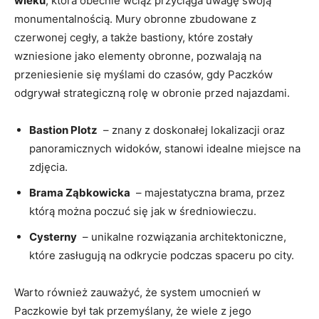
wieku
, która ⁣obecnie wciąż przyciąga uwagę swoją‌
monumentalnością.‌ Mury obronne zbudowane z
czerwonej cegły, a⁣ także bastiony, które⁤ zostały
wzniesione‍ jako⁢ elementy obronne, pozwalają ⁤na
przeniesienie się myślami do czasów,⁣ gdy‍ Paczków
odgrywał strategiczną rolę w⁣ obronie ‍przed najazdami.
Bastion ‍Plotz
⁢ – znany z doskonałej lokalizacji oraz
panoramicznych widoków,​ stanowi⁤ idealne miejsce ⁣na
‌zdjęcia.
Brama Ząbkowicka
⁤ – majestatyczna brama, przez
którą można poczuć się jak w średniowieczu.
Cysterny
⁣ – unikalne rozwiązania architektoniczne,
które zasługują na ‌odkrycie podczas spaceru ​po city.
Warto również zauważyć, że system umocnień w
Paczkowie był tak przemyślany, że wiele z jego