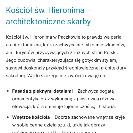
Kościół św. ‌Hieronima –
architektoniczne⁢ skarby
Kościół św. Hieronima⁤ w Paczkowie‍ to​ prawdziwa perła
architektoniczna, która ⁢zachwyca nie⁢ tylko mieszkańców,
ale i turystów przybywających z różnych stron ⁤Polski.
⁢Jego budowla,⁣ charakteryzująca się⁣ gotyckim stylem,
stanowi doskonały⁣ przykład⁤ średniowiecznej ⁢architektury
sakralnej.⁣ Warto szczególnie‍ zwrócić uwagę⁤ na:
Fasada z pięknymi detalami
– Zachwyca bogatą⁢
ornamentyką oraz wykonaną z‌ piaskowca różową
elewacją, która emanuje ⁤tajemniczością i​ historią.
Wnętrze kościoła
– Dobrze zachowane wnętrze kryje
w sobie cenne dzieła​ sztuki, takie jak obrazy
naścienne‍ oraz rzeźby, które ‍przenoszą