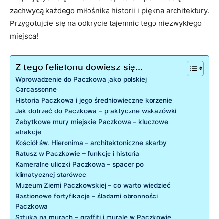
zachwycą każdego miłośnika historii ⁢i piękna‍ architektury.
Przygotujcie się na odkrycie tajemnic tego⁢ niezwykłego​
miejsca!
Z tego felietonu dowiesz się...
Wprowadzenie do⁤ Paczkowa jako polskiej
Carcassonne
Historia Paczkowa i jego średniowieczne korzenie
Jak dotrzeć do Paczkowa ⁤– praktyczne wskazówki
Zabytkowe mury miejskie⁢ Paczkowa – kluczowe
atrakcje
Kościół św. ‌Hieronima – architektoniczne⁢ skarby
Ratusz w Paczkowie ‍– funkcje i historia
Kameralne uliczki Paczkowa – ‌spacer po⁣
klimatycznej starówce
Muzeum Ziemi Paczkowskiej – ‍co warto wiedzieć
Bastionowe fortyfikacje –‌ śladami ‍obronności
Paczkowa
Sztuka‍ na murach – graffiti i murale w Paczkowie