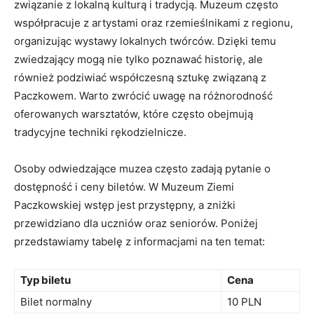
związanie z lokalną kulturą i tradycją. Muzeum ‌często
współpracuje z artystami oraz‍ rzemieślnikami z ‌regionu,
‌organizując ⁢wystawy lokalnych twórców. Dzięki temu
⁢zwiedzający mogą nie ⁣tylko poznawać historię, ale
⁤również podziwiać współczesną sztukę związaną⁣ z
Paczkowem.⁣ Warto zwrócić uwagę na różnorodność
oferowanych warsztatów, które⁢ często obejmują
tradycyjne techniki ‌rękodzielnicze.
Osoby odwiedzające ​muzea ⁤często​ zadają pytanie o
‍dostępność i ceny biletów. W Muzeum Ziemi
Paczkowskiej⁤ wstęp jest przystępny,⁢ a⁤ zniżki
przewidziano dla uczniów oraz seniorów. ‌Poniżej⁢
przedstawiamy tabelę z ‌informacjami na ten temat:
Typ biletu
Cena
Bilet​ normalny
10‌ PLN