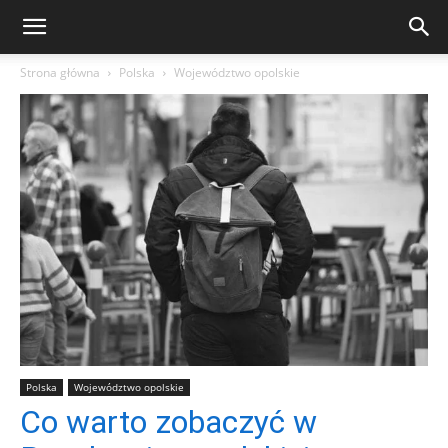
Strona główna
Polska
Województwo opolskie
Polska
Województwo opolskie
Co warto zobaczyć w