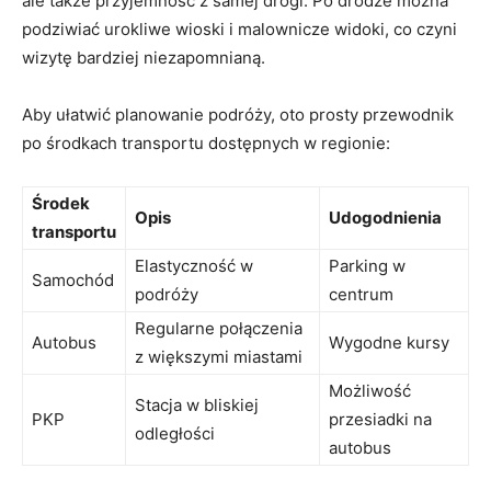
ale także przyjemność z samej drogi. Po drodze można
podziwiać urokliwe⁤ wioski i malownicze widoki, co ‌czyni⁣
wizytę bardziej niezapomnianą.
Aby ułatwić planowanie‍ podróży, oto ⁤prosty⁣ przewodnik
po środkach transportu dostępnych⁢ w regionie:
Środek
Opis
Udogodnienia
transportu
Elastyczność‍ w
Parking w‍
Samochód
podróży
centrum
Regularne połączenia
Autobus
Wygodne ⁤kursy
z większymi ⁣miastami
Możliwość
Stacja⁤ w bliskiej
PKP
przesiadki na
odległości
autobus