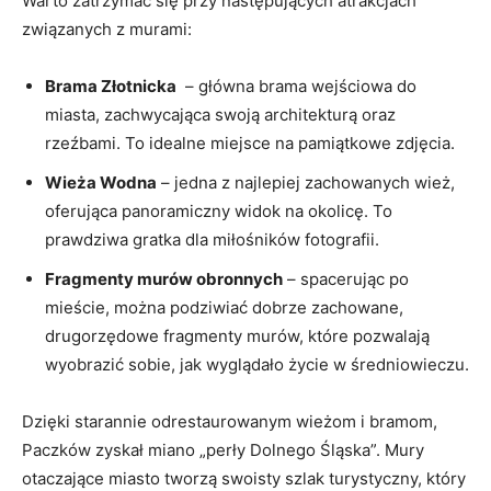
Warto zatrzymać​ się‌ przy ⁤następujących atrakcjach
związanych z murami:
Brama ⁣Złotnicka
⁢ – główna brama wejściowa do
miasta, zachwycająca swoją architekturą ⁤oraz⁢
rzeźbami. To ⁢idealne ​miejsce na pamiątkowe zdjęcia.
Wieża Wodna
– jedna z najlepiej⁤ zachowanych wież,​
oferująca ⁤panoramiczny ⁢widok⁤ na ⁤okolicę. To
⁣prawdziwa ​gratka⁤ dla‌ miłośników fotografii.
Fragmenty ⁣murów obronnych
– spacerując po
mieście, można⁣ podziwiać dobrze zachowane,
drugorzędowe fragmenty murów, które pozwalają
wyobrazić sobie,⁣ jak wyglądało życie w średniowieczu.
Dzięki‍ starannie ⁤odrestaurowanym⁣ wieżom​ i bramom,
Paczków zyskał miano „perły Dolnego Śląska”. ‍Mury
otaczające miasto tworzą swoisty szlak turystyczny, który⁢