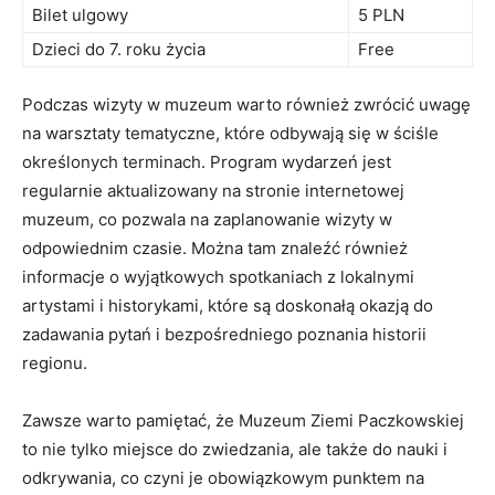
Bilet ulgowy
5 PLN
Dzieci do 7. roku życia
Free
Podczas ⁤wizyty w ⁣muzeum warto również⁤ zwrócić uwagę​
na warsztaty tematyczne, które odbywają się w ściśle
określonych terminach. ‌Program wydarzeń jest
regularnie aktualizowany na stronie ⁢internetowej⁤
muzeum, ⁢co pozwala ​na zaplanowanie ‍wizyty w
odpowiednim czasie. Można tam znaleźć ‍również
informacje o wyjątkowych spotkaniach z lokalnymi
artystami i historykami, ⁣które ‌są doskonałą okazją do‍
zadawania ‍pytań ⁣i bezpośredniego⁣ poznania historii⁣
regionu.
Zawsze warto pamiętać, że Muzeum Ziemi Paczkowskiej
to‌ nie tylko miejsce do ⁢zwiedzania,‍ ale także do nauki⁢ i
odkrywania,⁤ co czyni je obowiązkowym punktem na