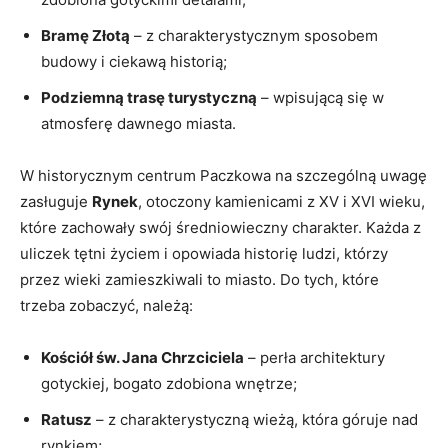
Bramę ‍Złotą
– z charakterystycznym sposobem⁣
budowy i ciekawą‍ historią;
Podziemną ‍trasę⁤ turystyczną
‌– wpisującą się w
atmosferę dawnego miasta.
W ​historycznym centrum Paczkowa na szczególną uwagę
​zasługuje
Rynek
, otoczony kamienicami⁣ z XV i XVI wieku,
które zachowały swój ⁤średniowieczny charakter. Każda⁤ z
uliczek tętni życiem⁢ i opowiada historię ludzi, którzy
‍przez wieki zamieszkiwali to miasto. Do tych, które
trzeba⁤ zobaczyć, należą:
Kościół św. ​Jana Chrzciciela
– perła architektury⁤
gotyckiej, ‌bogato zdobiona ‌wnętrze;
Ratusz
–⁣ z charakterystyczną ⁣wieżą, która góruje nad
‌rynkiem;