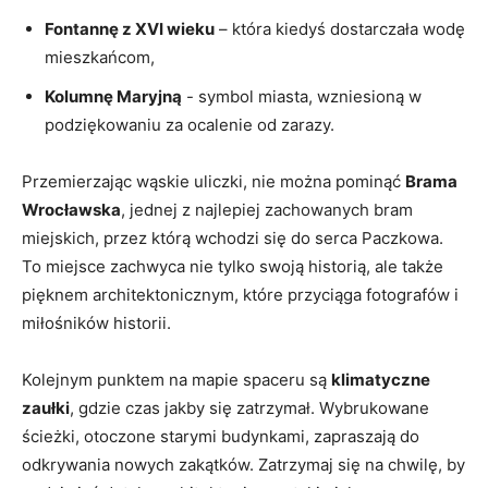
Fontannę z XVI ⁢wieku
– ‌która kiedyś dostarczała wodę
​mieszkańcom,
Kolumnę​ Maryjną
​- symbol⁣ miasta, wzniesioną w
podziękowaniu​ za ocalenie od⁢ zarazy.
Przemierzając wąskie uliczki, ‌nie można pominąć
Brama
Wrocławska
, ⁣jednej z‍ najlepiej zachowanych‌ bram
miejskich, przez⁤ którą ⁣wchodzi ⁢się do serca​ Paczkowa.
To ​miejsce zachwyca nie tylko swoją historią,⁤ ale także
pięknem architektonicznym, które przyciąga fotografów i
miłośników historii.
Kolejnym punktem na mapie spaceru są
klimatyczne
zaułki
, gdzie czas ⁣jakby się zatrzymał. Wybrukowane
ścieżki, otoczone starymi budynkami, zapraszają do
odkrywania nowych⁤ zakątków. Zatrzymaj się na ⁢chwilę,‍ by