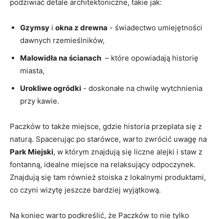
podziwiać detale ​architektoniczne, takie jak:
Gzymsy
i
okna ⁢z drewna
⁤- świadectwo umiejętności
⁤dawnych rzemieślników,
Malowidła na ścianach
⁣ – które⁢ opowiadają historię
miasta,
Urokliwe ogródki
-‌ doskonałe na chwilę wytchnienia ​
przy kawie.
Paczków⁣ to‌ także miejsce, ‍gdzie historia przeplata się‍ z
naturą.⁢ Spacerując po ‌starówce,⁢ warto zwrócić uwagę na
Park Miejski
, w⁣ którym znajdują się liczne⁣ alejki i‌ staw z
‍fontanną,⁢ idealne miejsce ⁣na relaksujący odpoczynek.
Znajdują się tam również‍ stoiska⁢ z ⁤lokalnymi produktami,
co czyni ‍wizytę jeszcze bardziej wyjątkową.
Na koniec warto podkreślić, ⁣że Paczków to nie tylko