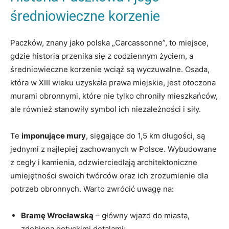
średniowieczne korzenie
Paczków, znany jako polska „Carcassonne”, to miejsce,
gdzie historia przenika się z codziennym ⁣życiem, ​a
średniowieczne korzenie wciąż​ są‍ wyczuwalne. Osada,
która w ⁣XIII wieku uzyskała prawa miejskie, jest otoczona
murami obronnymi, które nie ⁤tylko chroniły mieszkańców,
ale również stanowiły symbol ich‌ niezależności i siły.
Te
imponujące ⁣mury
, sięgające do 1,5 km długości, są
jednymi⁢ z najlepiej zachowanych ‍w‍ Polsce. Wybudowane
z ‍cegły i kamienia, odzwierciedlają architektoniczne
⁣umiejętności swoich twórców oraz ‍ich zrozumienie dla
potrzeb obronnych. Warto zwrócić uwagę na:
Bramę Wrocławską
⁢– ​główny ⁣wjazd do miasta,
‍zdobiona gotyckimi detalami;