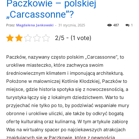
Paczkowie – polskiej
„Carcassonne”?
Przez
Magdalena Jankowski
-
31 stycznia, 2025
487
1
2/5 - (1 vote)
Paczków,​ nazywany⁣ często polskim „Carcassonne”, to
urokliwe miasteczko, które zachwyca swoim
średniowiecznym‍ klimatem i imponującą architekturą.⁣
Położone w malowniczej Kotlinie Kłodzkiej, Paczków to​
miejsce, gdzie historia‍ spotyka się z nowoczesnością, a ​
turystyka łączy się z lokalnym dziedzictwem. Warto ⁢tu
przyjechać⁤ nie tylko po to,⁤ by podziwiać wspaniałe mury
‌obronne i‍ urokliwe⁣ uliczki, ⁣ale ‍także ​by odkryć bogatą
ofertę kulturalną oraz ⁢kulinarną.⁤ W tym artykule zabiorę⁢
Was na wirtualny spacer​ po najciekawszych⁢ atrakcjach
znajdujących się w Paczkowie, ‌które⁤ z pewnością‌