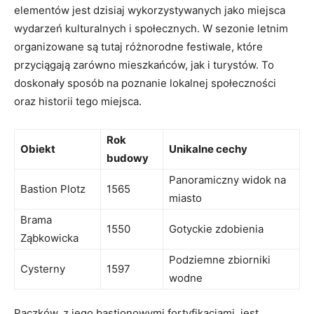
elementów ‌jest dzisiaj wykorzystywanych jako miejsca
⁢wydarzeń kulturalnych i społecznych. W ⁣sezonie letnim
organizowane są ‌tutaj różnorodne festiwale, ‌które
przyciągają‍ zarówno mieszkańców, jak⁤ i turystów.⁣ To
doskonały sposób na poznanie lokalnej⁣ społeczności
‍oraz historii ‌tego miejsca.
Rok
Obiekt
Unikalne cechy
budowy
Panoramiczny widok na
Bastion​ Plotz
1565
‍miasto
Brama⁣
1550
Gotyckie zdobienia
Ząbkowicka
Podziemne zbiorniki
Cysterny
1597
wodne
Paczków, z jego ⁣bastionowymi fortyfikacjami,⁢ jest