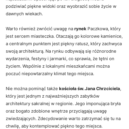
podziwiać⁤ piękne widoki oraz wyobrazić sobie życie w
dawnych ‌wiekach.
Warto również⁤ zwrócić uwagę na⁣
rynek
Paczkowa, który
⁤jest sercem miasteczka. Otaczają go kolorowe kamienice,
a ⁤centralnym punktem⁣ jest piękny ratusz, ⁣który ‍zachwyca
swoją architekturą. Na⁢ rynku odbywają się różnorodne
wydarzenia, festyny i jarmarki, co ⁤sprawia, że tętni‌ on
życiem. Wspólnie‍ z lokalnymi mieszkańcami można
poczuć niepowtarzalny klimat⁣ tego miejsca.
Nie można ​pominąć ​także
kościoła św. ​Jana Chrzciciela
,
który jest ⁤jednym ⁤z najważniejszych zabytków
architektury⁢ sakralnej w regionie. Jego imponująca⁣ bryła
oraz bogato zdobione wnętrze przyciągają uwagę
zwiedzających. Zdecydowanie warto⁢ zatrzymać się tu na
‌chwilę, aby⁣ kontemplować piękno‌ tego ⁢miejsca.