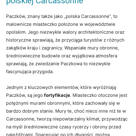
polskiej Carcassonne
Paczków, znany także jako „polska⁣ Carcassonne”,⁤ to
malownicze miasteczko⁢ położone w województwie
⁤opolskim. Jego niezwykłe walory ​architektoniczne oraz
historyczne sprawiają,⁢ że przyciąga turystów ‌z różnych⁤
zakątków kraju i​ zagranicy. Wspaniałe mury obronne,
średniowieczne budowle oraz wyjątkowa atmosfera
sprawiają, że⁣ zwiedzanie​ Paczkowa⁤ to niezwykle
fascynująca przygoda.
Jednym⁢ z kluczowych​ elementów, które wyróżniają
Paczków, są ⁣jego
fortyfikacje
. Miasteczko ⁣otoczone jest⁤
potężnymi murami ⁢obronnymi, które zachowały się ⁤w
bardzo dobrym stanie. Mury te, choć nieco inne niż ​te​ w
Carcassonne, tworzą niepowtarzalny​ klimat,⁤ przywodząc
na⁢ myśl⁣ średniowieczne czasy rycerzy i obrony ⁢przed
⁣najeźdźcami. Spacerując po ich ⁤długości, można