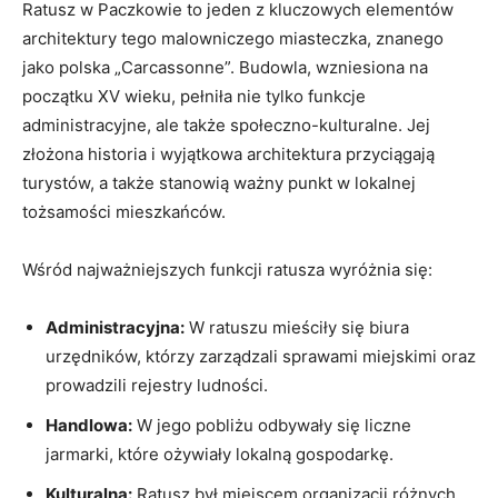
Ratusz w ⁢Paczkowie to⁤ jeden z kluczowych elementów
architektury tego malowniczego miasteczka, znanego
jako polska „Carcassonne”. Budowla, wzniesiona ​na
początku XV wieku,​ pełniła‌ nie ‌tylko​ funkcje‌
administracyjne, ale⁢ także społeczno-kulturalne. Jej
złożona historia ​i wyjątkowa⁢ architektura⁣ przyciągają
turystów, a także stanowią ważny⁤ punkt ‌w ⁢lokalnej
tożsamości mieszkańców.
Wśród⁢ najważniejszych funkcji ratusza ​wyróżnia się:
Administracyjna:
W ratuszu mieściły się biura⁣
urzędników, którzy zarządzali sprawami miejskimi‌ oraz
prowadzili rejestry ludności.
Handlowa:
W⁣ jego pobliżu odbywały ⁤się liczne
jarmarki, które ożywiały ​lokalną gospodarkę.
Kulturalna:
⁤Ratusz⁤ był miejscem organizacji różnych