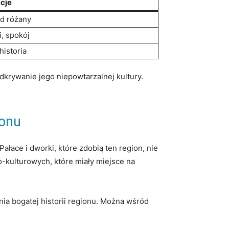
cje
ód różany
i, spokój
⁢historia
odkrywanie jego niepowtarzalnej kultury.
ionu
Pałace i dworki, które zdobią ten region, nie
no-kulturowych, które miały miejsce na
ia bogatej historii regionu. Można wśród