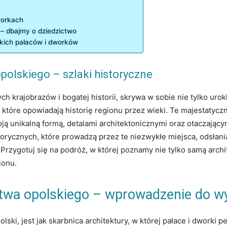
workach
 – dbajmy o dziedzictwo
kich​ pałaców i dworków
polskiego – szlaki historyczne
rajobrazów i bogatej historii, skrywa ⁣w sobie‌ nie tylko urokliw
i, które opowiadają historię ⁢regionu przez wieki. Te majestaty
woją ⁢unikalną formą, detalami architektonicznymi oraz‍ otaczając
rycznych,⁣ które ⁤prowadzą przez te niezwykłe miejsca, odsłania
zygotuj ​się na podróż, ​w której poznamy nie tylko samą archite
ionu.
dztwa opolskiego – wprowadzenie do w
i, jest jak skarbnica architektury,‌ w której pałace i dworki pe