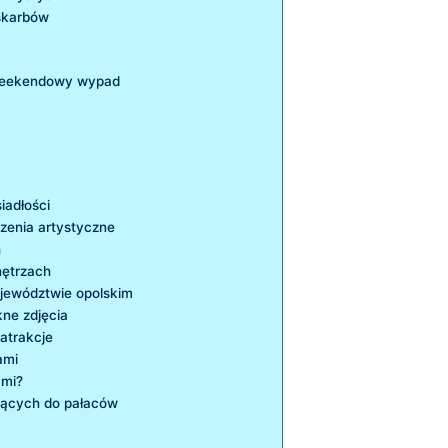
skarbów
 weekendowy​ wypad
iadłości
rzenia artystyczne
h
nętrzach
ojewództwie opolskim
kne zdjęcia
atrakcje
ami
ami?
zących do pałaców