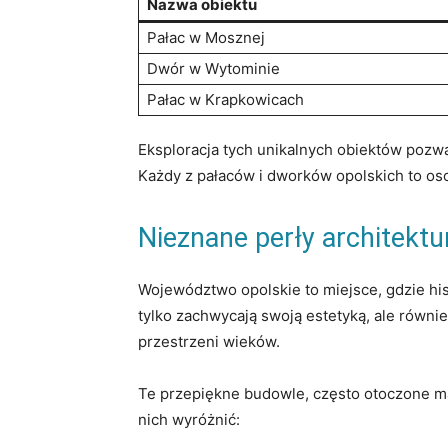
Nazwa obiektu
Pałac w Mosznej
Dwór w Wytominie
Pałac w Krapkowicach
Eksploracja tych unikalnych obiektów pozwal
Każdy​ z pałaców i dworków opolskich to o
Nieznane ‍perły architektu
Województwo ⁢opolskie to ​miejsce, gdzie his
tylko zachwycają swoją estetyką, ale‍ równi
przestrzeni wieków.
Te przepiękne budowle, ‌często otoczone m
nich wyróżnić: