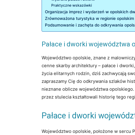
Praktyczne​ wskazówki
Organizacja imprez i wydarzeń ⁤w opolskich d
Zrównoważona ⁤turystyka w regionie‌ opolskim
Podsumowanie i zachęta⁤ do odkrywania ⁤opols
Pałace⁤ i dworki województwa o
Województwo⁢ opolskie, znane z malowniczych k
cenne skarby architektury – pałace i dwork
życia⁢ elitarnych rodzin, ‌dziś zachwycają s
zapraszamy Cię​ do odkrywania szlaków histo
nieznane oblicze województwa opolskiego. Pr
przez​ stulecia kształtowali historię tego reg
Pałace⁤ i dworki ⁢wojewó
Województwo opolskie, położone w sercu Polsk