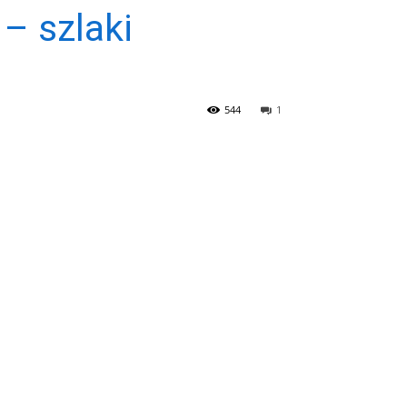
– szlaki
544
1