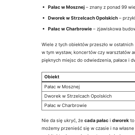
Pałac w Mosznej
–⁣ znany z ponad 99⁣ wi
Dworek w Strzelcach Opolskich
– przykł
Pałac ‌w ‌Charbrowie
– zjawiskowa ‍budowl
Wiele‍ z tych obiektów przeszło‍ w ostatnich 
w‌ tym wystaw, koncertów czy⁢ warsztatów ⁢art
pięknych ⁤miejsc do odwiedzenia, pałace i 
Obiekt
Pałac w Mosznej
Dworek w​ Strzelcach Opolskich
Pałac w Charbrowie
Nie da się ukryć, że
cada pałac
i
dworek
‍t
⁣możemy ​przenieść się w czasie i ‌na ‌własn