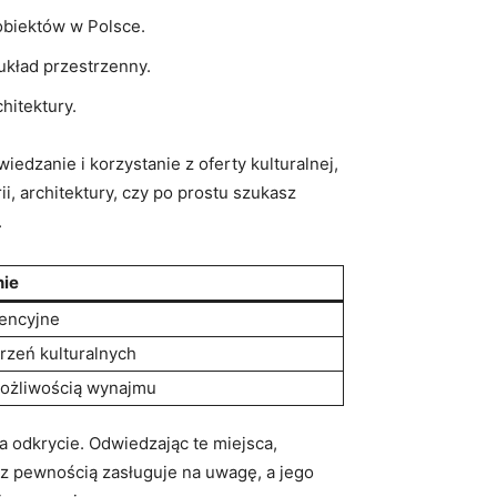
obiektów​ w Polsce.
 układ przestrzenny.
hitektury.
iedzanie i korzystanie z oferty kulturalnej,⁢
i, architektury, czy po ​prostu szukasz
.
nie
rencyjne
rzeń kulturalnych
możliwością wynajmu
na odkrycie. Odwiedzając te miejsca,
 z ‍pewnością zasługuje na uwagę, a ​jego