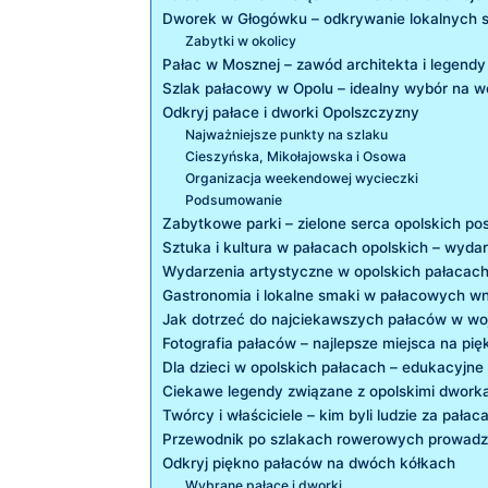
Dworek w Głogówku – odkrywanie lokalnych 
Zabytki w okolicy
Pałac w Mosznej – zawód architekta‍ i legendy
Szlak ‌pałacowy w ‍Opolu ⁢– idealny wybór na
Odkryj pałace i dworki Opolszczyzny
Najważniejsze punkty na szlaku
Cieszyńska, Mikołajowska i Osowa
Organizacja ‍weekendowej​ wycieczki
Podsumowanie
Zabytkowe parki – zielone serca opolskich pos
Sztuka ⁣i ‍kultura w pałacach opolskich – wyda
Wydarzenia artystyczne w opolskich pałacac
Gastronomia ⁤i lokalne smaki w pałacowych w
Jak dotrzeć ​do najciekawszych pałaców w w
Fotografia pałaców‌ – ⁣najlepsze miejsca na pię
Dla dzieci w opolskich pałacach – edukacyjne 
Ciekawe legendy związane z opolskimi​ dwork
Twórcy i właściciele ‍– kim byli ⁣ludzie za ‍pałac
Przewodnik po szlakach​ rowerowych prowad
Odkryj piękno pałaców na dwóch kółkach
Wybrane pałace i dworki