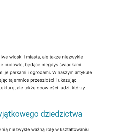
e wioski⁣ i miasta, ale⁤ także⁢ niezwykle
czne budowle, będące niegdyś świadkami
ymi je parkami i ogrodami. W naszym ‌artykule
jąc tajemnice przeszłości ​i ukazując
kturę, ale także​ opowieści ludzi, którzy
yjątkowego dziedzictwa
łnią ‌niezwykle ⁢ważną rolę w kształtowaniu