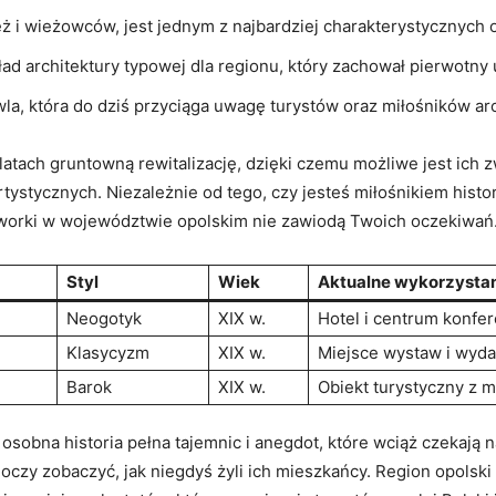
eż i wieżowców,‍ jest jednym z najbardziej⁣ charakterystycznych 
ad architektury typowej dla regionu, który zachował‍ pierwotny
a, która do dziś przyciąga uwagę turystów ‌oraz miłośników⁢ arc
latach gruntowną rewitalizację, dzięki czemu możliwe jest ich ‍zw
ystycznych. Niezależnie ​od tego, czy jesteś miłośnikiem‍ histori
dworki w województwie‍ opolskim nie‌ zawiodą Twoich oczekiwań
Styl
Wiek
Aktualne wykorzysta
Neogotyk
XIX w.
Hotel i⁣ centrum ‍konfe
Klasycyzm
XIX⁢ w.
Miejsce wystaw i wyda
Barok
XIX w.
Obiekt turystyczny z 
o osobna historia ‍pełna tajemnic i anegdot, które wciąż czekają 
e oczy zobaczyć, ​jak niegdyś żyli ich mieszkańcy. Region opolski