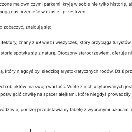
zone malowniczymi parkami, kryją w sobie nie⁣ tylko historię, al
 mogą nas przenieść w czasie i przestrzeni.
 zobaczyć, znajdują‍ się:
hitektury, znany z 99 wież i ‍wieżyczek,​ który przyciąga‍ turystów ‍
historia spotyka się z naturą. Otoczony ⁢starodrzewiem, oferuje
ą, który ⁣niegdyś był siedzibą ⁤arystokratycznych ⁢rodów. Dziś prz
e tych obiektów ma swoją wartość. Wiele z nich usytuowanych je
 poświęcić chwilę na spacer alejkami,⁤ które niegdyś prowadziły
ództwie, poniżej ⁣przedstawiamy tabelę z wybranymi pałacami ‌i