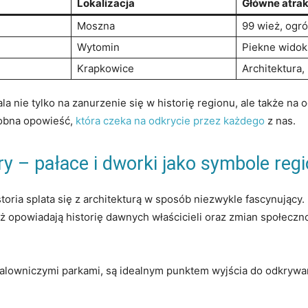
Lokalizacja
Główne atrak
Moszna
99 wież, ogr
Wytomin
Piekne⁢ widok
Krapkowice
Architektura, 
a nie tylko⁤ na zanurzenie się w historię regionu, ale także na 
sobna opowieść,
która czeka na odkrycie przez każdego
z nas.
ry ‍– pałace i dworki jako symbole reg
toria splata się z architekturą⁣ w sposób niezwykle fascynujący. 
eż opowiadają⁢ historię dawnych właścicieli oraz‍ zmian społecz
alowniczymi parkami, są idealnym punktem wyjścia do odkrywan