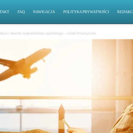
TAKT
FAQ
NAWIGACJA
POLITYKA PRYWATNOŚCI
REDAKC
ałace i dworki województwa opolskiego – szlaki historyczne.