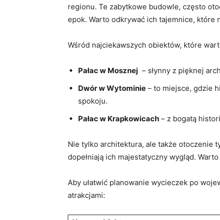
regionu. Te zabytkowe budowle, ⁤często⁢ otoc
⁢epok. Warto⁣ odkrywać ‍ich tajemnice, które
Wśród najciekawszych⁣ obiektów, które warto
Pałac‌ w Mosznej
‌ – słynny z pięknej​ arc
Dwór w Wytominie
– to⁤ miejsce, gdzie 
⁣spokoju.
Pałac w⁤ Krapkowicach
– z bogatą histori
Nie tylko architektura, ale także otoczeni
dopełniają ich majestatyczny‍ wygląd. Warto
Aby⁢ ułatwić planowanie wycieczek‍ po wojew
atrakcjami: