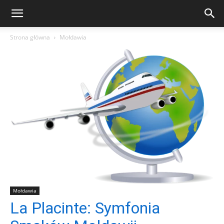
Strona główna
Mołdawia
Mołdawia
La Placinte: Symfonia