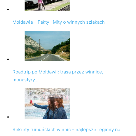
Mołdawia – Fakty i Mity o winnych szlakach
Roadtrip po Mołdawii: trasa przez winnice,
monastyry…
Sekrety rumuńskich winnic – najlepsze regiony na