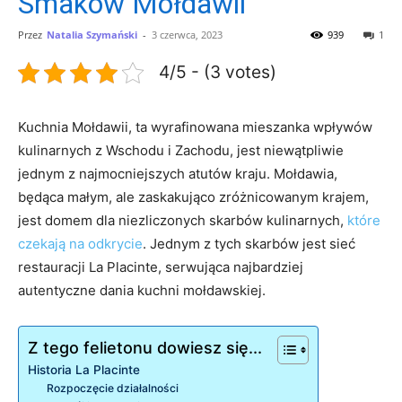
Smaków Mołdawii
Przez
Natalia Szymański
-
3 czerwca, 2023
939
1
4/5 - (3 votes)
Kuchnia Mołdawii, ta wyrafinowana mieszanka wpływów
kulinarnych z Wschodu i Zachodu, jest niewątpliwie
jednym z najmocniejszych atutów kraju. Mołdawia,
będąca małym, ale zaskakująco zróżnicowanym krajem,
jest domem dla niezliczonych skarbów kulinarnych,
które
czekają na odkrycie
. Jednym z tych skarbów jest sieć
restauracji La Placinte, serwująca najbardziej
autentyczne dania kuchni mołdawskiej.
Z tego felietonu dowiesz się...
Historia La Placinte
Rozpoczęcie działalności