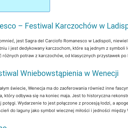
esco – Festiwal Karczochów w Ladisp
mnieć, jest Sagra del Carciofo Romanesco w Ladispoli, niewie
niu i jest dedykowany karczochom, które są jednym z symboli lo
ć różnych potraw z karczochów, od klasycznych przystawek po 
estiwal Wniebowstąpienia w Wenecji
ałym świecie, Wenecja ma do zaoferowania również inne fascynu
ia, który odbywa się na koniec maja. Jest to historyczna rekon
j potęgi. Wydarzenie to jest połączone z procesją łodzi, a ap
rścień do laguny jako symbol wiecznej miłości i jedności międz