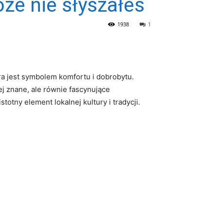
oże nie słyszałeś
1938
1
óra jest symbolem komfortu i dobrobytu.
ej znane, ale równie fascynujące
totny element lokalnej kultury i tradycji.