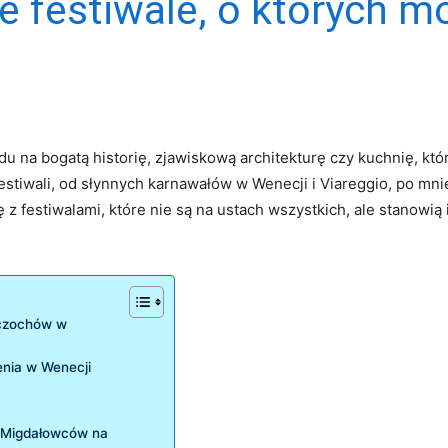
e festiwale, o których m
ędu na bogatą historię, zjawiskową architekturę czy kuchnię, kt
estiwali, od słynnych karnawałów w Wenecji i Viareggio, po mni
z festiwalami, które nie są na ustach wszystkich, ale stanowią is
rczochów w
enia w Wenecji
a Migdałowców na