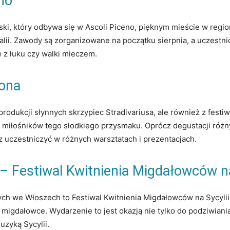
no
ski, który odbywa się w Ascoli Piceno, pięknym mieście w region
talii. Zawody są zorganizowane na początku sierpnia, a uczestnic
e z łuku czy walki mieczem.
mona
rodukcji słynnych skrzypiec Stradivariusa, ale również z festiw
ga miłośników tego słodkiego przysmaku. Oprócz degustacji róż
z uczestniczyć w różnych warsztatach i prezentacjach.
– Festiwal Kwitnienia Migdałowców na
ych we Włoszech to Festiwal Kwitnienia Migdałowców na Sycyli
migdałowce. Wydarzenie to jest okazją nie tylko do podziwiania
uzyką Sycylii.