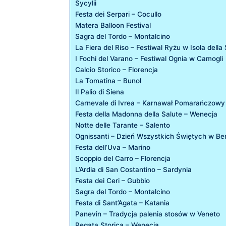
Sycylii
Festa dei Serpari – Cocullo
Matera Balloon Festival
Sagra del Tordo – Montalcino
La Fiera del Riso – Festiwal Ryżu w Isola della
I Fochi del Varano – Festiwal Ognia w Camogli
Calcio Storico – Florencja
La Tomatina – Bunol
Il Palio di Siena
Carnevale di Ivrea – Karnawał Pomarańczowy
Festa della Madonna della Salute – Wenecja
Notte delle Tarante – Salento
Ognissanti – Dzień Wszystkich Świętych w B
Festa dell’Uva – Marino
Scoppio del Carro – Florencja
L’Ardia di San Costantino – Sardynia
Festa dei Ceri – Gubbio
Sagra del Tordo – Montalcino
Festa di Sant’Agata – Katania
Panevin – Tradycja palenia stosów w Veneto
Regata Storica – Wenecja