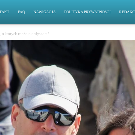
TAKT
FAQ
NAWIGACJA
POLITYKA PRYWATNOŚCI
REDAKC
, o których może nie słyszałeś