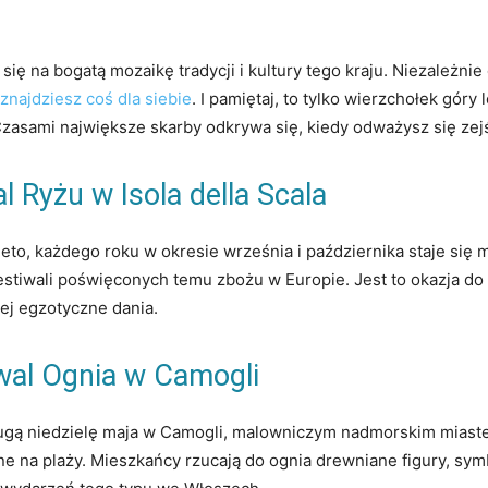
 się na bogatą mozaikę tradycji i kultury tego kraju. Niezależnie 
znajdziesz coś dla siebie
. I pamiętaj, to tylko wierzchołek gór
. Czasami największe skarby odkrywa się, kiedy odważysz się zej
al Ryżu w Isola della Scala
neto, każdego roku w okresie września i października staje się 
estiwali poświęconych temu zbożu w Europie. Jest to okazja do
iej egzotyczne dania.
iwal Ognia w Camogli
gą niedzielę maja w Camogli, malowniczym nadmorskim miasteczku
 na plaży. Mieszkańcy rzucają do ognia drewniane figury, symbo