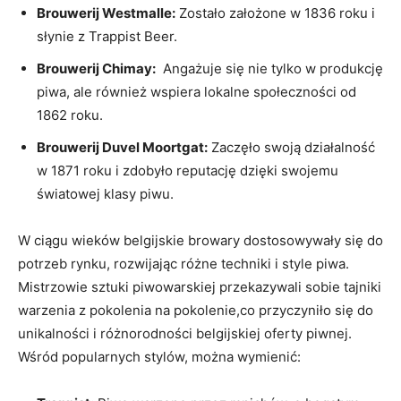
Brouwerij⁣ Westmalle:
Zostało założone w 1836 roku i
słynie ‍z Trappist Beer.
Brouwerij ‌Chimay:
‌ Angażuje się nie tylko ‌w produkcję
piwa, ​ale‍ również⁣ wspiera⁣ lokalne ⁢społeczności od
‍1862 roku.
Brouwerij‍ Duvel Moortgat:
​Zaczęło swoją działalność
w 1871 ⁢roku i⁢ zdobyło reputację⁤ dzięki swojemu
światowej⁣ klasy piwu.
W ciągu wieków belgijskie browary dostosowywały się do⁣
potrzeb rynku, rozwijając różne ‍techniki i style piwa.
Mistrzowie sztuki piwowarskiej ⁤przekazywali sobie tajniki
warzenia z pokolenia na pokolenie,co przyczyniło ⁤się ‌do
unikalności i ⁤różnorodności belgijskiej oferty piwnej.
Wśród popularnych stylów, można wymienić: