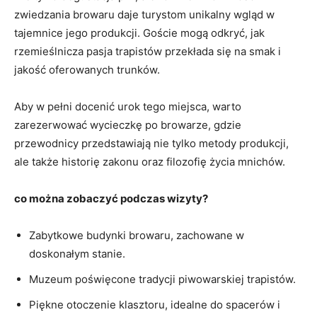
zwiedzania browaru daje turystom unikalny wgląd w
tajemnice⁤ jego ‌produkcji. Goście mogą odkryć, jak
rzemieślnicza‍ pasja trapistów przekłada się ⁢na⁢ smak i
jakość oferowanych trunków.
Aby⁢ w ⁣pełni docenić urok‍ tego miejsca, warto‌
zarezerwować wycieczkę po browarze, gdzie⁣
przewodnicy przedstawiają nie⁤ tylko ​metody produkcji,
ale⁣ także historię zakonu oraz filozofię życia ⁤mnichów.
co ⁢można zobaczyć podczas wizyty?
Zabytkowe budynki ⁤browaru, zachowane w⁢
doskonałym stanie.
Muzeum poświęcone ‍tradycji ⁢piwowarskiej trapistów.
Piękne otoczenie klasztoru, idealne do spacerów i