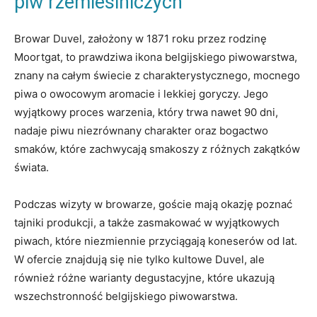
piw rzemieślniczych
Browar Duvel, ⁤założony‍ w 1871 roku ​przez⁢ rodzinę
Moortgat, ‌to prawdziwa ⁤ikona ⁢belgijskiego piwowarstwa,⁤
znany na‍ całym ⁤świecie⁤ z ⁤charakterystycznego, mocnego
piwa o owocowym aromacie i lekkiej goryczy. Jego
wyjątkowy‍ proces warzenia, który trwa nawet 90 dni,
nadaje piwu niezrównany charakter oraz ⁢bogactwo
⁤smaków, które zachwycają smakoszy z‌ różnych zakątków⁢
świata.
Podczas ‍wizyty w browarze, goście mają okazję poznać
tajniki produkcji, ‍a także zasmakować w wyjątkowych
piwach, które niezmiennie przyciągają koneserów⁣ od lat. ​
W⁢ ofercie znajdują ​się nie tylko kultowe Duvel, ale
⁣również różne warianty⁤ degustacyjne, które ukazują
wszechstronność belgijskiego piwowarstwa.