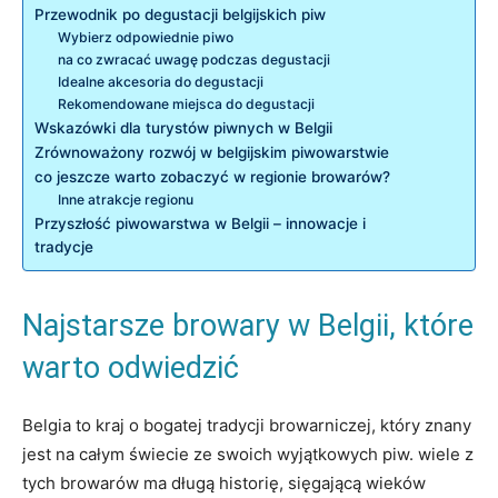
Przewodnik ⁣po degustacji ​belgijskich piw
Wybierz ​odpowiednie piwo
na ‌co ⁢zwracać‍ uwagę podczas⁤ degustacji
Idealne akcesoria do degustacji
Rekomendowane​ miejsca⁤ do degustacji
Wskazówki dla turystów piwnych w Belgii
Zrównoważony rozwój w belgijskim⁢ piwowarstwie
co jeszcze warto zobaczyć ⁤w regionie browarów?
Inne⁤ atrakcje regionu
Przyszłość ‍piwowarstwa⁤ w Belgii – innowacje ⁤i
tradycje
Najstarsze⁤ browary w Belgii, które‍
warto odwiedzić
Belgia ‍to‌ kraj ‌o⁣ bogatej tradycji browarniczej, który znany
jest na całym świecie ze swoich wyjątkowych piw. ⁢wiele z
tych browarów ma ​długą‌ historię, sięgającą wieków