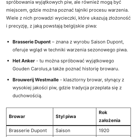
spróbowania wyjątkowych piw,‌ ale również‌ mogą ‌być
miejscem, gdzie ​można poznać⁣ tajniki procesu ‌warzenia.
Wiele z nich ​prowadzi wycieczki, które ukazują złożoność
⁤i precyzję, z‌ jaką powstają belgijskie piwa:
Brasserie Dupont
– znana z wyrobu⁤ Saison Dupont,
oferuje wgląd w techniki warzenia sezonowego piwa.
Het‌ Anker
⁤- ‍tu można spróbować ​wyjątkowego​
Gouden Carolus,a także poznać ⁢historię browaru.
Brouwerij Westmalle
-⁤ klasztorny browar, ⁣słynący z
wysokiej jakości piw, gdzie tradycja przeplata się z
duchowością.
Rok
Browar
Styl ​piwa
założenia
Brasserie Dupont
Saison
1920