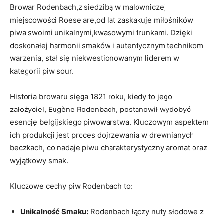
Browar Rodenbach,z⁣ siedzibą w ⁤malowniczej
miejscowości⁤ Roeselare,od⁢ lat ⁣zaskakuje miłośników
⁢piwa swoimi ‍unikalnymi,kwasowymi trunkami. Dzięki
‍doskonałej harmonii smaków i autentycznym ⁢technikom
warzenia, stał⁢ się niekwestionowanym⁤ liderem⁤ w
kategorii piw sour.
Historia browaru sięga 1821 ​roku, ‍kiedy to jego
założyciel, Eugène Rodenbach,⁤ postanowił wydobyć
esencję ⁢belgijskiego piwowarstwa. ‍Kluczowym aspektem
ich produkcji jest proces dojrzewania ⁤w drewnianych⁣
beczkach,​ co nadaje piwu charakterystyczny aromat oraz
wyjątkowy smak.
Kluczowe cechy piw Rodenbach ​to:
Unikalność Smaku:
Rodenbach łączy nuty słodowe ‌z