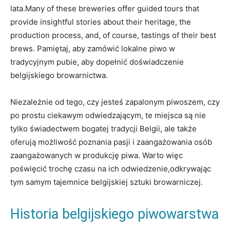
lata.Many of these ⁣breweries‍ offer guided tours⁢ that
⁢provide ‍insightful stories about their heritage, the
production process, and, of ⁤course,⁤ tastings of ⁣their best
brews. Pamiętaj, aby zamówić lokalne piwo‍ w​
tradycyjnym ‍pubie, aby​ dopełnić doświadczenie
belgijskiego browarnictwa.
Niezależnie od​ tego, czy jesteś zapalonym piwoszem, ⁣czy
po⁤ prostu ciekawym ⁤odwiedzającym, ⁣te miejsca⁢ są nie
tylko świadectwem bogatej tradycji‌ Belgii, ale także
oferują⁤ możliwość ⁣poznania pasji i zaangażowania osób‍
zaangażowanych w‍ produkcję piwa. Warto więc
‍poświęcić trochę czasu na ich odwiedzenie,odkrywając
tym​ samym ⁣tajemnice belgijskiej ‍sztuki browarniczej.
Historia belgijskiego piwowarstwa