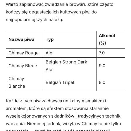
Warto zaplanować zwiedzanie browaru,które często
kończy się degustacją ich kultowych piw. do
najpopularniejszych ‍należą:
Alkohol
Nazwa⁣ piwa
Typ
(%)
Chimay ⁢Rouge
Ale
7.0
Belgian Strong Dark
Chimay Bleue
9.0
Ale
Chimay
Belgian Tripel
8.0
Blanche
Każde z tych piw zachwyca unikalnym ⁣smakiem i
aromatem, które są efektem stosowania ‍starannie
⁢wyselekcjonowanych⁣ składników i tradycyjnych⁢ technik
⁤warzenia. Niemniej jednak, wizyta w‌ Chimay⁤ to nie tylko‌