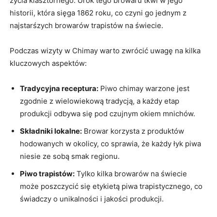
życia klasztornego. Urok tego browaru tkwi w jego
historii, ⁣która sięga⁢ 1862 ⁣roku, co‌ czyni go ⁢jednym z‍
najstarśzych browarów ‍trapistów⁣ na świecie.
Podczas wizyty ‍w Chimay warto ‌zwrócić‌ uwagę ⁣na kilka⁤
kluczowych aspektów:
Tradycyjna⁢ receptura:
Piwo⁤ chimay warzone jest
zgodnie z wielowiekową tradycją, a​ każdy⁣ etap⁣
produkcji odbywa się pod czujnym ⁤okiem ⁣mnichów.
Składniki lokalne:
Browar korzysta z produktów
hodowanych‌ w okolicy, co sprawia, że każdy ⁢łyk piwa⁤
niesie ze sobą smak regionu.
Piwo‍ trapistów:
Tylko‌ kilka browarów na świecie
może poszczycić się etykietą piwa‌ trapistycznego, ​co
świadczy⁣ o unikalności‍ i‌ jakości produkcji.