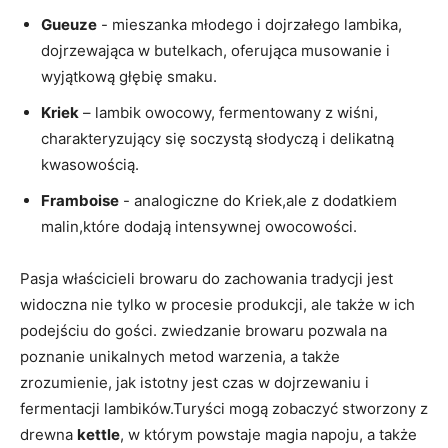
Gueuze
-⁣ mieszanka młodego i dojrzałego lambika,
dojrzewająca‍ w ​butelkach, oferująca musowanie‌ i
wyjątkową głębię smaku.
Kriek
– lambik owocowy,⁣ fermentowany z wiśni,
charakteryzujący się soczystą słodyczą i delikatną
kwasowością.
Framboise
⁢- analogiczne do Kriek,ale z ⁢dodatkiem⁣
malin,które dodają intensywnej owocowości.
Pasja‍ właścicieli browaru do zachowania tradycji jest
widoczna ⁢nie tylko w procesie produkcji, ale także w ich
podejściu do gości.‌ zwiedzanie browaru ​pozwala na
poznanie ​unikalnych metod ‌warzenia, a także
zrozumienie, jak istotny jest czas w dojrzewaniu i
fermentacji lambików.Turyści mogą‌ zobaczyć stworzony z
drewna
kettle
, w którym powstaje magia napoju, a także⁤