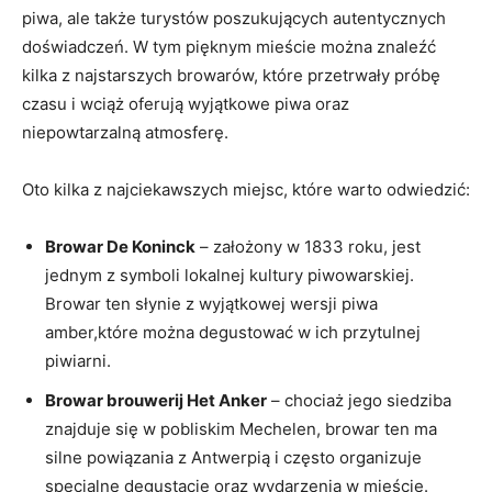
piwa, ⁣ale także turystów poszukujących autentycznych
doświadczeń. W tym pięknym mieście ‌można znaleźć
kilka ⁢z najstarszych browarów, które‍ przetrwały próbę
czasu i ⁤wciąż‌ oferują ​wyjątkowe ‌piwa oraz
niepowtarzalną atmosferę.
Oto kilka​ z ⁤najciekawszych​ miejsc, które warto odwiedzić:
Browar⁤ De Koninck
– założony⁤ w ‍1833 roku, ⁢jest
jednym z symboli ‌lokalnej kultury‌ piwowarskiej.
Browar⁤ ten słynie z wyjątkowej​ wersji piwa
amber,które można degustować⁤ w ich przytulnej
piwiarni.
Browar brouwerij Het Anker
– chociaż jego ⁤siedziba​
znajduje się⁤ w pobliskim Mechelen, browar ⁣ten ma
silne powiązania z‍ Antwerpią i często organizuje
specjalne degustacje oraz⁤ wydarzenia ‌w ‍mieście.