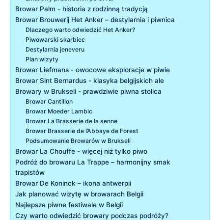
Browar Palm -⁣ historia z ⁤rodzinną tradycją
Browar Brouwerij Het Anker – destylarnia ⁣i piwnica
Dlaczego​ warto​ odwiedzić Het ⁤Anker?
Piwowarski skarbiec
Destylarnia‌ jeneveru
Plan wizyty
Browar Liefmans -‍ owocowe eksploracje w piwie
Browar Sint ‍Bernardus -‌ klasyka belgijskich ale
Browary w ⁤Brukseli -⁢ prawdziwie ⁣piwna stolica
Browar Cantillon
Browar Moeder Lambic
Browar La Brasserie de la senne
Browar Brasserie ‌de ‌l’Abbaye de Forest
Podsumowanie Browarów w Brukseli
Browar La Chouffe ‍- więcej niż tylko‌ piwo
Podróż do browaru La Trappe – harmonijny smak
trapistów
Browar De ‌Koninck – ikona antwerpii
Jak planować wizytę w browarach Belgii
Najlepsze piwne​ festiwale w Belgii
Czy‌ warto odwiedzić browary podczas podróży?