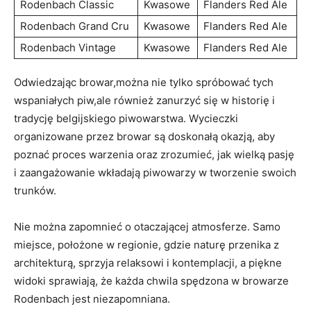
Rodenbach Classic
Kwasowe
Flanders Red Ale
Rodenbach ⁢Grand⁢ Cru
Kwasowe
Flanders Red‍ Ale
Rodenbach Vintage
Kwasowe
Flanders Red​ Ale
Odwiedzając ​browar,można nie tylko ‌spróbować ⁢tych
wspaniałych‌ piw,ale również⁤ zanurzyć ⁢się w ‌historię i
tradycję belgijskiego piwowarstwa. ⁤Wycieczki⁤
organizowane przez browar są doskonałą‌ okazją, aby
poznać proces⁤ warzenia oraz zrozumieć, jak wielką pasję
i zaangażowanie ⁤wkładają piwowarzy w tworzenie swoich
‌trunków.
Nie można zapomnieć o otaczającej atmosferze. Samo ​
miejsce, położone w ⁤regionie, gdzie naturę przenika z⁢
architekturą, sprzyja relaksowi i kontemplacji, a piękne
widoki sprawiają, że każda chwila spędzona w browarze
Rodenbach jest ‌niezapomniana.