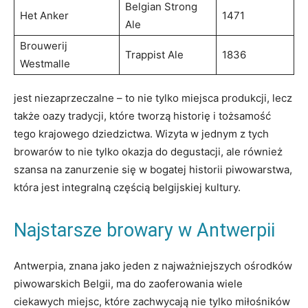
Belgian Strong
Het Anker
1471
Ale
Brouwerij⁤
Trappist Ale
1836
Westmalle
jest ‌niezaprzeczalne – to nie tylko miejsca produkcji, lecz
także⁤ oazy tradycji, które tworzą historię⁤ i tożsamość
⁣tego krajowego dziedzictwa. Wizyta w ‌jednym z ⁤tych
browarów⁢ to nie tylko okazja⁤ do ⁤degustacji, ale⁢ również​
szansa ‍na zanurzenie się w bogatej⁤ historii⁢ piwowarstwa,
która⁣ jest integralną ‌częścią belgijskiej⁢ kultury.
Najstarsze browary w​ Antwerpii
Antwerpia, znana jako jeden z najważniejszych ośrodków⁣
piwowarskich Belgii, ma do ‍zaoferowania wiele‌
ciekawych miejsc,⁣ które zachwycają nie ‌tylko miłośników