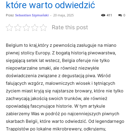
które warto odwiedzić
Przez
Sebastian Szymański
-
20 maja, 2025
411
0
Rate this post
Belgium to⁤ kraj,który z pewnością zasługuje ⁣na miano
piwnej stolicy‍ Europy. Z bogatą historią piwowarstwa,
sięgającą setek lat wstecz,⁣ Belgia oferuje nie ‍tylko
niepowtarzalne smaki, ale ⁤również niezwykłe
doświadczenia⁢ związane ‍z degustacją piwa. Wśród
falujących wzgórz, malowniczych wiosek ​i⁢ tętniących
życiem miast kryją się najstarsze‍ browary, które nie tylko
zachwycają jakością swoich​ trunków, ale również
opowiadają ‍fascynujące⁣ historie. W tym artykule
zabierzemy Was w podróż po najcenniejszych ⁢piwnych
skarbach Belgii, które warto odwiedzić. Od legendarnego‌
Trappistów po lokalne ‍mikrobrewery, odkryjemy,