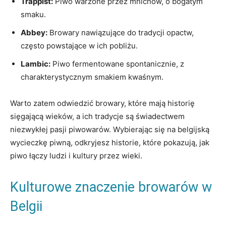
Trappist:
Piwo warzone przez mnichów, o bogatym
smaku.
Abbey:
⁢Browary​ nawiązujące​ do ‍tradycji​ opactw,
często powstające w ich pobliżu.
Lambic:
⁤Piwo ⁢fermentowane⁢ spontanicznie, z
‌charakterystycznym smakiem kwaśnym.
Warto zatem odwiedzić browary, które mają‍ historię⁤
sięgającą‍ wieków,⁢ a ich tradycje są świadectwem
niezwykłej‌ pasji piwowarów. Wybierając‍ się na belgijską
⁤wycieczkę piwną, ​odkryjesz historie,⁣ które pokazują, jak
piwo łączy ludzi​ i ‍kultury ‌przez wieki.
Kulturowe znaczenie browarów w
Belgii