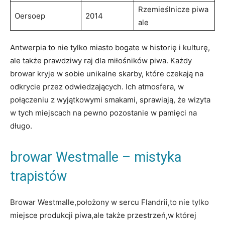
Rzemieślnicze piwa
Oersoep
2014
ale
Antwerpia to nie tylko miasto bogate w historię ‍i kulturę,
ale‍ także prawdziwy raj dla miłośników piwa. Każdy
browar ​kryje w ⁣sobie unikalne skarby, które czekają na ​
odkrycie przez odwiedzających.‍ Ich atmosfera, w‍
połączeniu ‍z wyjątkowymi⁣ smakami, sprawiają, że wizyta​
w⁤ tych ⁤miejscach ‍na pewno⁣ pozostanie​ w‍ pamięci na‌
długo.
browar Westmalle – mistyka
trapistów
Browar Westmalle,położony w sercu Flandrii,to ⁤nie tylko⁢
miejsce ⁤produkcji piwa,ale także przestrzeń,w której