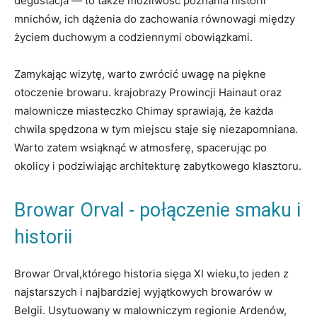
degustacja — to także ‌możliwość poznania historii
mnichów, ich ⁤dążenia do‍ zachowania równowagi ⁣między
życiem duchowym⁢ a codziennymi obowiązkami.
Zamykając wizytę, warto zwrócić uwagę na piękne
otoczenie ‍browaru. ‍krajobrazy Prowincji Hainaut oraz
malownicze‌ miasteczko ⁣Chimay ​sprawiają, że⁣ każda
chwila spędzona w tym miejscu staje ‍się‌ niezapomniana.
⁤Warto zatem wsiąknąć w ⁢atmosferę, spacerując po
okolicy i podziwiając architekturę zabytkowego klasztoru.
Browar​ Orval ‍- połączenie​ smaku⁤ i
historii
Browar Orval,którego historia⁤ sięga XI wieku,to jeden z
najstarszych i najbardziej wyjątkowych browarów w⁣
Belgii. Usytuowany w‌ malowniczym regionie Ardenów, ​