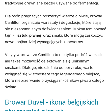
tradycyjne drewniane⁤ beczki używane do fermentacji.
Dla ‍osób pragnących poszerzyć‍ wiedzę​ o piwie,‍ browar
Cantillon organizuje warsztaty​ i degustacje, które⁣ stają
się niezapomnianym‍ doświadczeniem.‍ Można tam poznać
tajniki ⁣
sztuki piwnej
⁤ oraz smaki,​ które ‌mogą zaskoczyć
⁣nawet najbardziej wymagających koneserów.
Visyty w browarze Cantillon to nie tylko podróż w czasie,
‍ale także ⁤możliwość ⁢delektowania się⁢ unikalnymi
smakami. ⁢Dlatego, niezależnie ​od ‍pory roku,‍ warto
wciągnąć się w atmosferę‌ tego legendarnego miejsca, ​
które nieprzerwanie przyciąga ⁢miłośników piwa⁣ z ⁣całego
świata.
Browar Duvel ⁣- ikona belgijskich