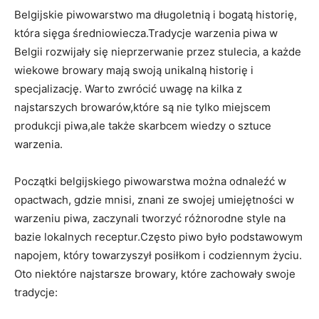
Belgijskie ​piwowarstwo⁣ ma‌ długoletnią i bogatą historię,
która sięga średniowiecza.Tradycje ⁣warzenia piwa w
Belgii⁢ rozwijały się nieprzerwanie przez ⁢stulecia,​ a ⁣każde
⁢wiekowe browary mają swoją ⁢unikalną‍ historię i
‌specjalizację. Warto zwrócić uwagę na kilka z
najstarszych browarów,które są nie ⁢tylko ​miejscem‍
produkcji piwa,ale ⁣także skarbcem wiedzy o sztuce
⁣warzenia.
Początki belgijskiego⁤ piwowarstwa można odnaleźć w
opactwach, gdzie ​mnisi, znani ze swojej⁣ umiejętności w
warzeniu piwa, zaczynali tworzyć⁤ różnorodne ​style na
bazie lokalnych receptur.Często piwo było podstawowym⁤
napojem, który ⁣towarzyszył ⁣posiłkom​ i codziennym życiu.
Oto niektóre najstarsze browary, które zachowały swoje
tradycje: