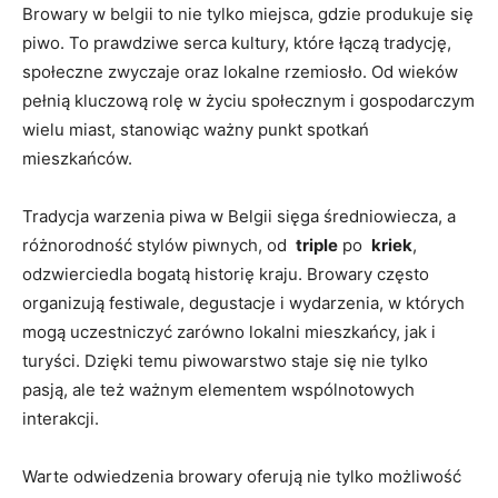
Browary w ​belgii ⁣to nie tylko miejsca, gdzie produkuje się
⁣piwo. ⁤To⁣ prawdziwe serca kultury, które łączą tradycję,
społeczne zwyczaje oraz lokalne ⁣rzemiosło. Od wieków
pełnią kluczową rolę ‍w ⁣życiu społecznym i gospodarczym‍
wielu miast, stanowiąc ważny punkt spotkań ​
mieszkańców.
Tradycja ⁣warzenia piwa w Belgii sięga średniowiecza, a
różnorodność⁣ stylów ‌piwnych, ​od ‌
triple
po ⁤
kriek
,
‍odzwierciedla bogatą historię kraju.⁣ Browary często
organizują festiwale, ⁢degustacje i wydarzenia, w których
mogą uczestniczyć zarówno lokalni mieszkańcy, jak ⁣i
turyści. Dzięki temu piwowarstwo staje się nie tylko⁣
pasją, ale też ważnym ‍elementem ⁣wspólnotowych
interakcji.
Warte⁢ odwiedzenia browary‍ oferują⁢ nie tylko możliwość