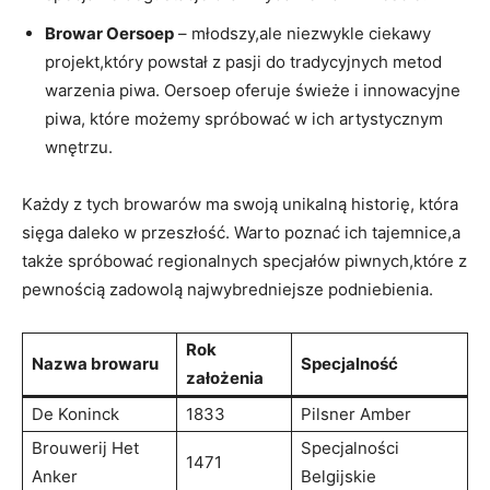
Browar Oersoep
– młodszy,ale niezwykle ciekawy
projekt,który ⁤powstał⁢ z⁣ pasji do tradycyjnych metod
warzenia piwa. Oersoep⁣ oferuje świeże i ‍innowacyjne
⁢piwa, które możemy spróbować w ich artystycznym
wnętrzu.
Każdy​ z tych browarów ma swoją unikalną historię, która
sięga daleko w⁤ przeszłość. ⁢Warto poznać ich tajemnice,a
także‍ spróbować regionalnych ‌specjałów piwnych,które z⁤
pewnością ⁣zadowolą najwybredniejsze ‌podniebienia.
Rok
Nazwa browaru
Specjalność
założenia
De Koninck
1833
Pilsner Amber
Brouwerij Het
Specjalności
1471
Anker
Belgijskie