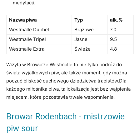
medytacji.
Nazwa piwa
Typ
alk. ⁤%
Westmalle Dubbel
Brązowe
7.0
Westmalle⁢ Tripel
Jasne
9.5
Westmalle Extra
Świeże
4.8
Wizyta w Browarze Westmalle ​to nie tylko ​podróż‌ do ​
świata wyjątkowych ⁣piw, ale także moment, gdy ‍można
poczuć bliskość⁢ duchowego ⁣dziedzictwa trapistów.Dla
każdego miłośnika piwa, ⁢ta ‌lokalizacja jest bez⁢ wątpienia ​
miejscem, które pozostawia trwałe⁢ wspomnienia.
Browar Rodenbach ‍- mistrzowie⁣
piw sour