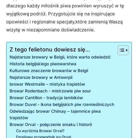
dlaczego ⁤każdy ⁤miłośnik ​piwa powinien wyruszyć w tę
wyjątkową podróż. Przygotujcie się⁤ na inspirujące
opowieści i⁤ regionalne specjały,które zamienią Waszą
‌wizytę w niezapomniane doświadczenie.
Z tego felietonu dowiesz się...
Najstarsze⁤ browary w Belgii, które‍ warto odwiedzić
Historia belgijskiego piwowarstwa
Kulturowe znaczenie browarów w Belgii
Najstarsze browary w​ Antwerpii
browar Westmalle – mistyka trapistów
Browar Rodenbach ‍- mistrzowie⁣ piw sour
Browar‍ Cantillon ⁣- tradycja lambików
Browar Duvel ⁣- ikona belgijskich piw rzemieślniczych
Odwiedzając ‍browar Chimay⁢ – tajemnice​ piwa
trapistów
Browar​ Orval ‍- połączenie​ smaku⁤ i historii
Co wyróżnia Browar‌ Orval?
Emailowy przewodnik po Orval