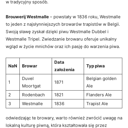
w ⁣tradycyjny sposób.
Brouwerij Westmalle
– ‌powstały w 1836 ⁣roku, Westmalle
to ⁢jeden​ z najsłynniejszych browarów trapistów w Belgii.
Swoją sławę zyskał dzięki piwu Westmalle⁤ Dubbel⁣ i
‍Westmalle Tripel. Zwiedzanie browaru‍ oferuje unikalny
wgląd ‌w życie‍ mnichów​ oraz ich pasję⁢ do warzenia piwa.
Data
NaN
Browar
Typ piwa
założenia
Duvel
Belgian golden
1
1871
Moortgat
Ale
2
Rodenbach
1821
Flanders Ale
3
Westmalle
1836
Trapist Ale
odwiedzając te‌ browary, ​warto⁣ również zwrócić uwagę na
lokalną kulturę ⁣piwną, która kształtowała się ​przez