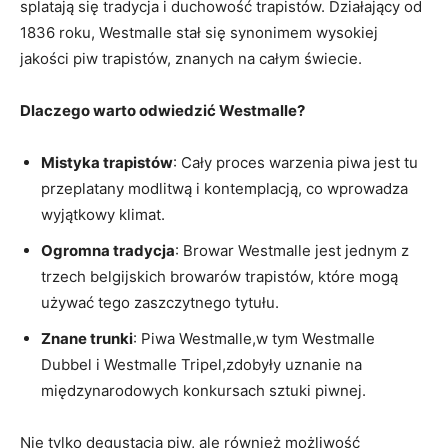
splatają⁣ się tradycja ‌i duchowość trapistów. Działający od
‌1836‍ roku, Westmalle stał⁢ się synonimem ⁣wysokiej
jakości piw trapistów, znanych‍ na całym świecie.
Dlaczego warto odwiedzić Westmalle?
Mistyka trapistów
:‍ Cały⁢ proces⁢ warzenia ⁤piwa jest⁤ tu‍
przeplatany ⁢modlitwą i kontemplacją,⁣ co wprowadza
⁣wyjątkowy ‍klimat.
Ogromna ⁢tradycja
:⁣ Browar Westmalle jest jednym z‍
trzech belgijskich browarów trapistów,⁢ które mogą
używać tego zaszczytnego ⁢tytułu.
Znane trunki
: Piwa Westmalle,w tym⁢ Westmalle
Dubbel i Westmalle Tripel,zdobyły⁣ uznanie na
międzynarodowych konkursach sztuki piwnej.
Nie tylko degustacja⁣ piw, ale również możliwość