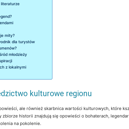
literaturze
legend?
egendami
oje mity?
odnik dla turystów
nesmenów?
śród‌ młodzieży
piracji
h z lokalnymi
edzictwo ‌kulturowe regionu
 ⁣opowieści, ale ⁤również skarbnica wartości kulturowych, które k
iorze historii znajdują się opowieści o​ bohaterach, legendar
olenia na pokolenie.