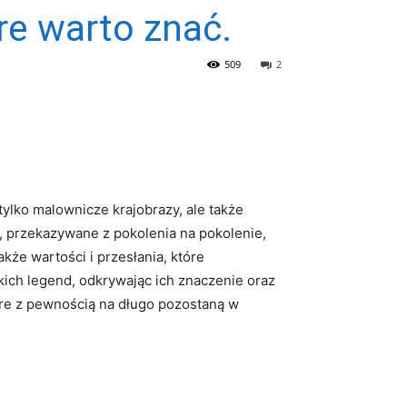
óre warto znać.
509
2
tylko malownicze krajobrazy, ale także
, przekazywane‌ z pokolenia ⁤na pokolenie,
że wartości i ‍przesłania, ‌które
kich⁢ legend, odkrywając ich znaczenie oraz
e ⁣z pewnością‍ na długo‍ pozostaną⁢ w