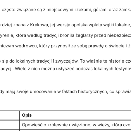
 często​ związane są z miejscowymi rzekami, górami oraz ⁣zamkam
dziej znana z Krakowa,‍ jej wersja opolska wplata wątki lokalne,
syrenie, która według tradycji ⁤broniła żeglarzy przed niebezpie
mniczym wędrowcu, który przynosił ze sobą prawdę o świecie i życ
ię do lokalnych tradycji i zwyczajów.⁤ To właśnie te historie c
tradycji. Wiele‍ z nich można usłyszeć podczas lokalnych festy
dy ‍mają swoje umocowanie w faktach historycznych, co sprawia, ⁢
Opis
Opowieść o królewnie​ uwięzionej⁤ w wieży, która cze