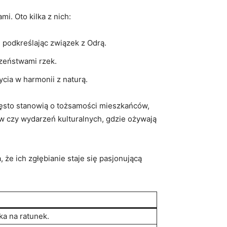
i. Oto kilka z nich:
 podkreślając związek z‌ Odrą.
czeństwami rzek.
ia​ w ‌harmonii z naturą.
zęsto ⁤stanowią o ⁤tożsamości mieszkańców,‌
nów czy wydarzeń kulturalnych, gdzie ożywają
że ich zgłębianie staje się pasjonującą⁣
ka na ratunek.