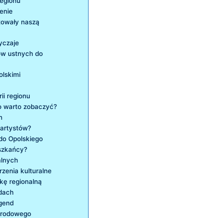
regionu
zenie
łtowały naszą
yczaje
zów ustnych do
olskimi
ii regionu
co warto zobaczyć?
n
 artystów?
 do Opolskiego
eszkańcy?
alnych
zenia kulturalne
ykę regionalną
ndach
gend
narodowego