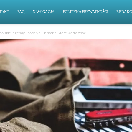
TAKT
FAQ
NAWIGACJA
POLITYKA PRYWATNOŚCI
REDAKC
olskie legendy i podania – historie, które warto znać.