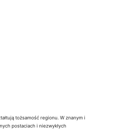
ształtują tożsamość regionu.⁢ W znanym i
nych postaciach i niezwykłych