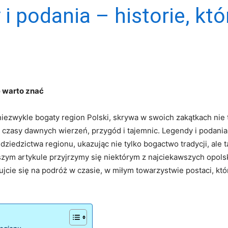
i podania – historie, kt
re warto znać
niezwykle bogaty region Polski, skrywa w swoich zakątkach nie 
w czasy dawnych wierzeń,‍ przygód i ⁢tajemnic. Legendy i podania
edzictwa regionu, ukazując nie tylko bogactwo‍ tradycji, ale ⁤tak
jszym artykule przyjrzymy się niektórym⁣ z najciekawszych opols
e się ​na ⁢podróż w ⁤czasie, ‍w miłym towarzystwie postaci, ​któr