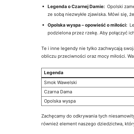
Legenda‌ o Czarnej Damie:
‌ Opolski zam
ze sobą niezwykłe ⁤zjawiska. Mówi się,‌ ż
Opolska ​wyspa – opowieść o miłości:
​ L
podzielona przez rzekę. Aby połączyć ich
Te i​ inne legendy nie tylko zachwycają swoj
obliczu przeciwności oraz​ mocy miłości. Wart
Legenda
Smok Wawelski
Czarna Dama
Opolska‌ wyspa
Zachęcamy do ⁢odkrywania ‌tych niesamowitych
również element naszego dziedzictwa, któr