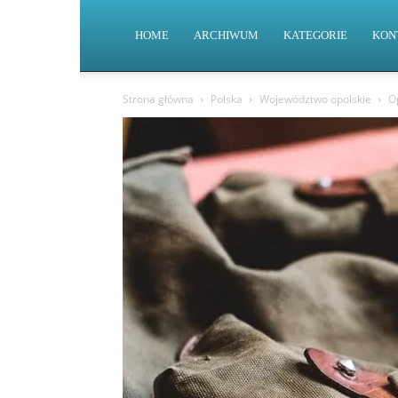
HOME
ARCHIWUM
KATEGORIE
KON
Strona główna
Polska
Województwo opolskie
Op