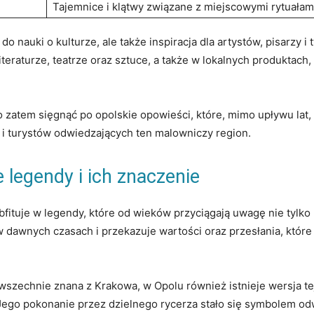
Tajemnice i klątwy związane ‌z miejscowymi rytuałam
do nauki‌ o kulturze, ale także inspiracja dla artystów, pisarzy 
 literaturze, teatrze ⁣oraz sztuce, a⁤ także w lokalnych produktac
atem‌ sięgnąć po opolskie opowieści, które, mimo upływu ⁣lat, 
i turystów odwiedzających⁣ ten malowniczy region.
 legendy i⁤ ich znaczenie
, obfituje w ⁤legendy, które od wieków przyciągają uwagę nie tylk
 ‌dawnych czasach ⁣i przekazuje wartości oraz przesłania, które s
szechnie znana z‌ Krakowa, w Opolu⁤ również istnieje wersja tej 
Jego pokonanie przez‍ dzielnego rycerza stało ⁤się symbolem odw