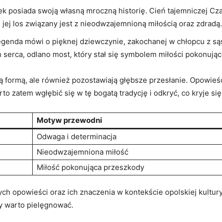
ek​ posiada‌ swoją własną mroczną historię. Cień ​tajemniczej Cz
e jej los związany jest z nieodwzajemnioną miłością oraz zdradą.
egenda mówi o⁢ pięknej dziewczynie, ​zakochanej w chłopcu⁢ z sąsi
 serca, odlano most, który stał się symbolem miłości ⁤pokonują
ą formą,‌ ale również pozostawiają głębsze przesłanie. ‍Opowieści
o zatem wgłębić się ⁣w⁢ tę​ bogatą tradycję i odkryć, co kryje si
Motyw przewodni
Odwaga i determinacja
Nieodwzajemniona ‍miłość
Miłość ‍pokonująca przeszkody
​ opowieści oraz​ ich znaczenia w kontekście opolskiej kultury. 
y warto ⁣pielęgnować.