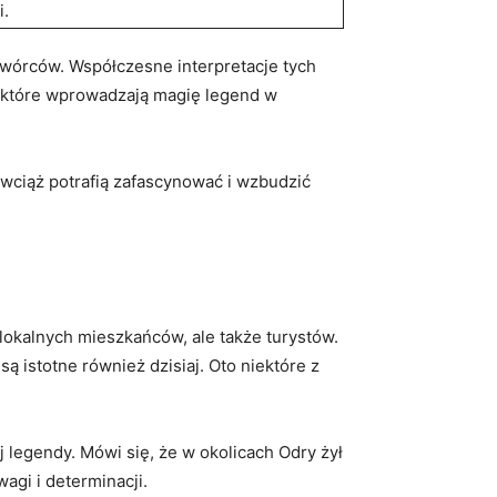
i.
i twórców. Współczesne interpretacje⁣ tych
h, które ⁢wprowadzają magię legend w ​
wciąż potrafią​ zafascynować i wzbudzić
o lokalnych mieszkańców, ale⁢ także turystów.
ą istotne również dzisiaj. Oto niektóre ‍z
⁣legendy. Mówi się, że w okolicach Odry‌ żył
agi i determinacji.