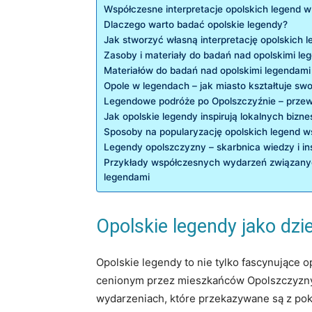
Współczesne interpretacje opolskich legend w 
Dlaczego warto badać opolskie legendy?
Jak stworzyć‍ własną interpretację opolskich 
Zasoby i⁢ materiały do ​badań nad opolskimi⁤ l
Materiałów‌ do badań nad opolskimi legendami
Opole⁤ w legendach – jak miasto kształtuje⁤ sw
Legendowe podróże po ⁣Opolszczyźnie – przew
Jak opolskie ‍legendy inspirują⁤ lokalnych biz
Sposoby na popularyzację‍ opolskich legend w
Legendy opolszczyzny – skarbnica wiedzy i ins
Przykłady współczesnych wydarzeń związanyc
legendami
Opolskie⁤ legendy jako dzi
Opolskie legendy⁤ to nie‍ tylko‍ fascynujące
cenionym przez mieszkańców Opolszczyzny zb
wydarzeniach, które ⁤przekazywane są ‌z pok