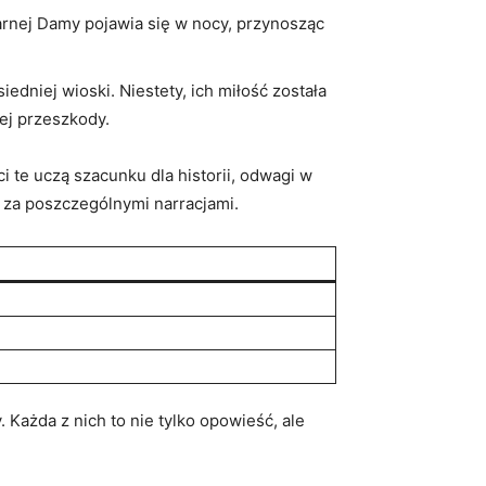
arnej Damy pojawia ‍się w​ nocy, przynosząc
edniej ⁣wioski. Niestety, ich miłość została
cej przeszkody.
 te‍ uczą szacunku dla ⁣historii, odwagi w
ę za poszczególnymi ‍narracjami.
Każda z ​nich to nie tylko ⁣opowieść, ale