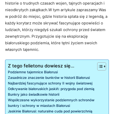
historie o trudnych czasach wojen, ‍tajnych operacjach⁣ i⁢
nieodkrytych zakątkach.W ​tym ​artykule zapraszamy Was
w podróż do miejsc, gdzie historia splata się z⁣ legendą, a
‌każdy korytarz⁤ może skrywać fascynujące opowieści o
⁤ludziach,​ którzy niegdyś ‌szukali ochrony przed światem
zewnętrznym. Przygotujcie ‍się na eksplorację
białoruskiego podziemia,‍ które tętni życiem swoich
własnych tajemnic.
Z tego felietonu dowiesz się...
Podziemne tajemnice Białorusi
Zasadnicze znaczenie ⁣bunkrów ⁤w historii Białorusi
Najbardziej fascynujące schrony II‍ wojny⁢ światowej
Odkrywanie białoruskich⁢ jaskiń: przygoda ​pod ‍ziemią
Bunkry jako‌ świadkowie historii
Współczesne wykorzystanie podziemnych ​schronów
bunkry⁤ i schrony w miastach Białorusi
Jaskinie Białorusi: naturalne ⁤cuda pod powierzchnią