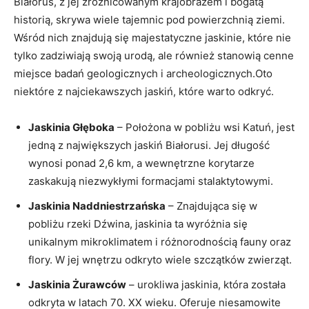
Białoruś, z jej⁣ zróżnicowanym krajobrazem‍ i bogatą
historią, skrywa ‌wiele tajemnic ‍pod powierzchnią⁢ ziemi.
Wśród nich znajdują się majestatyczne jaskinie, które nie
tylko zadziwiają swoją⁤ urodą, ale również stanowią cenne
miejsce badań geologicznych i archeologicznych.Oto⁤
niektóre z najciekawszych⁣ jaskiń, które ⁤warto odkryć.
Jaskinia Głęboka
– ‌Położona w pobliżu wsi Katuń, jest
jedną⁣ z ‌największych jaskiń Białorusi. ⁣Jej długość
⁤wynosi ‍ponad ⁢2,6 ⁤km, a wewnętrzne korytarze
zaskakują niezwykłymi formacjami ‌stalaktytowymi.
Jaskinia ⁢Naddniestrzańska
– Znajdująca się‍ w
⁤pobliżu rzeki Dźwina, jaskinia⁢ ta wyróżnia się
unikalnym mikroklimatem i ⁣różnorodnością⁤ fauny oraz
flory. W ⁤jej wnętrzu odkryto wiele⁢ szczątków​ zwierząt.
Jaskinia ⁣Żurawców
– urokliwa jaskinia,⁢ która została
odkryta w latach 70. XX wieku.⁢ Oferuje niesamowite