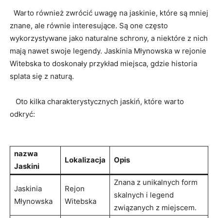
⁤ ​ Warto również zwrócić uwagę‌ na jaskinie, które są mniej
znane, ‍ale równie interesujące.⁣ Są one często
wykorzystywane‌ jako naturalne schrony, a⁢ niektóre z nich
mają⁣ nawet swoje legendy. Jaskinia Młynowska⁤ w rejonie
Witebska‌ to doskonały przykład ⁢miejsca, gdzie ‍historia
splata ‍się z naturą.
‍ ⁤ ‍ Oto kilka ​charakterystycznych jaskiń,​ które warto
‌odkryć:
​ ‍
nazwa⁤
Lokalizacja
Opis
Jaskini
Znana⁣ z ‌unikalnych form
Jaskinia
Rejon‍
skalnych⁤ i legend
Młynowska
Witebska
związanych z ‌miejscem.