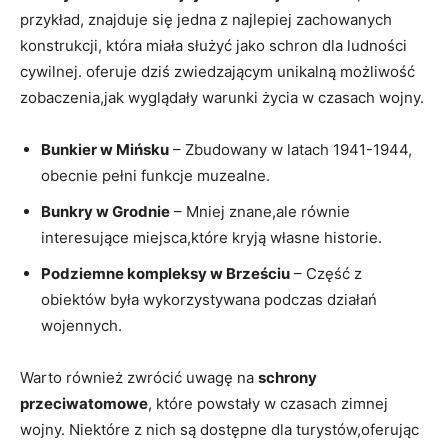
przykład, znajduje się ‍jedna z najlepiej ​zachowanych
konstrukcji, która miała ​służyć‌ jako schron ​dla ludności
cywilnej. oferuje dziś zwiedzającym unikalną możliwość
zobaczenia,jak wyglądały warunki życia‌ w⁣ czasach wojny.
Bunkier w Mińsku
– Zbudowany w ⁣latach 1941-1944,
obecnie ⁢pełni funkcje ⁢muzealne.
Bunkry w Grodnie
– Mniej znane,ale równie
interesujące ‌miejsca,które kryją‍ własne⁤ historie.
Podziemne kompleksy ​w Brześciu
– Część‌ z
obiektów⁣ była wykorzystywana podczas działań
wojennych.
Warto ⁣również zwrócić uwagę na‌
schrony
‌przeciwatomowe
, które powstały w czasach zimnej
wojny. Niektóre z‍ nich są dostępne dla‌ turystów,oferując⁣