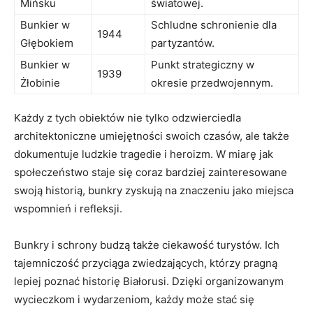
Mińsku
światowej.
Bunkier w
Schludne schronienie dla⁢
1944
Głębokiem
partyzantów.
Bunkier w
Punkt strategiczny w
1939
Żłobinie
okresie przedwojennym.
Każdy ⁤z ​tych obiektów⁣ nie⁤ tylko odzwierciedla
⁢architektoniczne umiejętności swoich ‌czasów, ⁣ale także
dokumentuje ludzkie ⁤tragedie i heroizm. W⁢ miarę jak
społeczeństwo staje się coraz ⁤bardziej⁤ zainteresowane
⁢swoją historią, bunkry ​zyskują‍ na⁤ znaczeniu jako miejsca
wspomnień i refleksji.
Bunkry i⁣ schrony budzą także ciekawość turystów. ⁢Ich
tajemniczość‍ przyciąga zwiedzających, którzy pragną
lepiej⁣ poznać historię ​Białorusi. Dzięki⁤ organizowanym
⁤wycieczkom i wydarzeniom, każdy może stać się