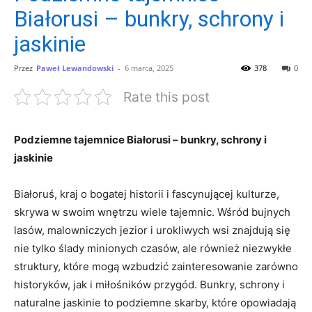
Białorusi – bunkry, schrony i
jaskinie
Przez
Paweł Lewandowski
-
6 marca, 2025
378
0
Rate this post
Podziemne tajemnice Białorusi – bunkry, schrony i
jaskinie
Białoruś, kraj o bogatej ‍historii i fascynującej kulturze,​
skrywa⁢ w swoim wnętrzu ⁤wiele tajemnic. Wśród bujnych
⁢lasów, malowniczych jezior i urokliwych wsi znajdują‍ się
nie tylko ślady ‍minionych ​czasów, ale również ‍niezwykłe ​
struktury, które mogą wzbudzić zainteresowanie zarówno
historyków, jak i miłośników przygód. ⁢Bunkry, schrony i⁤
naturalne jaskinie to podziemne⁢ skarby, ​które opowiadają‍