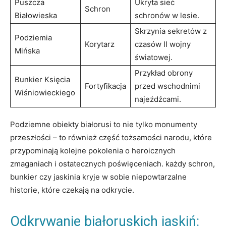
Puszcza
Ukryta sieć
Schron
Białowieska
schronów w lesie.
Skrzynia sekretów z ​
Podziemia
Korytarz
czasów⁣ II wojny
Mińska
światowej.
Przykład obrony
Bunkier Księcia
Fortyfikacja
przed ⁤wschodnimi
Wiśniowieckiego
najeźdźcami.
Podziemne obiekty białorusi to nie tylko monumenty
przeszłości – to​ również część tożsamości ​narodu, które
przypominają kolejne pokolenia o‍ heroicznych
zmaganiach‍ i ostatecznych poświęceniach. każdy schron,
bunkier czy ‌jaskinia kryje w sobie ‍niepowtarzalne
⁢historie, które czekają na odkrycie.
Odkrywanie białoruskich⁢ jaskiń: