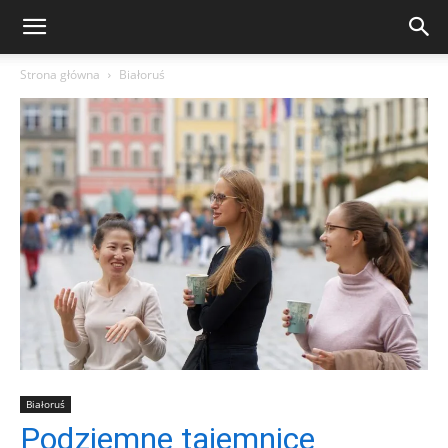
Strona główna
Białoruś
Białoruś
Podziemne tajemnice