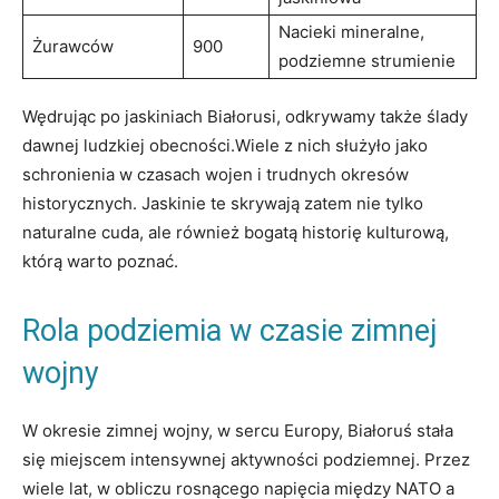
Nacieki ‌mineralne,
Żurawców
900
podziemne strumienie
Wędrując‌ po jaskiniach Białorusi, odkrywamy także ślady
⁢dawnej ludzkiej obecności.Wiele z⁤ nich służyło jako
schronienia‍ w czasach wojen i trudnych⁤ okresów
historycznych. Jaskinie te ⁣skrywają zatem nie tylko⁢
naturalne cuda, ale również bogatą historię kulturową,‍
którą ⁤warto poznać.
Rola podziemia w ⁣czasie zimnej
wojny
W ⁣okresie zimnej wojny,‌ w ⁢sercu‍ Europy, Białoruś stała
się⁢ miejscem⁤ intensywnej aktywności podziemnej.‍ Przez
wiele lat, w​ obliczu rosnącego ⁤napięcia między NATO ​a