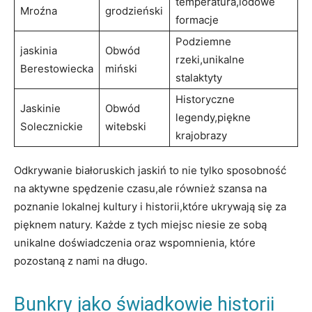
temperatura,lodowe
Mroźna
grodzieński
formacje
Podziemne
jaskinia
Obwód
rzeki,unikalne
Berestowiecka
miński
stalaktyty
Historyczne
Jaskinie‍
Obwód
legendy,piękne
Solecznickie
witebski
krajobrazy
Odkrywanie białoruskich jaskiń to nie tylko sposobność
na ⁣aktywne spędzenie czasu,ale również ​szansa ⁢na
‌poznanie lokalnej ‍kultury i historii,które ukrywają się za
pięknem⁢ natury. Każde z tych ​miejsc niesie⁢ ze sobą
⁤unikalne doświadczenia ‍oraz wspomnienia, które
pozostaną ⁣z nami na długo.
Bunkry jako‌ świadkowie historii