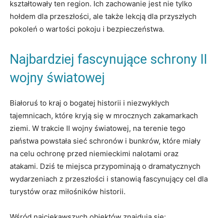
kształtowały ten region. Ich zachowanie jest‌ nie tylko
hołdem dla przeszłości, ale także lekcją dla przyszłych
pokoleń o‌ wartości pokoju ‍i bezpieczeństwa.
Najbardziej fascynujące schrony II‍
wojny⁢ światowej
Białoruś to kraj o ⁢bogatej historii i⁤ niezwykłych
⁤tajemnicach, które kryją⁣ się⁤ w mrocznych zakamarkach
ziemi. ‍W ⁢trakcie II wojny światowej, na terenie ⁣tego
państwa powstała sieć schronów i ​bunkrów, które miały
na celu ​ochronę przed niemieckimi nalotami oraz
atakami. Dziś te‍ miejsca⁤ przypominają o dramatycznych
wydarzeniach‌ z przeszłości i stanowią fascynujący cel dla
turystów⁢ oraz miłośników ⁢historii.
Wśród najciekawszych obiektów ⁣znajdują się: