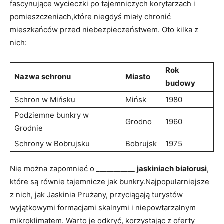
fascynujące wycieczki po ⁢tajemniczych ‌korytarzach i
pomieszczeniach,które⁣ niegdyś miały chronić
mieszkańców przed niebezpieczeństwem. Oto kilka z
⁢nich:
Rok
Nazwa schronu
Miasto
budowy
Schron w‍ Mińsku
Mińsk
1980
Podziemne⁢ bunkry​ w
Grodno
1960
Grodnie
Schrony w Bobrujsku
Bobrujsk
1975
Nie można ⁤zapomnieć o ___________
jaskiniach ‍białorusi
,
które są równie tajemnicze jak bunkry.Najpopularniejsze
z nich,⁤ jak Jaskinia Prużany, przyciągają turystów
wyjątkowymi formacjami skalnymi i ⁣niepowtarzalnym
mikroklimatem. Warto je⁣ odkryć, korzystając z oferty