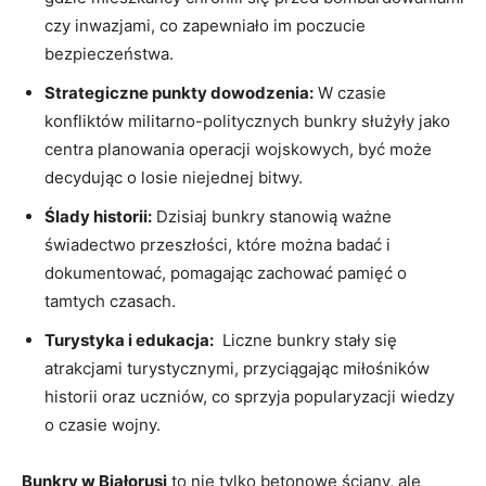
czy inwazjami, co zapewniało im poczucie
bezpieczeństwa.
Strategiczne‌ punkty ‌dowodzenia:
W czasie
konfliktów militarno-politycznych bunkry służyły⁣ jako
⁤centra planowania operacji ⁢wojskowych, ⁣być może
decydując o losie niejednej⁤ bitwy.
Ślady‍ historii:
Dzisiaj bunkry stanowią ważne
‌świadectwo przeszłości, ​które można badać i‍
dokumentować, pomagając zachować‌ pamięć o
tamtych⁤ czasach.
Turystyka i ‌edukacja:
‌ Liczne‌ bunkry stały się
atrakcjami turystycznymi,​ przyciągając miłośników
historii oraz ⁤uczniów, co sprzyja​ popularyzacji wiedzy‍
o czasie wojny.
Bunkry w Białorusi
to nie tylko betonowe ściany, ⁤ale