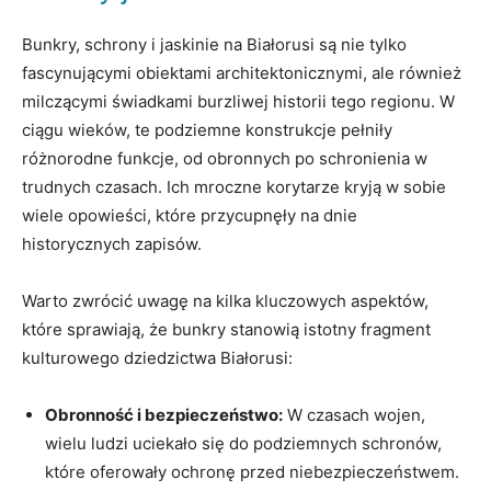
Bunkry,‍ schrony i jaskinie na Białorusi ⁢są nie ‌tylko
fascynującymi ‌obiektami architektonicznymi, ale⁣ również
milczącymi świadkami burzliwej historii tego regionu. W ​
ciągu wieków, te⁢ podziemne‌ konstrukcje pełniły
różnorodne funkcje,⁣ od obronnych po schronienia ‍w
trudnych czasach. Ich mroczne​ korytarze⁢ kryją w sobie
⁤wiele opowieści, które przycupnęły ‌na⁣ dnie
historycznych ⁢zapisów.
Warto zwrócić uwagę na kilka kluczowych aspektów,‌
które‌ sprawiają, że bunkry stanowią istotny fragment
kulturowego dziedzictwa Białorusi:
Obronność ​i bezpieczeństwo:
W czasach⁣ wojen,
wielu ludzi⁣ uciekało się do⁤ podziemnych ⁤schronów,
które oferowały ochronę przed niebezpieczeństwem.⁣