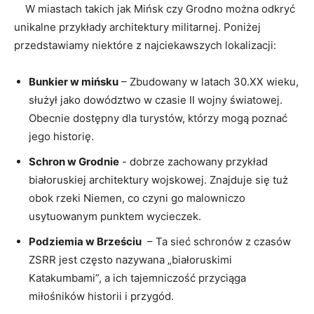
⁣ ⁤ ​ ⁢ W​ miastach takich jak Mińsk czy Grodno można odkryć
unikalne przykłady ​architektury militarnej. Poniżej
przedstawiamy niektóre⁤ z najciekawszych lokalizacji:
Bunkier w mińsku
– Zbudowany w latach 30.XX⁣ wieku,
służył jako ‌dowództwo w‌ czasie II⁢ wojny światowej.
Obecnie dostępny dla turystów, którzy mogą poznać
jego historię.
Schron w⁢ Grodnie
⁤- dobrze zachowany⁣ przykład
białoruskiej architektury wojskowej. Znajduje się tuż
obok rzeki Niemen, co czyni​ go ⁤malowniczo​
usytuowanym ‌punktem wycieczek.
Podziemia w ​Brześciu
​ – Ta ⁤sieć schronów z czasów
ZSRR jest często nazywana „białoruskimi
Katakumbami”, a ich tajemniczość przyciąga
miłośników historii⁣ i przygód.