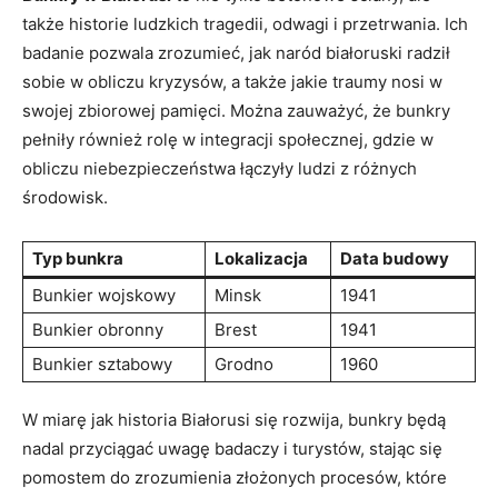
także historie ludzkich tragedii, odwagi i przetrwania. Ich⁤
badanie pozwala zrozumieć, jak naród ‌białoruski radził⁢
sobie w obliczu kryzysów, a także jakie traumy ‍nosi w
swojej zbiorowej pamięci. Można ⁢zauważyć, ⁤że bunkry
⁣pełniły‍ również rolę⁤ w integracji społecznej, gdzie ​w
obliczu niebezpieczeństwa łączyły ​ludzi z różnych
środowisk.
Typ bunkra
Lokalizacja
Data budowy
Bunkier wojskowy
Minsk
1941
Bunkier obronny
Brest
1941
Bunkier‌ sztabowy
Grodno
1960
W miarę jak ‌historia Białorusi ‌się rozwija, bunkry ⁤będą
nadal ‍przyciągać uwagę badaczy ⁢i turystów, stając się
pomostem‌ do zrozumienia⁣ złożonych ‍procesów, które