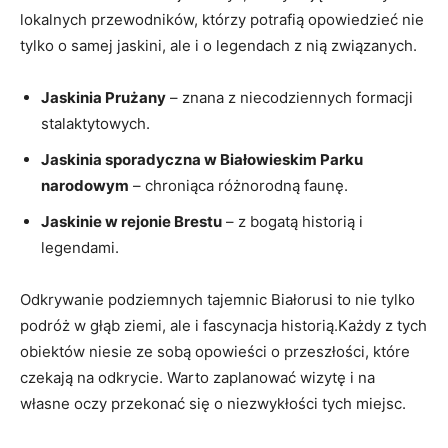
lokalnych⁣ przewodników, ‌którzy potrafią opowiedzieć nie
tylko o samej jaskini, ale i o legendach z nią związanych.
Jaskinia Prużany
– znana z⁢ niecodziennych formacji⁢
stalaktytowych.
Jaskinia sporadyczna w Białowieskim Parku
⁢narodowym
–‌ chroniąca‌ różnorodną​ faunę.
Jaskinie w rejonie Brestu
– ⁣z bogatą historią i
legendami.
Odkrywanie podziemnych tajemnic Białorusi⁣ to nie⁤ tylko
podróż w ⁣głąb ziemi, ale ‍i fascynacja historią.Każdy z tych
obiektów niesie‌ ze sobą opowieści o przeszłości, które
czekają na odkrycie. Warto ‍zaplanować wizytę i na
własne oczy⁣ przekonać się o niezwykłości tych miejsc.