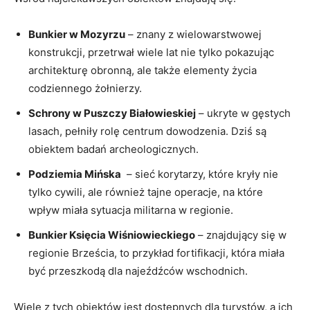
Bunkier w Mozyrzu
– znany z wielowarstwowej
‍konstrukcji, przetrwał wiele ‍lat nie tylko​ pokazując
⁣architekturę obronną,⁢ ale także ‍elementy życia‍
codziennego żołnierzy.
Schrony ⁣w Puszczy Białowieskiej
– ‍ukryte⁢ w‍ gęstych
lasach, pełniły rolę centrum dowodzenia.​ Dziś są‍
obiektem badań archeologicznych.
Podziemia Mińska
⁤ – ‍sieć korytarzy, które ​kryły⁤ nie
tylko cywili, ale również ⁤tajne operacje, na ​które
wpływ miała sytuacja militarna ‌w regionie.
Bunkier ⁢Księcia Wiśniowieckiego
– znajdujący się w⁢
regionie‍ Brześcia, to‌ przykład ⁤fortifikacji, która ⁢miała
‌być​ przeszkodą⁢ dla najeźdźców wschodnich.
Wiele z tych obiektów jest dostępnych ⁣dla turystów, a ich