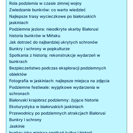
Rola podziemia w ⁣czasie zimnej wojny
Zwiedzanie bunkrów:⁢ co warto ⁤wiedzieć
Najlepsze trasy wycieczkowe po białoruskich
jaskiniach
Podziemne jeziora: nieodkryte skarby Białorusi
historia ​bunkrów w Mińsku
Jak dotrzeć do najbardziej ukrytych schronów
Bunkry i schrony ‌w popkulturze
Spotkania z historią: ⁣rekonstrukcje ⁣wydarzeń ‌w
bunkrach
Bezpieczeństwo podczas eksploracji podziemnych
obiektów
Fotografia w⁣ jaskiniach: najlepsze‍ miejsca na zdjęcia
Podziemne festiwale: wyjątkowe wydarzenia w
schronach
Białoruski krajobraz podziemny: żyjące historie
Ekoturystyka w białoruskich jaskiniach
Przewodnicy‌ po ⁢podziemnych atrakcjach Białorusi
Bunkry i schrony
Jaskinie
bunkry jako⁣ miejsca spotkań kultur i historii