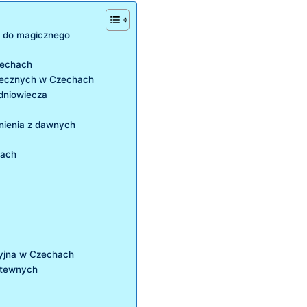
p do magicznego
zechach
wiecznych w Czechach
edniowiecza
mnienia z dawnych
hach
yjna w ⁣Czechach
itewnych