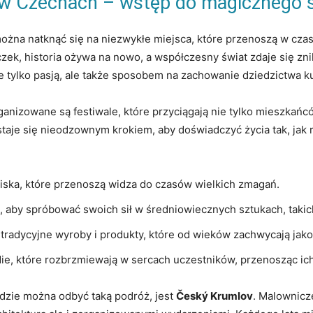
 w Czechach – wstęp do magicznego 
żna⁢ natknąć‌ się na niezwykłe miejsca, które przenoszą w czas
ek, historia⁣ ożywa na nowo, a współczesny świat⁣ zdaje się zni
ie ⁤tylko pasją, ‌ale także sposobem na zachowanie dziedzictwa 
nizowane ‌są ​festiwale,‌ które przyciągają nie tylko⁤ mieszkańcó
aje⁤ się nieodzownym krokiem,​ aby doświadczyć życia ‍tak, ⁣jak 
iska, które przenoszą widza do czasów wielkich zmagań.
a, aby spróbować swoich sił‌ w średniowiecznych ⁤sztukach, taki
 tradycyjne wyroby i produkty, które od wieków zachwycają jakoś
die, które‍ rozbrzmiewają w sercach uczestników, przenosząc ⁣ich
zie można ⁣odbyć taką ‍podróż, ‍jest
Český Krumlov
. Malownicz