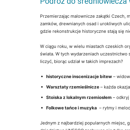
Podróż do średniowiecza
Przemierzając malownicze zakątki Czech, mo
zamków, drewnianych⁣ osad i urokliwych ulicz
gdzie⁢ rekonstrukcje historyczne stają się n
W ciągu roku, w wielu miastach czeskich orga
świata. W tych wydarzeniach uczestnictwo⁤ st
liczyć, biorąc udział w takich ⁢imprezach?
historyczne inscenizacje bitew
​– widow
Warsztaty rzemieślnicze
– każda ​okazj
Stoiska z lokalnym rzemiosłem
– odkryj
Folkowe tańce i muzyka
⁤ – rytmy i melo
Jednym z ‍najbardziej popularnych miejsc, gd