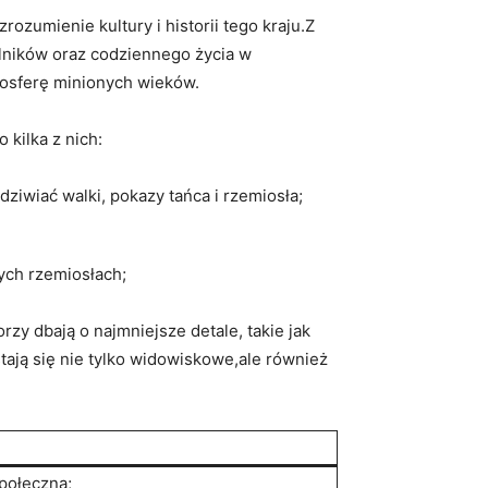
ozumienie kultury i historii tego ⁣kraju.Z
eślników oraz codziennego życia w
osferę ⁢minionych wieków.
kilka ⁤z nich:
ziwiać walki, pokazy tańca i rzemiosła;
ych rzemiosłach;
 dbają ‍o najmniejsze detale, ⁣takie jak
ją się nie tylko ​widowiskowe,ale ​również
społeczną;