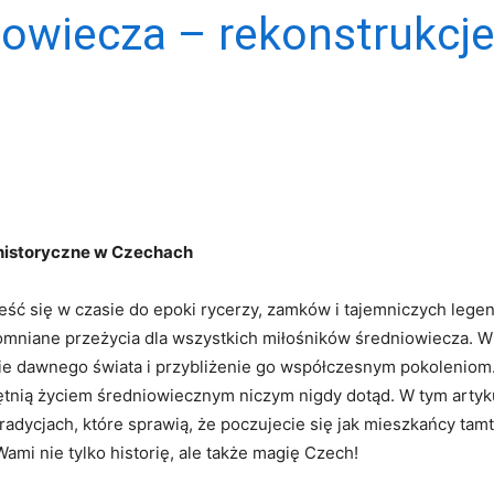
owiecza – rekonstrukcje
historyczne‍ w ‍Czechach
eść się w czasie do epoki rycerzy, zamków i tajemniczych legend
mniane przeżycia dla wszystkich ⁣miłośników średniowiecza. W 
ie dawnego świata i przybliżenie go współczesnym pokoleniom. 
ętnią życiem​ średniowiecznym⁤ niczym nigdy⁢ dotąd. W⁣ tym arty
adycjach, które sprawią, że poczujecie się jak⁤ mieszkańcy tamt
ami nie tylko historię, ale także⁤ magię Czech!