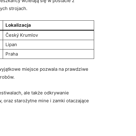
eszkańcy wcielają się w postacie z
ych strojach.
Lokalizacja
Český Krumlov
Lipan
Praha
⁣ wyjątkowe‍ miejsce pozwala na prawdziwe
yrobów.
stiwalach, ale także odkrywanie⁤
, oraz starożytne mine i zamki otaczające