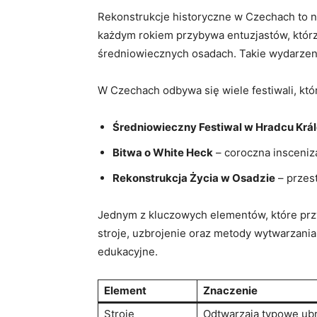
Rekonstrukcje ​historyczne w Czechach⁣ to ni
⁤każdym rokiem⁣ przybywa entuzjastów, ‍któr
średniowiecznych ‍osadach. Takie wydarzeni
W Czechach odbywa ⁤się ⁢wiele festiwali, któr
Średniowieczny Festiwal w Hradcu Krá
Bitwa o White Heck
– coroczna⁣ insceniz
Rekonstrukcja Życia w Osadzie
– przes
Jednym z ⁤kluczowych elementów, które przyc
stroje, uzbrojenie oraz metody wytwarzania
edukacyjne.
Element
Znaczenie
Stroje
Odtwarzają typowe‍ ubr