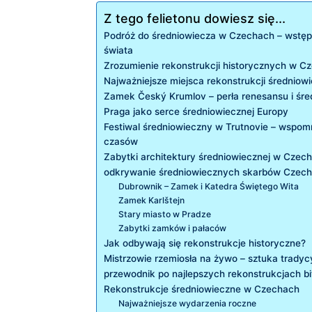
Z tego felietonu dowiesz się...
Podróż do średniowiecza w Czechach – wstę
świata
Zrozumienie rekonstrukcji historycznych w ⁤C
Najważniejsze miejsca rekonstrukcji średnio
Zamek Český Krumlov‌ – ⁤perła renesansu i śr
Praga jako serce średniowiecznej Europy
Festiwal średniowieczny ​w ⁣Trutnovie – wspo
czasów
Zabytki architektury ⁣średniowiecznej⁤ w Czec
odkrywanie⁢ średniowiecznych skarbów Czech
Dubrownik – Zamek ​i Katedra Świętego Wita
Zamek Karlštejn
Stary⁣ miasto w Pradze
Zabytki zamków i pałaców
Jak odbywają się⁢ rekonstrukcje historyczne?
Mistrzowie rzemiosła na żywo – sztuka tradyc
przewodnik po najlepszych rekonstrukcjach b
Rekonstrukcje średniowieczne w Czechach
Najważniejsze wydarzenia roczne