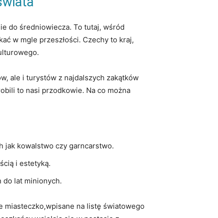
świata
ie do średniowiecza. To tutaj, wśród
kać⁣ w mgle przeszłości. Czechy to kraj,
kulturowego.
w, ale ‌i turystów z‌ najdalszych zakątków
robili to ‍nasi przodkowie. Na co można
ch jak kowalstwo czy garncarstwo.
cią i estetyką.
 do ⁤lat minionych.
e miasteczko,wpisane na listę światowego