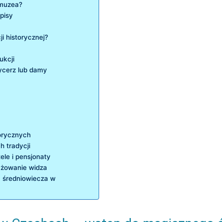
 muzea?
pisy
i historycznej?
ukcji
rycerz lub damy
torycznych
 tradycji
ele i​ pensjonaty
ażowanie widza
‌ średniowiecza w