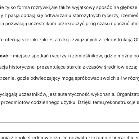
e tylko forma rozrywki,ale także wyjątkowy sposób na głębsze zr
zy z pasją oddają ‍się odtwarzaniu starożytnych rycerzy, rzemi
a pozwalają uczestnikom przekroczyć ⁣próg czasu i ⁣poczuć atm
e oferują szeroki‌ zakres atrakcji związanych z rekonstrukcją.Oto 
lové
– miejsce ​spotkań rycerzy i rzemieślników, gdzie można pod
acja historyczna,‌ prezentująca ⁤starcia z czasów średniowiecza;
trzenie, gdzie⁢ odwiedzający mogą spróbować swoich sił w różn
iągają uczestników, jest autentyczność wykonania. Organizatorzy
 przedmiotów codziennego użytku. Dzięki temu,rekonstrukcje sta
ania z epoki średniowiecza, co pozwala zrozumieć ‌hierarchię 