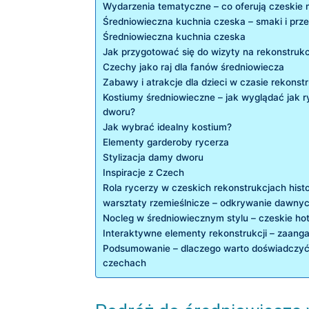
Wydarzenia tematyczne – co oferują ⁤czeskie
Średniowieczna kuchnia czeska ⁤–‍ smaki i prze
Średniowieczna kuchnia czeska
Jak przygotować się do wizyty⁤ na rekonstrukcj
Czechy ⁤jako raj ‍dla fanów średniowiecza
Zabawy​ i atrakcje‌ dla dzieci w czasie rekonstr
Kostiumy średniowieczne – jak‌ wyglądać jak 
‍dworu?
Jak wybrać idealny kostium?
Elementy garderoby rycerza
Stylizacja‍ damy dworu
Inspiracje z Czech
Rola rycerzy w czeskich rekonstrukcjach his
warsztaty rzemieślnicze – odkrywanie dawnych
Nocleg w średniowiecznym ⁢stylu – czeskie⁤ hot
Interaktywne elementy rekonstrukcji – zaang
Podsumowanie –⁤ dlaczego warto doświadczyć
czechach