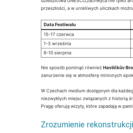
dziedzictwa UNESCO,zachwyca nie ‌tylko ​ar
przeszłości,​ a w urokliwych uliczkach moż
Data Festiwalu
15-17 czerwca
1-3 września
8-10 sierpnia
Nie sposób pominąć również
Havlíčkův Br
zanurzenie się​ w atmosferę minionych⁣ epok,
W Czechach medium dostępnym dla każdego fa
niezwykłych miejsc związanych z historią ś
Pragę oferują wizyty, które zapadają w pami
Zrozumienie rekonstrukcj